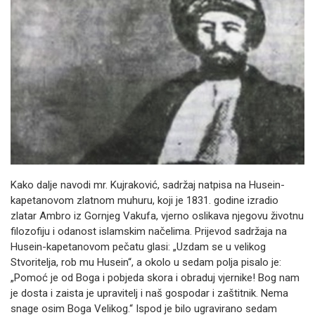
Kako dalje navodi mr. Kujraković, sadržaj natpisa na Husein-
kapetanovom zlatnom muhuru, koji je 1831. godine izradio
zlatar Ambro iz Gornjeg Vakufa, vjerno oslikava njegovu životnu
filozofiju i odanost islamskim načelima. Prijevod sadržaja na
Husein-kapetanovom pečatu glasi: „Uzdam se u velikog
Stvoritelja, rob mu Husein“, a okolo u sedam polja pisalo je:
„Pomoć je od Boga i pobjeda skora i obraduj vjernike! Bog nam
je dosta i zaista je upravitelj i naš gospodar i zaštitnik. Nema
snage osim Boga Velikog.“ Ispod je bilo ugravirano sedam