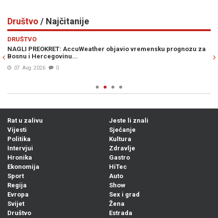
Društvo
/ Najčitanije
Previous
N
DRUŠTVO
D
NAGLI PREOKRET: AccuWeather objavio vremensku prognozu za
S
Bosnu i Hercegovinu...
po
ud
07. Avg. 2026
0
Rat u zalivu
Jeste li znali
Vijesti
Sjećanje
Politika
Kultura
Intervjui
Zdravlje
Hronika
Gastro
Ekonomija
HiTec
Sport
Auto
Regija
Show
Evropa
Sex i grad
Svijet
Žena
Društvo
Estrada