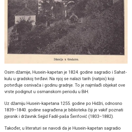
Osim džamije, Husein-kapetan je 1824. godine sagradio i Sahat-
kulu u gradskoj tvrđavi. Na njoj se nalazi tarih (natpis) koji
potvrđuje osnivača i godinu gradnje. To je najmlađi objekat ove
vrste podignut u osmanskom periodu u BiH.
Uz džamiju Husein-kapetana 1255. godine po Hidžri, odnosno
1839–1840. godine sagrađena je biblioteka čiji je vakif poznati
pjesnik i državnik Sejjid Fadil-paša Šerifović (1803–1882).
Također, u literaturi se navodi da je Husein-kapetan sagradio