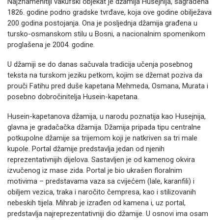
Najznamenitiji vakufski objekat je džamija Husejnija, sagrađena
1826. godine podno gradske tvrđave, koja ove godine obilježava
200 godina postojanja. Ona je posljednja džamija građena u
tursko-osmanskom stilu u Bosni, a nacionalnim spomenikom
proglašena je 2004. godine.
U džamiji se do danas sačuvala tradicija učenja posebnog
teksta na turskom jeziku petkom, kojim se džemat poziva da
prouči Fatihu pred duše kapetana Mehmeda, Osmana, Murata i
posebno dobročinitelja Husein-kapetana.
Husein-kapetanova džamija, u narodu poznatija kao Husejnija,
glavna je gradačačka džamija. Džamija pripada tipu centralne
potkupolne džamije sa trijemom koji je natkriven sa tri male
kupole. Portal džamije predstavlja jedan od njenih
reprezentativnijih dijelova. Sastavljen je od kamenog okvira
izvučenog iz mase zida. Portal je bio ukrašen floralnim
motivima – predstavama vaza sa cvijećem (lale, karanfili) i
obiljem vezica, traka i naročito čempresa, kao i stilizovanih
nebeskih tijela. Mihrab je izrađen od kamena i, uz portal,
predstavlja najreprezentativniji dio džamije. U osnovi ima osam