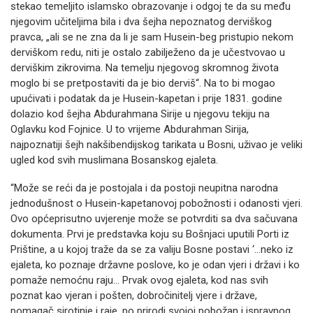
stekao temeljito islamsko obrazovanje i odgoj te da su među
njegovim učiteljima bila i dva šejha nepoznatog derviškog
pravca, „ali se ne zna da li je sam Husein-beg pristupio nekom
derviškom redu, niti je ostalo zabilježeno da je učestvovao u
derviškim zikrovima. Na temelju njegovog skromnog života
moglo bi se pretpostaviti da je bio derviš“. Na to bi mogao
upućivati i podatak da je Husein-kapetan i prije 1831. godine
dolazio kod šejha Abdurahmana Sirije u njegovu tekiju na
Oglavku kod Fojnice. U to vrijeme Abdurahman Sirija,
najpoznatiji šejh nakšibendijskog tarikata u Bosni, uživao je veliki
ugled kod svih muslimana Bosanskog ejaleta.
“Može se reći da je postojala i da postoji neupitna narodna
jednodušnost o Husein-kapetanovoj pobožnosti i odanosti vjeri.
Ovo općeprisutno uvjerenje može se potvrditi sa dva sačuvana
dokumenta. Prvi je predstavka koju su Bošnjaci uputili Porti iz
Prištine, a u kojoj traže da se za valiju Bosne postavi ‘…neko iz
ejaleta, ko poznaje državne poslove, ko je odan vjeri i državi i ko
pomaže nemoćnu raju… Prvak ovog ejaleta, kod nas svih
poznat kao vjeran i pošten, dobročinitelj vjere i države,
pomagač sirotinje i raje, po prirodi svojoj pobožan i ispravnog