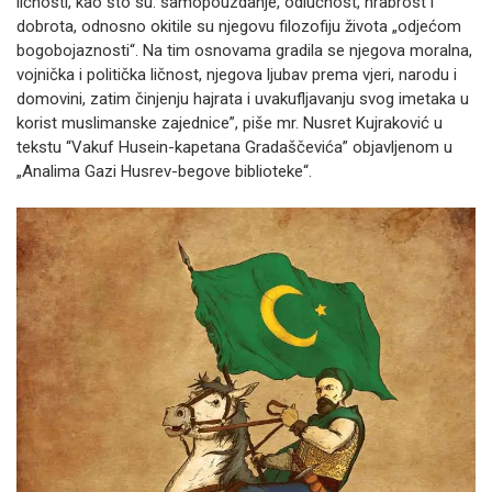
ličnosti, kao što su: samopouzdanje, odlučnost, hrabrost i
dobrota, odnosno okitile su njegovu filozofiju života „odjećom
bogobojaznosti“. Na tim osnovama gradila se njegova moralna,
vojnička i politička ličnost, njegova ljubav prema vjeri, narodu i
domovini, zatim činjenju hajrata i uvakufljavanju svog imetaka u
korist muslimanske zajednice”, piše mr. Nusret Kujraković u
tekstu “Vakuf Husein-kapetana Gradaščevića” objavljenom u
„Analima Gazi Husrev-begove biblioteke“.