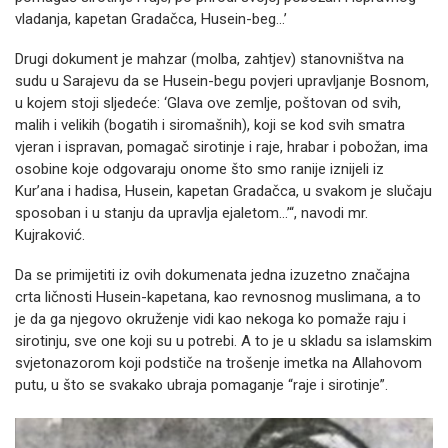
vladanja, kapetan Gradačca, Husein-beg…’
Drugi dokument je mahzar (molba, zahtjev) stanovništva na
sudu u Sarajevu da se Husein-begu povjeri upravljanje Bosnom,
u kojem stoji sljedeće: ‘Glava ove zemlje, poštovan od svih,
malih i velikih (bogatih i siromašnih), koji se kod svih smatra
vjeran i ispravan, pomagač sirotinje i raje, hrabar i pobožan, ima
osobine koje odgovaraju onome što smo ranije iznijeli iz
Kur’ana i hadisa, Husein, kapetan Gradačca, u svakom je slučaju
sposoban i u stanju da upravlja ejaletom…’“, navodi mr.
Kujraković.
Da se primijetiti iz ovih dokumenata jedna izuzetno značajna
crta ličnosti Husein-kapetana, kao revnosnog muslimana, a to
je da ga njegovo okruženje vidi kao nekoga ko pomaže raju i
sirotinju, sve one koji su u potrebi. A to je u skladu sa islamskim
svjetonazorom koji podstiče na trošenje imetka na Allahovom
putu, u što se svakako ubraja pomaganje “raje i sirotinje”.