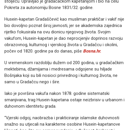
stoljeću. Upravljao je gradačačkom kapetanijom i bio na čelu
Pokreta za autonomiju Bosne 1831/32. godine.
Husein-kapetan Gradaščević kao musliman praktičar i vakif nije
bio dovoljno poznat široj javnosti, jer se akademska zajednica
rijetko fokusirala na ovu dionicu njegovog života. Svojim
vakufom, Husein-kapetan je dao neprocjenjiv doprinos razvoju
obrazovnog, kulturnog i vjerskog života u Gradačcu i okolini,
počev od 1820. godine pa do danas, piše
Bosna.hr.
U vremenskom razdoblju dužem od 200 godina, u gradačačkim
mektebima, džamijama i medresama odgojene su hiljade
Bošnjaka koji su bili nosioci privrednog i kulturnog života, ne
samo u Gradačcu nego i šire.
Iako je površina vakufa nakon 1878. godine sistematski
smanjivana, trag Husein-kapetana ostaje neizbrisiv u urbanom i
duhovnom identitetu grada.
“Vjerski odgoj, naobrazba i prakticiranje islamske duhovnosti
snažno su utjecali na karakterne osobine Husein-kapetanove