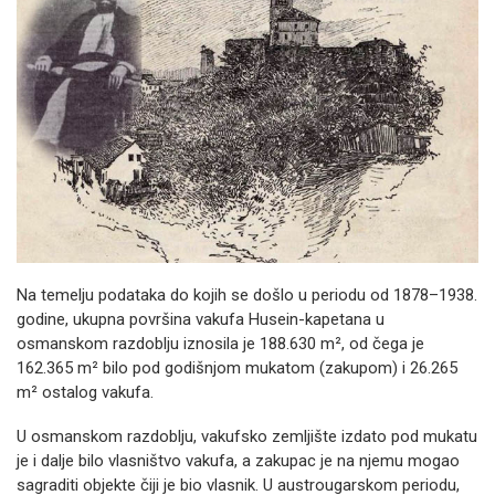
Na temelju podataka do kojih se došlo u periodu od 1878–1938.
godine, ukupna površina vakufa Husein-kapetana u
osmanskom razdoblju iznosila je 188.630 m², od čega je
162.365 m² bilo pod godišnjom mukatom (zakupom) i 26.265
m² ostalog vakufa.
U osmanskom razdoblju, vakufsko zemljište izdato pod mukatu
je i dalje bilo vlasništvo vakufa, a zakupac je na njemu mogao
sagraditi objekte čiji je bio vlasnik. U austrougarskom periodu,