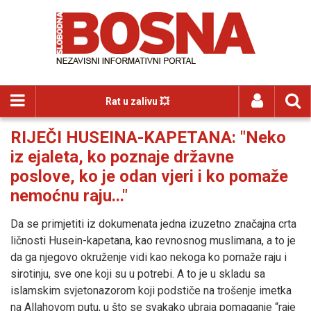
Rat u zalivu 💥
RIJEČI HUSEINA-KAPETANA: "Neko
iz ejaleta, ko poznaje državne
poslove, ko je odan vjeri i ko pomaže
nemoćnu raju..."
Da se primjetiti iz dokumenata jedna izuzetno značajna crta
ličnosti Husein-kapetana, kao revnosnog muslimana, a to je
da ga njegovo okruženje vidi kao nekoga ko pomaže raju i
sirotinju, sve one koji su u potrebi. A to je u skladu sa
islamskim svjetonazorom koji podstiče na trošenje imetka
na Allahovom putu, u što se svakako ubraja pomaganje “raje