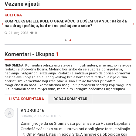
Vezane vijesti
Previous
N
KULTURA
KOMPLEKS BIJELE KULE U GRADAČCU U LOŠEM STANJU: Kako da
nas drugi poštuju, kad mi ne poštujemo sebe?
21. Avg. 2025
0
Komentari - Ukupno
1
NAPOMENA
: Komentari odražavaju stavove njihovih autora, a ne nužno i stavove
redakcije Slobodna Bosna. Molimo korisnike da se suzdrže od vrijeđanja,
psovanja i vulgarnog izražavanja. Redakcija zadržava pravo da obriše komentar
bez najave i objašnjenja. Zbog velikog broja komentara redakcija nije dužna
obrisati sve komentare koji krše pravila. Kao čitalac također prihvatate
mogućnost da među komentarima mogu biti pronađeni sadržaji koji mogu biti
u suprotnosti sa vašim vjerskim, moralnim i drugim načelima i uvjerenjima.
LISTA KOMENTARA
DODAJ KOMENTAR
ANDROID16
A
Subota, 23.05.2026 u 01:55
Zanimljivo je da su Srbima usta puna hvale za Husein-kapetana
Gradaščevića iako su mu upravo oni dosli glave tacnije Mihajlo
iliti Omer Pasa Latas i njegovi Srbi.A njihove oslobodioce koji