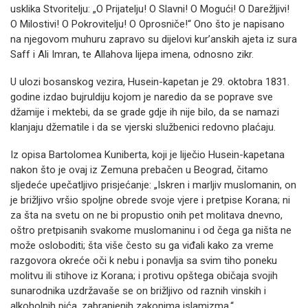
usklika Stvoritelju: „O Prijatelju! O Slavni! O Mogući! O Darežljivi!
O Milostivi! O Pokrovitelju! O Oprosniče!“ Ono što je napisano
na njegovom muhuru zapravo su dijelovi kur’anskih ajeta iz sura
Saff i Ali Imran, te Allahova lijepa imena, odnosno zikr.
U ulozi bosanskog vezira, Husein-kapetan je 29. oktobra 1831.
godine izdao bujruldiju kojom je naredio da se poprave sve
džamije i mektebi, da se grade gdje ih nije bilo, da se namazi
klanjaju džematile i da se vjerski službenici redovno plaćaju.
Iz opisa Bartolomea Kuniberta, koji je liječio Husein-kapetana
nakon što je ovaj iz Zemuna prebačen u Beograd, čitamo
sljedeće upečatljivo prisjećanje: „Iskren i marljiv muslomanin, on
je brižljivo vršio spoljne obrede svoje vjere i pretpise Korana; ni
za šta na svetu on ne bi propustio onih pet molitava dnevno,
oštro pretpisanih svakome muslomaninu i od čega ga ništa ne
može osloboditi; šta više često su ga viđali kako za vreme
razgovora okreće oči k nebu i ponavlja sa svim tiho poneku
molitvu ili stihove iz Korana; i protivu opštega običaja svojih
sunarodnika uzdržavaše se on brižljivo od raznih vinskih i
alkoholnih pića, zabranjenih zakonima islamizma.“