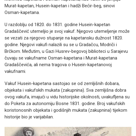
Murat-kapetan, Husein-kapetan i hadži Bećir-beg, sinovi
Osman-kapetana.
U razdoblju od 1820. do 1831. godine Husein-kapetan
Gradaščević utemeljio je svoj vakuf. Njegovo utemeljenje može
se vezati za njegovo stupanje na kapetansku dužnost 1820.
godine. Njegovi vakufi nalazili su se u Gradačcu, Modriči i
Brčkom. Međutim, u Gazi Husrev-begovoj biblioteci u Sarajevu
čuvaju se vakufname Osman-kapetana i Murat-kapetana
Gradaščevića, ali nema tragova o Husein-kapetanovoj
vakufnami.
Vakuf Husein-kapetana sastojao se od zemljišnih dobara,
objekata i vakufskih mukata (zakupnina). Sva zemljišna dobra
ovog vakufa, imajući u vidu historijske okolnosti, uvakufljena su
do Poketa za autonomiju Bosne 1831. godine. Broj vakufskih
koristonosnih objekata i godišnjih mukata (zakupnina) tijekom
historije bio je varijabilan.