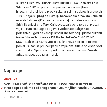
su uradili isto sto i Husein ostro kritikuju..Dva Bosnjaka i dva
Srbina su 1801 s njihovom vojskom Janicarima [bivsim
hriscanima] digli bunu protiv Sultana Selima pobjedili protjerali
Tursku vojsku i proglasili Srbiiju nezavisnom drzavom.Sebe su
nazvali Dahijama[Daidzama tj ujacima] da bi dokazali da su
Srbi i Bosnjaci a ne Turci.Oni povecavaju poreze da bi placali
vojsku i umjesto aga i begova uvode Kabadahije kao
poreznike.3 godina kasnije srpski knezovi salju pismo sultanu
trazeci da se Turci vrate -JER RAJA HARACA PLACATI NE
MOZE.Dahije za kaznu vrse sjecu knezova koji su to pismo
poslali..Sultan salje Becir pasu s vojskom i Srbija se vraca pod
vlast Turaka..Njegos je to prokomentarisao rijecima..Vesela
Srbadija opet pod jaram Turski
Najnovije
Previous
N
HRONIKA
RA
OVO JE MLADIĆ IZ SANDŽAKA KOJI JE POGINUO U ULCINJU:
PL
Stradao pred očima rođenog brata - Osumnjičeni vozio DROGIRAN
ul
i izazvao nesreću
Prije 5h
0