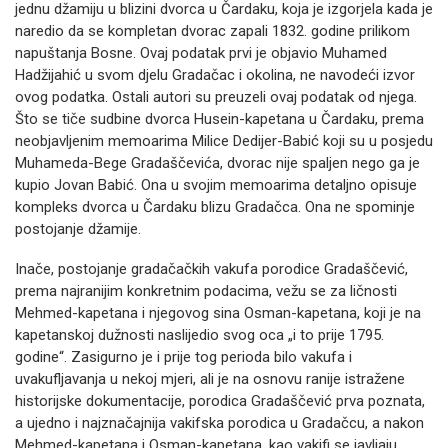
jednu džamiju u blizini dvorca u Čardaku, koja je izgorjela kada je
naredio da se kompletan dvorac zapali 1832. godine prilikom
napuštanja Bosne. Ovaj podatak prvi je objavio Muhamed
Hadžijahić u svom djelu Gradačac i okolina, ne navodeći izvor
ovog podatka. Ostali autori su preuzeli ovaj podatak od njega.
Što se tiče sudbine dvorca Husein-kapetana u Čardaku, prema
neobjavljenim memoarima Milice Dedijer-Babić koji su u posjedu
Muhameda-Bege Gradaščevića, dvorac nije spaljen nego ga je
kupio Jovan Babić. Ona u svojim memoarima detaljno opisuje
kompleks dvorca u Čardaku blizu Gradačca. Ona ne spominje
postojanje džamije.
Inače, postojanje gradačačkih vakufa porodice Gradaščević,
prema najranijim konkretnim podacima, vežu se za ličnosti
Mehmed-kapetana i njegovog sina Osman-kapetana, koji je na
kapetanskoj dužnosti naslijedio svog oca „i to prije 1795.
godine“. Zasigurno je i prije tog perioda bilo vakufa i
uvakufljavanja u nekoj mjeri, ali je na osnovu ranije istražene
historijske dokumentacije, porodica Gradaščević prva poznata,
a ujedno i najznačajnija vakifska porodica u Gradačcu, a nakon
Mehmed-kapetana i Osman-kapetana, kao vakifi se javljaju