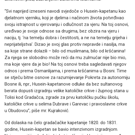
“Svi naprijed izneseni navodi svjedoče o Husein-kapetanu kao
djelatnom vjerniku, koji je djelima i načinom života potvrđivao
svoju istrajnost u vjerovanju i odlučnost za vjeru. Na toj osnovi,
uređivao je svoje odnose sa drugima, bez obzira na vjeru i
naciju, tj. ‘na temelju dobra i čestitosti, a ne na temelju grijeha i
neprijateljstva’. Dizao je svoj glas protiv nepravde i nasilja, ma
sa koje strane dolazili – bilo od muslimana, bilo od kršćanina!
Za njega se slobodno može reći da mu zulmućar nije bio mio,
ma koje vjere da je bio! Na toj osnovi treba sagledavati njegov
odnos i prema Osmanlijama, i prema kršćanima u Bosni. Time
se stječu bitne osnove za razumijevanje Pokreta za autonomiju
Bosne ili, npr., Husein-kapetanove odluke da bez sultanovog
berata dopusti izgradnju velike katoličke crkve i župnog stana u
Tolisi kod Gradačca, zgrade za prvu katoličku pučku školu,
katoličke crkve u selima Dubrave i Garevac i pravoslavne crkve
u Obudovcu”, piše mr. Kujraković.
Od dolaska na čelo gradačačke kapetanije 1820. do 1831.
godine, Husein-kapetan se bavio intenzivnom izgradnjom.