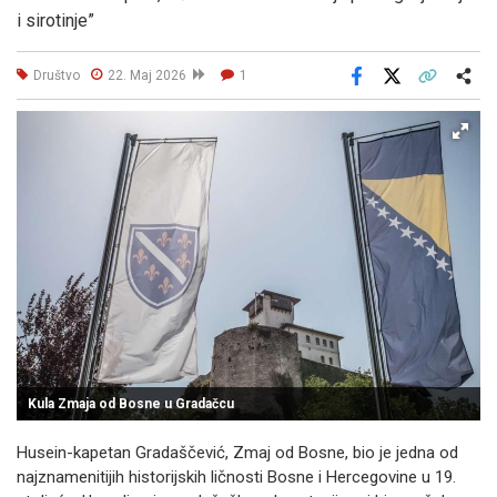
i sirotinje”
Društvo
22. Maj 2026
1
Facebook
X
Kopiraj link
Više
Kula Zmaja od Bosne u Gradačcu
Husein-kapetan Gradaščević, Zmaj od Bosne, bio je jedna od
najznamenitijih historijskih ličnosti Bosne i Hercegovine u 19.