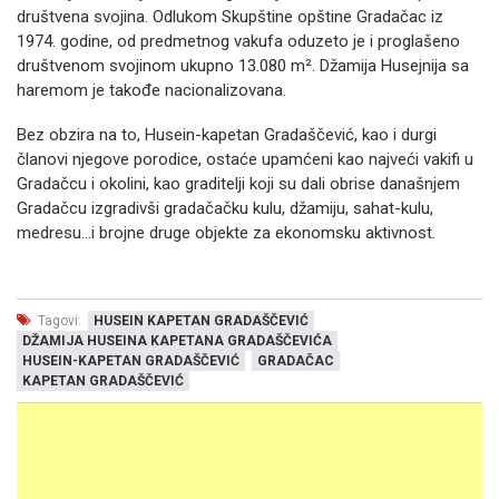
društvena svojina. Odlukom Skupštine opštine Gradačac iz
1974. godine, od predmetnog vakufa oduzeto je i proglašeno
društvenom svojinom ukupno 13.080 m². Džamija Husejnija sa
haremom je takođe nacionalizovana.
Bez obzira na to, Husein-kapetan Gradaščević, kao i durgi
članovi njegove porodice, ostaće upamćeni kao najveći vakifi u
Gradačcu i okolini, kao graditelji koji su dali obrise današnjem
Gradačcu izgradivši gradačačku kulu, džamiju, sahat-kulu,
medresu…i brojne druge objekte za ekonomsku aktivnost.
Tagovi:
HUSEIN KAPETAN GRADAŠČEVIĆ
DŽAMIJA HUSEINA KAPETANA GRADAŠČEVIĆA
HUSEIN-KAPETAN GRADAŠČEVIĆ
GRADAČAC
KAPETAN GRADAŠČEVIĆ