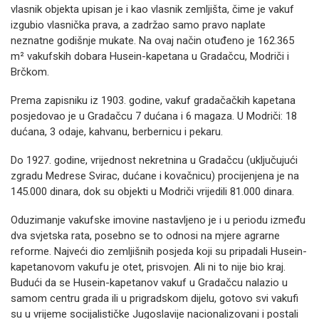
vlasnik objekta upisan je i kao vlasnik zemljišta, čime je vakuf
izgubio vlasnička prava, a zadržao samo pravo naplate
neznatne godišnje mukate. Na ovaj način otuđeno je 162.365
m² vakufskih dobara Husein-kapetana u Gradačcu, Modriči i
Brčkom.
Prema zapisniku iz 1903. godine, vakuf gradačačkih kapetana
posjedovao je u Gradačcu 7 dućana i 6 magaza. U Modriči: 18
dućana, 3 odaje, kahvanu, berbernicu i pekaru.
Do 1927. godine, vrijednost nekretnina u Gradačcu (uključujući
zgradu Medrese Svirac, dućane i kovačnicu) procijenjena je na
145.000 dinara, dok su objekti u Modriči vrijedili 81.000 dinara.
Oduzimanje vakufske imovine nastavljeno je i u periodu između
dva svjetska rata, posebno se to odnosi na mjere agrarne
reforme. Najveći dio zemljišnih posjeda koji su pripadali Husein-
kapetanovom vakufu je otet, prisvojen. Ali ni to nije bio kraj.
Budući da se Husein-kapetanov vakuf u Gradačcu nalazio u
samom centru grada ili u prigradskom dijelu, gotovo svi vakufi
su u vrijeme socijalističke Jugoslavije nacionalizovani i postali