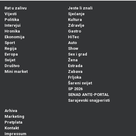
Rat u zalivu
Jeste li znali
Vijesti
Sjećanje
Politika
Kultura
Intervjui
Zdravlje
Hronika
Gastro
Ekonomija
HiTec
Sport
Auto
Regija
Show
Evropa
Sex i grad
Svijet
Žena
Društvo
Estrada
Mini market
Zabava
Frljoka
Šareni svijet
SP 2026
SENAD ANTE-PORTAL
Sarajevski snajperisti
Arhiva
Marketing
Pretplata
Kontakt
Impressum