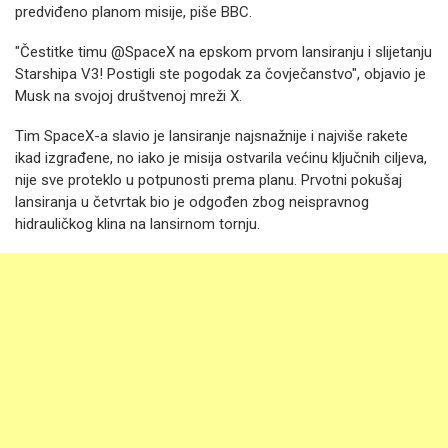
predviđeno planom misije, piše BBC.
"Čestitke timu @SpaceX na epskom prvom lansiranju i slijetanju
Starshipa V3! Postigli ste pogodak za čovječanstvo", objavio je
Musk na svojoj društvenoj mreži X.
Tim SpaceX-a slavio je lansiranje najsnažnije i najviše rakete
ikad izgrađene, no iako je misija ostvarila većinu ključnih ciljeva,
nije sve proteklo u potpunosti prema planu. Prvotni pokušaj
lansiranja u četvrtak bio je odgođen zbog neispravnog
hidrauličkog klina na lansirnom tornju.