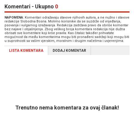
Komentari - Ukupno
0
NAPOMENA
: Komentari odražavaju stavove njihovih autora, a ne nužno i stavove
redakcije Slobodna Bosna. Molimo korisnike da se suzdrže od vrijeđanja,
psovanja i vulgarnog izražavanja. Redakcija zadržava pravo da obriše komentar
bez najave i objašnjenja. Zbog velikog broja komentara redakcija nije dužna
obrisati sve komentare koji krše pravila. Kao čitalac također prihvatate
mogućnost da među komentarima mogu biti pronađeni sadržaji koji mogu biti
u suprotnosti sa vašim vjerskim, moralnim i drugim načelima i uvjerenjima.
LISTA KOMENTARA
DODAJ KOMENTAR
Trenutno nema komentara za ovaj članak!