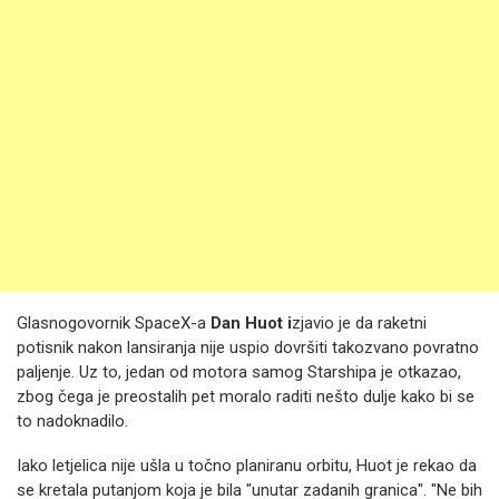
Glasnogovornik SpaceX-a
Dan Huot i
zjavio je da raketni
potisnik nakon lansiranja nije uspio dovršiti takozvano povratno
paljenje. Uz to, jedan od motora samog Starshipa je otkazao,
zbog čega je preostalih pet moralo raditi nešto dulje kako bi se
to nadoknadilo.
Iako letjelica nije ušla u točno planiranu orbitu, Huot je rekao da
se kretala putanjom koja je bila "unutar zadanih granica". "Ne bih