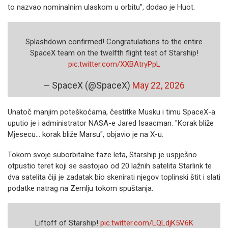
to nazvao nominalnim ulaskom u orbitu", dodao je Huot.
Splashdown confirmed! Congratulations to the entire
SpaceX team on the twelfth flight test of Starship!
pic.twitter.com/XXBAtryPpL
— SpaceX (@SpaceX)
May 22, 2026
Unatoč manjim poteškoćama, čestitke Musku i timu SpaceX-a
uputio je i administrator NASA-e Jared Isaacman. "Korak bliže
Mjesecu... korak bliže Marsu", objavio je na X-u.
Tokom svoje suborbitalne faze leta, Starship je uspješno
otpustio teret koji se sastojao od 20 lažnih satelita Starlink te
dva satelita čiji je zadatak bio skenirati njegov toplinski štit i slati
podatke natrag na Zemlju tokom spuštanja.
Liftoff of Starship!
pic.twitter.com/LQLdjK5V6K