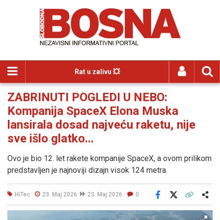
Rat u zalivu 💥
ZABRINUTI POGLEDI U NEBO:
Kompanija SpaceX Elona Muska
lansirala dosad najveću raketu, nije
sve išlo glatko...
Ovo je bio 12. let rakete kompanije SpaceX, a ovom prilikom
predstavljen je najnoviji dizajn visok 124 metra.
HiTec
23. Maj 2026
23. Maj 2026
0
Facebook
X
Kopiraj link
Više