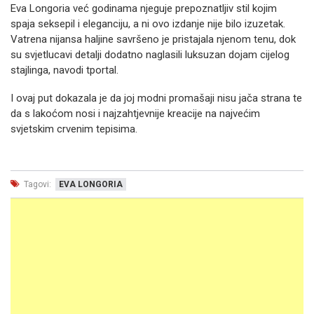
Eva Longoria
već godinama njeguje prepoznatljiv stil kojim
spaja seksepil i eleganciju, a ni ovo izdanje nije bilo izuzetak.
Vatrena nijansa haljine savršeno je pristajala njenom tenu, dok
su svjetlucavi detalji dodatno naglasili luksuzan dojam cijelog
stajlinga, navodi tportal.
I ovaj put dokazala je da joj modni promašaji nisu jača strana te
da s lakoćom nosi i najzahtjevnije kreacije na najvećim
svjetskim crvenim tepisima.
Tagovi:
EVA LONGORIA