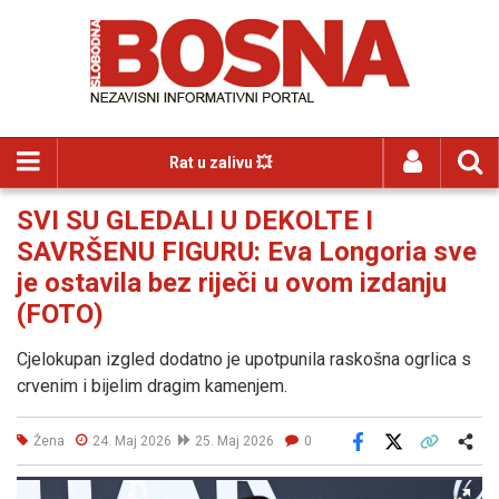
Rat u zalivu 💥
SVI SU GLEDALI U DEKOLTE I
SAVRŠENU FIGURU: Eva Longoria sve
je ostavila bez riječi u ovom izdanju
(FOTO)
Cjelokupan izgled dodatno je upotpunila raskošna ogrlica s
crvenim i bijelim dragim kamenjem.
Žena
24. Maj 2026
25. Maj 2026
0
Facebook
X
Kopiraj link
Više