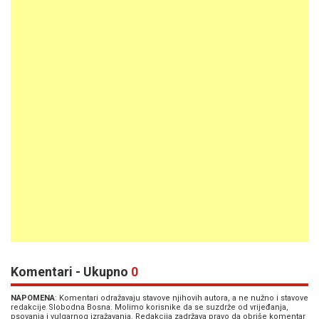
Komentari - Ukupno
0
NAPOMENA
: Komentari odražavaju stavove njihovih autora, a ne nužno i stavove
redakcije Slobodna Bosna. Molimo korisnike da se suzdrže od vrijeđanja,
psovanja i vulgarnog izražavanja. Redakcija zadržava pravo da obriše komentar