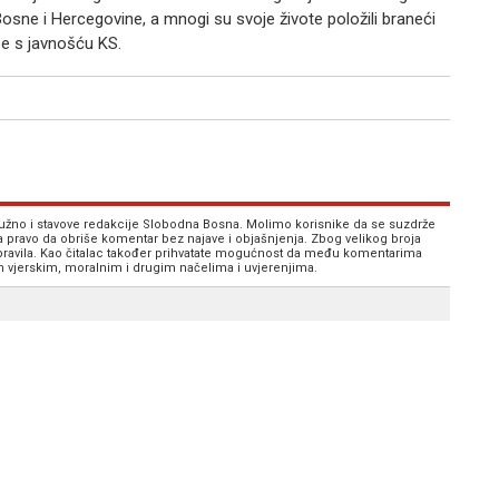
osne i Hercegovine, a mnogi su svoje živote položili braneći
se s javnošću KS.
 nužno i stavove redakcije Slobodna Bosna. Molimo korisnike da se suzdrže
va pravo da obriše komentar bez najave i objašnjenja. Zbog velikog broja
 pravila. Kao čitalac također prihvatate mogućnost da među komentarima
im vjerskim, moralnim i drugim načelima i uvjerenjima.