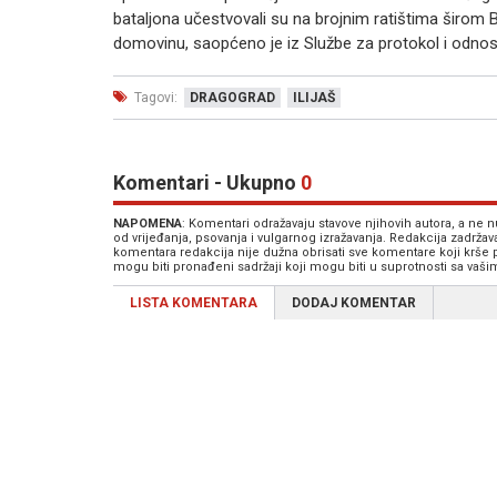
bataljona učestvovali su na brojnim ratištima širom B
domovinu, saopćeno je iz Službe za protokol i odno
Tagovi:
DRAGOGRAD
ILIJAŠ
Komentari - Ukupno
0
NAPOMENA
: Komentari odražavaju stavove njihovih autora, a ne
od vrijeđanja, psovanja i vulgarnog izražavanja. Redakcija zadrža
komentara redakcija nije dužna obrisati sve komentare koji krše
mogu biti pronađeni sadržaji koji mogu biti u suprotnosti sa vaš
LISTA KOMENTARA
DODAJ KOMENTAR