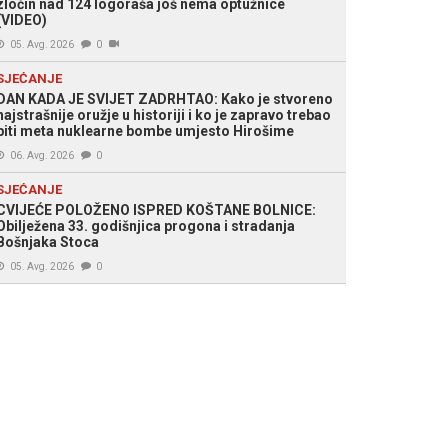
zločin nad 124 logoraša još nema optužnice
(VIDEO)
05. Avg. 2026
0
SJEĆANJE
DAN KADA JE SVIJET ZADRHTAO: Kako je stvoreno
najstrašnije oružje u historiji i ko je zapravo trebao
biti meta nuklearne bombe umjesto Hirošime
06. Avg. 2026
0
SJEĆANJE
CVIJEĆE POLOŽENO ISPRED KOŠTANE BOLNICE:
Obilježena 33. godišnjica progona i stradanja
Bošnjaka Stoca
05. Avg. 2026
0