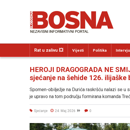
Rat u zalivu 💥
Vijesti
Politika
Intervju
HEROJI DRAGOGRADA NE SMIJU
sjećanje na šehide 126. ilijaške
Spomen-obilježje na Durića raskršću nalazi se u sr
je upravo na tom području formirana komanda Treć
Sjećanje
24. Maj 2026
0