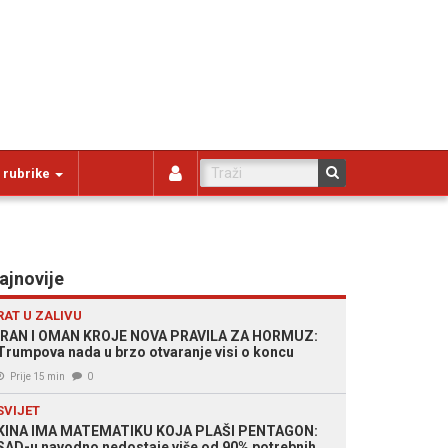
 rubrike
ajnovije
RAT U ZALIVU
IRAN I OMAN KROJE NOVA PRAVILA ZA HORMUZ:
Trumpova nada u brzo otvaranje visi o koncu
Prije 15 min
0
SVIJET
KINA IMA MATEMATIKU KOJA PLAŠI PENTAGON:
SAD-u navodno nedostaje više od 90% potrebnih