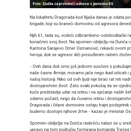
Foto: Služba za protokol i odnose s javnošću KS
Na lokalitetu Dragorada kod Ilijaša danas je odata po
brigade, koji su braneći domovinu od agresora devede
Njih 61, tada su, vodeći odbrambeno-oslobodilački rat,
konačnici svoj život. Na spomen-obilježju na Durića r
Kantona Sarajevo Omer Osmanović, rekavši ovom pril
heroja, dok se agresor diči presuđenim ratnim zločin
- Ovih dana dok smo još jednom suočeni s pokušajima 
naše časne Armije, moramo jače nego ikad isticati i p
našoj historiji. Niko od ovih ljudi nije birao rat niti n
dostojanstven život. Zato svaki pokušaj da se izjednače
kuće predstavlja udar na istinu i na sjećanje naših 
odamo počast, nego da čuvamo istinu i dostojanstvo
Dragorada i čitave domovine ostaju trajni podsjetnik 
budemo dostojni njihove žrtve - kazao je ministar O
Spomen-obilježje na Durića raskršću nalazi se u sredi
upravo na tom području formirana komanda Trećeg ba