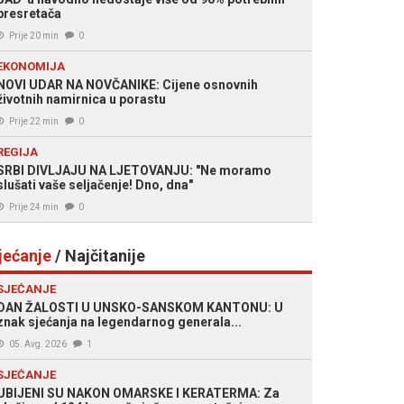
presretača
Prije 20 min
0
EKONOMIJA
NOVI UDAR NA NOVČANIKE: Cijene osnovnih
životnih namirnica u porastu
Prije 22 min
0
REGIJA
SRBI DIVLJAJU NA LJETOVANJU: "Ne moramo
slušati vaše seljačenje! Dno, dna"
Prije 24 min
0
jećanje
/ Najčitanije
SJEĆANJE
DAN ŽALOSTI U UNSKO-SANSKOM KANTONU: U
znak sjećanja na legendarnog generala...
05. Avg. 2026
1
SJEĆANJE
UBIJENI SU NAKON OMARSKE I KERATERMA: Za