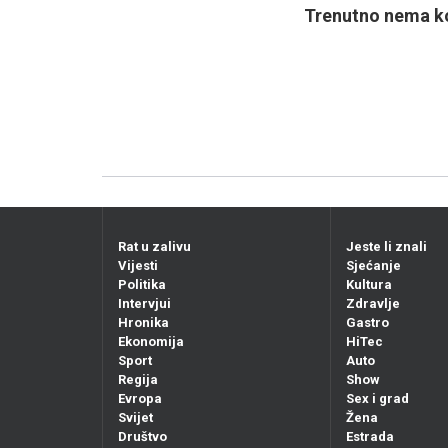
Trenutno nema ko
Rat u zalivu
Jeste li znali
Vijesti
Sjećanje
Politika
Kultura
Intervjui
Zdravlje
Hronika
Gastro
Ekonomija
HiTec
Sport
Auto
Regija
Show
Evropa
Sex i grad
Svijet
Žena
Društvo
Estrada