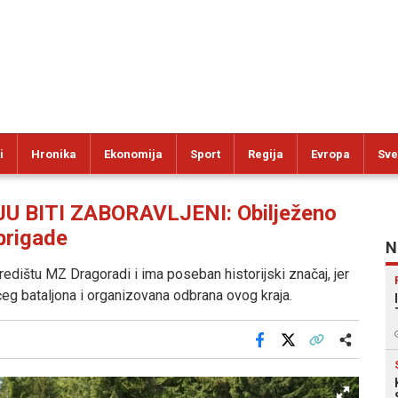
i
Hronika
Ekonomija
Sport
Regija
Evropa
Sve
 BITI ZABORAVLJENI: Obilježeno
 brigade
N
edištu MZ Dragoradi i ima poseban historijski značaj, jer
eg bataljona i organizovana odbrana ovog kraja.
Facebook
X
Kopiraj link
Više