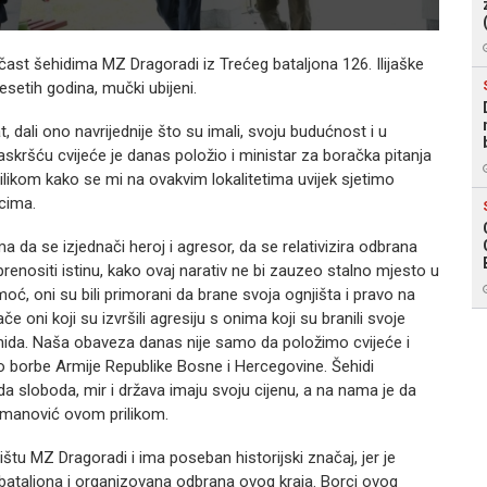
čast šehidima MZ Dragoradi iz Trećeg bataljona 126. Ilijaške
setih godina, mučki ubijeni.
 dali ono navrijednije što su imali, svoju budućnost i u
askršću cvijeće je danas položio i ministar za boračka pitanja
ikom kako se mi na ovakvim lokalitetima uvijek sjetimo
cima.
da se izjednači heroj i agresor, da se relativizira odbrana
renositi istinu, kako ovaj narativ ne bi zauzeo stalno mjesto u
admoć, oni su bili primorani da brane svoja ognjišta i pravo na
 oni koji su izvršili agresiju s onima koji su branili svoje
šehida. Naša obaveza danas nije samo da položimo cvijeće i
 borbe Armije Republike Bosne i Hercegovine. Šehidi
da sloboda, mir i država imaju svoju cijenu, a na nama je da
smanović ovom prilikom.
štu MZ Dragoradi i ima poseban historijski značaj, jer je
taljona i organizovana odbrana ovog kraja. Borci ovog