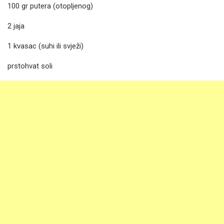
100 gr putera (otopljenog)
2 jaja
1 kvasac (suhi ili svježi)
prstohvat soli