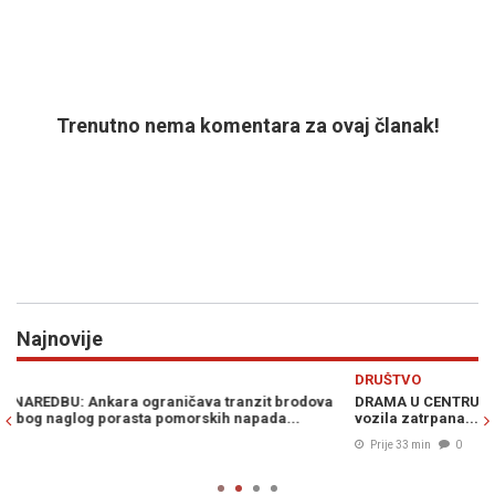
Trenutno nema komentara za ovaj članak!
Najnovije
Previous
N
DRUŠTVO
H
DRAMA U CENTRU MOSTARA: Obrušio se dio Alajbegovića kuće,
C
vozila zatrpana...
p
Prije 33 min
0