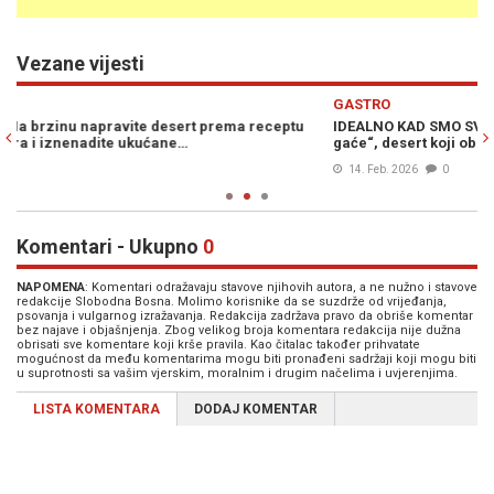
Vezane vijesti
Previous
N
GASTRO
G
IDEALNO KAD SMO SVI NA OKUPU: Na brzinu napravite „Poderane
T
gaće“, desert koji obožavaju sve generacije...
k
14. Feb. 2026
0
Komentari - Ukupno
0
NAPOMENA
: Komentari odražavaju stavove njihovih autora, a ne nužno i stavove
redakcije Slobodna Bosna. Molimo korisnike da se suzdrže od vrijeđanja,
psovanja i vulgarnog izražavanja. Redakcija zadržava pravo da obriše komentar
bez najave i objašnjenja. Zbog velikog broja komentara redakcija nije dužna
obrisati sve komentare koji krše pravila. Kao čitalac također prihvatate
mogućnost da među komentarima mogu biti pronađeni sadržaji koji mogu biti
u suprotnosti sa vašim vjerskim, moralnim i drugim načelima i uvjerenjima.
LISTA KOMENTARA
DODAJ KOMENTAR