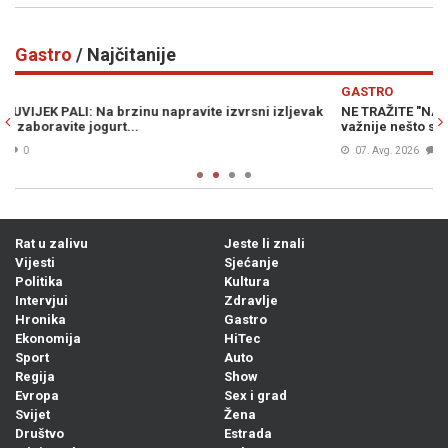
Gastro
/ Najčitanije
Previous
N
GASTRO
G
k
NE TRAŽITE "NAJBOLJI KOMAD MESA": Iskusni mesari kažu da je
I
važnije nešto sasvim drugo
07. Avg. 2026
0
Rat u zalivu
Jeste li znali
Vijesti
Sjećanje
Politika
Kultura
Intervjui
Zdravlje
Hronika
Gastro
Ekonomija
HiTec
Sport
Auto
Regija
Show
Evropa
Sex i grad
Svijet
Žena
Društvo
Estrada