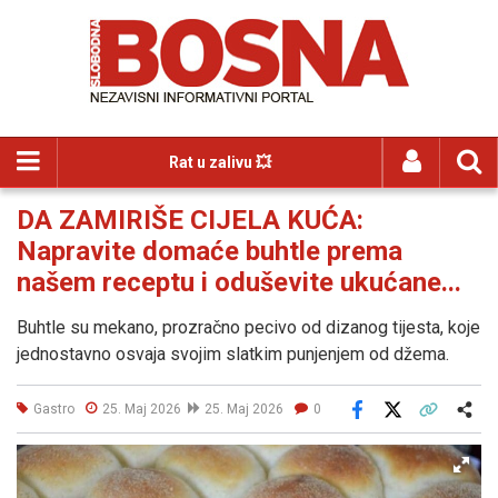
Rat u zalivu 💥
DA ZAMIRIŠE CIJELA KUĆA:
Napravite domaće buhtle prema
našem receptu i oduševite ukućane...
Buhtle su mekano, prozračno pecivo od dizanog tijesta, koje
jednostavno osvaja svojim slatkim punjenjem od džema.
Gastro
25. Maj 2026
25. Maj 2026
0
Facebook
X
Kopiraj link
Više