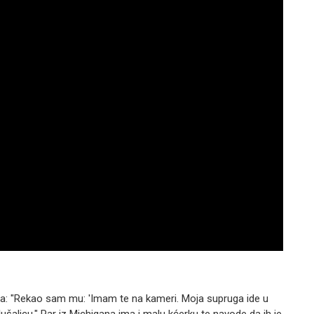
ta: "Rekao sam mu: 'Imam te na kameri. Moja supruga ide u
lušalicu." Par iz Michigana ima i malu kćerku te navode da ih je