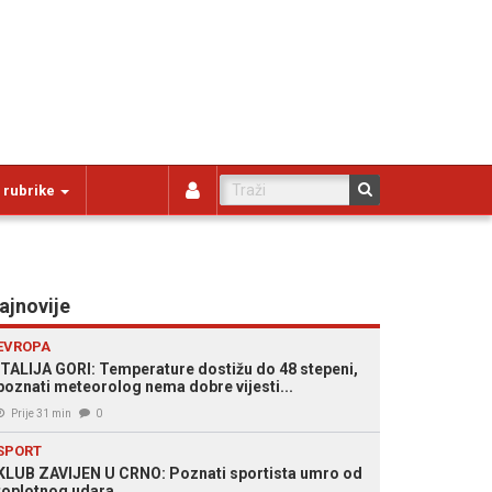
 rubrike
ajnovije
EVROPA
ITALIJA GORI: Temperature dostižu do 48 stepeni,
poznati meteorolog nema dobre vijesti...
Prije 31 min
0
SPORT
KLUB ZAVIJEN U CRNO: Poznati sportista umro od
toplotnog udara