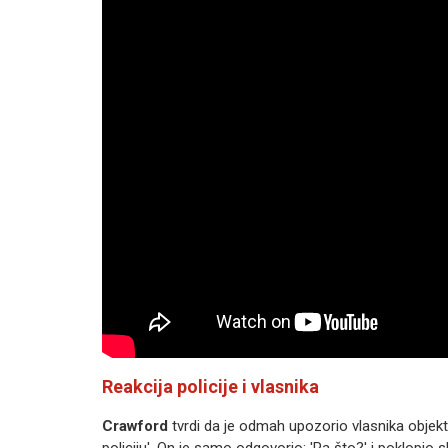
Reakcija policije i vlasnika
Crawford
tvrdi da je odmah upozorio vlasnika objek
policiju'. On je samo odgovorio: 'Pa što?' i poklopio s