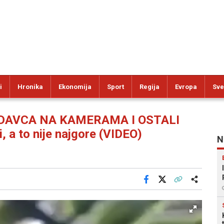
i
Hronika
Ekonomija
Sport
Regija
Evropa
Sve
DAVCA NA KAMERAMA I OSTALI
 a to nije najgore (VIDEO)
N
Facebook
X
Kopiraj link
Više