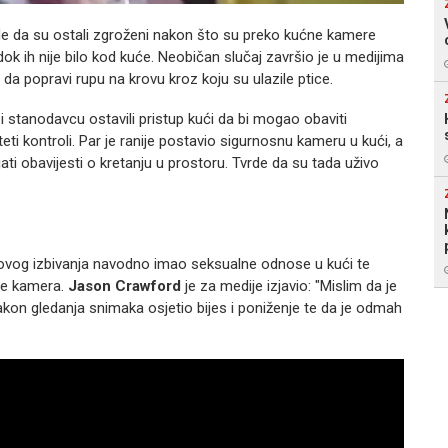
de da su ostali zgroženi nakon što su preko kućne kamere
k ih nije bilo kod kuće. Neobičan slučaj završio je u medijima
da popravi rupu na krovu kroz koju su ulazile ptice.
i i stanodavcu ostavili pristup kući da bi mogao obaviti
eti kontroli. Par je ranije postavio sigurnosnu kameru u kući, a
ati obavijesti o kretanju u prostoru. Tvrde da su tada uživo
ovog izbivanja navodno imao seksualne odnose u kući te
 je kamera.
Jason Crawford
je za medije izjavio: "Mislim da je
kon gledanja snimaka osjetio bijes i poniženje te da je odmah