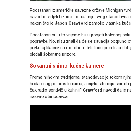
Podstanari iz američke savezne države Michigan tvr
navodno vidjeli bizarno ponašanje svog stanodavca do
nakon što je
Jason Crawford
zamolio vlasnika kuće 
Podstanari su u to vrijeme bili u posjeti bolesnoj bak
popravke. No, nisu znali da će se situacija potpuno ot
preko aplikacije na mobilnom telefonu počeli su dobij
gledali šokantne prizore.
Šokantni snimci kućne kamere
Prema njihovim tvrdnjama, stanodavac je tokom njih
hodao nag po prostorijama, a cijelu situaciju snimila
čak radio sendvič u kuhinji."
Crawford
navodi da je na
nazvao stanodavca.