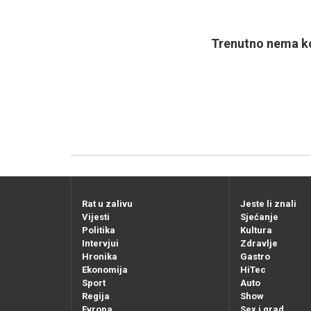
Trenutno nema ko
Rat u zalivu
Jeste li znali
Vijesti
Sjećanje
Politika
Kultura
Intervjui
Zdravlje
Hronika
Gastro
Ekonomija
HiTec
Sport
Auto
Regija
Show
Evropa
Sex i grad