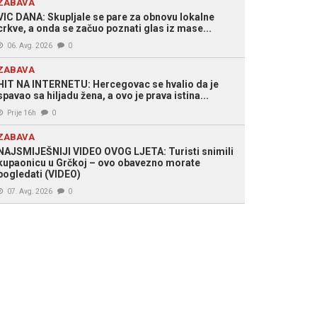
ZABAVA
VIC DANA: Skupljale se pare za obnovu lokalne
crkve, a onda se začuo poznati glas iz mase...
06. Avg. 2026
0
ZABAVA
HIT NA INTERNETU: Hercegovac se hvalio da je
spavao sa hiljadu žena, a ovo je prava istina...
Prije 16h
0
ZABAVA
NAJSMIJEŠNIJI VIDEO OVOG LJETA: Turisti snimili
kupaonicu u Grčkoj – ovo obavezno morate
pogledati (VIDEO)
07. Avg. 2026
0