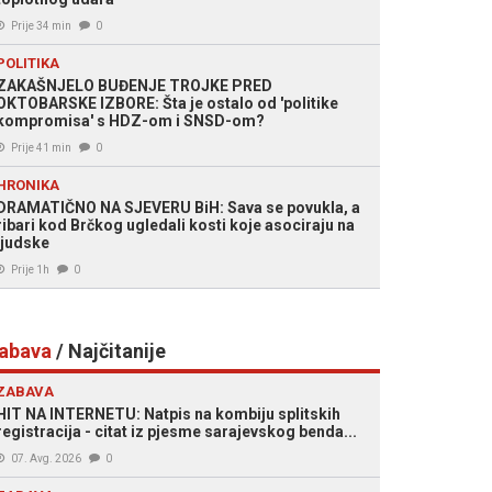
Prije 34 min
0
POLITIKA
ZAKAŠNJELO BUĐENJE TROJKE PRED
OKTOBARSKE IZBORE: Šta je ostalo od 'politike
kompromisa' s HDZ-om i SNSD-om?
Prije 41 min
0
HRONIKA
DRAMATIČNO NA SJEVERU BiH: Sava se povukla, a
ribari kod Brčkog ugledali kosti koje asociraju na
ljudske
Prije 1h
0
abava
/ Najčitanije
ZABAVA
HIT NA INTERNETU: Natpis na kombiju splitskih
registracija - citat iz pjesme sarajevskog benda...
07. Avg. 2026
0