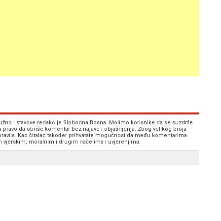
 nužno i stavove redakcije Slobodna Bosna. Molimo korisnike da se suzdrže
va pravo da obriše komentar bez najave i objašnjenja. Zbog velikog broja
 pravila. Kao čitalac također prihvatate mogućnost da među komentarima
im vjerskim, moralnim i drugim načelima i uvjerenjima.