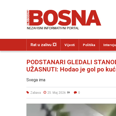
Rat u zalivu 💥
Vijesti
Politika
Intervju
PODSTANARI GLEDALI STANO
UŽASNUTI: Hodao je gol po kući,
Svega ima
Zabava
25. Maj 2026
0