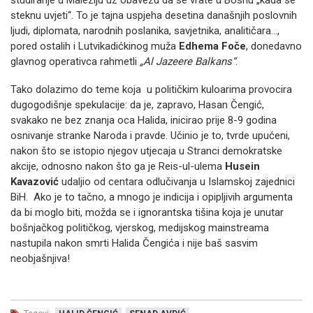
studiranje u Maleziju uz obavezu da se vrate u Bosnu „kada se
steknu uvjeti“. To je tajna uspjeha desetina današnjih poslovnih
ljudi, diplomata, narodnih poslanika, savjetnika, analitičara…,
pored ostalih i Lutvikadićkinog muža
Edhema Foče
, donedavno
glavnog operativca rahmetli
„Al Jazeere Balkans“
.
Tako dolazimo do teme koja u političkim kuloarima provocira
dugogodišnje spekulacije: da je, zapravo, Hasan Čengić,
svakako ne bez znanja oca Halida, inicirao prije 8-9 godina
osnivanje stranke Naroda i pravde. Učinio je to, tvrde upućeni,
nakon što se istopio njegov utjecaja u Stranci demokratske
akcije, odnosno nakon što ga je Reis-ul-ulema
Husein
Kavazović
udaljio od centara odlučivanja u Islamskoj zajednici
BiH. Ako je to tačno, a mnogo je indicija i opipljivih argumenta
da bi moglo biti, možda se i ignorantska tišina koja je unutar
bošnjačkog političkog, vjerskog, medijskog mainstreama
nastupila nakon smrti Halida Čengića i nije baš sasvim
neobjašnjiva!