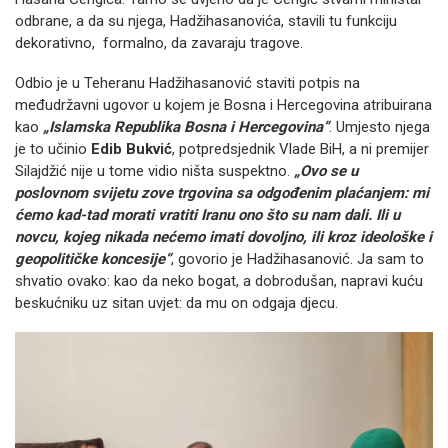
odbrane, a da su njega, Hadžihasanovića, stavili tu funkciju
dekorativno, formalno, da zavaraju tragove.
Odbio je u Teheranu Hadžihasanović staviti potpis na
međudržavni ugovor u kojem je Bosna i Hercegovina atribuirana
kao
„Islamska Republika Bosna i Hercegovina“
. Umjesto njega
je to učinio
Edib Bukvić
, potpredsjednik Vlade BiH, a ni premijer
Silajdžić nije u tome vidio ništa suspektno.
„Ovo se u
poslovnom svijetu zove trgovina sa odgođenim plaćanjem: mi
ćemo kad-tad morati vratiti Iranu ono što su nam dali. Ili u
novcu, kojeg nikada nećemo imati dovoljno, ili kroz ideološke i
geopolitičke koncesije“
, govorio je Hadžihasanović. Ja sam to
shvatio ovako: kao da neko bogat, a dobrodušan, napravi kuću
beskućniku uz sitan uvjet: da mu on odgaja djecu.