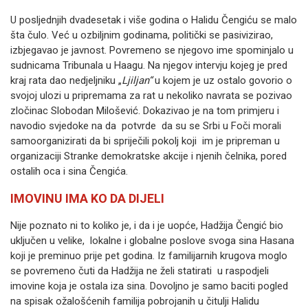
U posljednjih dvadesetak i više godina o Halidu Čengiću se malo
šta čulo. Već u ozbiljnim godinama, politički se pasivizirao,
izbjegavao je javnost. Povremeno se njegovo ime spominjalo u
sudnicama Tribunala u Haagu. Na njegov intervju kojeg je pred
kraj rata dao nedjeljniku „
Ljiljan“
u kojem je uz ostalo govorio o
svojoj ulozi u pripremama za rat u nekoliko navrata se pozivao
zločinac Slobodan Milošević. Dokazivao je na tom primjeru i
navodio svjedoke na da potvrde da su se Srbi u Foči morali
samoorganizirati da bi spriječili pokolj koji im je pripreman u
organizaciji Stranke demokratske akcije i njenih čelnika, pored
ostalih oca i sina Čengića.
IMOVINU IMA KO DA DIJELI
Nije poznato ni to koliko je, i da i je uopće, Hadžija Čengić bio
uključen u velike, lokalne i globalne poslove svoga sina Hasana
koji je preminuo prije pet godina. Iz familijarnih krugova moglo
se povremeno čuti da Hadžija ne želi statirati u raspodjeli
imovine koja je ostala iza sina. Dovoljno je samo baciti pogled
na spisak ožalošćenih familija pobrojanih u čitulji Halidu