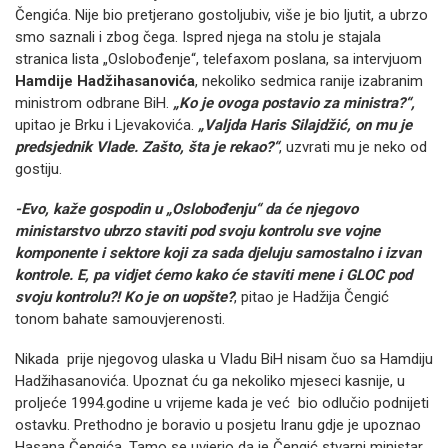
Čengića. Nije bio pretjerano gostoljubiv, više je bio ljutit, a ubrzo
smo saznali i zbog čega. Ispred njega na stolu je stajala
stranica lista „Oslobođenje“, telefaxom poslana, sa intervjuom
Hamdije Hadžihasanovića
, nekoliko sedmica ranije izabranim
ministrom odbrane BiH.
„Ko je ovoga postavio za ministra?“,
upitao je Brku i Ljevakovića.
„Valjda Haris Silajdžić, on mu je
predsjednik Vlade. Zašto, šta je rekao?“
, uzvrati mu je neko od
gostiju.
-Evo, kaže gospodin u „Oslobođenju“ da će njegovo
ministarstvo ubrzo staviti pod svoju kontrolu sve vojne
komponente i sektore koji za sada djeluju samostalno i izvan
kontrole. E, pa vidjet ćemo kako će staviti mene i GLOC pod
svoju kontrolu?! Ko je on uopšte?
, pitao je Hadžija Čengić
tonom bahate samouvjerenosti.
Nikada prije njegovog ulaska u Vladu BiH nisam čuo sa Hamdiju
Hadžihasanovića. Upoznat ću ga nekoliko mjeseci kasnije, u
proljeće 1994.godine u vrijeme kada je već bio odlučio podnijeti
ostavku. Prethodno je boravio u posjetu Iranu gdje je upoznao
Hasana Čengića. Tamo se uvjerio da je Čengić stvarni ministar