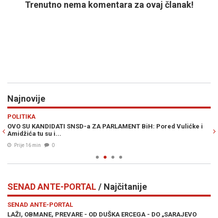
Trenutno nema komentara za ovaj članak!
Najnovije
Previous
N
POLITIKA
S
đi
OVO SU KANDIDATI SNSD-a ZA PARLAMENT BiH: Pored Vulićke i
BH
Amidžića tu su i...
se
Prije 16 min
0
SENAD ANTE-PORTAL
/ Najčitanije
SENAD ANTE-PORTAL
LAŽI, OBMANE, PREVARE - OD DUŠKA ERCEGA - DO „SARAJEVO