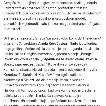
Čengiću. Među njima ima guvernera kantona, bivših generala,
univerzitetskih profesor(ic)a ratno-profiterskih tajkuna,
utjecajnih ljudi u politici, javnom sektoru…Svi su oni, ili uglavnom
svi, karijere gradili na feudalnom kadrovskom modelu
„porodičnih vrijednosti“ ratu i nakon njega rekreirane bošnjačke
aristokracije.
Ovih je dana portal
„Istraga“
pisao sukobu koji u „BH Telecomu“
tinja između direktora
Anela Kovačevića
i
Nađe Lutvikadić
,
dugogodišnje šefice odjela za medije i propagandu. Lutvikadić,
unuka Halida Čengića, navodno je, prema pisanje „Istrage“
svom direktoru kazala:
„Zapamti ko te doveo ovdje, kako si
došao, tako možeš i letjeti“
. Ko je doveo Kovačevića?
Formalno-stranka Narod i pravda i njen predsjednik
Elmedin
Konaković
. Suštinski, Kovačevićeva cijela karijera, od
školovanja u Maleziji do diplomacije imala je vezu sa
Lutvikadićkinom familijom, dajidžom Hasanom i dedom
Halidom. U tom porodičnom kadrovskom štabu je pravljena
selekcija perspektivnih mladića i djevojaka iz boljih
muslimanskih porodica koji su početkom rata izmješteni na