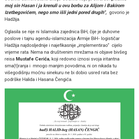
moj sin Hasan i ja krenuli u ovu borbu za Alijom i Bakirom
Izetbegovićem, nego smo išli jedni pored drugih“,
govorio je
Hadžija.
Oglasila se nije ni Islamska zajednica BiH, čije je duhovne
poslove i tajnu agendu-islamizacija Armije BiH- logističar
Hadžija najdosljednije i najefikasnije „implementirao“ cijelo
vrijeme rata. Nema na društvenim mrežama ni objave bivšeg
reisa
Mustafe Cerića
, koji redovno iznosi svoja iritantna
sma(t)ranja i mnogo manjim povodima; ni on nikada tu
višegodišnju moćnu sinekuru ne bi dobio usred rata bez
podrške Halida i Hasana Čengića.