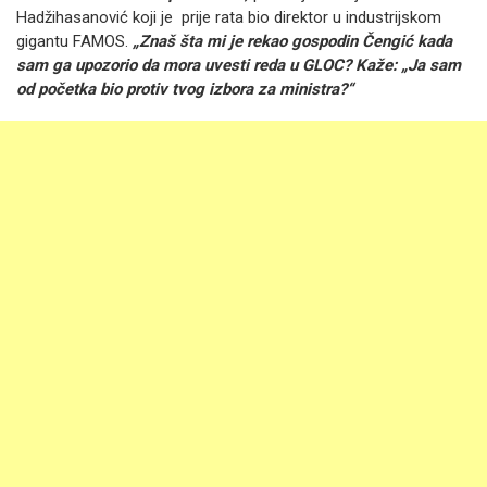
Hadžihasanović koji je prije rata bio direktor u industrijskom
gigantu FAMOS.
„Znaš šta mi je rekao gospodin Čengić kada
sam ga upozorio da mora uvesti reda u GLOC? Kaže: „Ja sam
od početka bio protiv tvog izbora za ministra?“