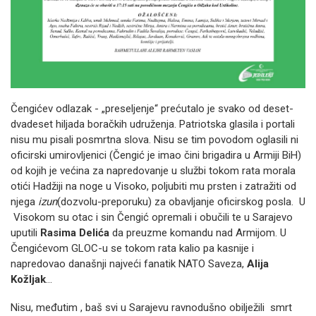
Čengićev odlazak - „preseljenje“ prećutalo je svako od deset-
dvadeset hiljada boračkih udruženja. Patriotska glasila i portali
nisu mu pisali posmrtna slova. Nisu se tim povodom oglasili ni
oficirski umirovljenici (Čengić je imao čini brigadira u Armiji BiH)
od kojih je većina za napredovanje u službi tokom rata morala
otići Hadžiji na noge u Visoko, poljubiti mu prsten i zatražiti od
njega
izun
(dozvolu-preporuku) za obavljanje oficirskog posla. U
Visokom su otac i sin Čengić opremali i obučili te u Sarajevo
uputili
Rasima Delića
da preuzme komandu nad Armijom. U
Čengićevom GLOC-u se tokom rata kalio pa kasnije i
napredovao današnji najveći fanatik NATO Saveza,
Alija
Kožljak
…
Nisu, međutim , baš svi u Sarajevu ravnodušno obilježili smrt