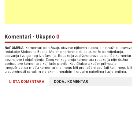
Komentari - Ukupno
0
NAPOMENA
: Komentari odražavaju stavove njihovih autora, a ne nužno i stavove
redakcije Slobodna Bosna. Molimo korisnike da se suzdrže od vrijeđanja,
psovanja i vulgarnog izražavanja. Redakcija zadržava pravo da obriše komentar
bez najave i objašnjenja. Zbog velikog broja komentara redakcija nije dužna
obrisati sve komentare koji krše pravila. Kao čitalac također prihvatate
mogućnost da među komentarima mogu biti pronađeni sadržaji koji mogu biti
u suprotnosti sa vašim vjerskim, moralnim i drugim načelima i uvjerenjima.
LISTA KOMENTARA
DODAJ KOMENTAR