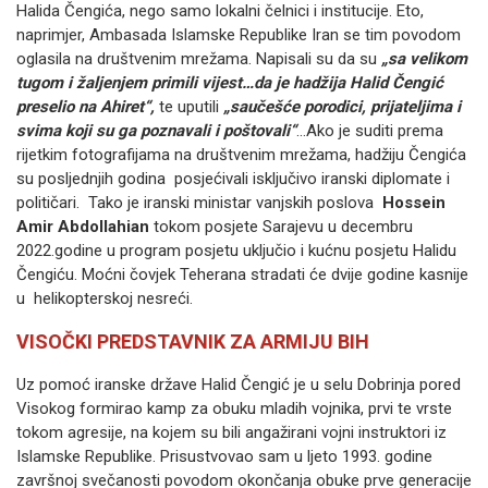
Halida Čengića, nego samo lokalni čelnici i institucije. Eto,
naprimjer, Ambasada Islamske Republike Iran se tim povodom
oglasila na društvenim mrežama. Napisali su da su
„sa velikom
tugom i žaljenjem primili vijest…da je hadžija Halid Čengić
preselio na Ahiret“,
te uputili
„saučešće porodici, prijateljima i
svima koji su ga poznavali i poštovali“
…Ako je suditi prema
rijetkim fotografijama na društvenim mrežama, hadžiju Čengića
su posljednjih godina posjećivali isključivo iranski diplomate i
političari. Tako je iranski ministar vanjskih poslova
Hossein
Amir Abdollahian
tokom posjete Sarajevu u decembru
2022.godine u program posjetu uključio i kućnu posjetu Halidu
Čengiću. Moćni čovjek Teherana stradati će dvije godine kasnije
u helikopterskoj nesreći.
VISOČKI PREDSTAVNIK ZA ARMIJU BIH
Uz pomoć iranske države Halid Čengić je u selu Dobrinja pored
Visokog formirao kamp za obuku mladih vojnika, prvi te vrste
tokom agresije, na kojem su bili angažirani vojni instruktori iz
Islamske Republike. Prisustvovao sam u ljeto 1993. godine
završnoj svečanosti povodom okončanja obuke prve generacije