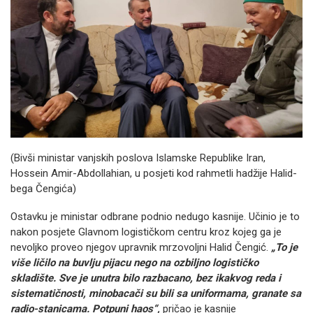
(Bivši ministar vanjskih poslova Islamske Republike Iran,
Hossein Amir-Abdollahian, u posjeti kod rahmetli hadžije Halid-
bega Čengića)
Ostavku je ministar odbrane podnio nedugo kasnije. Učinio je to
nakon posjete Glavnom logističkom centru kroz kojeg ga je
nevoljko proveo njegov upravnik mrzovoljni Halid Čengić.
„To je
više ličilo na buvlju pijacu nego na ozbiljno logističko
skladište. Sve je unutra bilo razbacano, bez ikakvog reda i
sistematičnosti, minobacači su bili sa uniformama, granate sa
radio-stanicama. Potpuni haos“,
pričao je kasnije