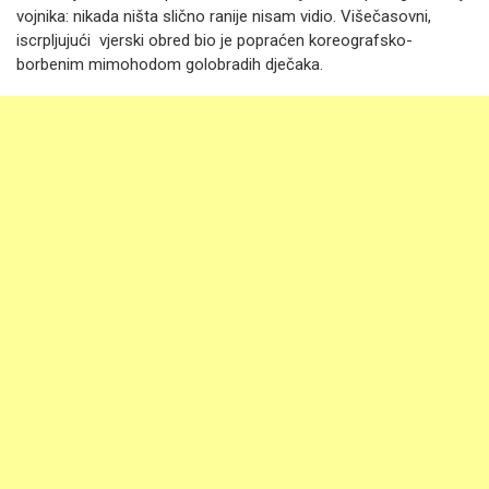
vojnika: nikada ništa slično ranije nisam vidio. Višečasovni,
iscrpljujući vjerski obred bio je popraćen koreografsko-
borbenim mimohodom golobradih dječaka.