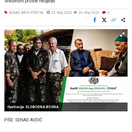
sredinom prošle nedjelje.
SENAD ANTE-PORTAL
26. Maj 2026
26. Maj 2026
0
Facebook
X
Kopiraj link
Više
Ilustracija: SLOBODNA BOSNA
PIŠE: SENAD AVDIĆ