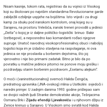
Nisam kasnije, tokom rata, registrirao da su vojnici iz Visokog
koji su školovani po najvišim standardima Revolucionarne garde
zabilježili ozbiljnije uspjehe na bojištima. Isto vrijedi i za drugi
kamp za obuku pod iranskom kontrolom, onaj kojeg su u
Sarajevu, na prostoru Velešića, iranski treneri provodili u jedinici
„Delta“
o kojoj je iz daljine političko-logistički brinuo Bakir
Izetbegović, a neposredno kao komandanti rođaci njegove
supruge. Unatoč navodnoj visokoprofesionalnoj obuci i naboljoj
logistici koja im je izdašno stavljena na raspolaganje, ni ova
jedinica se nije proslavila u borbenim dejstvima, što joj
vjerovatno i nije bio primarni zadatak. Bitno je bilo da po
povratku u matične jedinice pitomci ne ponove moju grešku i
pozdravljaju starim borbenim pozdravom „Eselamu alejkum“.
O moći i (vaninstitucionalnoj) svemoći Halida Čengića,
predratnog upravnika (JNA-ovskog) mlina u Usitkolini svjedoči i
naredni primjer. U zadnjim danima 1993. godine prišlepao sam
se dvojici važnih ljudi Stranke demokratske akcije, Tešnjacima
Osmanu Brki i
Zijadu efendiji Ljevakoviću
i u njihovom džipu iz
Zenice krenuo u Sarajevo. U Visokom smo svratili kod Halida