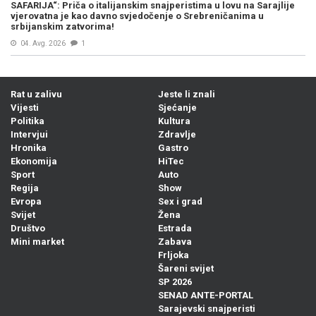
SAFARIJA“: Priča o italijanskim snajperistima u lovu na Sarajlije
vjerovatna je kao davno svjedočenje o Srebreničanima u
srbijanskim zatvorima!
04. Avg. 2026
1
Rat u zalivu
Jeste li znali
Vijesti
Sjećanje
Politika
Kultura
Intervjui
Zdravlje
Hronika
Gastro
Ekonomija
HiTec
Sport
Auto
Regija
Show
Evropa
Sex i grad
Svijet
Žena
Društvo
Estrada
Mini market
Zabava
Frljoka
Šareni svijet
SP 2026
SENAD ANTE-PORTAL
Sarajevski snajperisti