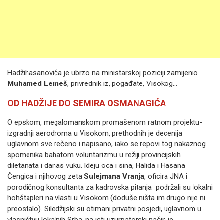
Hadžihasanovića je ubrzo na ministarskoj poziciji zamijenio
Muhamed Lemeš
, privrednik iz, pogađate, Visokog…
OD HADŽIJE DO SEMIRA OSMANAGIĆA
O epskom, megalomanskom promašenom ratnom projektu-
izgradnji aerodroma u Visokom, prethodnih je decenija
uglavnom sve rečeno i napisano, iako se repovi tog nakaznog
spomenika bahatom voluntarizmu u režiji provincijskih
diletanata i danas vuku. Ideju oca i sina, Halida i Hasana
Čengića i njihovog zeta
Sulejmana Vranja
, oficira JNA i
porodičnog konsultanta za kadrovska pitanja podržali su lokalni
hohštapleri na vlasti u Visokom (doduše ništa im drugo nije ni
preostalo). Siledžijski su otimani privatni posjedi, uglavnom u
vlasništvu lokalnih Srba, na isti uzurpatorski način je