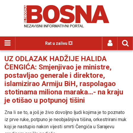
Rat u zalivu 💥
UZ ODLAZAK HADŽIJE HALIDA
ČENGIĆA: Smjenjivao je ministre,
postavljao generale i direktore,
islamizirao Armiju BiH, raspolagao
stotinama miliona maraka…- na kraju
je otišao u potpunoj tišini
Zna li se to, a još je živo dovoljno ljudi kojima je to poznato
iz prve ruke, potpuno je neobjašnjiva tišina, orkestrirani muk
koji je nastupio nakon vijesti smrti Čengića u Sarajevu