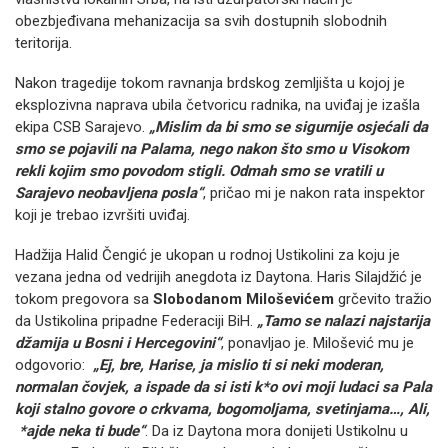
obezbjeđivana mehanizacija sa svih dostupnih slobodnih
teritorija.
Nakon tragedije tokom ravnanja brdskog zemljišta u kojoj je
eksplozivna naprava ubila četvoricu radnika, na uviđaj je izašla
ekipa CSB Sarajevo.
„Mislim da bi smo se sigurnije osjećali da
smo se pojavili na Palama, nego nakon što smo u Visokom
rekli kojim smo povodom stigli. Odmah smo se vratili u
Sarajevo neobavljena posla“
, pričao mi je nakon rata inspektor
koji je trebao izvršiti uviđaj.
Hadžija Halid Čengić je ukopan u rodnoj Ustikolini za koju je
vezana jedna od vedrijih anegdota iz Daytona. Haris Silajdžić je
tokom pregovora sa
Slobodanom Miloševićem
grčevito tražio
da Ustikolina pripadne Federaciji BiH.
„Tamo se nalazi najstarija
džamija u Bosni i Hercegovini“
, ponavljao je. Milošević mu je
odgovorio:
„Ej, bre, Harise, ja mislio ti si neki moderan,
normalan čovjek, a ispade da si isti k*o ovi moji ludaci sa Pala
koji stalno govore o crkvama, bogomoljama, svetinjama…, Ali,
*ajde neka ti bude“
. Da iz Daytona mora donijeti Ustikolnu u