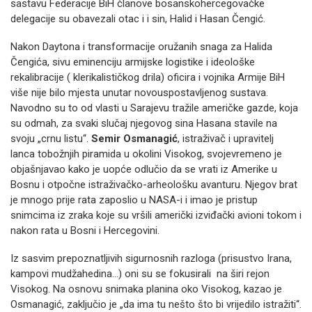
sastavu Federacije BiH članove bosanskohercegovačke
delegacije su obavezali otac i i sin, Halid i Hasan Čengić.
Nakon Daytona i transformacije oružanih snaga za Halida
Čengića, sivu eminenciju armijske logistike i ideološke
rekalibracije ( klerikalističkog drila) oficira i vojnika Armije BiH
više nije bilo mjesta unutar novouspostavljenog sustava.
Navodno su to od vlasti u Sarajevu tražile američke gazde, koja
su odmah, za svaki slučaj njegovog sina Hasana stavile na
svoju „crnu listu“.
Semir Osmanagić
, istraživač i upravitelj
lanca tobožnjih piramida u okolini Visokog, svojevremeno je
objašnjavao kako je uopće odlučio da se vrati iz Amerike u
Bosnu i otpočne istraživačko-arheološku avanturu. Njegov brat
je mnogo prije rata zaposlio u NASA-i i imao je pristup
snimcima iz zraka koje su vršili američki izviđački avioni tokom i
nakon rata u Bosni i Hercegovini.
Iz sasvim prepoznatljivih sigurnosnih razloga (prisustvo Irana,
kampovi mudžahedina…) oni su se fokusirali na širi rejon
Visokog. Na osnovu snimaka planina oko Visokog, kazao je
Osmanagić, zaključio je „da ima tu nešto što bi vrijedilo istražiti“.