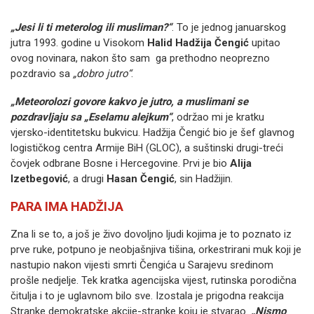
„Jesi li ti meterolog ili musliman?“
. To je jednog januarskog
jutra 1993. godine u Visokom
Halid Hadžija Čengić
upitao
ovog novinara, nakon što sam ga prethodno neoprezno
pozdravio sa
„dobro jutro“
.
„Meteorolozi govore kakvo je jutro, a muslimani se
pozdravljaju sa „Eselamu alejkum“
, održao mi je kratku
vjersko-identitetsku bukvicu. Hadžija Čengić bio je šef glavnog
logističkog centra Armije BiH (GLOC), a suštinski drugi-treći
čovjek odbrane Bosne i Hercegovine. Prvi je bio
Alija
Izetbegović
, a drugi
Hasan Čengić
, sin Hadžijin.
PARA IMA HADŽIJA
Zna li se to, a još je živo dovoljno ljudi kojima je to poznato iz
prve ruke, potpuno je neobjašnjiva tišina, orkestrirani muk koji je
nastupio nakon vijesti smrti Čengića u Sarajevu sredinom
prošle nedjelje. Tek kratka agencijska vijest, rutinska porodična
čitulja i to je uglavnom bilo sve. Izostala je prigodna reakcija
Stranke demokratske akcije-stranke koju je stvarao.
„Nismo