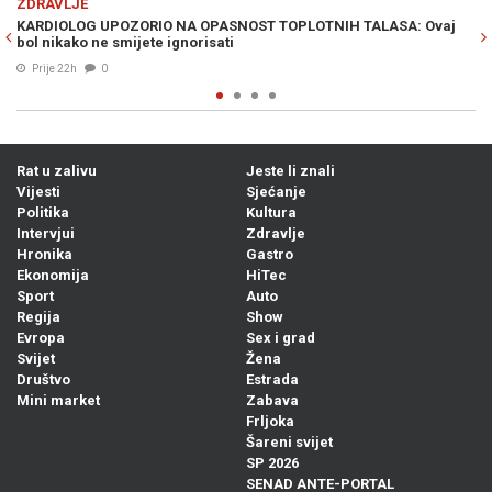
ZDRAVLJE
T TOPLOTNIH TALASA: Ovaj
IMATE GA U KUHINJI: Ova biljka poboljšav
Alzheimerove bolesti
05. Avg. 2026
0
Rat u zalivu
Jeste li znali
Vijesti
Sjećanje
Politika
Kultura
Intervjui
Zdravlje
Hronika
Gastro
Ekonomija
HiTec
Sport
Auto
Regija
Show
Evropa
Sex i grad
Svijet
Žena
Društvo
Estrada
Mini market
Zabava
Frljoka
Šareni svijet
SP 2026
SENAD ANTE-PORTAL