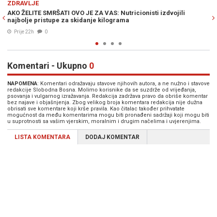
ZDRAVLJE
ricionisti izdvojili
HIT DIJETA TRUMPOVOG KABINETA OSVAJA
ma
režima ljudi drastično mršaju, a jedu samo 
14. Jul. 2026
0
Komentari - Ukupno
0
NAPOMENA
: Komentari odražavaju stavove njihovih autora, a ne nužno i stavove
redakcije Slobodna Bosna. Molimo korisnike da se suzdrže od vrijeđanja,
psovanja i vulgarnog izražavanja. Redakcija zadržava pravo da obriše komentar
bez najave i objašnjenja. Zbog velikog broja komentara redakcija nije dužna
obrisati sve komentare koji krše pravila. Kao čitalac također prihvatate
mogućnost da među komentarima mogu biti pronađeni sadržaji koji mogu biti
u suprotnosti sa vašim vjerskim, moralnim i drugim načelima i uvjerenjima.
LISTA KOMENTARA
DODAJ KOMENTAR