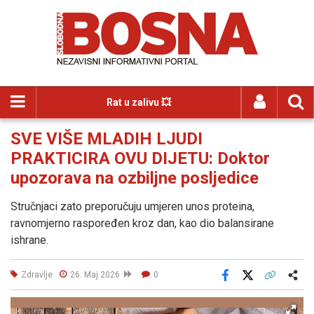
Rat u zalivu 💥
SVE VIŠE MLADIH LJUDI
PRAKTICIRA OVU DIJETU: Doktor
upozorava na ozbiljne posljedice
Stručnjaci zato preporučuju umjeren unos proteina,
ravnomjerno raspoređen kroz dan, kao dio balansirane
ishrane.
Zdravlje
26. Maj 2026
0
Facebook
X
Kopiraj link
Više