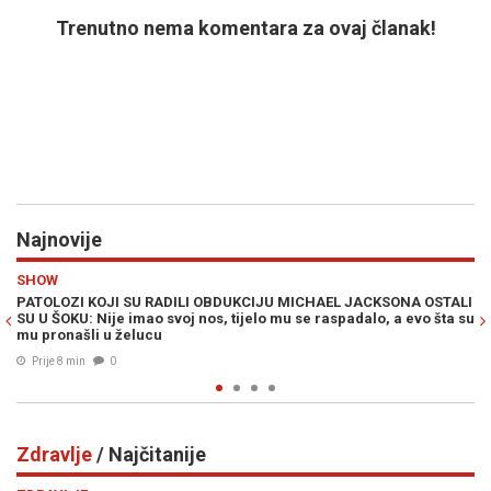
Trenutno nema komentara za ovaj članak!
Najnovije
Previous
N
POLITIKA
IJU MICHAEL JACKSONA OSTALI
ZBOG MEMORIJALNOG CENTRA SREBRENI
o mu se raspadalo, a evo šta su
zakonodavci traže od Trumpa uvođenje 
RS
Prije 8 min
0
Zdravlje
/ Najčitanije
Previous
N