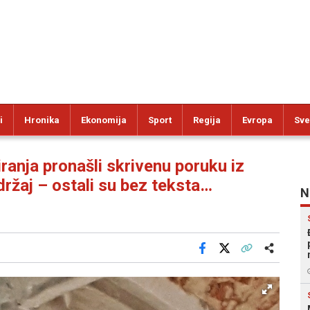
i
Hronika
Ekonomija
Sport
Regija
Evropa
Sve
anja pronašli skrivenu poruku iz
adržaj – ostali su bez teksta…
N
Facebook
X
Kopiraj link
Više