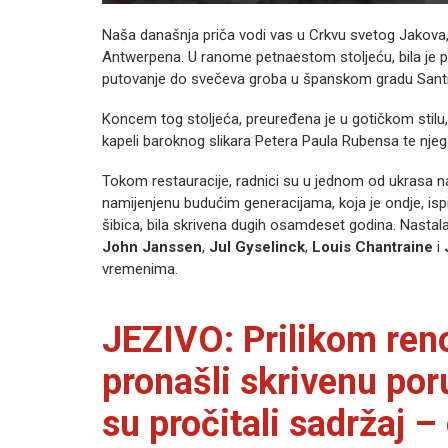
Naša današnja priča vodi vas u Crkvu svetog Jakova, 
Antwerpena. U ranome petnaestom stoljeću, bila je p
putovanje do svečeva groba u španskom gradu Sant
Koncem tog stoljeća, preuređena je u gotičkom stilu,
kapeli baroknog slikara Petera Paula Rubensa te nj
Tokom restauracije, radnici su u jednom od ukrasa n
namijenjenu budućim generacijama, koja je ondje, ispi
šibica, bila skrivena dugih osamdeset godina. Nastala j
John Janssen
,
Jul Gyselinck
,
Louis Chantraine
i
vremenima.
JEZIVO: Prilikom reno
pronašli skrivenu poru
su pročitali sadržaj –