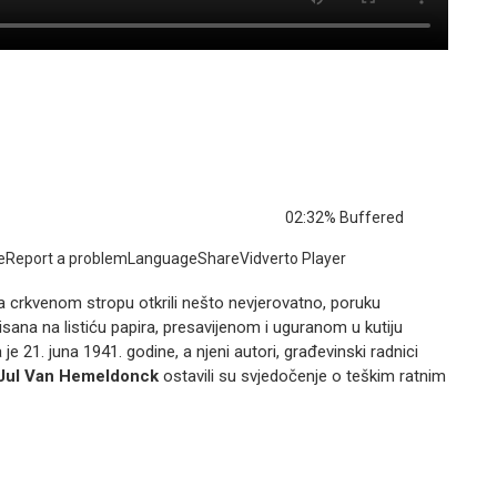
02:32
% Buffered
uteReport a problemLanguageShareVidverto Player
a crkvenom stropu otkrili nešto nevjerovatno, poruku
sana na listiću papira, presavijenom i uguranom u kutiju
e 21. juna 1941. godine, a njeni autori, građevinski radnici
Jul Van Hemeldonck
ostavili su svjedočenje o teškim ratnim