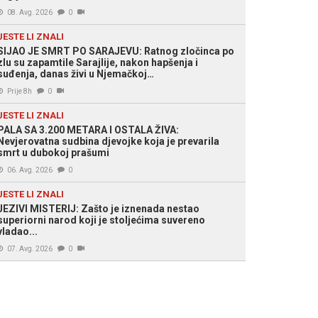
08. Avg. 2026
0
JESTE LI ZNALI
SIJAO JE SMRT PO SARAJEVU: Ratnog zločinca po
zlu su zapamtile Sarajlije, nakon hapšenja i
suđenja, danas živi u Njemačkoj…
Prije 8h
0
JESTE LI ZNALI
PALA SA 3.200 METARA I OSTALA ŽIVA:
Nevjerovatna sudbina djevojke koja je prevarila
smrt u dubokoj prašumi
06. Avg. 2026
0
JESTE LI ZNALI
JEZIVI MISTERIJ: Zašto je iznenada nestao
superiorni narod koji je stoljećima suvereno
vladao...
07. Avg. 2026
0