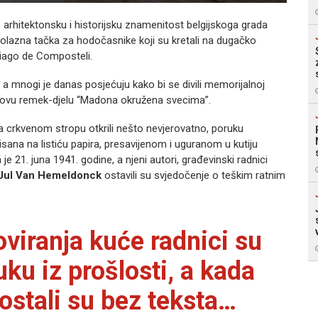
arhitektonsku i historijsku znamenitost belgijskoga grada
olazna tačka za hodočasnike koji su kretali na dugačko
iago de Composteli.
 a mnogi je danas posjećuju kako bi se divili memorijalnoj
egovu remek-djelu “Madona okružena svecima”.
a crkvenom stropu otkrili nešto nevjerovatno, poruku
sana na listiću papira, presavijenom i uguranom u kutiju
e 21. juna 1941. godine, a njeni autori, građevinski radnici
Jul Van Hemeldonck
ostavili su svjedočenje o teškim ratnim
viranja kuće radnici su
ku iz prošlosti, a kada
 ostali su bez teksta…