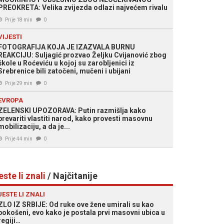
PREOKRETA: Velika zvijezda odlazi najvećem rivalu
Prije 18 min
0
VIJESTI
FOTOGRAFIJA KOJA JE IZAZVALA BURNU
REAKCIJU: Suljagić prozvao Željku Cvijanović zbog
škole u Roćeviću u kojoj su zarobljenici iz
Srebrenice bili zatočeni, mučeni i ubijani
Prije 29 min
0
EVROPA
ZELENSKI UPOZORAVA: Putin razmišlja kako
prevariti vlastiti narod, kako provesti masovnu
mobilizaciju, a da je...
Prije 44 min
0
este li znali
/ Najčitanije
JESTE LI ZNALI
ZLO IZ SRBIJE: Od ruke ove žene umirali su kao
pokošeni, evo kako je postala prvi masovni ubica u
regiji…