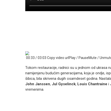
00:33 / 03:03 Copy video urlPlay / PauseMute / Unm
Tokom restauracije, radnici su u jednom od ukrasa n
namijenjenu budućim generacijama, koja je ondje, ispi
šibica, bila skrivena dugih osamdeset godina. Nastala j
John Janssen
,
Jul Gyselinck
,
Louis Chantraine
i
vremenima.