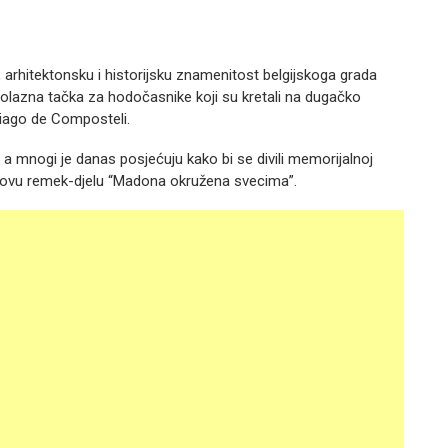
arhitektonsku i historijsku znamenitost belgijskoga grada
olazna tačka za hodočasnike koji su kretali na dugačko
iago de Composteli.
 a mnogi je danas posjećuju kako bi se divili memorijalnoj
egovu remek-djelu “Madona okružena svecima”.