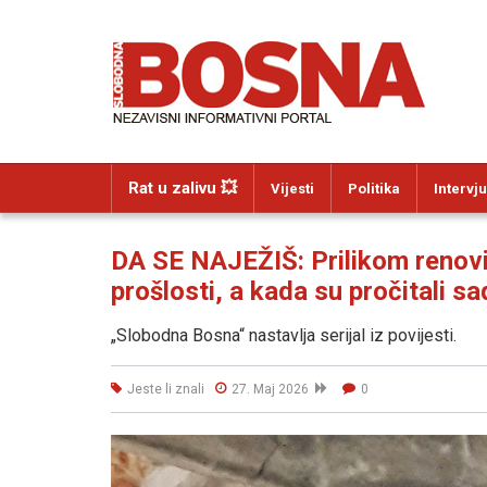
Rat u zalivu 💥
Vijesti
Politika
Intervju
DA SE NAJEŽIŠ: Prilikom renovir
prošlosti, a kada su pročitali s
„Slobodna Bosna“ nastavlja serijal iz povijesti.
Jeste li znali
27. Maj 2026
0