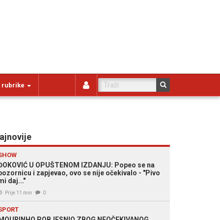
 rubrike
ajnovije
SHOW
ĐOKOVIĆ U OPUŠTENOM IZDANJU: Popeo se na
pozornicu i zapjevao, ovo se nije očekivalo - "Pivo
mi daj..."
Prije 11 min
0
SPORT
MOURINHO POBJESNIO ZBOG NEOČEKIVANOG