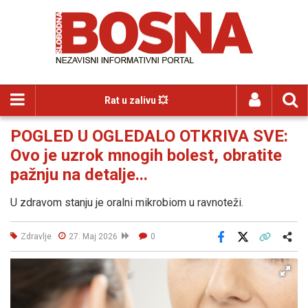
Rat u zalivu 💥
POGLED U OGLEDALO OTKRIVA SVE:
Ovo je uzrok mnogih bolest, obratite
pažnju na detalje...
U zdravom stanju je oralni mikrobiom u ravnoteži.
Zdravlje
27. Maj 2026
0
Facebook
X
Kopiraj link
Više