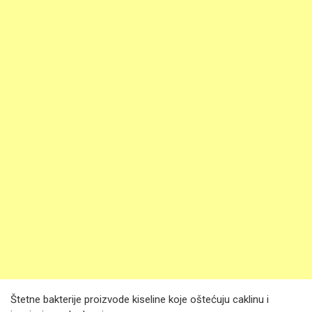
Štetne bakterije proizvode kiseline koje oštećuju caklinu i