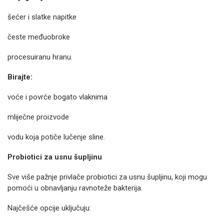
šećer i slatke napitke
česte međuobroke
procesuiranu hranu.
Birajte:
voće i povrće bogato vlaknima
mliječne proizvode
vodu koja potiče lučenje sline.
Probiotici za usnu šupljinu
Sve više pažnje privlače probiotici za usnu šupljinu, koji mogu
pomoći u obnavljanju ravnoteže bakterija.
Najčešće opcije uključuju: