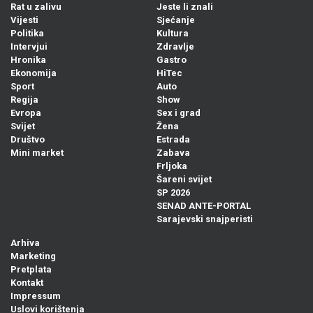
Rat u zalivu
Jeste li znali
Vijesti
Sjećanje
Politika
Kultura
Intervjui
Zdravlje
Hronika
Gastro
Ekonomija
HiTec
Sport
Auto
Regija
Show
Evropa
Sex i grad
Svijet
Žena
Društvo
Estrada
Mini market
Zabava
Frljoka
Šareni svijet
SP 2026
SENAD ANTE-PORTAL
Sarajevski snajperisti
Arhiva
Marketing
Pretplata
Kontakt
Impressum
Uslovi korištenja