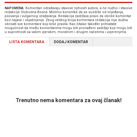
NAPOMENA
: Komentari odražavaju stavove njihovih autora, a ne nužno i stavove
redakcije Slobodna Bosna. Molimo korisnike da se suzdrže od vrijeđanja,
psovanja i vulgarnog izražavanja. Redakcija zadržava pravo da obriše komentar
bez najave i objašnjenja. Zbog velikog broja komentara redakcija nije dužna
obrisati sve komentare koji krše pravila. Kao čitalac također prihvatate
mogućnost da među komentarima mogu biti pronađeni sadržaji koji mogu biti
u suprotnosti sa vašim vjerskim, moralnim i drugim načelima i uvjerenjima.
LISTA KOMENTARA
DODAJ KOMENTAR
Trenutno nema komentara za ovaj članak!