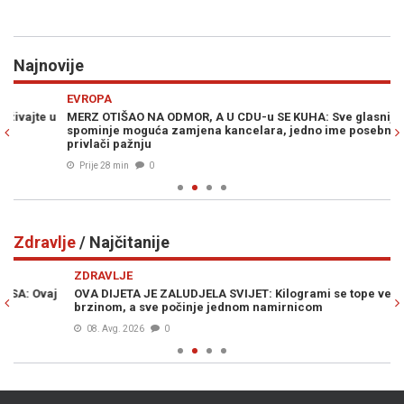
Najnovije
Previous
N
EVROPA
Ž
u
MERZ OTIŠAO NA ODMOR, A U CDU-u SE KUHA: Sve glasnije se
VR
spominje moguća zamjena kancelara, jedno ime posebno
sv
privlači pažnju
(F
Prije 28 min
0
Zdravlje
/ Najčitanije
Previous
N
ZDRAVLJE
Z
OVA DIJETA JE ZALUDJELA SVIJET: Kilogrami se tope velikom
LO
brzinom, a sve počinje jednom namirnicom
iz
08. Avg. 2026
0