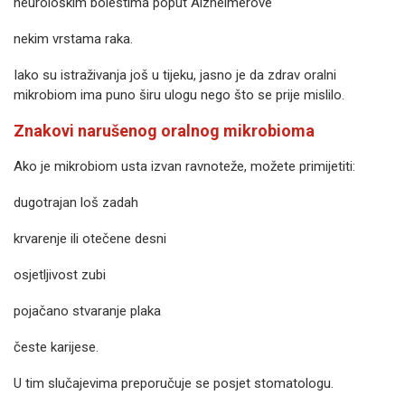
neurološkim bolestima poput Alzheimerove
nekim vrstama raka.
Iako su istraživanja još u tijeku, jasno je da zdrav oralni
mikrobiom ima puno širu ulogu nego što se prije mislilo.
Znakovi narušenog oralnog mikrobioma
Ako je mikrobiom usta izvan ravnoteže, možete primijetiti:
dugotrajan loš zadah
krvarenje ili otečene desni
osjetljivost zubi
pojačano stvaranje plaka
česte karijese.
U tim slučajevima preporučuje se posjet stomatologu.