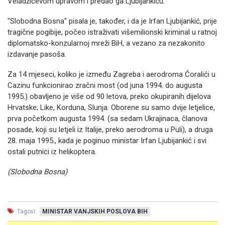
Veladžićevom upravom i predao ga Ljubijankiću.
"Slobodna Bosna" pisala je, također, i da je Irfan Ljubijankić, prije
tragične pogibije, počeo istraživati višemilionski kriminal u ratnoj
diplomatsko-konzularnoj mreži BiH, a vezano za nezakonito
izdavanje pasoša.
Za 14 mjeseci, koliko je između Zagreba i aerodroma Ćoralići u
Cazinu funkcionirao zračni most (od juna 1994. do augusta
1995.) obavljeno je više od 90 letova, preko okupiranih dijelova
Hrvatske; Like, Korduna, Slunja. Oborene su samo dvije letjelice,
prva početkom augusta 1994. (sa sedam Ukrajinaca, članova
posade, koji su letjeli iz Italije, preko aerodroma u Puli), a druga
28. maja 1995., kada je poginuo ministar Irfan Ljubijankić i svi
ostali putnici iz helikoptera.
(Slobodna Bosna)
Tagovi:
MINISTAR VANJSKIH POSLOVA BIH