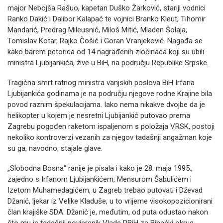
major Nebojša Rašuo, kapetan Duško Žarković, stariji vodnici
Ranko Dakić i Dalibor Kalapać te vojnici Branko Kleut, Tihomir
Mandarić, Predrag Mileusnić, Miloš Mitić, Mladen Šolaja,
Tomislav Kotar, Rajko Čošić i Goran Vranjeković. Nagađa se
kako barem petorica od 14 nagrađenih zločinaca koji su ubili
ministra Ljubijankića, žive u BiH, na području Republike Srpske.
Tragična smrt ratnog ministra vanjskih poslova BiH Irfana
Ljubijankića godinama je na području njegove rodne Krajine bila
povod raznim špekulacijama. Iako nema nikakve dvojbe da je
helikopter u kojem je nesretni Ljubijankić putovao prema
Zagrebu pogođen raketom ispaljenom s položaja VRSK, postoji
nekoliko kontroverzi vezanih za njegov tadašnji angažman koje
su ga, navodno, stajale glave.
„Slobodna Bosna“ ranije je pisala i kako je 28. maja 1995.,
zajedno s Irfanom Ljubijankićem, Mensurom Šabulićem i
Izetom Muhamedagićem, u Zagreb trebao putovati i Dževad
Džanić, ljekar iz Velike Kladuše, u to vrijeme visokopozicionirani
član krajiške SDA. Džanić je, međutim, od puta odustao nakon