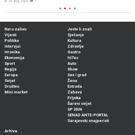
05. Avg. 2026
1
Rat u zalivu
Jeste li znali
Vijesti
Sjećanje
Politika
Kultura
Intervjui
Zdravlje
Hronika
Gastro
Ekonomija
HiTec
Sport
Auto
Regija
Show
Evropa
Sex i grad
Svijet
Žena
Društvo
Estrada
Mini market
Zabava
Frljoka
Šareni svijet
SP 2026
SENAD ANTE-PORTAL
Sarajevski snajperisti
Arhiva