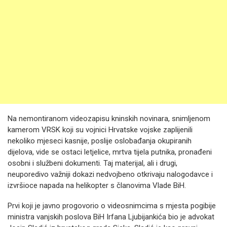
Na nemontiranom videozapisu kninskih novinara, snimljenom
kamerom VRSK koji su vojnici Hrvatske vojske zaplijenili
nekoliko mjeseci kasnije, poslije oslobađanja okupiranih
dijelova, vide se ostaci letjelice, mrtva tijela putnika, pronađeni
osobni i službeni dokumenti. Taj materijal, ali i drugi,
neuporedivo važniji dokazi nedvojbeno otkrivaju nalogodavce i
izvršioce napada na helikopter s članovima Vlade BiH.
Prvi koji je javno progovorio o videosnimcima s mjesta pogibije
ministra vanjskih poslova BiH Irfana Ljubijankića bio je advokat