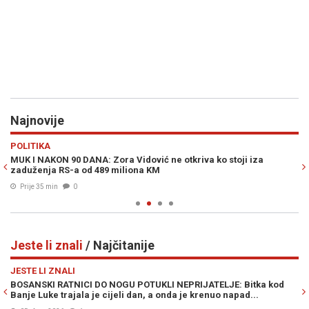
Najnovije
Previous
N
POLITIKA
VI
ne
MUK I NAKON 90 DANA: Zora Vidović ne otkriva ko stoji iza
NO
zaduženja RS-a od 489 miliona KM
ra
Prije 35 min
0
Jeste li znali
/ Najčitanije
Previous
N
JESTE LI ZNALI
JE
,
BOSANSKI RATNICI DO NOGU POTUKLI NEPRIJATELJE: Bitka kod
NA
Banje Luke trajala je cijeli dan, a onda je krenuo napad...
sa