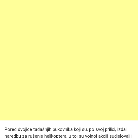
Pored dvojice tadašnjih pukovnika koji su, po svoj prilici, izdali
naredbu za rušenje helikoptera, u toj su vojnoj akciji sudjelovali i