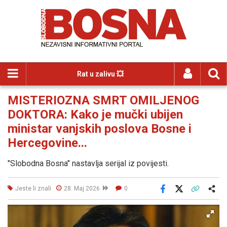
Rat u zalivu 💥
MISTERIOZNA SMRT OMILJENOG
DOKTORA: Kako je mučki ubijen
ministar vanjskih poslova Bosne i
Hercegovine...
"Slobodna Bosna" nastavlja serijal iz povijesti.
Jeste li znali
28. Maj 2026
0
Facebook
X
Kopiraj link
Više