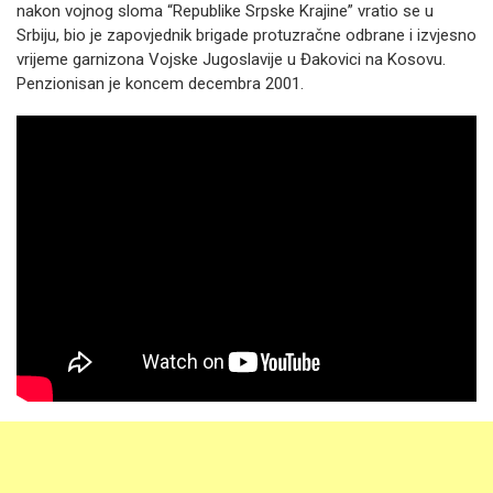
nakon vojnog sloma “Republike Srpske Krajine” vratio se u
Srbiju, bio je zapovjednik brigade protuzračne odbrane i izvjesno
vrijeme garnizona Vojske Jugoslavije u Đakovici na Kosovu.
Penzionisan je koncem decembra 2001.