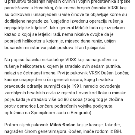
u prisustvu tadašnjih najviših civilnih i vojnih predstavnika srpske
paradržavice u Hrvatskoj, čita imena brojnih časnika VRSK koji
su odlikovani i unaprijeđeni u više činove te objavljuje kome su
dodijeljene nagrade za “uspješno izvedenu operaciju rušenja
neprijateljske letjelice”. Iako general Mrkšić tada nije izrijekom
kazao o kojoj se letjelici radi, nema nikakve dvojbe da je
posrijedi helikopter u kojem je, mjesec dana ranije, ubijen
bosanski ministar vanjskih poslova Irfan Ljubijankić.
Na popisu časnika nekadašnje VRSK koji su nagrađeni za
rušenje helikoptera u kojem je stradalo svih sedam putnika,
nalazi se četrnaest imena. Prvi je pukovnik VRSK Dušan Lončar,
kasnije unaprijeđen u čin generalmajora, kojeg hrvatsko
pravosuđe odranije sumnjiči da je 1991. naredio odvođenje
zarobljenih hrvatskih civila iz mjesta Lovas kod Iloka u minsko
polje, kada je stradalo više od 80 osoba (zbog tog je zločina
protiv osmorice Lončaru podređenih vojnika podignuta
optužnica na Specijalnom sudu u Beogradu).
Potom slijedi pukovnik
Miloš Đošan
koji je kasnije, također,
nagrađen činom generalmajora. Đošen, inače rodom iz BiH,