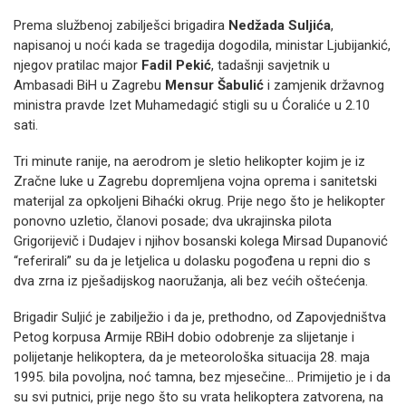
Prema službenoj zabilješci brigadira
Nedžada Suljića
,
napisanoj u noći kada se tragedija dogodila, ministar Ljubijankić,
njegov pratilac major
Fadil Pekić
, tadašnji savjetnik u
Ambasadi BiH u Zagrebu
Mensur Šabulić
i zamjenik državnog
ministra pravde Izet Muhamedagić stigli su u Ćoraliće u 2.10
sati.
Tri minute ranije, na aerodrom je sletio helikopter kojim je iz
Zračne luke u Zagrebu dopremljena vojna oprema i sanitetski
materijal za opkoljeni Bihaćki okrug. Prije nego što je helikopter
ponovno uzletio, članovi posade; dva ukrajinska pilota
Grigorijevič i Dudajev i njihov bosanski kolega Mirsad Dupanović
“referirali” su da je letjelica u dolasku pogođena u repni dio s
dva zrna iz pješadijskog naoružanja, ali bez većih oštećenja.
Brigadir Suljić je zabilježio i da je, prethodno, od Zapovjedništva
Petog korpusa Armije RBiH dobio odobrenje za slijetanje i
polijetanje helikoptera, da je meteorološka situacija 28. maja
1995. bila povoljna, noć tamna, bez mjesečine... Primijetio je i da
su svi putnici, prije nego što su vrata helikoptera zatvorena, na