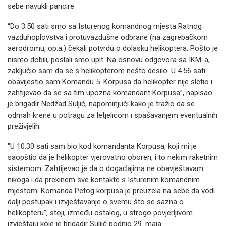
sebe navukli pancire.
“Do 3.50 sati smo sa Isturenog komandnog mjesta Ratnog
vazduhoplovstva i protuvazdušne odbrane (na zagrebačkom
aerodromu, op.a.) čekali potvrdu o dolasku helikoptera. Pošto je
nismo dobili, poslali smo upit. Na osnovu odgovora sa IKM-a,
zaključio sam da se s helikopterom nešto desilo. U 4.56 sati
obavijestio sam Komandu 5. Korpusa da helikopter nije sletio i
zahtijevao da se sa tim upozna komandant Korpusa”, napisao
je brigadir Nedžad Suljić, napominjući kako je tražio da se
odmah krene u potragu za letjelicom i spašavanjem eventualnih
preživjelih.
"U 10.30 sati sam bio kod komandanta Korpusa, koji mi je
saopštio da je helikopter vjerovatno oboren, i to nekim raketnim
sistemom. Zahtijevao je da o događajima ne obavještavam
nikoga i da prekinem sve kontakte s Isturenim komandnim
mjestom. Komanda Petog korpusa je preuzela na sebe da vodi
dalji postupak i izvještavanje o svemu što se sazna o
helikopteru”, stoji, između ostalog, u strogo povjerljivom
izvještaju koje je brigadir Suljić podnio 29. maja.