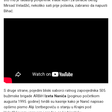
što mu je tadašnji povjerenik Vlade RBiH za Bihaćki okrug
Mirsad Veladžić, nekoliko sati prije polaska, zabranio da napusti
Bihać.
S druge strane, pojedini bliski saborci ratnog zapovjednika 505.
bužimske brigade ARBiH
Izeta Nanića
(poginuo početkom
augusta 1995. godine) tvrdili su kasnije kako je Nanić napisao
opširno pismo Aliji Izetbegoviću o stanju u Krajini pod