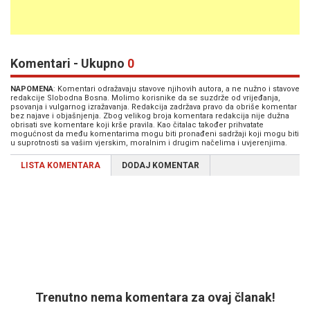
Komentari - Ukupno
0
NAPOMENA
: Komentari odražavaju stavove njihovih autora, a ne nužno i stavove
redakcije Slobodna Bosna. Molimo korisnike da se suzdrže od vrijeđanja,
psovanja i vulgarnog izražavanja. Redakcija zadržava pravo da obriše komentar
bez najave i objašnjenja. Zbog velikog broja komentara redakcija nije dužna
obrisati sve komentare koji krše pravila. Kao čitalac također prihvatate
mogućnost da među komentarima mogu biti pronađeni sadržaji koji mogu biti
u suprotnosti sa vašim vjerskim, moralnim i drugim načelima i uvjerenjima.
LISTA KOMENTARA
DODAJ KOMENTAR
Trenutno nema komentara za ovaj članak!