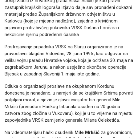
Josip Sladić iz hrvatskog grada Siska. Sladić je kao pravni
zastupnik krajiških logoraša izjavio da je sav pronađeni dokazni
materijal predao Županijskom državnom odvjetništvu u
Karlovcu (koje je mjesno nadležno), zajedno s krivičnom
prijavom protiv bivšeg pukovnika VRSK Dušana Lončara i
nekolicine njemu podređenih časnika.
Postrojavanje pripadnika VRSK na Slunju organizirano je na
pravoslavni blagdan Vidovdan, 28. juna 1995., kao odgovor na
veliku vojnu paradu Hrvatske vojske, koja je održana 30. maja na
zagrebačkom Jarunu, a nakon uspješno okončane operacije
Bljesak u zapadnoj Slavoniji 1. maja iste godine.
Odluka o organizaciji proslave na okupiranom Kordunu
donesena je nenadano, u namjeri da se krajiškim Srbima povrati
poljuljani moral, a njezin je glavni inicijator bio general Mile
Mrkšić (presudom Haškog tribunala osuđen na 20 godina
zatvora zbog zločina u Vukovaru), koji je u to vrijeme na mjestu
zapovjednika VRSK zamijenio generala Milana Čeleketića.
Na videomaterijalu haški osuđenik
Mile Mrkšić
za govornicom,