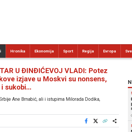
i
Hronika
Ekonomija
Sport
Regija
Evropa
Sve
TAR U ĐINĐIĆEVOJ VLADI: Potez
ikove izjave u Moskvi su nonsens,
N
 sukobi...
Srbije Ane Brnabić, ali i istupima Milorada Dodika,
Facebook
X
Kopiraj link
Više