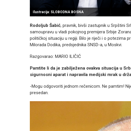
Ilustracija: SLOBODNA BOSNA
Rodoljub Šabić
, pravnik, bivši zastupnik u Srpštini S
samoupravu u vladi pokojnog premijera Srbije Zorana
političkoj situaciju u regiji. Bilo je riječi i o potezim
Milorada Dodika, predsjednika SNSD-a, u Moskvi.
Razgovarao: MARIO ILIČIĆ
Pamtite li da je zabilježena ovakva situacija u Srbi
sigurnosni aparat i napravila medijski mrak u drž
-Mogu odgovoriti jednom rečenicom. Ne pamtim! Nije 
presedan.