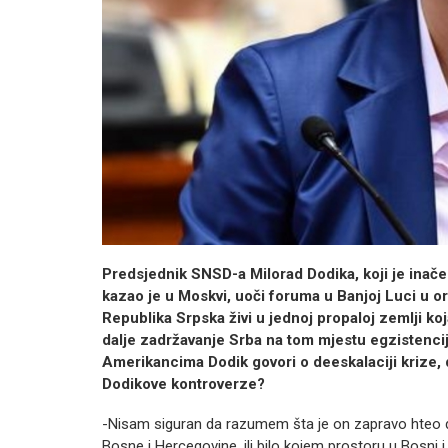
Predsjednik SNSD-a Milorad Dodika, koji je inač
kazao je u Moskvi, uoči foruma u Banjoj Luci u org
Republika Srpska živi u jednoj propaloj zemlji ko
dalje zadržavanje Srba na tom mjestu egzistencij
Amerikancima Dodik govori o deeskalaciji krize, 
Dodikove kontroverze?
-Nisam siguran da razumem šta je on zapravo hteo d
Bosne i Hercegovine, ili bilo kojem prostoru u Bosni 