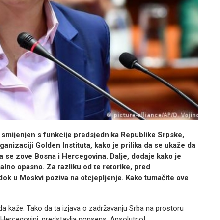
e smijenjen s funkcije predsjednika Republike Srpske,
anizaciji Golden Instituta, kako je prilika da se ukaže da
ja se zove Bosna i Hercegovina. Dalje, dodaje kako je
alno opasno. Za razliku od te retorike, pred
dok u Moskvi poziva na otcjepljenje.
Kako tumačite ove
a kaže. Tako da ta izjava o zadržavanju Srba na prostoru
i Hercegovini, predstavlja nonsens. Apsolutno!