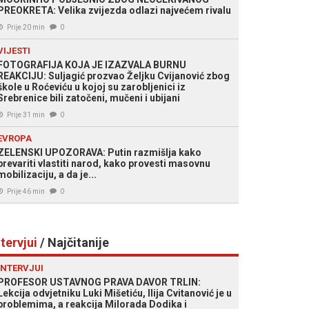
PREOKRETA: Velika zvijezda odlazi najvećem rivalu
Prije 20 min
0
VIJESTI
FOTOGRAFIJA KOJA JE IZAZVALA BURNU
REAKCIJU: Suljagić prozvao Željku Cvijanović zbog
škole u Roćeviću u kojoj su zarobljenici iz
Srebrenice bili zatočeni, mučeni i ubijani
Prije 31 min
0
EVROPA
ZELENSKI UPOZORAVA: Putin razmišlja kako
prevariti vlastiti narod, kako provesti masovnu
mobilizaciju, a da je...
Prije 46 min
0
ntervjui
/ Najčitanije
INTERVJUI
PROFESOR USTAVNOG PRAVA DAVOR TRLIN:
Lekcija odvjetniku Luki Mišetiću, Ilija Cvitanović je u
problemima, a reakcija Milorada Dodika i