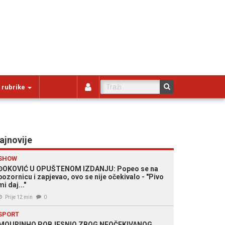
 rubrike
ajnovije
SHOW
ĐOKOVIĆ U OPUŠTENOM IZDANJU: Popeo se na
pozornicu i zapjevao, ovo se nije očekivalo - "Pivo
mi daj..."
Prije 12 min
0
SPORT
MOURINHO POBJESNIO ZBOG NEOČEKIVANOG