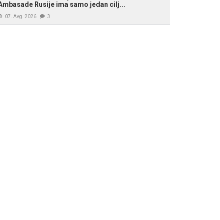
Ambasade Rusije ima samo jedan cilj...
07. Avg. 2026
3
acija