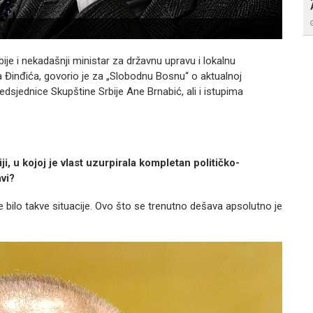
Ilustr
rbije i nekadašnji ministar za državnu upravu i lokalnu
 Đinđića, govorio je za „Slobodnu Bosnu“ o aktualnoj
a predsjednice Skupštine Srbije Ane Brnabić, ali i istupima
ji, u kojoj je vlast uzurpirala kompletan političko-
avi?
bilo takve situacije. Ovo što se trenutno dešava apsolutno je