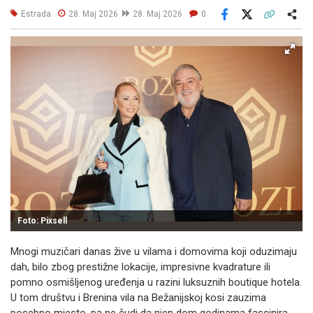
Estrada
28. Maj 2026
28. Maj 2026
0
Facebook
X
Kopiraj link
Više
Foto: Pixsell
Mnogi muzičari danas žive u vilama i domovima koji oduzimaju
dah, bilo zbog prestižne lokacije, impresivne kvadrature ili
pomno osmišljenog uređenja u razini luksuznih boutique hotela.
U tom društvu i Brenina vila na Bežanijskoj kosi zauzima