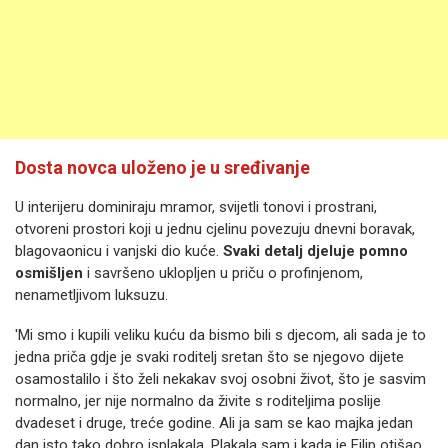
Dosta novca uloženo je u sređivanje
U interijeru dominiraju mramor, svijetli tonovi i prostrani,
otvoreni prostori koji u jednu cjelinu povezuju dnevni boravak,
blagovaonicu i vanjski dio kuće.
Svaki detalj djeluje pomno
osmišljen
i savršeno uklopljen u priču o profinjenom,
nenametljivom luksuzu.
'Mi smo i kupili veliku kuću da bismo bili s djecom, ali sada je to
jedna priča gdje je svaki roditelj sretan što se njegovo dijete
osamostalilo i što želi nekakav svoj osobni život, što je sasvim
normalno, jer nije normalno da živite s roditeljima poslije
dvadeset i druge, treće godine. Ali ja sam se kao majka jedan
dan isto tako dobro isplakala. Plakala sam i kada je Filip otišao