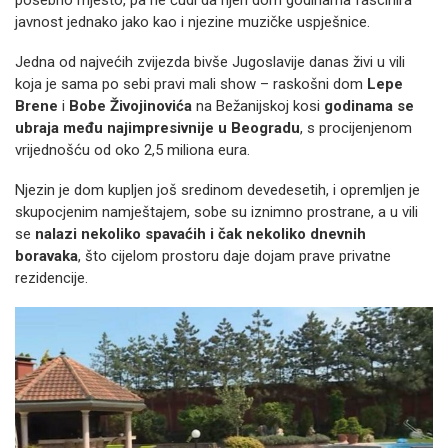
posebno mjesto, pa ne čudi da njen dom godinama fascinira
javnost jednako jako kao i njezine muzičke uspješnice.
Jedna od najvećih zvijezda bivše Jugoslavije danas živi u vili
koja je sama po sebi pravi mali show – raskošni dom
Lepe
Brene
i
Bobe Živojinovića
na Bežanijskoj kosi
godinama se
ubraja među najimpresivnije u Beogradu
, s procijenjenom
vrijednošću od oko 2,5 miliona eura.
Njezin je dom kupljen još sredinom devedesetih, i opremljen je
skupocjenim namještajem, sobe su iznimno prostrane, a u vili
se
nalazi nekoliko spavaćih i čak nekoliko dnevnih
boravaka
, što cijelom prostoru daje dojam prave privatne
rezidencije.