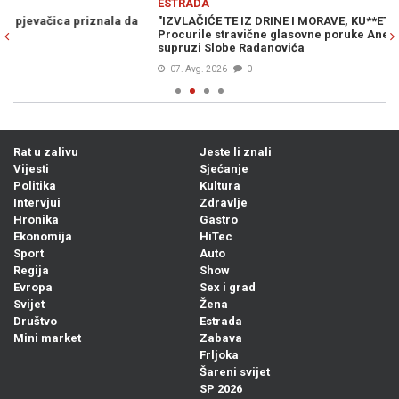
ESTRADA
E
"IZVLAČIĆE TE IZ DRINE I MORAVE, KU**ETINO RASPALA!":
DR
Procurile stravične glasovne poruke Ane Nikolić u kojima prijeti
sa
supruzi Slobe Radanovića
07. Avg. 2026
0
Rat u zalivu
Jeste li znali
Vijesti
Sjećanje
Politika
Kultura
Intervjui
Zdravlje
Hronika
Gastro
Ekonomija
HiTec
Sport
Auto
Regija
Show
Evropa
Sex i grad
Svijet
Žena
Društvo
Estrada
Mini market
Zabava
Frljoka
Šareni svijet
SP 2026