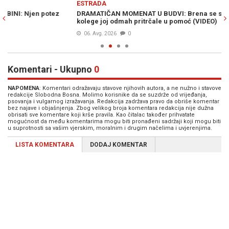
ESTRADA
E
DRAMATIČAN MOMENAT U BUDVI: Brena se spotakla i pala,
LE
kolege joj odmah pritrčale u pomoć (VIDEO)
kr
06. Avg. 2026
0
Komentari - Ukupno
0
NAPOMENA
: Komentari odražavaju stavove njihovih autora, a ne nužno i stavove
redakcije Slobodna Bosna. Molimo korisnike da se suzdrže od vrijeđanja,
psovanja i vulgarnog izražavanja. Redakcija zadržava pravo da obriše komentar
bez najave i objašnjenja. Zbog velikog broja komentara redakcija nije dužna
obrisati sve komentare koji krše pravila. Kao čitalac također prihvatate
mogućnost da među komentarima mogu biti pronađeni sadržaji koji mogu biti
u suprotnosti sa vašim vjerskim, moralnim i drugim načelima i uvjerenjima.
LISTA KOMENTARA
DODAJ KOMENTAR