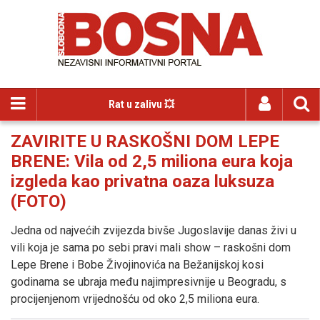
Rat u zalivu 💥
ZAVIRITE U RASKOŠNI DOM LEPE
BRENE: Vila od 2,5 miliona eura koja
izgleda kao privatna oaza luksuza
(FOTO)
Jedna od najvećih zvijezda bivše Jugoslavije danas živi u
vili koja je sama po sebi pravi mali show – raskošni dom
Lepe Brene i Bobe Živojinovića na Bežanijskoj kosi
godinama se ubraja među najimpresivnije u Beogradu, s
procijenjenom vrijednošću od oko 2,5 miliona eura.