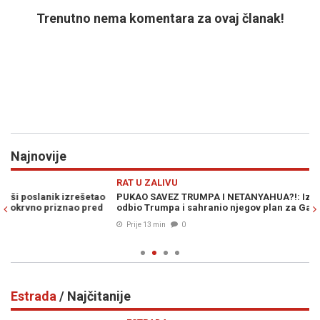
Trenutno nema komentara za ovaj članak!
Najnovije
Previous
N
RAT U ZALIVU
K
PUKAO SAVEZ TRUMPA I NETANYAHUA?!: Izraelski premijer javno
FI
odbio Trumpa i sahranio njegov plan za Gazu!
za
Prije 13 min
0
Estrada
/ Najčitanije
Previous
N