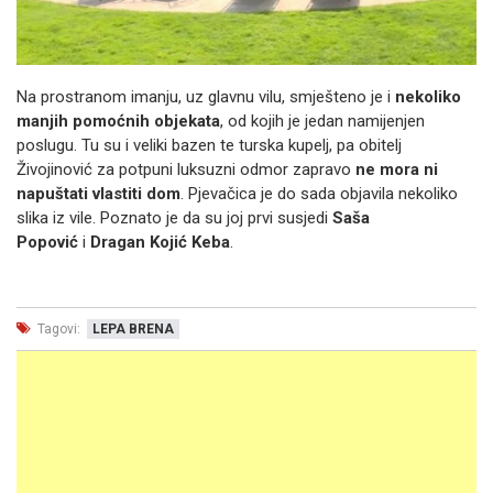
Na prostranom imanju, uz glavnu vilu, smješteno je i
nekoliko
manjih pomoćnih objekata
, od kojih je jedan namijenjen
poslugu. Tu su i veliki bazen te turska kupelj, pa obitelj
Živojinović za potpuni luksuzni odmor zapravo
ne mora ni
napuštati vlastiti dom
. Pjevačica je do sada objavila nekoliko
slika iz vile. Poznato je da su joj prvi susjedi
Saša
Popović
i
Dragan Kojić Keba
.
Tagovi:
LEPA BRENA