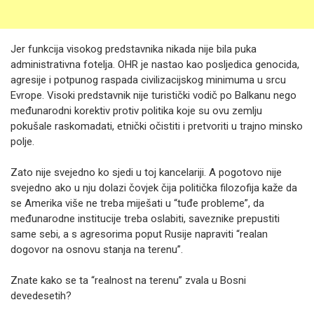
Jer funkcija visokog predstavnika nikada nije bila puka
administrativna fotelja. OHR je nastao kao posljedica genocida,
agresije i potpunog raspada civilizacijskog minimuma u srcu
Evrope. Visoki predstavnik nije turistički vodič po Balkanu nego
međunarodni korektiv protiv politika koje su ovu zemlju
pokušale raskomadati, etnički očistiti i pretvoriti u trajno minsko
polje.
Zato nije svejedno ko sjedi u toj kancelariji. A pogotovo nije
svejedno ako u nju dolazi čovjek čija politička filozofija kaže da
se Amerika više ne treba miješati u “tuđe probleme”, da
međunarodne institucije treba oslabiti, saveznike prepustiti
same sebi, a s agresorima poput Rusije napraviti “realan
dogovor na osnovu stanja na terenu”.
Znate kako se ta “realnost na terenu” zvala u Bosni
devedesetih?