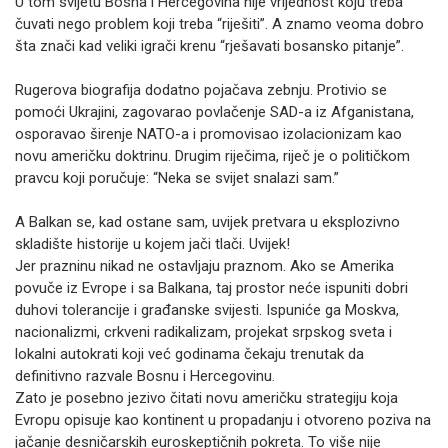
U tom svijetu Bosna i Hercegovina nije vrijednost koju treba
čuvati nego problem koji treba “riješiti”. A znamo veoma dobro
šta znači kad veliki igrači krenu “rješavati bosansko pitanje”.
Rugerova biografija dodatno pojačava zebnju. Protivio se
pomoći Ukrajini, zagovarao povlačenje SAD-a iz Afganistana,
osporavao širenje NATO-a i promovisao izolacionizam kao
novu američku doktrinu. Drugim riječima, riječ je o političkom
pravcu koji poručuje: “Neka se svijet snalazi sam.”
A Balkan se, kad ostane sam, uvijek pretvara u eksplozivno
skladište historije u kojem jači tlači. Uvijek!
Jer prazninu nikad ne ostavljaju praznom. Ako se Amerika
povuče iz Evrope i sa Balkana, taj prostor neće ispuniti dobri
duhovi tolerancije i građanske svijesti. Ispuniće ga Moskva,
nacionalizmi, crkveni radikalizam, projekat srpskog sveta i
lokalni autokrati koji već godinama čekaju trenutak da
definitivno razvale Bosnu i Hercegovinu.
Zato je posebno jezivo čitati novu američku strategiju koja
Evropu opisuje kao kontinent u propadanju i otvoreno poziva na
jačanje desničarskih euroskeptičnih pokreta. To više nije