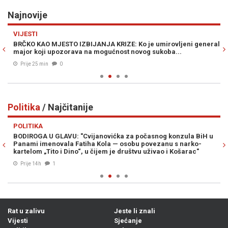
Najnovije
Previous
N
VIJESTI
Z
BRČKO KAO MJESTO IZBIJANJA KRIZE: Ko je umirovljeni general-
ST
major koji upozorava na mogućnost novog sukoba...
uk
Prije 25 min
0
Politika
/ Najčitanije
Previous
N
POLITIKA
PO
BODIROGA U GLAVU: "Cvijanovićka za počasnog konzula BiH u
DR
Panami imenovala Fatiha Kola — osobu povezanu s narko-
Do
kartelom „Tito i Dino“, u čijem je društvu uživao i Košarac"
Prije 14h
1
Rat u zalivu
Jeste li znali
Vijesti
Sjećanje