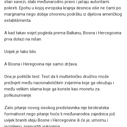
stari savezi, slabi međunarodno pravo i jačaju autoritarni
pokreti. Epohu u kojoj evropska krajnja desnica više ne čami po
marginama nego dobija otvorenu podršku iz dijelova američkog
establišmenta.
A kad takav svijet pogleda prema Balkanu, Bosna i Hercegovina
prva dolazi na nišan.
Uvijek je tako bilo.
A Bosna i Heregovina nije samo država.
Ona je politički test. Test da li multietničko društvo može
preživjeti među nacionalističkim zvijerima koje ga okružuju i
među velikim silama koje ga koriste kao monetu za
potkusurivanje.
Zato pitanje novog visokog predstavnika nije birokratska
formalnost nego pitanje hoće li međunarodna zajednica još
uvijek braniti ideju Bosne i Hercegovine ili će je, umornu i
iscrpljenu, prepustiti vukovima.