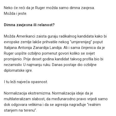
Neko će reći da je Ruger možda samo dimna zavjesa.
Možda i jeste.
Dimna zavjesna ili relanost?
Možda Amerikanci zaista guraju radikalnog kandidata kako bi
evropske zemlje lakše prihvatile nekog “umjerenijeg” poput
Italijana Antonija Zanardija Landija. Ali i sama činjenica da je
Ruger uopšte ozbiljno pomenut govori koliko se svijet
promijenio. Prije deset godina kandidat takvog profila bio bi
nezamisliv. U najmanju ruku. Danas postaje dio ozbiljne
diplomatske igre.
I tu leži najveća opasnost.
Normalizacija ekstremizma. Normalizacija ideje da je
multilateralizam slabost, da međunarodno pravo vrijedi samo
dok odgovara velikima i da se agresija nagrađuje “realnim
stanjem na terenu”.