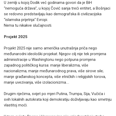
U zemlji u kojoj Dodik već godinama govori da je BiH
“nemoguća država”, u kojoj Čović sanja treći entitet, a Bošnjaci
se redovno predstavljaju kao demografska ili civilizacijska
“islamska prijetnja“ Evropi.
Nema tu nikakve slučajnosti.
Projekt 2025
Projekt 2025 nije samo američka unutrašnja priča nego
međunarodni ideološki projekat. Njegov cilj nije tek promjena
administracije u Washingtonu nego potpuna promjena
zapadnog političkog kursa: manje liberalizma, više
nacionalizma; manje međunarodnog prava, više sirove sile;
manje građanskog koncepta, više etničkih i religijskih torova,
manje uvezivanja, više izolacionizma....
Drugim riječima, svijet po mjeri Putina, Trumpa, Sija, Vučića i
svih lokalnih autokrata koji demokratiju doživljavaju kao smetnju
vlastitoj moći.