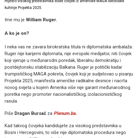
mjesto visokog predstavnika dođe čovjek iz američke MAGA ideološke
kuhinje Projekta 2025.
Ime mu je
William Ruger.
A ko je on?
I neka vas ne zavara birokratska titula ni diplomatska ambalaža.
Ruger nije karijerni diplomata, nije evropski medijator, niti čovjek
koji vjeruje u međunarodni poredak, liberalnu demokratiju i
postdejtonsku stabilizaciju Balkana. Ruger je politički kadar
trumpističkog MAGA pokreta, čovjek koji je sudjelovao u pisanju
Projekta 2025, manifesta američke radikalne desnice i nacrta
novog svijeta u kojem Amerika više nije garant međunarodnog
poretka nego promoter nacionalističkog, izolacionističkog
rasula.
Piše
Dragan Bursać
za
Plenum.ba.
Kad takvog čovjeka kandidujete za visokog predstavnika u
Bosni i Hercegovini, to više nije diplomatska procedura nego