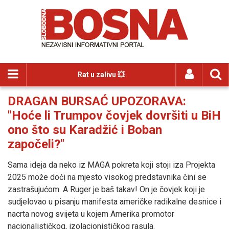
Rat u zalivu 💥
DRAGAN BURSAĆ UPOZORAVA:
"Hoće li Trumpov čovjek dovršiti u BiH
ono što su Karadžić i Boban
započeli?"
Sama ideja da neko iz MAGA pokreta koji stoji iza Projekta
2025 može doći na mjesto visokog predstavnika čini se
zastrašujućom. A Ruger je baš takav! On je čovjek koji je
sudjelovao u pisanju manifesta američke radikalne desnice i
nacrta novog svijeta u kojem Amerika promotor
nacionalističkog, izolacionističkog rasula.