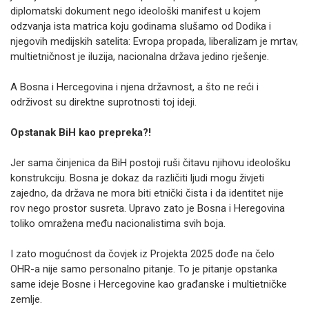
diplomatski dokument nego ideološki manifest u kojem
odzvanja ista matrica koju godinama slušamo od Dodika i
njegovih medijskih satelita: Evropa propada, liberalizam je mrtav,
multietničnost je iluzija, nacionalna država jedino rješenje.
A Bosna i Hercegovina i njena državnost, a što ne reći i
održivost su direktne suprotnosti toj ideji.
Opstanak BiH kao prepreka?!
Jer sama činjenica da BiH postoji ruši čitavu njihovu ideološku
konstrukciju. Bosna je dokaz da različiti ljudi mogu živjeti
zajedno, da država ne mora biti etnički čista i da identitet nije
rov nego prostor susreta. Upravo zato je Bosna i Heregovina
toliko omražena među nacionalistima svih boja.
I zato mogućnost da čovjek iz Projekta 2025 dođe na čelo
OHR-a nije samo personalno pitanje. To je pitanje opstanka
same ideje Bosne i Hercegovine kao građanske i multietničke
zemlje.