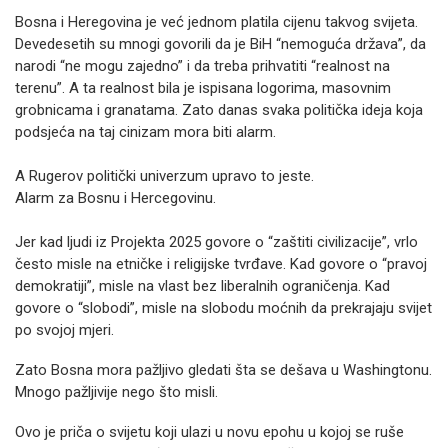
Bosna i Heregovina je već jednom platila cijenu takvog svijeta.
Devedesetih su mnogi govorili da je BiH “nemoguća država”, da
narodi “ne mogu zajedno” i da treba prihvatiti “realnost na
terenu”. A ta realnost bila je ispisana logorima, masovnim
grobnicama i granatama. Zato danas svaka politička ideja koja
podsjeća na taj cinizam mora biti alarm.
A Rugerov politički univerzum upravo to jeste.
Alarm za Bosnu i Hercegovinu.
Jer kad ljudi iz Projekta 2025 govore o “zaštiti civilizacije”, vrlo
često misle na etničke i religijske tvrđave. Kad govore o “pravoj
demokratiji”, misle na vlast bez liberalnih ograničenja. Kad
govore o “slobodi”, misle na slobodu moćnih da prekrajaju svijet
po svojoj mjeri.
Zato Bosna mora pažljivo gledati šta se dešava u Washingtonu.
Mnogo pažljivije nego što misli.
Ovo je priča o svijetu koji ulazi u novu epohu u kojoj se ruše