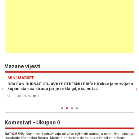
Vezane vijesti
Previous
N
MINI MARKET
IN
a
DRAGAN BURSAĆ OBJAVIO POTRESNU PRIČU: Kakav je to svijet u
DR
kojem starica strada jer je rekla gdje su mrtvi...
rj
br
19. Jul. 2026
1
Komentari - Ukupno
0
NAPOMENA
: Komentari odražavaju stavove njihovih autora, a ne nužno i stavove
redakcije Slobodna Bosna. Molimo korisnike da se suzdrže od vrijeđanja,