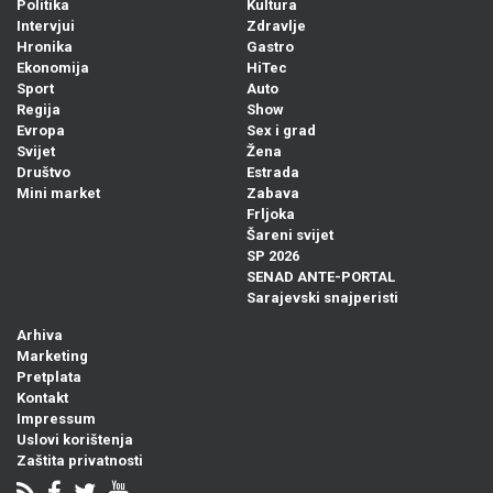
Politika
Kultura
Intervjui
Zdravlje
Hronika
Gastro
Ekonomija
HiTec
Sport
Auto
Regija
Show
Evropa
Sex i grad
Svijet
Žena
Društvo
Estrada
Mini market
Zabava
Frljoka
Šareni svijet
SP 2026
SENAD ANTE-PORTAL
Sarajevski snajperisti
Arhiva
Marketing
Pretplata
Kontakt
Impressum
Uslovi korištenja
Zaštita privatnosti