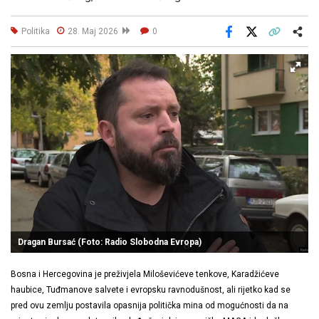
Politika
28. Maj 2026
0
Facebook
X
Kopiraj link
Više
Dragan Bursać (Foto: Radio Slobodna Evropa)
Bosna i Hercegovina je preživjela Miloševićeve tenkove, Karadžićeve
haubice, Tuđmanove salvete i evropsku ravnodušnost, ali rijetko kad se
pred ovu zemlju postavila opasnija politička mina od mogućnosti da na