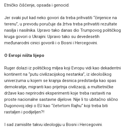
Etničko čišćenje, opsada i genocid.
Jer svaki put kad neko govori da treba prihvatiti “činjenice na
terenu”, u prevodu poručuje da žrtva treba prihvatiti rezultate
nasilja i nasilnika. Upravo tako danas dio Trumpovog političkog
kruga govori o Ukrajini. Upravo tako su devedesetih
međunarodni cinici govorili i o Bosni i Hercegovini.
O Evropi ništa lijepo
Ruger dolazi iz političkog miljea koji Evropu vidi kao dekadentni
kontinent na “putu civilizacijskog nestanka”, iz ideološkog
univerzuma u kojem se krajnja desnica predstavlja kao spas
demokratije, migranti kao prijetnja civilizaciji, a multietničke
države kao neprirodni eksperimenti koje treba rastaviti na
proste nacionalne sastavne dijelove. Nije li to ubitačno slično
Dugonovoj ideji o EU kao “četvrtom Rajhu“ koji treba biti
rastaljen i podijeljen?!
I sad zamislite takvu ideologiju u Bosni i Hercegovini.