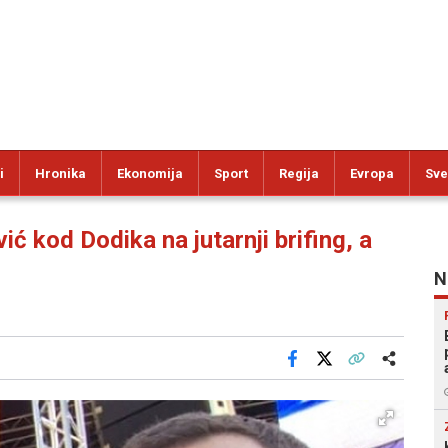
i
Hronika
Ekonomija
Sport
Regija
Evropa
Sve
 kod Dodika na jutarnji brifing, a
N
Facebook
X
Kopiraj link
Više