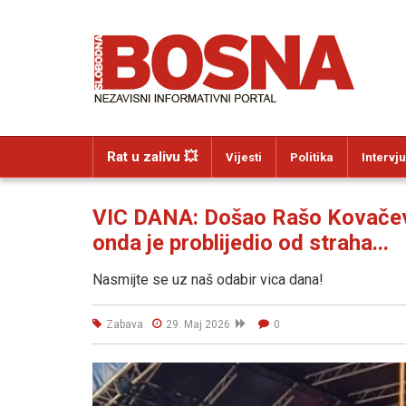
Rat u zalivu 💥
Vijesti
Politika
Intervju
VIC DANA: Došao Rašo Kovačević
onda je problijedio od straha...
Nasmijte se uz naš odabir vica dana!
Zabava
29. Maj 2026
0