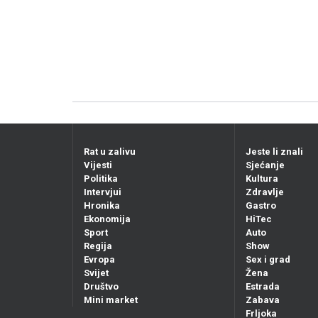
Rat u zalivu
Jeste li znali
Vijesti
Sjećanje
Politika
Kultura
Intervjui
Zdravlje
Hronika
Gastro
Ekonomija
HiTec
Sport
Auto
Regija
Show
Evropa
Sex i grad
Svijet
Žena
Društvo
Estrada
Mini market
Zabava
Frljoka