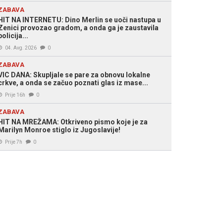
ZABAVA
HIT NA INTERNETU: Dino Merlin se uoči nastupa u
Zenici provozao gradom, a onda ga je zaustavila
policija...
04. Avg. 2026
0
ZABAVA
VIC DANA: Skupljale se pare za obnovu lokalne
crkve, a onda se začuo poznati glas iz mase...
Prije 16h
0
ZABAVA
HIT NA MREŽAMA: Otkriveno pismo koje je za
Marilyn Monroe stiglo iz Jugoslavije!
Prije 7h
0