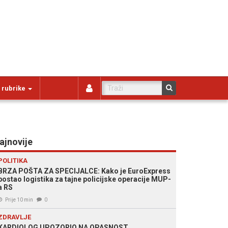
 rubrike
ajnovije
POLITIKA
BRZA POŠTA ZA SPECIJALCE: Kako je EuroExpress
postao logistika za tajne policijske operacije MUP-
a RS
Prije 10 min
0
ZDRAVLJE
KARDIOLOG UPOZORIO NA OPASNOST