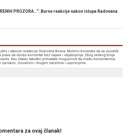
ENIH PROZORA...“: Burne reakcije nakon istupa Radovana
 nužno i stavove redakcije Slobodna Bosna. Molimo korisnike da se suzdrže
va pravo da obriše komentar bez najave i objašnjenja. Zbog velikog broja
 pravila. Kao čitalac također prihvatate mogućnost da među komentarima
im vjerskim, moralnim i drugim načelima i uvjerenjima.
mentara za ovaj članak!