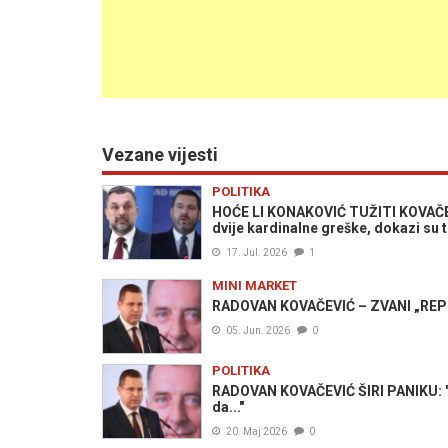
Vezane vijesti
POLITIKA
HOĆE LI KONAKOVIĆ TUŽITI KOVAČEV
dvije kardinalne greške, dokazi su tu
17. Jul. 2026
1
MINI MARKET
RADOVAN KOVAČEVIĆ – ZVANI „REPUBL
05. Jun. 2026
0
POLITIKA
RADOVAN KOVAČEVIĆ ŠIRI PANIKU: "
da..."
20. Maj 2026
0