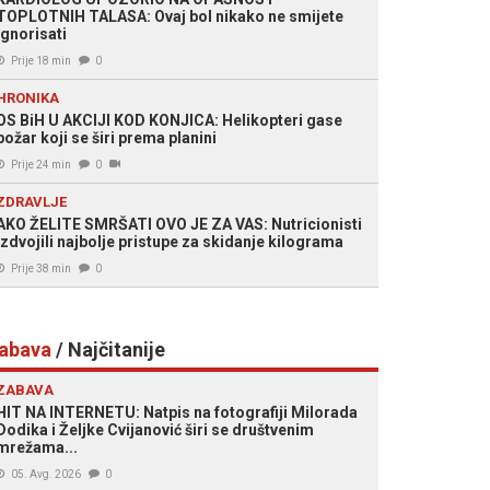
TOPLOTNIH TALASA: Ovaj bol nikako ne smijete
ignorisati
Prije 18 min
0
HRONIKA
OS BiH U AKCIJI KOD KONJICA: Helikopteri gase
požar koji se širi prema planini
Prije 24 min
0
ZDRAVLJE
AKO ŽELITE SMRŠATI OVO JE ZA VAS: Nutricionisti
izdvojili najbolje pristupe za skidanje kilograma
Prije 38 min
0
abava
/ Najčitanije
ZABAVA
HIT NA INTERNETU: Natpis na fotografiji Milorada
Dodika i Željke Cvijanović širi se društvenim
mrežama...
05. Avg. 2026
0