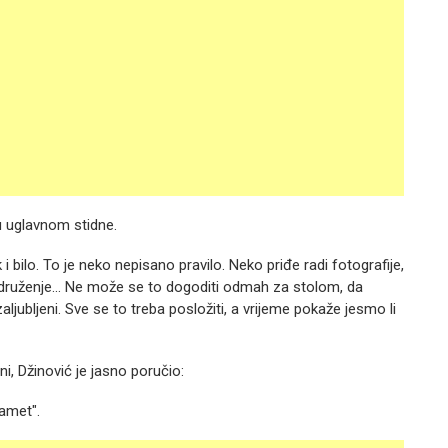
su uglavnom stidne.
 i bilo. To je neko nepisano pravilo. Neko priđe radi fotografije,
o druženje... Ne može se to dogoditi odmah za stolom, da
bljeni. Sve se to treba posložiti, a vrijeme pokaže jesmo li
i, Džinović je jasno poručio:
amet".