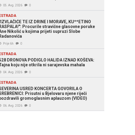
05. Avg. 2026
0
ESTRADA
"IZVLAČIĆE TE IZ DRINE I MORAVE, KU**ETINO
RASPALA!": Procurile stravične glasovne poruke
Ane Nikolić u kojima prijeti supruzi Slobe
Radanovića
Prije 6h
0
ESTRADA
528 DRONOVA PODIGLO HALIDA IZNAD KOŠEVA:
Tajna koju nije otkrila ni sarajevska mahala
04. Avg. 2026
0
ESTRADA
SEVERINA USRED KONCERTA GOVORILA O
SREBRENICI: Prisutni u Bjelovaru njene riječi
pozdravili gromoglasnim aplauzom (VIDEO)
06. Avg. 2026
0