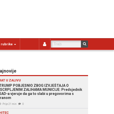
 rubrike
ajnovije
RAT U ZALIVU
TRUMP POBJESNIO ZBOG IZVJEŠTAJA O
ISCRPLJENIM ZALIHAMA MUNICIJE: Predsjednik
SAD-a vjeruje da ga to slabi u pregovorima s
Iranom
Prije 21 min
0
HITEC