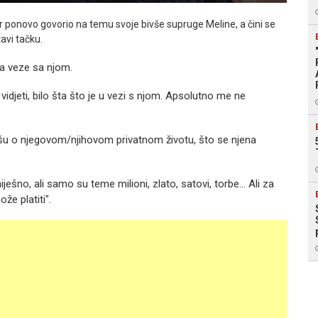
.hr ponovo govorio na temu svoje bivše supruge Meline, a čini se
tavi tačku.
ma veze sa njom.
i vidjeti, bilo šta što je u vezi s njom. Apsolutno me ne
 pišu o njegovom/njihovom privatnom životu, što se njena
ešno, ali samo su teme milioni, zlato, satovi, torbe... Ali za
že platiti".