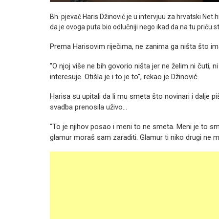
Bh. pjevač Haris Džinović je u intervjuu za hrvatski Net
da je ovoga puta bio odlučniji nego ikad da na tu priču s
Prema Harisovim riječima, ne zanima ga ništa što i
"O njoj više ne bih govorio ništa jer ne želim ni čuti, n
interesuje. Otišla je i to je to", rekao je Džinović.
Harisa su upitali da li mu smeta što novinari i dalje
svadba prenosila uživo...
"To je njihov posao i meni to ne smeta. Meni je to smij
glamur moraš sam zaraditi. Glamur ti niko drugi ne mo