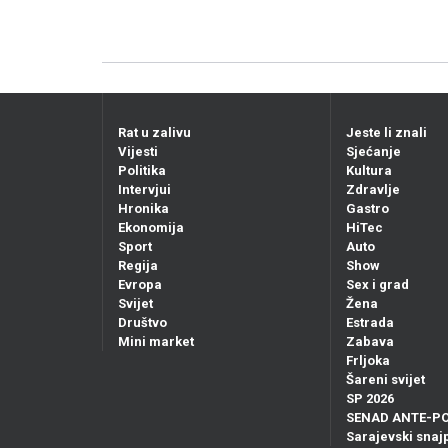
Rat u zalivu
Jeste li znali
Vijesti
Sjećanje
Politika
Kultura
Intervjui
Zdravlje
Hronika
Gastro
Ekonomija
HiTec
Sport
Auto
Regija
Show
Evropa
Sex i grad
Svijet
Žena
Društvo
Estrada
Mini market
Zabava
Frljoka
Šareni svijet
SP 2026
SENAD ANTE-P
Sarajevski snajp