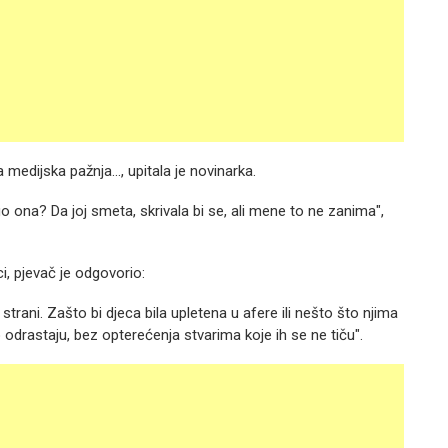
 medijska pažnja..., upitala je novinarka.
ego ona? Da joj smeta, skrivala bi se, ali mene to ne zanima",
i, pjevač je odgovorio:
trani. Zašto bi djeca bila upletena u afere ili nešto što njima
 odrastaju, bez opterećenja stvarima koje ih se ne tiču".