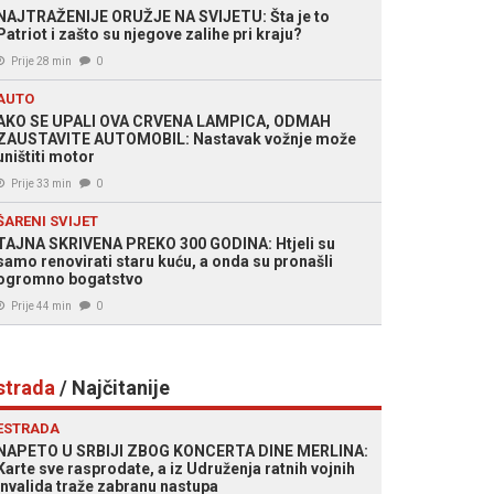
NAJTRAŽENIJE ORUŽJE NA SVIJETU: Šta je to
Patriot i zašto su njegove zalihe pri kraju?
Prije 28 min
0
AUTO
AKO SE UPALI OVA CRVENA LAMPICA, ODMAH
ZAUSTAVITE AUTOMOBIL: Nastavak vožnje može
uništiti motor
Prije 33 min
0
ŠARENI SVIJET
TAJNA SKRIVENA PREKO 300 GODINA: Htjeli su
samo renovirati staru kuću, a onda su pronašli
ogromno bogatstvo
Prije 44 min
0
strada
/ Najčitanije
ESTRADA
NAPETO U SRBIJI ZBOG KONCERTA DINE MERLINA:
Karte sve rasprodate, a iz Udruženja ratnih vojnih
invalida traže zabranu nastupa