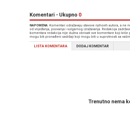
Komentari - Ukupno
0
NAPOMENA
: Komentari odražavaju stavove njihovih autora, a ne
od vrijeđanja, psovanja i vulgarnog izražavanja. Redakcija zadrža
komentara redakcija nije dužna obrisati sve komentare koji krše
mogu biti pronađeni sadržaji koji mogu biti u suprotnosti sa vaš
LISTA KOMENTARA
DODAJ KOMENTAR
Trenutno nema ko