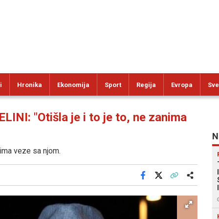
i
Hronika
Ekonomija
Sport
Regija
Evropa
Sve
: "Otišla je i to je to, ne zanima
N
 ima veze sa njom.
Facebook
X
Kopiraj link
Više