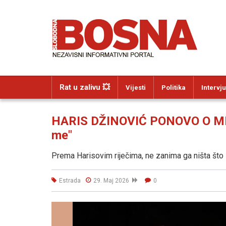
Rat u zalivu 💥
Vijesti
Politika
Intervju
HARIS DŽINOVIĆ PONOVO O MELINI
me"
Prema Harisovim riječima, ne zanima ga ništa što
Estrada
29. Maj 2026
0