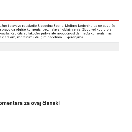
 nužno i stavove redakcije Slobodna Bosna. Molimo korisnike da se suzdrže
va pravo da obriše komentar bez najave i objašnjenja. Zbog velikog broja
 pravila. Kao čitalac također prihvatate mogućnost da među komentarima
im vjerskim, moralnim i drugim načelima i uvjerenjima.
mentara za ovaj članak!