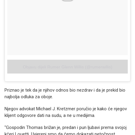
Objavu dijeli Rumer Glenn Willis (@rumerwillis)
Priznao je tek da je njihov odnos bio nezdrav i da je prekid bio
najbolja odluka za oboje.
Njegov advokat Michael J. Kretzmer poručio je kako će njegov
klijent odgovore dati na sudu, a ne u medijima.
"Gospodin Thomas brižan je, predan i pun ljubavi prema svojoj
kćeri Louetti. Uvjereni smo da ćemo dokazati netočnost