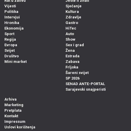
Rat u zalivu
Jeste li znali
Vijesti
Sjećanje
Politika
Kultura
Intervjui
Zdravlje
Hronika
Gastro
Ekonomija
HiTec
Sport
Auto
Regija
Show
Evropa
Sex i grad
Svijet
Žena
Društvo
Estrada
Mini market
Zabava
Frljoka
Šareni svijet
SP 2026
SENAD ANTE-PORTAL
Sarajevski snajperisti
Arhiva
Marketing
Pretplata
Kontakt
Impressum
Uslovi korištenja