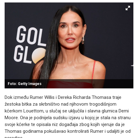
Foto: Getty Images
Dok između Rumer Willis i Dereka Richarda Thomasa traje
žestoka bitka za skrbništvo nad njihovom trogodišnjom
kćerkom Louettom, u slučaj se uključila i slavna glumica Demi
Moore. Ona je podnijela sudsku izjavu u kojoj je stala na stranu
svoje kćerke te opisala niz događaja zbog kojih vjeruje da je
Thomas godinama pokušavao kontrolirati Rumer i udaljiti je od