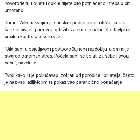
novorođenu Louettu dok je dijete bilo pothlađeno i trebalo biti
umotano.
Rumer Willis u svojim je sudskim podnescima otišla i korak
dalje te bivšeg partnera optužila za emocionalno zlostavljanje i
prisilnu kontrolu tokom veze.
"Bila sam u osjetljivom postporođajnom razdoblju, a on mi je
stvarao ogroman stres. Počela sam se bojati za sebe i svoju
bebu", navela je.
Tvrdi kako ju je pokušavao izolirati od porodice i prijatelja, često
je nazivao lažljivicom te pokazivao paranoično ponašanje.