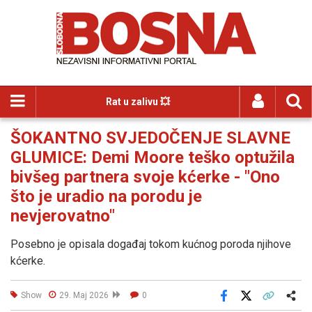
Rat u zalivu 💥
ŠOKANTNO SVJEDOČENJE SLAVNE
GLUMICE: Demi Moore teško optužila
bivšeg partnera svoje kćerke - "Ono
što je uradio na porodu je
nevjerovatno"
Posebno je opisala događaj tokom kućnog poroda njihove
kćerke.
Show
29. Maj 2026
0
Facebook
X
Kopiraj link
Više