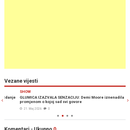
Vezane vijesti
Previous
N
SHOW
Ž
e
GLUMICA IZAZVALA SENZACIJU: Demi Moore iznenadila
"K
promjenom o kojoj sad svi govore
iz
21. Maj 2026
0
Komentari - Ukupno
0