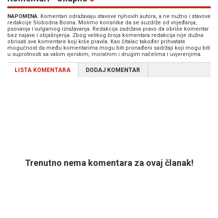
NAPOMENA
: Komentari odražavaju stavove njihovih autora, a ne nužno i stavove
redakcije Slobodna Bosna. Molimo korisnike da se suzdrže od vrijeđanja,
psovanja i vulgarnog izražavanja. Redakcija zadržava pravo da obriše komentar
bez najave i objašnjenja. Zbog velikog broja komentara redakcija nije dužna
obrisati sve komentare koji krše pravila. Kao čitalac također prihvatate
mogućnost da među komentarima mogu biti pronađeni sadržaji koji mogu biti
u suprotnosti sa vašim vjerskim, moralnim i drugim načelima i uvjerenjima.
LISTA KOMENTARA
DODAJ KOMENTAR
Trenutno nema komentara za ovaj članak!