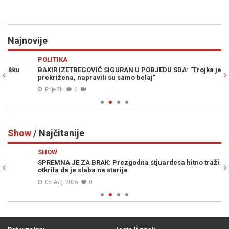
Najnovije
Previous
N
POLITIKA
H
BAKIR IZETBEGOVIĆ SIGURAN U POBJEDU SDA: "Trojka je
PO
prekrižena, napravili su samo belaj"
kn
Prije 2h
0
Show
/ Najčitanije
Previous
N
SHOW
S
SPREMNA JE ZA BRAK: Prezgodna stjuardesa hitno traži muža,
DI
otkrila da je slaba na starije
gr
06. Avg. 2026
0