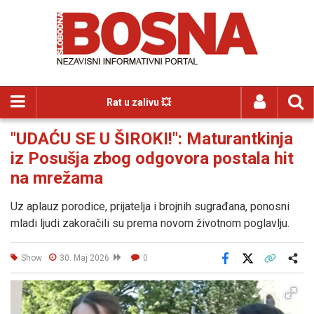
Rat u zalivu 💥
"UDAĆU SE U ŠIROKI!": Maturantkinja
iz Posušja zbog odgovora postala hit
na mrežama
Uz aplauz porodice, prijatelja i brojnih sugrađana, ponosni
mladi ljudi zakoračili su prema novom životnom poglavlju.
Show
30. Maj 2026
0
Facebook
X
Kopiraj link
Više