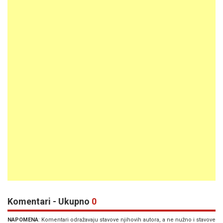
Komentari - Ukupno
0
NAPOMENA
: Komentari odražavaju stavove njihovih autora, a ne nužno i stavove