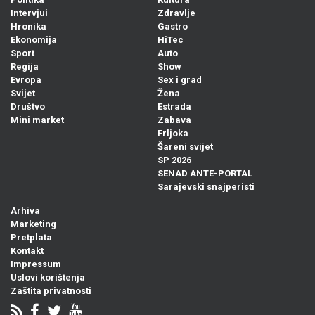
Intervjui
Zdravlje
Hronika
Gastro
Ekonomija
HiTec
Sport
Auto
Regija
Show
Evropa
Sex i grad
Svijet
Žena
Društvo
Estrada
Mini market
Zabava
Frljoka
Šareni svijet
SP 2026
SENAD ANTE-PORTAL
Sarajevski snajperisti
Arhiva
Marketing
Pretplata
Kontakt
Impressum
Uslovi korištenja
Zaštita privatnosti