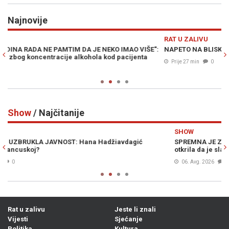
Najnovije
Previous
N
RAT U ZALIVU
E":
NAPETO NA BLISKOM ISTOKU: UAE prijavio novi napad Irana
Prije 27 min
0
Show
/ Najčitanije
Previous
N
SHOW
SPREMNA JE ZA BRAK: Prezgodna stjuardesa hitno traži muža,
otkrila da je slaba na starije
06. Avg. 2026
0
Rat u zalivu
Jeste li znali
Vijesti
Sjećanje
Politika
Kultura