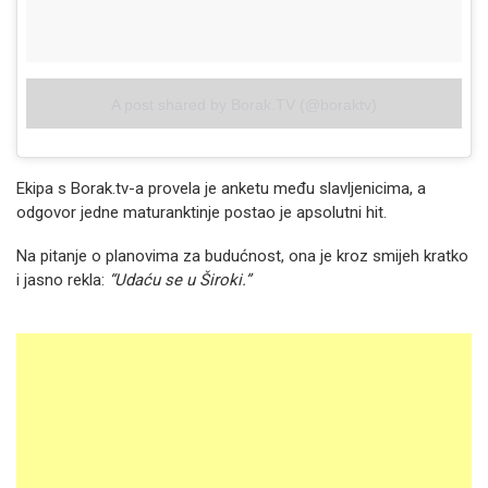
A post shared by Borak.TV (@boraktv)
Ekipa s Borak.tv-a provela je anketu među slavljenicima, a
odgovor jedne maturanktinje postao je apsolutni hit.
Na pitanje o planovima za budućnost, ona je kroz smijeh kratko
i jasno rekla:
“Udaću se u Široki.”