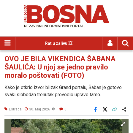
Rat u zalivu 💥
OVO JE BILA VIKENDICA ŠABANA
ŠAULIĆA: U njoj se jedno pravilo
moralo poštovati (FOTO)
Kako je otkrio izvor blizak Grand portalu, Šaban je gotovo
svaki slobodan trenutak provodio upravo tamo.
Estrada
30. Maj 2026
0
Facebook
X
Kopiraj link
Više