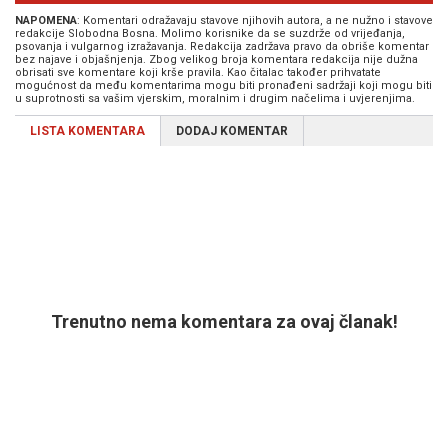
NAPOMENA
: Komentari odražavaju stavove njihovih autora, a ne nužno i stavove
redakcije Slobodna Bosna. Molimo korisnike da se suzdrže od vrijeđanja,
psovanja i vulgarnog izražavanja. Redakcija zadržava pravo da obriše komentar
bez najave i objašnjenja. Zbog velikog broja komentara redakcija nije dužna
obrisati sve komentare koji krše pravila. Kao čitalac također prihvatate
mogućnost da među komentarima mogu biti pronađeni sadržaji koji mogu biti
u suprotnosti sa vašim vjerskim, moralnim i drugim načelima i uvjerenjima.
LISTA KOMENTARA
DODAJ KOMENTAR
Trenutno nema komentara za ovaj članak!