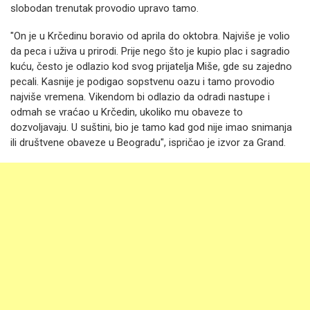
slobodan trenutak provodio upravo tamo.
"On je u Krčedinu boravio od aprila do oktobra. Najviše je volio
da peca i uživa u prirodi. Prije nego što je kupio plac i sagradio
kuću, često je odlazio kod svog prijatelja Miše, gde su zajedno
pecali. Kasnije je podigao sopstvenu oazu i tamo provodio
najviše vremena. Vikendom bi odlazio da odradi nastupe i
odmah se vraćao u Krčedin, ukoliko mu obaveze to
dozvoljavaju. U suštini, bio je tamo kad god nije imao snimanja
ili društvene obaveze u Beogradu", ispričao je izvor za Grand.