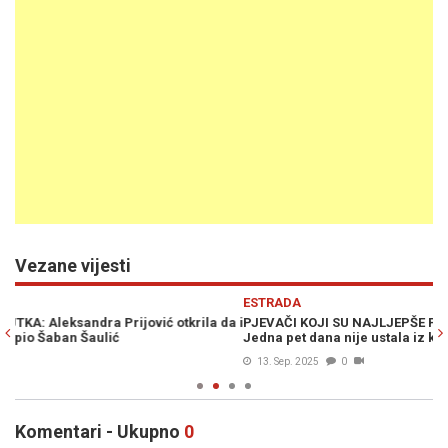
Vezane vijesti
Previous
N
ESTRADA
E
a i
PJEVAČI KOJI SU NAJLJEPŠE PJESME POSVETILI SUPRUGAMA:
LE
Jedna pet dana nije ustala iz kreveta kada je čula numeru
na
13. Sep. 2025
0
Komentari - Ukupno
0