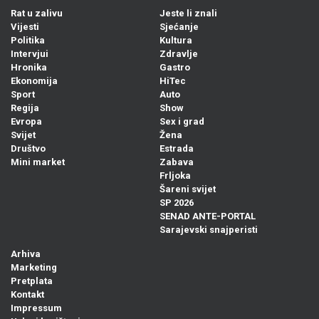
Rat u zalivu
Jeste li znali
Vijesti
Sjećanje
Politika
Kultura
Intervjui
Zdravlje
Hronika
Gastro
Ekonomija
HiTec
Sport
Auto
Regija
Show
Evropa
Sex i grad
Svijet
Žena
Društvo
Estrada
Mini market
Zabava
Frljoka
Šareni svijet
SP 2026
SENAD ANTE-PORTAL
Sarajevski snajperisti
Arhiva
Marketing
Pretplata
Kontakt
Impressum