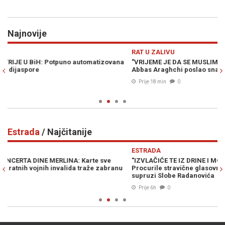
Najnovije
Previous
N
RAT U ZALIVU
E
"VRIJEME JE DA SE MUSLIMANI UJEDINE": Iranski šef diplomatije
TR
Abbas Araghchi poslao snažnu poruku svijetu
ul
Prije 18 min
0
Estrada
/ Najčitanije
Previous
N
ESTRADA
E
"IZVLAČIĆE TE IZ DRINE I MORAVE, KU**ETINO RASPALA!":
52
Procurile stravične glasovne poruke Ane Nikolić u kojima prijeti
ot
supruzi Slobe Radanovića
Prije 6h
0