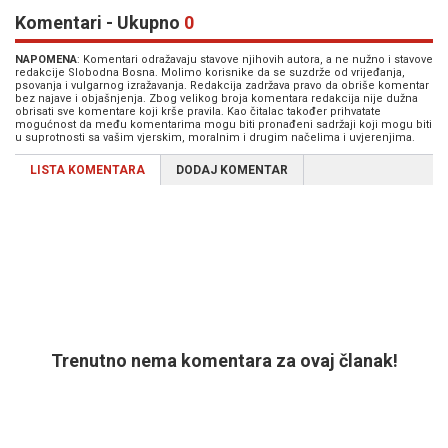
Komentari - Ukupno
0
NAPOMENA
: Komentari odražavaju stavove njihovih autora, a ne nužno i stavove
redakcije Slobodna Bosna. Molimo korisnike da se suzdrže od vrijeđanja,
psovanja i vulgarnog izražavanja. Redakcija zadržava pravo da obriše komentar
bez najave i objašnjenja. Zbog velikog broja komentara redakcija nije dužna
obrisati sve komentare koji krše pravila. Kao čitalac također prihvatate
mogućnost da među komentarima mogu biti pronađeni sadržaji koji mogu biti
u suprotnosti sa vašim vjerskim, moralnim i drugim načelima i uvjerenjima.
LISTA KOMENTARA
DODAJ KOMENTAR
Trenutno nema komentara za ovaj članak!