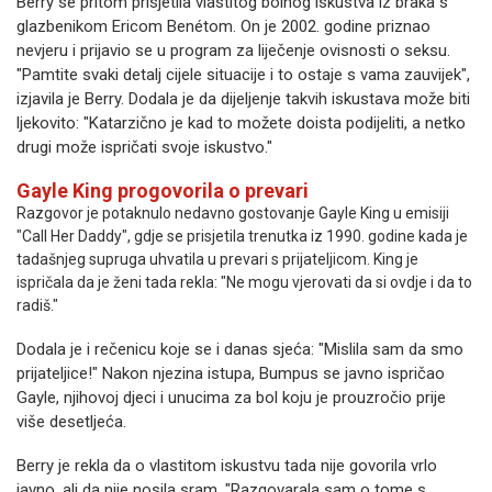
Berry se pritom prisjetila vlastitog bolnog iskustva iz braka s
glazbenikom Ericom Benétom. On je 2002. godine priznao
nevjeru i prijavio se u program za liječenje ovisnosti o seksu.
"Pamtite svaki detalj cijele situacije i to ostaje s vama zauvijek",
izjavila je Berry. Dodala je da dijeljenje takvih iskustava može biti
ljekovito: "Katarzično je kad to možete doista podijeliti, a netko
drugi može ispričati svoje iskustvo."
Gayle King progovorila o prevari
Razgovor je potaknulo nedavno gostovanje Gayle King u emisiji
"Call Her Daddy", gdje se prisjetila trenutka iz 1990. godine kada je
tadašnjeg supruga uhvatila u prevari s prijateljicom. King je
ispričala da je ženi tada rekla: "Ne mogu vjerovati da si ovdje i da to
radiš."
Dodala je i rečenicu koje se i danas sjeća: "Mislila sam da smo
prijateljice!" Nakon njezina istupa, Bumpus se javno ispričao
Gayle, njihovoj djeci i unucima za bol koju je prouzročio prije
više desetljeća.
Berry je rekla da o vlastitom iskustvu tada nije govorila vrlo
javno, ali da nije nosila sram. "Razgovarala sam o tome s