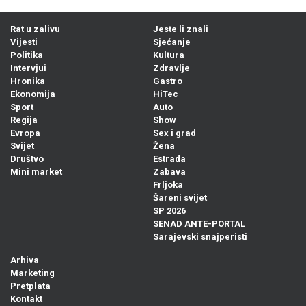
Rat u zalivu
Jeste li znali
Vijesti
Sjećanje
Politika
Kultura
Intervjui
Zdravlje
Hronika
Gastro
Ekonomija
HiTec
Sport
Auto
Regija
Show
Evropa
Sex i grad
Svijet
Žena
Društvo
Estrada
Mini market
Zabava
Frljoka
Šareni svijet
SP 2026
SENAD ANTE-PORTAL
Sarajevski snajperisti
Arhiva
Marketing
Pretplata
Kontakt