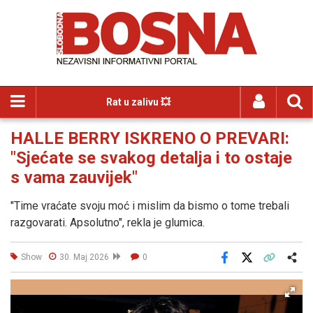
Rat u zalivu 💥
HALLE BERRY ISKRENO O PREVARI:
"Sjećate se svakog detalja i to ostaje
s vama zauvijek"
"Time vraćate svoju moć i mislim da bismo o tome trebali
razgovarati. Apsolutno", rekla je glumica.
Show
30. Maj 2026
0
Facebook
X
Kopiraj link
Više