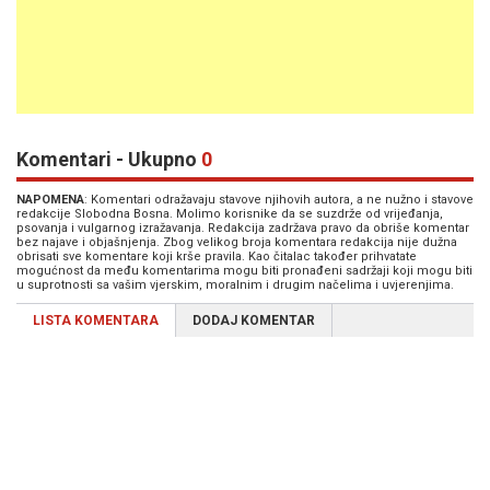
Komentari - Ukupno
0
NAPOMENA
: Komentari odražavaju stavove njihovih autora, a ne nužno i stavove
redakcije Slobodna Bosna. Molimo korisnike da se suzdrže od vrijeđanja,
psovanja i vulgarnog izražavanja. Redakcija zadržava pravo da obriše komentar
bez najave i objašnjenja. Zbog velikog broja komentara redakcija nije dužna
obrisati sve komentare koji krše pravila. Kao čitalac također prihvatate
mogućnost da među komentarima mogu biti pronađeni sadržaji koji mogu biti
u suprotnosti sa vašim vjerskim, moralnim i drugim načelima i uvjerenjima.
LISTA KOMENTARA
DODAJ KOMENTAR