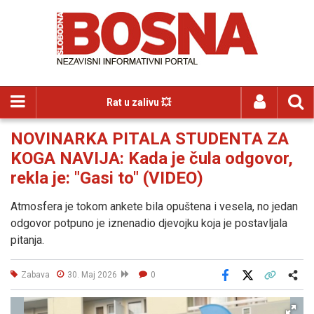
Rat u zalivu 💥
NOVINARKA PITALA STUDENTA ZA
KOGA NAVIJA: Kada je čula odgovor,
rekla je: "Gasi to" (VIDEO)
Atmosfera je tokom ankete bila opuštena i vesela, no jedan
odgovor potpuno je iznenadio djevojku koja je postavljala
pitanja.
Zabava
30. Maj 2026
0
Facebook
X
Kopiraj link
Više