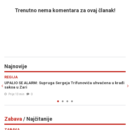
Trenutno nema komentara za ovaj članak!
Najnovije
Previous
N
POLITIKA
unovića uhvaćena u krađi
OVO SU KANDIDATI SNSD-a ZA PARLAMENT BiH
Amidžića tu su i...
Prije 18 min
0
Zabava
/ Najčitanije
Previous
N
ZABAVA