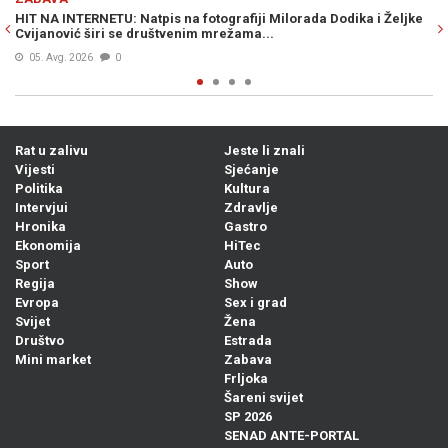
ji Milorada Dodika i Željke
VIC DANA: Skupljale se pare za obnovu lok
...
začuo poznati glas iz mase...
06. Avg. 2026
0
Rat u zalivu
Jeste li znali
Vijesti
Sjećanje
Politika
Kultura
Intervjui
Zdravlje
Hronika
Gastro
Ekonomija
HiTec
Sport
Auto
Regija
Show
Evropa
Sex i grad
Svijet
Žena
Društvo
Estrada
Mini market
Zabava
Frljoka
Šareni svijet
SP 2026
SENAD ANTE-PORTAL