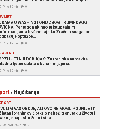
Prije 30 min
0
SVIJET
DRAMA U WASHINGTONU ZBOG TRUMPOVOG
AVIONA: Pentagon ukinuo pristup tajnim
informacijama bivšem tajniku Zračnih snaga, on
odbacuje optužbe...
Prije 45 min
0
GASTRO
BRZI LJETNJI DORUČAK: Za tren oka napravite
hladnu ljetnu salata s kuhanim jajima...
Prije 50 min
0
port
/ Najčitanije
SPORT
"VOLIM VAS OBOJE, ALI OVO NE MOGU PODNIJETI":
Zlatan Ibrahimović otkrio najteži trenutak u životu i
kako je napustio ženu i sina
05. Avg. 2026
0