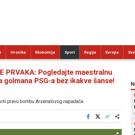
i
Hronika
Ekonomija
Sport
Regija
Evropa
Sve
 PRVAKA: Pogledajte maestralnu
la golmana PSG-a bez ikakve šanse!
N
viti pravu bombu Arsenalovog napadača.
Facebook
X
Kopiraj link
Više