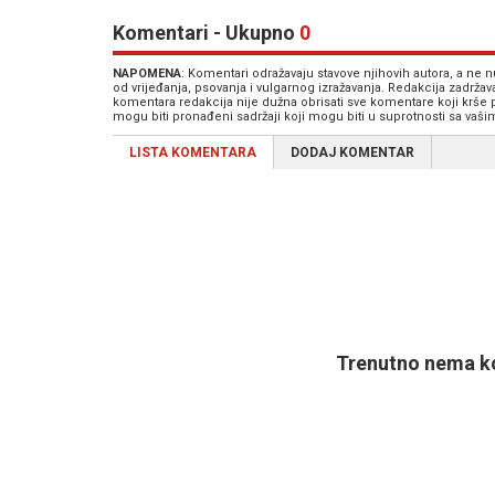
Komentari - Ukupno
0
NAPOMENA
: Komentari odražavaju stavove njihovih autora, a ne
od vrijeđanja, psovanja i vulgarnog izražavanja. Redakcija zadrža
komentara redakcija nije dužna obrisati sve komentare koji krše
mogu biti pronađeni sadržaji koji mogu biti u suprotnosti sa vaš
LISTA KOMENTARA
DODAJ KOMENTAR
Trenutno nema ko