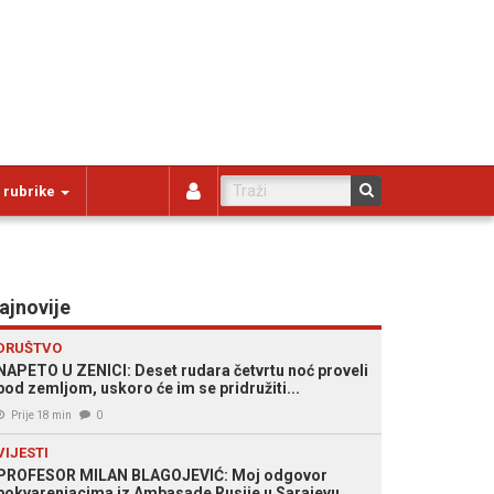
 rubrike
ajnovije
DRUŠTVO
NAPETO U ZENICI: Deset rudara četvrtu noć proveli
pod zemljom, uskoro će im se pridružiti...
Prije 18 min
0
VIJESTI
PROFESOR MILAN BLAGOJEVIĆ: Moj odgovor
pokvarenjacima iz Ambasade Rusije u Sarajevu...