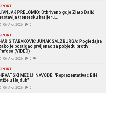
SPORT
LIVNJAK PRELOMIO: Otkriveno gdje Zlato Dalić
nastavlja trenersku karijeru...
06. Avg. 2026
0
SPORT
HARIS TABAKOVIĆ JUNAK SALZBURGA: Pogledajte
kako je postigao prvijenac za pobjedu protiv
Pafosa (VIDEO)
06. Avg. 2026
0
SPORT
HRVATSKI MEDIJI NAVODE: "Reprezentativac BiH
stiže u Hajduk"
06. Avg. 2026
0