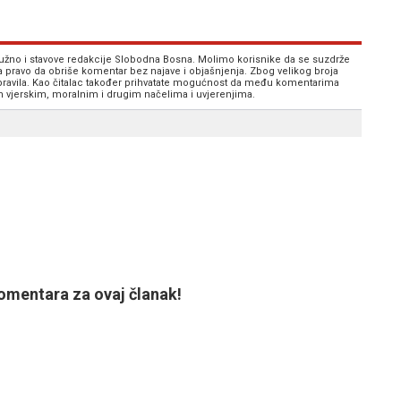
 nužno i stavove redakcije Slobodna Bosna. Molimo korisnike da se suzdrže
va pravo da obriše komentar bez najave i objašnjenja. Zbog velikog broja
 pravila. Kao čitalac također prihvatate mogućnost da među komentarima
im vjerskim, moralnim i drugim načelima i uvjerenjima.
mentara za ovaj članak!