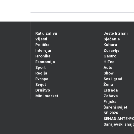
Rat u zalivu
Jeste li znali
Vijesti
Sjećanje
Politika
Kultura
Intervjui
Zdravlje
Hronika
Gastro
Ekonomija
HiTec
Sport
Auto
Regija
Show
Evropa
Sex i grad
Svijet
Žena
Društvo
Estrada
Mini market
Zabava
Frljoka
Šareni svijet
SP 2026
SENAD ANTE-P
Sarajevski snajp