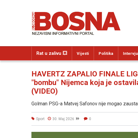
Rat u zalivu 💥
Vijesti
Politika
Intervju
HAVERTZ ZAPALIO FINALE LIGE
"bombu" Nijemca koja je ostavi
(VIDEO)
Golman PSG-a Matvej Safonov nije mogao zausta
Sport
30. Maj 2026
0