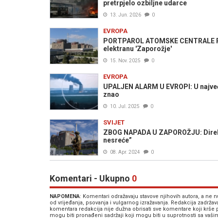
pretrpjelo ozbiljne udarce
13. Jun. 2026
0
EVROPA
PORTPAROL ATOMSKE CENTRALE POTV
elektranu 'Zaporožje'
15. Nov. 2025
0
EVROPA
UPALJEN ALARM U EVROPI: U najvećoj
znao
10. Jul. 2025
0
SVIJET
ZBOG NAPADA U ZAPOROŽJU: Direktor
nesreće”
08. Apr. 2024
0
Komentari - Ukupno
0
NAPOMENA
: Komentari odražavaju stavove njihovih autora, a ne
od vrijeđanja, psovanja i vulgarnog izražavanja. Redakcija zadrža
komentara redakcija nije dužna obrisati sve komentare koji krše
mogu biti pronađeni sadržaji koji mogu biti u suprotnosti sa vaš