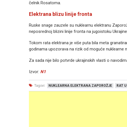
čelnik Rosatoma.
Elektrana blizu linije fronta
Ruske snage zauzele su nuklearnu elektranu Zaporožj
neposrednoj blizini linije fronta na jugoistoku Ukrajine
Tokom rata elektrana je više puta bila meta granatir
godinama upozorava na rizik od moguće nuklearne n
Za sada nije bilo potvrde ukrajinskih vlasti o navod
Izvor:
N1
Tagovi:
NUKLEARNA ELEKTRANA ZAPOROŽJE
RAT U