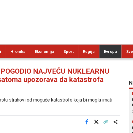
i
Hronika
Ekonomija
Sport
Regija
Evropa
Sve
 POGODIO NAJVEĆU NUKLEARNU
atoma upozorava da katastrofa
N
astu strahovi od moguće katastrofe koja bi mogla imati
Facebook
X
Kopiraj link
Više