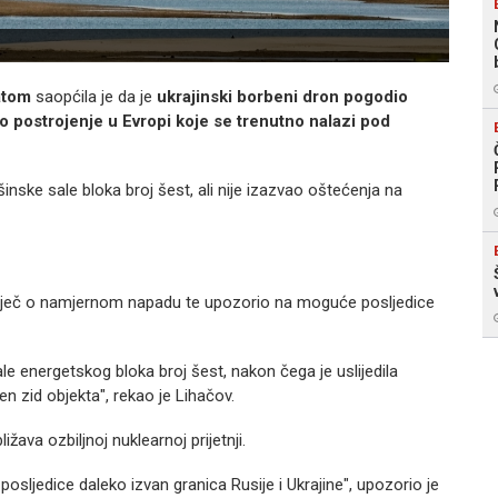
atom
saopćila je da je
ukrajinski borbeni dron pogodio
o postrojenje u Evropi koje se trenutno nalazi pod
ske sale bloka broj šest, ali nije izazvao oštećenja na
e riječ o namjernom napadu te upozorio na moguće posljedice
e energetskog bloka broj šest, nakon čega je uslijedila
en zid objekta", rekao je Lihačov.
žava ozbiljnoj nuklearnoj prijetnji.
osljedice daleko izvan granica Rusije i Ukrajine", upozorio je