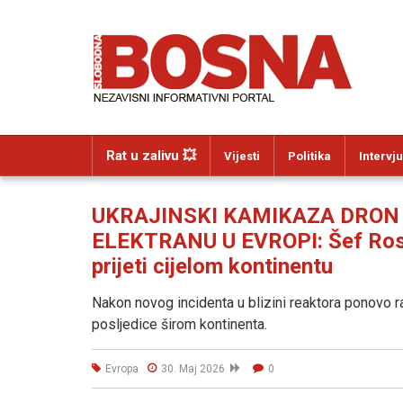
Rat u zalivu 💥
Vijesti
Politika
Intervju
UKRAJINSKI KAMIKAZA DRON
ELEKTRANU U EVROPI: Šef Ros
prijeti cijelom kontinentu
Nakon novog incidenta u blizini reaktora ponovo r
posljedice širom kontinenta.
Evropa
30. Maj 2026
0