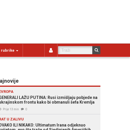
 rubrike
ajnovije
EVROPA
GENERALI LAŽU PUTINA: Rusi izmišljaju pobjede na
ukrajinskom frontu kako bi obmanuli šefa Kremlja
Prije 13 min
0
RAT U ZALIVU
OVAKO ILI NIKAKO: Ultimatum Irana odjeknuo
svijetom, evo šta traže od Sjedinjenih Američkih