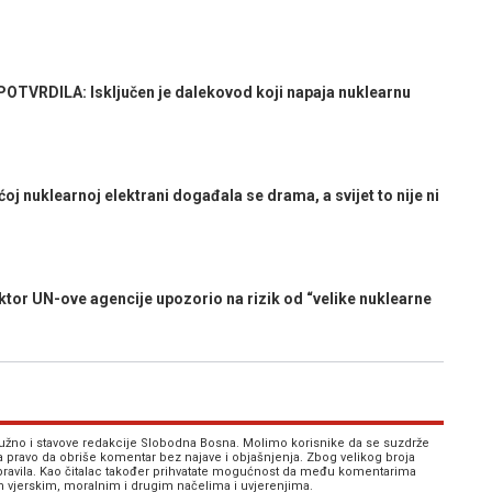
RDILA: Isključen je dalekovod koji napaja nuklearnu
 nuklearnoj elektrani događala se drama, a svijet to nije ni
 UN-ove agencije upozorio na rizik od “velike nuklearne
 nužno i stavove redakcije Slobodna Bosna. Molimo korisnike da se suzdrže
va pravo da obriše komentar bez najave i objašnjenja. Zbog velikog broja
 pravila. Kao čitalac također prihvatate mogućnost da među komentarima
im vjerskim, moralnim i drugim načelima i uvjerenjima.