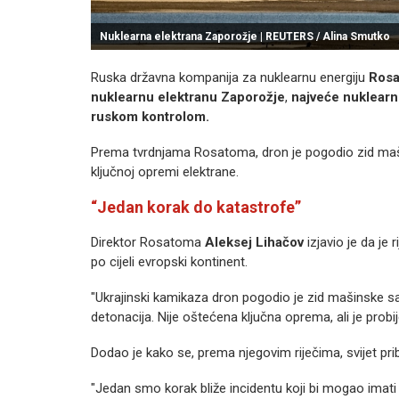
Nuklearna elektrana Zaporožje | REUTERS / Alina Smutko
Ruska državna kompanija za nuklearnu energiju
Ros
nuklearnu elektranu Zaporožje
,
najveće nuklearn
ruskom kontrolom.
Prema tvrdnjama Rosatoma, dron je pogodio zid mašin
ključnoj opremi elektrane.
“Jedan korak do katastrofe”
Direktor Rosatoma
Aleksej Lihačov
izjavio je da j
po cijeli evropski kontinent.
"Ukrajinski kamikaza dron pogodio je zid mašinske sal
detonacija. Nije oštećena ključna oprema, ali je probij
Dodao je kako se, prema njegovim riječima, svijet pribli
"Jedan smo korak bliže incidentu koji bi mogao imati p