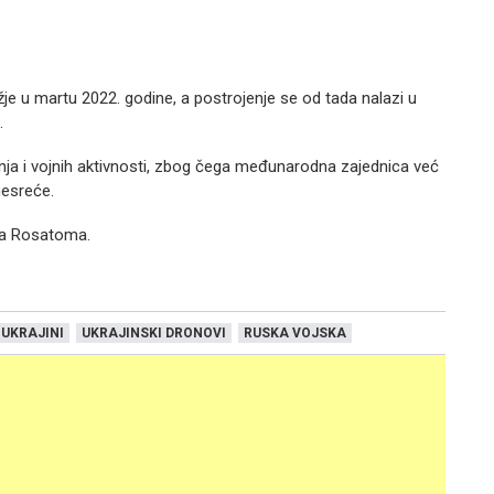
e u martu 2022. godine, a postrojenje se od tada nalazi u
.
anja i vojnih aktivnosti, zbog čega međunarodna zajednica već
esreće.
ima Rosatoma.
 UKRAJINI
UKRAJINSKI DRONOVI
RUSKA VOJSKA