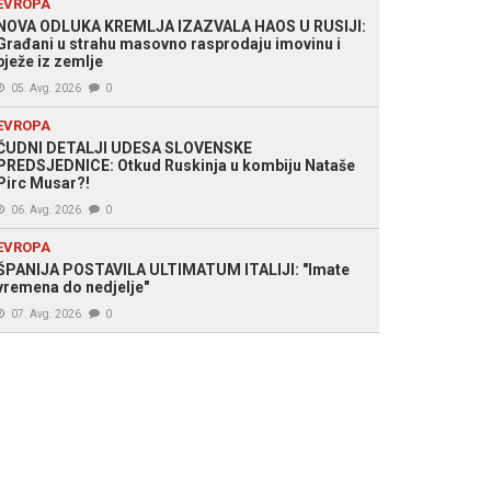
EVROPA
NOVA ODLUKA KREMLJA IZAZVALA HAOS U RUSIJI:
Građani u strahu masovno rasprodaju imovinu i
bježe iz zemlje
05. Avg. 2026
0
EVROPA
ČUDNI DETALJI UDESA SLOVENSKE
PREDSJEDNICE: Otkud Ruskinja u kombiju Nataše
Pirc Musar?!
06. Avg. 2026
0
EVROPA
ŠPANIJA POSTAVILA ULTIMATUM ITALIJI: "Imate
vremena do nedjelje"
07. Avg. 2026
0