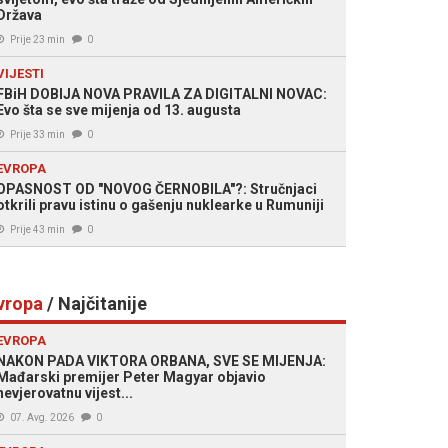
Država
Prije 23 min
0
VIJESTI
FBiH DOBIJA NOVA PRAVILA ZA DIGITALNI NOVAC:
Evo šta se sve mijenja od 13. augusta
Prije 33 min
0
EVROPA
OPASNOST OD "NOVOG ČERNOBILA"?: Stručnjaci
otkrili pravu istinu o gašenju nuklearke u Rumuniji
Prije 43 min
0
vropa
/ Najčitanije
EVROPA
NAKON PADA VIKTORA ORBANA, SVE SE MIJENJA:
Mađarski premijer Peter Magyar objavio
nevjerovatnu vijest...
07. Avg. 2026
0