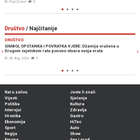
Prije 40 min
0
Društvo
/ Najčitanije
Previous
N
DRUŠTVO
rušena u
CURE DETALJI DRAME U AUSTRIJI: Policijska potjera 
a
iz Bosne i Hercegovine, ostao je bez automobila...
04. Avg. 2026
0
Rat u zalivu
Jeste li znali
Vijesti
Sjećanje
Politika
Kultura
Intervjui
Zdravlje
Hronika
Gastro
Ekonomija
HiTec
Sport
Auto
Regija
Show
Evropa
Sex i grad