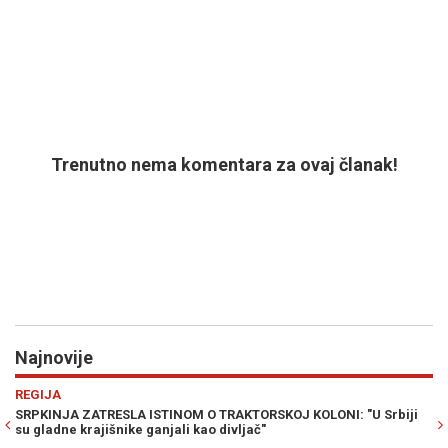
Trenutno nema komentara za ovaj članak!
Najnovije
Previous
N
RAT U ZALIVU
NI: "U Srbiji
NUKLEARNA OPCIJA NA STOLU: Wilkerson upozorava 
katastrofalan scenario u ratu sa Iranom