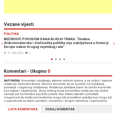
Vezane vijesti
Previous
N
SJEĆANJE
SJEĆANJE KOJE OPOMINJE: 31. maj i prijedorske bijele trak
 historiji
31. Maj 2026
0
Komentari - Ukupno
0
NAPOMENA
: Komentari odražavaju stavove njihovih autora, a ne nužno i stavove
redakcije Slobodna Bosna. Molimo korisnike da se suzdrže od vrijeđanja,
psovanja i vulgarnog izražavanja. Redakcija zadržava pravo da obriše komentar
bez najave i objašnjenja. Zbog velikog broja komentara redakcija nije dužna
obrisati sve komentare koji krše pravila. Kao čitalac također prihvatate
mogućnost da među komentarima mogu biti pronađeni sadržaji koji mogu biti
u suprotnosti sa vašim vjerskim, moralnim i drugim načelima i uvjerenjima.
LISTA KOMENTARA
DODAJ KOMENTAR