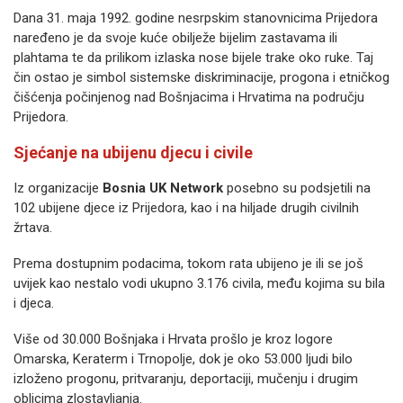
Dana 31. maja 1992. godine nesrpskim stanovnicima Prijedora
naređeno je da svoje kuće obilježe bijelim zastavama ili
plahtama te da prilikom izlaska nose bijele trake oko ruke. Taj
čin ostao je simbol sistemske diskriminacije, progona i etničkog
čišćenja počinjenog nad Bošnjacima i Hrvatima na području
Prijedora.
Sjećanje na ubijenu djecu i civile
Iz organizacije
Bosnia UK Network
posebno su podsjetili na
102 ubijene djece iz Prijedora, kao i na hiljade drugih civilnih
žrtava.
Prema dostupnim podacima, tokom rata ubijeno je ili se još
uvijek kao nestalo vodi ukupno 3.176 civila, među kojima su bila
i djeca.
Više od 30.000 Bošnjaka i Hrvata prošlo je kroz logore
Omarska, Keraterm i Trnopolje, dok je oko 53.000 ljudi bilo
izloženo progonu, pritvaranju, deportaciji, mučenju i drugim
oblicima zlostavljanja.