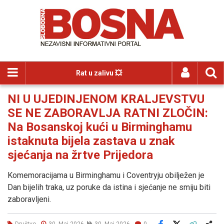
Rat u zalivu 💥
NI U UJEDINJENOM KRALJEVSTVU
SE NE ZABORAVLJA RATNI ZLOČIN:
Na Bosanskoj kući u Birminghamu
istaknuta bijela zastava u znak
sjećanja na žrtve Prijedora
Komemoracijama u Birminghamu i Coventryju obilježen je
Dan bijelih traka, uz poruke da istina i sjećanje ne smiju biti
zaboravljeni.
Društvo
30. Maj 2026
30. Maj 2026
0