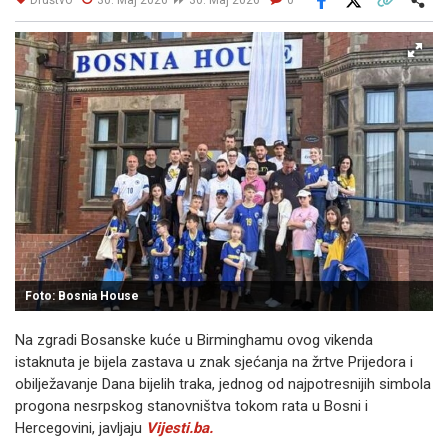
Facebook
X
Kopiraj link
Više
Foto: Bosnia House
Na zgradi Bosanske kuće u Birminghamu ovog vikenda
istaknuta je bijela zastava u znak sjećanja na žrtve Prijedora i
obilježavanje Dana bijelih traka, jednog od najpotresnijih simbola
progona nesrpskog stanovništva tokom rata u Bosni i
Hercegovini, javljaju
Vijesti.ba.