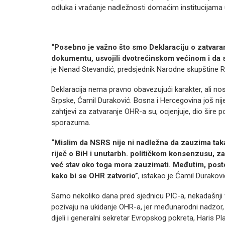
odluka i vraćanje nadležnosti domaćim institucijam
“Posebno je važno što smo Deklaraciju o zatvara
dokumentu, usvojili dvotrećinskom većinom i da sm
je Nenad Stevandić, predsjednik Narodne skupštine R
Deklaracija nema pravno obavezujući karakter, ali nos
Srpske, Ćamil Duraković. Bosna i Hercegovina još ni
zahtjevi za zatvaranje OHR-a su, ocjenjuje, dio šire po
sporazuma.
“Mislim da NSRS nije ni nadležna da zauzima taka
riječ o BiH i unutarbh. političkom konsenzusu, za
već stav oko toga mora zauzimati. Međutim, posto
kako bi se OHR zatvorio”
, istakao je Ćamil Durakov
Samo nekoliko dana pred sjednicu PIC-a, nekadašnji vi
pozivaju na ukidanje OHR-a, jer međunarodni nadzor, s
dijeli i generalni sekretar Evropskog pokreta, Haris Pla