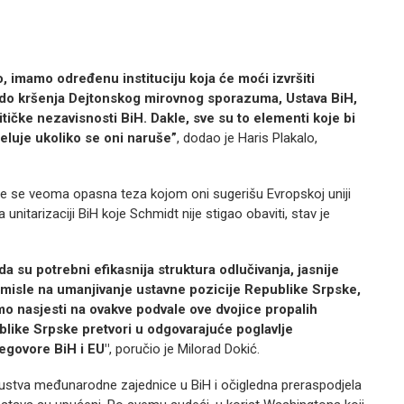
ko, imamo određenu instituciju koja će moći izvršiti
e do kršenja Dejtonskog mirovnog sporazuma, Ustava BiH,
litičke nezavisnosti BiH. Dakle, sve su to elementi koje bi
eluje ukoliko se oni naruše”
, dodao je Haris Plakalo,
rije se veoma opasna teza kojom oni sugerišu Evropskoj uniji
unitarizaciji BiH koje Schmidt nije stigao obaviti, stav je
da su potrebni efikasnija struktura odlučivanja, jasnije
 misle na umanjivanje ustavne pozicije Republike Srpske,
mo nasjesti na ovakve podvale ove dvojice propalih
ublike Srpske pretvori u odgovarajuće poglavlje
egovore BiH i EU"
, poručio je Milorad Dokić.
risustva međunarodne zajednice u BiH i očigledna preraspodjela