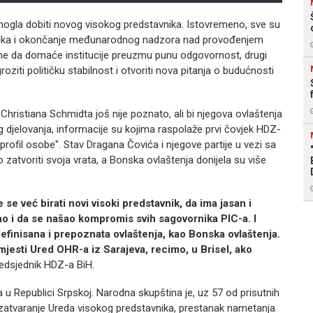
gla dobiti novog visokog predstavnika. Istovremeno, sve su
avnika i okončanje međunarodnog nadzora nad provođenjem
jeme da domaće institucije preuzmu punu odgovornost, drugi
ti političku stabilnost i otvoriti nova pitanja o budućnosti
Christiana Schmidta još nije poznato, ali bi njegova ovlaštenja
g djelovanja, informacije su kojima raspolaže prvi čovjek HDZ-
 profil osobe". Stav Dragana Čovića i njegove partije u vezi sa
zatvoriti svoja vrata, a Bonska ovlaštenja donijela su više
 se već birati novi visoki predstavnik, da ima jasan i
o i da se našao kompromis svih sagovornika PIC-a. I
definisana i prepoznata ovlaštenja, kao Bonska ovlaštenja.
zmjesti Ured OHR-a iz Sarajeva, recimo, u Brisel, ako
redsjednik HDZ-a BiH.
a u Republici Srpskoj. Narodna skupština je, uz 57 od prisutnih
a zatvaranje Ureda visokog predstavnika, prestanak nametanja