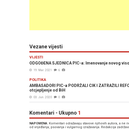
Vezane vijesti
VIJESTI
ODGOĐENA SJEDNICA PIC-a: Imenovanje novog visoko
19. Mar. 2021
6
POLITIKA
AMBASADORI PIC-a PODRŽALI CIK I ZATRAŽILI REFORMU
otcjepljenje od BiH
03. Jun. 2020
0
Komentari - Ukupno
1
NAPOMENA
: Komentari odražavaju stavove njihovih autora, a ne
od vrijeđanja, psovanja i vulgarnog izražavanja. Redakcija zadrža