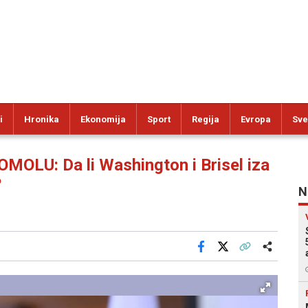
i
Hronika
Ekonomija
Sport
Regija
Evropa
Sve
LU: Da li Washington i Brisel iza
?
N
Facebook
X
Kopiraj link
Više