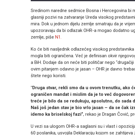
Sredinom naredne sedmice Bosna i Hercegovina bi mo
glasniji pozivi na zatvaranje Ureda visokog predst
mira. Dok u jednom dijelu zemlje smatraju da je vri
upozoravaju da bi odlazak OHR-a mogao dodatno ugrozi
zemlje, piše
N1.
Ko će biti nasljednik odlazećeg visokog predstavnika 
mogla biti ograničena. Već je definisan okvir njegovo
a BiH. Dodaje da on neće biti političar nego "drugačiji
ovim pitanjem odavno je jasan – OHR je davno trebao 
štete nego koristi.
"Druga stvar, rekli smo da u ovom trenutku, ako će
ograničen mandat i mislim da je to već dogovoren
treće je bilo da se redukuju, apsolutno, do sada 
Naš još jedan stav je bio vrlo jasan – da se čak i
idemo ka briselskoj fazi”
, rekao je Dragan Čović, p
U vezi sa ulogom OHR-a saglasni su i vlast i opozicij
60 poslanika, usvojila Deklaraciju kojom se zahtijev