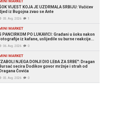
MINI MARKET
ŠOK VIJEST KOJA JE UZDRMALA SRBIJU: Vučićev
djed iz Bugojna zvao se Ante
05. Avg. 2026
1
MINI MARKET
S PANCIRKOM PO LUKAVICI: Građani u šoku nakon
fotografije iz kafane, uslijedile su burne reakcije...
06. Avg. 2026
0
MINI MARKET
"ZABOLI NJEGA DONJI DIO LEĐA ZA SRBE": Dragan
Bursać secira Dodikov govor mržnje i strah od
Dragana Čovića
05. Avg. 2026
0