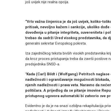
još uvijek nije realna opcija.
“Vrlo važna činjenica je da još uvijek, koliko-toli
pritisak, nevoljno kažem i sankcije, ukoliko dođ
dovođenja u pitanje integriteta, suvereniteta i po
trebao da sadrži Ured visokog predstavnika, da dj
generalni sekretar Evropskog pokreta.
Iza zajedničkog teksta bivših visokih predstavnika k
da kroz proces pristupanja treba da završi poslove na 
predsjednika SNSD-a.
"Kada (Carl) Bildt i (Wolfgang) Petritsch naglase 
nadležnosti i ograničavanje mogućnosti blokada,
njenih nadležnosti i prava veta. Naravno da neće
političara. A prijedlog da se pitanje imovine Rep
pristupnog ugovora automatski bi zatvorio sve pr
Evidentno je da je na snazi ozbiljna rekapitulacija p