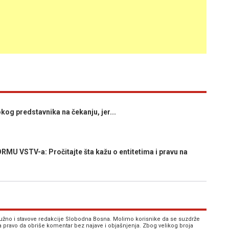
g predstavnika na čekanju, jer...
 VSTV-a: Pročitajte šta kažu o entitetima i pravu na
 nužno i stavove redakcije Slobodna Bosna. Molimo korisnike da se suzdrže
va pravo da obriše komentar bez najave i objašnjenja. Zbog velikog broja