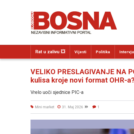
Rat u zalivu 💥
Vijesti
Politika
Intervju
VELIKO PRESLAGIVANJE NA POMO
kulisa kroje novi format OHR-a
Vrelo uoči sjednice PIC-a
Mini market
31. Maj 2026
1