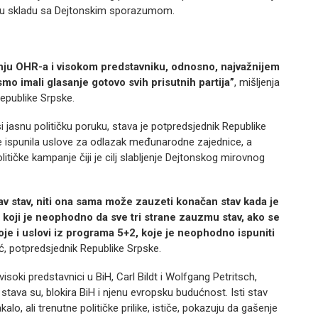
a u skladu sa Dejtonskim sporazumom.
nju OHR-a i visokom predstavniku, odnosno, najvažnijem
o imali glasanje gotovo svih prisutnih partija”
, mišljenja
epublike Srpske.
i jasnu političku poruku, stava je potpredsjednik Republike
je ispunila uslove za odlazak međunarodne zajednice, a
litičke kampanje čiji je cilj slabljenje Dejtonskog mirovnog
v stav, niti ona sama može zauzeti konačan stav kada je
 koji je neophodno da sve tri strane zauzmu stav, ako se
je i uslovi iz programa 5+2, koje je neophodno ispuniti
ić, potpredsjednik Republike Srpske.
soki predstavnici u BiH, Carl Bildt i Wolfgang Petritsch,
tava su, blokira BiH i njenu evropsku budućnost. Isti stav
kalo, ali trenutne političke prilike, ističe, pokazuju da gašenje