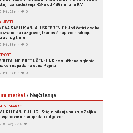
stoji iza zaduženja RS-a od 489 miliona KM
Prije 25 min
0
VIJESTI
NOVA SASLUŠANJA U SREBRENICI: Još četiri osobe
pozvane na razgovor, Ikanović najavio reakciju
pravnog tima
Prije 38 min
0
SPORT
BRUTALNO PRETUČEN: HNS se službeno oglasio
nakon napada na suca Pejina
Prije 49 min
0
ini market
/ Najčitanije
MINI MARKET
MUK U BANJOJ LUCI: Stiglo pitanje na koje Željka
Cvijanović ne smije dati odgovor...
05. Avg. 2026
0