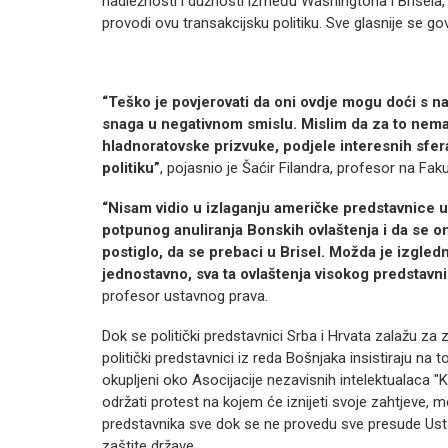
nadležnosti i dužnosti između Washingtona i Brisela,
provodi ovu transakcijsku politiku. Sve glasnije se
“Teško je povjerovati da oni ovdje mogu doći s n
snaga u negativnom smislu. Mislim da za to nema
hladnoratovske prizvuke, podjele interesnih sfera
politiku”
, pojasnio je Šaćir Filandra, profesor na Faku
“Nisam vidio u izlaganju američke predstavnice u 
potpunog anuliranja Bonskih ovlaštenja i da se on
postiglo, da se prebaci u Brisel. Možda je izgledna
jednostavno, sva ta ovlaštenja visokog predstavnik
profesor ustavnog prava.
Dok se politički predstavnici Srba i Hrvata zalažu z
politički predstavnici iz reda Bošnjaka insistiraju n
okupljeni oko Asocijacije nezavisnih intelektualaca "
održati protest na kojem će iznijeti svoje zahtjeve,
predstavnika sve dok se ne provedu sve presude Us
zaštite države.