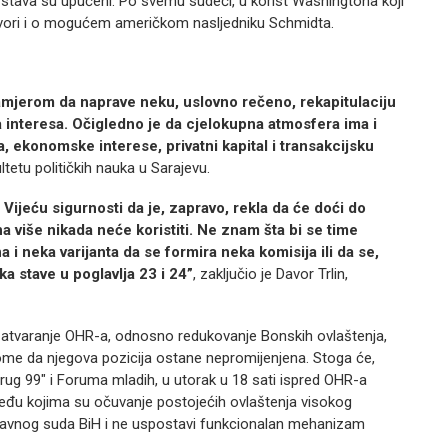
 stava su upućeni. Po svemu sudeći, u korist Washingtona koji
 govori i o mogućem američkom nasljedniku Schmidta.
amjerom da naprave neku, uslovno rečeno, rekapitulaciju
 interesa. Očigledno je da cjelokupna atmosfera ima i
, ekonomske interese, privatni kapital i transakcijsku
ltetu političkih nauka u Sarajevu.
Vijeću sigurnosti da je, zapravo, rekla da će doći do
a više nikada neće koristiti. Ne znam šta bi se time
 i neka varijanta da se formira neka komisija ili da se,
a stave u poglavlja 23 i 24”
, zaključio je Davor Trlin,
a zatvaranje OHR-a, odnosno redukovanje Bonskih ovlaštenja,
a tome da njegova pozicija ostane nepromijenjena. Stoga će,
Krug 99" i Foruma mladih, u utorak u 18 sati ispred OHR-a
 među kojima su očuvanje postojećih ovlaštenja visokog
tavnog suda BiH i ne uspostavi funkcionalan mehanizam