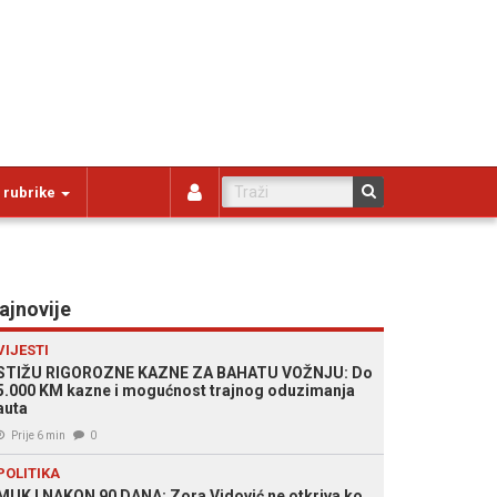
 rubrike
ajnovije
VIJESTI
STIŽU RIGOROZNE KAZNE ZA BAHATU VOŽNJU: Do
5.000 KM kazne i mogućnost trajnog oduzimanja
auta
Prije 6 min
0
POLITIKA
MUK I NAKON 90 DANA: Zora Vidović ne otkriva ko