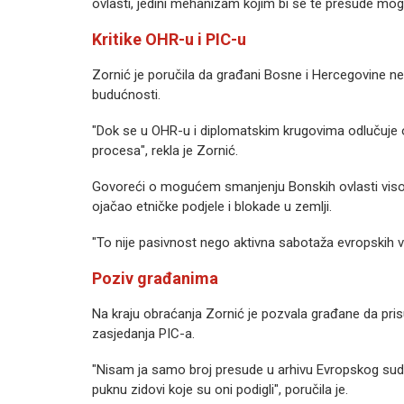
ovlasti, jedini mehanizam kojim bi se te presude mogl
Kritike OHR-u i PIC-u
Zornić je poručila da građani Bosne i Hercegovine n
budućnosti.
"Dok se u OHR-u i diplomatskim krugovima odlučuje o
procesa", rekla je Zornić.
Govoreći o mogućem smanjenju Bonskih ovlasti visoko
ojačao etničke podjele i blokade u zemlji.
"To nije pasivnost nego aktivna sabotaža evropskih vri
Poziv građanima
Na kraju obraćanja Zornić je pozvala građane da pr
zasjedanja PIC-a.
"Nisam ja samo broj presude u arhivu Evropskog suda
puknu zidovi koje su oni podigli", poručila je.