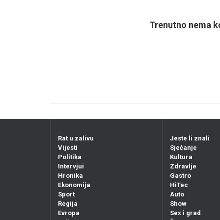
Trenutno nema ko
Rat u zalivu
Jeste li znali
Vijesti
Sjećanje
Politika
Kultura
Intervjui
Zdravlje
Hronika
Gastro
Ekonomija
HiTec
Sport
Auto
Regija
Show
Evropa
Sex i grad