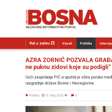
Rat u zalivu 💥
Vijesti
Politika
Intervju
AZRA ZORNIĆ POZVALA GRAĐANE
ne puknu zidovi koje su podigli”
Uoči zasjedanja PIC-a uputila je oštre poruke među
razgradnje države Bosne i Hercegovine.
Politika
31. Maj 2026
0