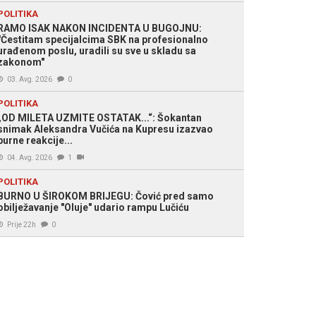
POLITIKA
RAMO ISAK NAKON INCIDENTA U BUGOJNU:
"Čestitam specijalcima SBK na profesionalno
urađenom poslu, uradili su sve u skladu sa
zakonom"
03. Avg. 2026
0
POLITIKA
„OD MILETA UZMITE OSTATAK...“: Šokantan
snimak Aleksandra Vučića na Kupresu izazvao
burne reakcije...
04. Avg. 2026
1
POLITIKA
BURNO U ŠIROKOM BRIJEGU: Čović pred samo
obilježavanje "Oluje" udario rampu Lučiću
Prije 22h
0