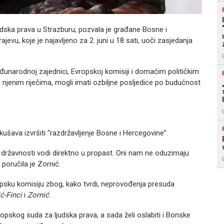
dska prava u Strazburu, pozvala je građane Bosne i
evu, koje je najavljeno za 2. juni u 18 sati, uoči zasjedanja
đunarodnoj zajednici, Evropskoj komisiji i domaćim političkim
 njenim riječima, mogli imati ozbiljne posljedice po budućnost
ušava izvršiti “razdržavljenje Bosne i Hercegovine”.
a državnosti vodi direktno u propast. Oni nam ne oduzimaju
poručila je Zornić.
psku komisiju zbog, kako tvrdi, neprovođenja presuda
ć-Finci
i
Zornić
.
pskog suda za ljudska prava, a sada želi oslabiti i Bonske