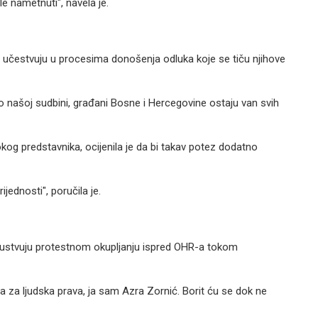
e nametnuti", navela je.
e učestvuju u procesima donošenja odluka koje se tiču njihove
 našoj sudbini, građani Bosne i Hercegovine ostaju van svih
g predstavnika, ocijenila je da bi takav potez dodatno
jednosti", poručila je.
isustvuju protestnom okupljanju ispred OHR-a tokom
 za ljudska prava, ja sam Azra Zornić. Borit ću se dok ne