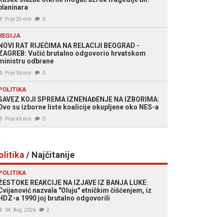
planinara
Prije 25 min
0
REGIJA
NOVI RAT RIJEČIMA NA RELACIJI BEOGRAD -
ZAGREB: Vučić brutalno odgovorio hrvatskom
ministru odbrane
Prije 36 min
0
POLITIKA
SAVEZ KOJI SPREMA IZNENAĐENJE NA IZBORIMA:
Ovo su izborne liste koalicije okupljene oko NES-a
Prije 46 min
0
olitika
/ Najčitanije
POLITIKA
ŽESTOKE REAKCIJE NA IZJAVE IZ BANJA LUKE:
Cvijanović nazvala "Oluju" etničkim čišćenjem, iz
HDZ-a 1990 joj brutalno odgovorili
04. Avg. 2026
2