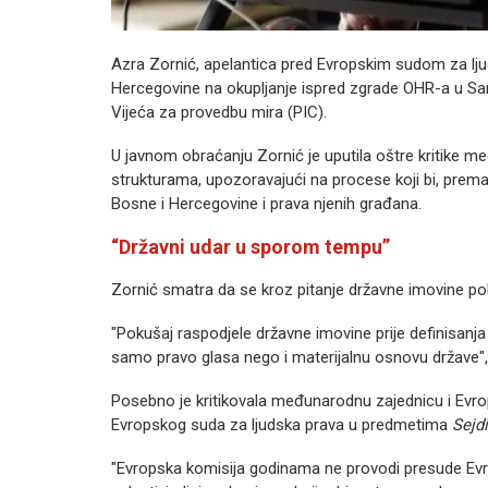
Azra Zornić, apelantica pred Evropskim sudom za lju
Hercegovine na okupljanje ispred zgrade OHR-a u Saraj
Vijeća za provedbu mira (PIC).
U javnom obraćanju Zornić je uputila oštre kritike me
strukturama, upozoravajući na procese koji bi, prema
Bosne i Hercegovine i prava njenih građana.
“Državni udar u sporom tempu”
Zornić smatra da se kroz pitanje državne imovine pok
"Pokušaj raspodjele državne imovine prije definisanj
samo pravo glasa nego i materijalnu osnovu države", 
Posebno je kritikovala međunarodnu zajednicu i Evro
Evropskog suda za ljudska prava u predmetima
Sejdi
"Evropska komisija godinama ne provodi presude Evro