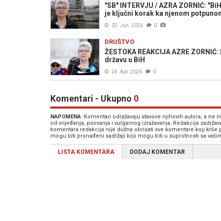
"SB" INTERVJU / AZRA ZORNIĆ: "BiH
je ključni korak ka njenom potpun
02. Jun. 2026
0
DRUŠTVO
ŽESTOKA REAKCIJA AZRE ZORNIĆ: Ign
državu u BiH
24. Apr. 2026
0
Komentari - Ukupno
0
NAPOMENA
: Komentari odražavaju stavove njihovih autora, a ne
od vrijeđanja, psovanja i vulgarnog izražavanja. Redakcija zadrža
komentara redakcija nije dužna obrisati sve komentare koji krše
mogu biti pronađeni sadržaji koji mogu biti u suprotnosti sa vaš
LISTA KOMENTARA
DODAJ KOMENTAR