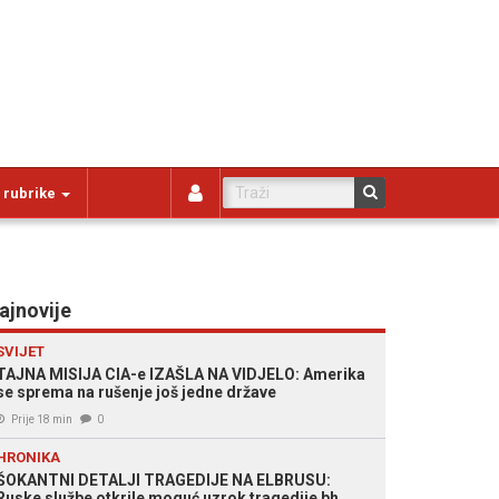
 rubrike
ajnovije
SVIJET
TAJNA MISIJA CIA-e IZAŠLA NA VIDJELO: Amerika
se sprema na rušenje još jedne države
Prije 18 min
0
HRONIKA
ŠOKANTNI DETALJI TRAGEDIJE NA ELBRUSU:
Ruske službe otkrile moguć uzrok tragedije bh.