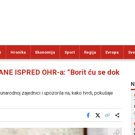
i
Hronika
Ekonomija
Sport
Regija
Evropa
Sve
 ISPRED OHR-a: “Borit ću se dok
N
narodnoj zajednici i upozorila na, kako tvrdi, pokušaje
Facebook
X
Kopiraj link
Više