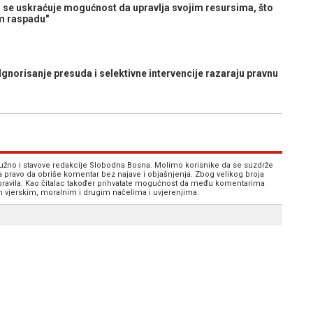
 se uskraćuje mogućnost da upravlja svojim resursima, što
om raspadu"
orisanje presuda i selektivne intervencije razaraju pravnu
 nužno i stavove redakcije Slobodna Bosna. Molimo korisnike da se suzdrže
va pravo da obriše komentar bez najave i objašnjenja. Zbog velikog broja
 pravila. Kao čitalac također prihvatate mogućnost da među komentarima
im vjerskim, moralnim i drugim načelima i uvjerenjima.