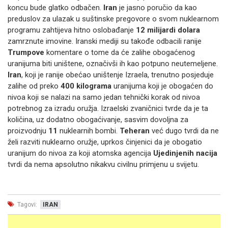
koncu bude glatko odbačen.
Iran
je jasno poručio da kao
preduslov za ulazak u suštinske pregovore o svom nuklearnom
programu zahtijeva hitno oslobađanje
12 milijardi dolara
zamrznute imovine. Iranski mediji su takođe odbacili ranije
Trumpove
komentare o tome da će zalihe obogaćenog
uranijuma biti uništene, označivši ih kao potpuno neutemeljene.
Iran
, koji je ranije obećao uništenje Izraela, trenutno posjeduje
zalihe od preko
400 kilograma
uranijuma koji je obogaćen do
nivoa koji se nalazi na samo jedan tehnički korak od nivoa
potrebnog za izradu oružja. Izraelski zvaničnici tvrde da je ta
količina, uz dodatno obogaćivanje, sasvim dovoljna za
proizvodnju
11
nuklearnih bombi.
Teheran
već dugo tvrdi da ne
želi razviti nuklearno oružje, uprkos činjenici da je obogatio
uranijum do nivoa za koji atomska agencija
Ujedinjenih nacija
tvrdi da nema apsolutno nikakvu civilnu primjenu u svijetu.
Tagovi:
IRAN