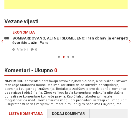
Vezane vijesti
Previous
N
EKONOMIJA
RA
0
BOMBARDOVANO, ALI NE I SLOMLJENO: Iran obnavlja energetsko
BO
čvorište Južni Pars
tu
Prije 14h
0
Komentari - Ukupno
0
NAPOMENA
: Komentari odražavaju stavove njihovih autora, a ne nužno i stavove
redakcije Slobodna Bosna. Molimo korisnike da se suzdrže od vrijeđanja,
psovanja i vulgarnog izražavanja. Redakcija zadržava pravo da obriše komentar
bez najave i objašnjenja. Zbog velikog broja komentara redakcija nije dužna
obrisati sve komentare koji krše pravila. Kao čitalac također prihvatate
mogućnost da među komentarima mogu biti pronađeni sadržaji koji mogu biti
u suprotnosti sa vašim vjerskim, moralnim i drugim načelima i uvjerenjima.
LISTA KOMENTARA
DODAJ KOMENTAR