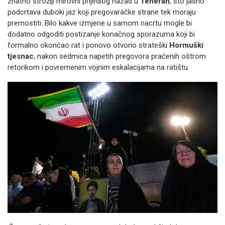
znatno strožiji mirovni prijedlog nazad u
Teheran
, što jasno
podcrtava duboki jaz koji pregovaračke strane tek moraju
premostiti. Bilo kakve izmjene u samom nacrtu mogle bi
dodatno odgoditi postizanje konačnog sporazuma koji bi
formalno okončao rat i ponovo otvorio strateški
Hormuški
tjesnac
, nakon sedmica napetih pregovora praćenih oštrom
retorikom i povremenim vojnim eskalacijama na ratištu.