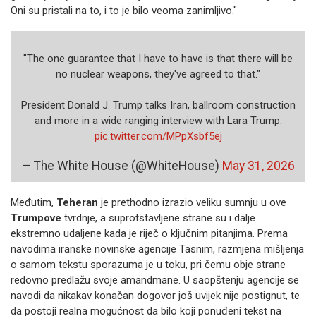
Oni su pristali na to, i to je bilo veoma zanimljivo."
"The one guarantee that I have to have is that there will be
no nuclear weapons, they've agreed to that."
President Donald J. Trump talks Iran, ballroom construction
and more in a wide ranging interview with Lara Trump.
pic.twitter.com/MPpXsbf5ej
— The White House (@WhiteHouse)
May 31, 2026
Međutim,
Teheran
je prethodno izrazio veliku sumnju u ove
Trumpove
tvrdnje, a suprotstavljene strane su i dalje
ekstremno udaljene kada je riječ o ključnim pitanjima. Prema
navodima iranske novinske agencije Tasnim, razmjena mišljenja
o samom tekstu sporazuma je u toku, pri čemu obje strane
redovno predlažu svoje amandmane. U saopštenju agencije se
navodi da nikakav konačan dogovor još uvijek nije postignut, te
da postoji realna mogućnost da bilo koji ponuđeni tekst na