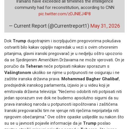
Iranians have exceeded all timelines the intelligence
community had for reconstitution, according to CNN
pic.twitter.com/zDJNlEJ4P8
— Current Report (@Currentreport1)
May 31, 2026
Dok
Trump
dugotrajnim i iscrpljujućim pregovorima pokušava
ostvariti bilo kakav opipljiv napredak u vezi s ovim otvorenim
pitanjima, glavni iranski pregovarač je u nedjelju oštro upozorio
da se Sjedinjenim Američkim Državama ne može vjerovati. On je
poručio da
Teheran
neće potpisati nikakav sporazum s
Vašingtonom
ukoliko se njime u potpunosti ne osiguraju i ne
zaštite iranska državna prava.
Mohammad Bagher Ghalibaf
,
predsjednik iranskog parlamenta, izjavio je u videu koji je
emitovala državna televizija: "Nećemo odobriti niti potpisati niti
jedan sporazum sve dok ne budemo apsolutno sigurni da su
prava iranskog naroda u potpunosti ispoštovana i zaštićena.
Iranski pregovarački tim ne vjeruje niti riječima neprijatelja niti
njegovim obećanjima." Ove oštre opaske uslijedile su nakon što
su se u javnosti pojavile informacije da je
Trump
poslao