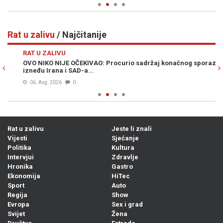
Rat u zalivu
/ Najčitanije
Previous
N
RAT U ZALIVU
RA
OVO NIKO NIJE OČEKIVAO: Procurio sadržaj konačnog sporazuma
DA
izneđu Irana i SAD-a...
od
06. Avg. 2026
0
Rat u zalivu
Jeste li znali
Vijesti
Sjećanje
Politika
Kultura
Intervjui
Zdravlje
Hronika
Gastro
Ekonomija
HiTec
Sport
Auto
Regija
Show
Evropa
Sex i grad
Svijet
Žena