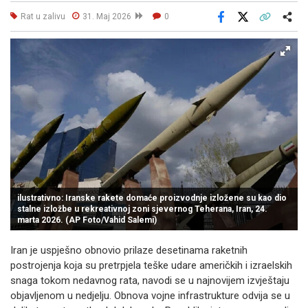
Rat u zalivu
31. Maj 2026
0
Facebook
X
Kopiraj link
Više
ilustrativno: Iranske rakete domaće proizvodnje izložene su kao dio
stalne izložbe u rekreativnoj zoni sjevernog Teherana, Iran, 24.
marta 2026. (AP Foto/Vahid Salemi)
Iran je uspješno obnovio prilaze desetinama raketnih
postrojenja koja su pretrpjela teške udare američkih i izraelskih
snaga tokom nedavnog rata, navodi se u najnovijem izvještaju
objavljenom u nedjelju. Obnova vojne infrastrukture odvija se u