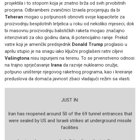
projektila i to stopom koja je znatno brža od svih prvobitnih
procjena. Odbrambeni zvaničnici Izraela procjenjuju da bi
Teheran
mogao u potpunosti obnoviti svoje kapacitete za
proizvodnju bespilotnih letjelica u roku od nekoliko mjeseci, dok
bi masovnu proizvodnju balističkih raketa mogao značajno
intenzivirati za oko godinu dana, ili potencijalno ranije. Prekid
vatre koji je američki predsjednik
Donald Trump
proglasio u
aprilu stupio je na snagu iako ključni proglašeni ratni ciljevi
Vašingtona
nisu ispunjeni na terenu. To se prvenstveno odnosi
na trajno sprječavanje
Irana
da razvije nuklearno oružje,
potpuno uništenje njegovog raketnog programa, kao i kreiranje
preduslova da domaća javnost zbaci vladajući režim sa vlasti.
JUST IN:
Iran has reopened around 50 of the 69 tunnel entrances that
were sealed by US and Israeli strikes at underground missile
facilities.