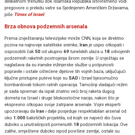
delikatnom trenutku dok Islamska Republika istovremeno vodi
pregovore o prekidu vatre sa Sjedinjenim Američkim Državama,
piše
Times of Israel
.
Brza obnova podzemnih arsenala
Prema izvještavanju televizijske mreže CNN, koja se direktno
poziva na najnovije satelitske snimke,
Iran
je uspio otkopati i
osposobiti čak
50
od ukupno
69
tunelskih ulaza u
18
odvojenih
podzemnih raketnih postrojenja širom zemlje. U izvještaju se
naglašava da su iranske inžinjerske službe u potpunosti
popravile i ostale oštećene dijelove tih vojnih baza, uključujući
ključne pristupne puteve koje su
SAD
i Izrael bjesomučno
bombardovali tokom ratnih operacija. Tamošnji vladajući režim
je sada spreman da ispali znatno veći broj raketa dugog
dometa na Izrael i druge bliskoistočne nacije, nakon što je
ekspresno otkopao svoje zatrpane arsenale. Vojni eksperti
upozoravaju da
Iran
i dalje posjeduje respektabilan arsenal od
oko
1.000
balističkih projektila, od kojih se najveći dio čuva
duboko u unutrašnjosti pomenutih
18
podzemnih lokacija. Ove
zalihe, smještene duboko ispod površine zemlje, ostale su