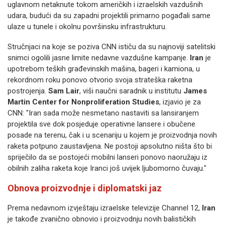
uglavnom netaknute tokom američkih i izraelskih vazdušnih
udara, budući da su zapadni projektili primarno pogađali same
ulaze u tunele i okolnu površinsku infrastrukturu.
Stručnjaci na koje se poziva CNN ističu da su najnoviji satelitski
snimci ogolili jasne limite nedavne vazdušne kampanje.
Iran
je
upotrebom teških građevinskih mašina, bageri i kamiona, u
rekordnom roku ponovo otvorio svoja strateška raketna
postrojenja.
Sam Lair
, viši naučni saradnik u institutu
James
Martin Center for Nonproliferation Studies
, izjavio je za
CNN: "Iran sada može nesmetano nastaviti sa lansiranjem
projektila sve dok posjeduje operativne lansere i obučene
posade na terenu, čak i u scenariju u kojem je proizvodnja novih
raketa potpuno zaustavljena. Ne postoji apsolutno ništa što bi
spriječilo da se postojeći mobilni lanseri ponovo naoružaju iz
obilnih zaliha raketa koje Iranci još uvijek ljubomorno čuvaju."
Obnova proizvodnje i diplomatski jaz
Prema nedavnom izvještaju izraelske televizije Channel 12,
Iran
je takođe zvanično obnovio i proizvodnju novih balističkih