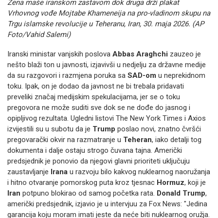
Žena maše iranskom zastavom dok druga drži plakat
Vrhovnog vođe Mojtabe Khameneija na pro-vladinom skupu na
Trgu islamske revolucije u Teheranu, Iran, 30. maja 2026. (AP
Foto/Vahid Salemi)
Iranski ministar vanjskih poslova
Abbas Araghchi
zauzeo je
nešto blaži ton u javnosti, izjavivši u nedjelju za državne medije
da su razgovori i razmjena poruka sa
SAD-om
u neprekidnom
toku. Ipak, on je dodao da javnost ne bi trebala pridavati
preveliki značaj medijskim spekulacijama, jer se o toku
pregovora ne može suditi sve dok se ne dođe do jasnog i
opipljivog rezultata. Ugledni listovi The New York Times i Axios
izvijestili su u subotu da je
Trump
poslao novi, znatno čvršći
pregovarački okvir na razmatranje u
Teheran
, iako detalji tog
dokumenta i dalje ostaju strogo čuvana tajna. Američki
predsjednik je ponovio da njegovi glavni prioriteti uključuju
zaustavljanje
Irana
u razvoju bilo kakvog nuklearnog naoružanja
i hitno otvaranje pomorskog puta kroz tjesnac
Hormuz
, koji je
Iran
potpuno blokirao od samog početka rata.
Donald Trump
,
američki predsjednik, izjavio je u intervjuu za Fox News: "Jedina
garancija koju moram imati jeste da neće biti nuklearnog oružja.