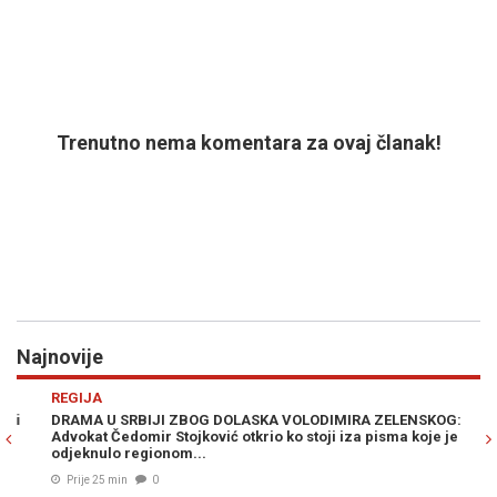
Trenutno nema komentara za ovaj članak!
Najnovije
Previous
N
REGIJA
VI
DRAMA U SRBIJI ZBOG DOLASKA VOLODIMIRA ZELENSKOG:
ZA
Advokat Čedomir Stojković otkrio ko stoji iza pisma koje je
Čo
odjeknulo regionom...
Prije 25 min
0