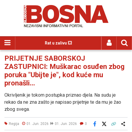
Rat u zalivu 💥
PRIJETNJE SABORSKOJ
ZASTUPNICI: Muškarac osuđen zbog
poruka "Ubijte je", kod kuće mu
pronašli...
Okrivljenik je tokom postupka priznao djela. Na sudu je
rekao da ne zna zašto je napisao prijetnje te da mu je žao
zbog svega.
Regija
01. Jun. 2026
01. Jun. 2026
0
Facebook
X
Kopiraj link
Više