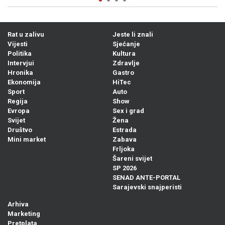
Rat u zalivu
Jeste li znali
Vijesti
Sjećanje
Politika
Kultura
Intervjui
Zdravlje
Hronika
Gastro
Ekonomija
HiTec
Sport
Auto
Regija
Show
Evropa
Sex i grad
Svijet
Žena
Društvo
Estrada
Mini market
Zabava
Frljoka
Šareni svijet
SP 2026
SENAD ANTE-PORTAL
Sarajevski snajperisti
Arhiva
Marketing
Pretplata