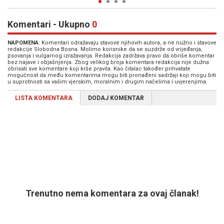
Komentari - Ukupno
0
NAPOMENA
: Komentari odražavaju stavove njihovih autora, a ne nužno i stavove
redakcije Slobodna Bosna. Molimo korisnike da se suzdrže od vrijeđanja,
psovanja i vulgarnog izražavanja. Redakcija zadržava pravo da obriše komentar
bez najave i objašnjenja. Zbog velikog broja komentara redakcija nije dužna
obrisati sve komentare koji krše pravila. Kao čitalac također prihvatate
mogućnost da među komentarima mogu biti pronađeni sadržaji koji mogu biti
u suprotnosti sa vašim vjerskim, moralnim i drugim načelima i uvjerenjima.
LISTA KOMENTARA
DODAJ KOMENTAR
Trenutno nema komentara za ovaj članak!