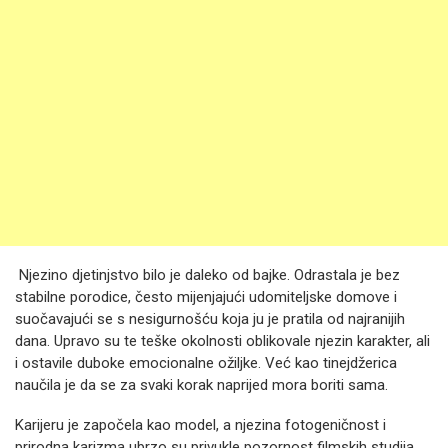
Njezino djetinjstvo bilo je daleko od bajke. Odrastala je bez
stabilne porodice, često mijenjajući udomiteljske domove i
suočavajući se s nesigurnošću koja ju je pratila od najranijih
dana. Upravo su te teške okolnosti oblikovale njezin karakter, ali
i ostavile duboke emocionalne ožiljke. Već kao tinejdžerica
naučila je da se za svaki korak naprijed mora boriti sama.
Karijeru je započela kao model, a njezina fotogeničnost i
prirodna karizma ubrzo su privukle pozornost filmskih studija.