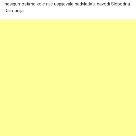
nesigurnostima koje nije uspijevala nadvladati, navodi Slobodna
Dalmacija.