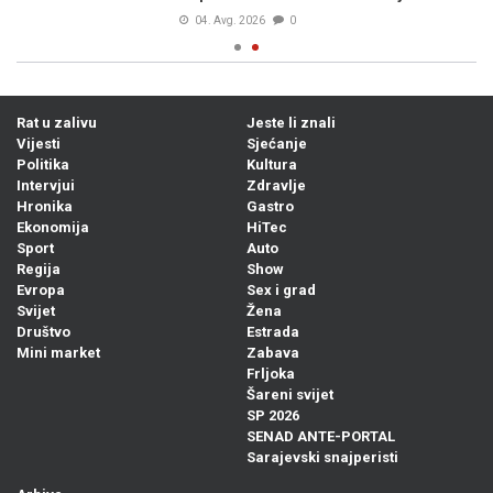
04. Avg. 2026
0
Rat u zalivu
Jeste li znali
Vijesti
Sjećanje
Politika
Kultura
Intervjui
Zdravlje
Hronika
Gastro
Ekonomija
HiTec
Sport
Auto
Regija
Show
Evropa
Sex i grad
Svijet
Žena
Društvo
Estrada
Mini market
Zabava
Frljoka
Šareni svijet
SP 2026
SENAD ANTE-PORTAL
Sarajevski snajperisti