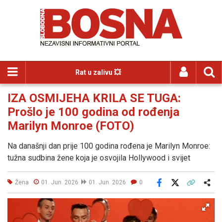
Rat u zalivu 💥
IZA OSMIJEHA KRILA SE TUGA:
Prošlo je 100 godina od rođenja
Marilyn Monroe (FOTO)
Na današnji dan prije 100 godina rođena je Marilyn Monroe:
tužna sudbina žene koja je osvojila Hollywood i svijet
Žena
01. Jun. 2026
01. Jun. 2026
0
Facebook
X
Kopiraj link
Više