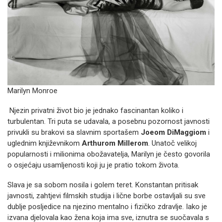
Marilyn Monroe
Njezin privatni život bio je jednako fascinantan koliko i
turbulentan. Tri puta se udavala, a posebnu pozornost javnosti
privukli su brakovi sa slavnim sportašem
Joeom DiMaggiom
i
uglednim književnikom
Arthurom Millerom
. Unatoč velikoj
popularnosti i milionima obožavatelja, Marilyn je često govorila
o osjećaju usamljenosti koji ju je pratio tokom života.
Slava je sa sobom nosila i golem teret. Konstantan pritisak
javnosti, zahtjevi filmskih studija i lične borbe ostavljali su sve
dublje posljedice na njezino mentalno i fizičko zdravlje. Iako je
izvana djelovala kao žena koja ima sve, iznutra se suočavala s