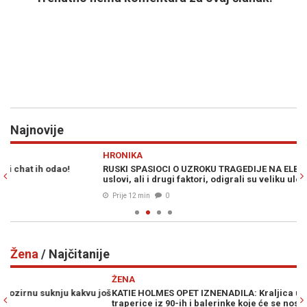
Najnovije
Previous
N
HRONIKA
E
RUSKI SPASIOCI O UZROKU TRAGEDIJE NA ELBRUSU: Vremenski
PA
uslovi, ali i drugi faktori, odigrali su veliku ulogu
ra
Prije 12 min
0
Žena
/ Najčitanije
Previous
N
ŽENA
još
KATIE HOLMES OPET IZNENADILA: Kraljica ulične mode vratila je
traperice iz 90-ih i balerinke koje će se nositi čitavu jesen (FOTO)