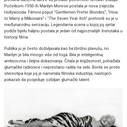
Početkom 1950-ih Marilyn Monroe postala je nova zvijezda
Hollywooda. Filmovi poput "Gentlemen Prefer Blondes“, "How
to Marry a Millionaire“ i "The Seven Year Itch“ pretvorili su je u
međunarodnu senzaciju. Legendarna scena u kojoj joj vjetar
podiže bijelu haljinu postala je jedan od najpoznatijih trenutaka u
historiji filma.
Publika ju je često doživljavala kao bezbrižnu plavušu, no
Marilyn je bila mnogo više od toga. Bila je inteligentna,
ambiciozna i željna dokazivanja. Čitala je književnost, pohađala
glumačke radionice i neprestano radila na sebi. Borila se protiv
stereotipa koje joj je nametala filmska industrija, nastojeći
pokazati da posjeduje ozbiljan glumački talent.