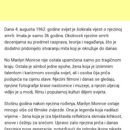
Dana 4. augusta 1962. godine svijet je šokirala vijest o njezinoj
smrti. Imala je samo 36 godina. Okolnosti njezine smrti
decenijama su predmet rasprava, teorija i nagađanja, što je
dodatno pridonijelo stvaranju mita koji je okružuje do danas.
No Marilyn Monroe nije ostala upamćena samo po tragičnom
kraju. Ostala je simbol jedne epohe, žena koja je iznimnim
talentom i karizmom osvojila svijet, ali i osoba čija priča
podsjeća na cijenu slave. Njezini filmovi i danas se gledaju,
njezine fotografije krase naslovnice i muzeje, a njezin utjecaj
vidljiv je u modi, filmu i popularnoj kulturi diljem svijeta.
Stotinu godina nakon njezina rođenja, Marilyn Monroe ostaje
mnogo više od filmske zvijezde. Ona je legenda koja nadilazi
vrijeme - žena koja je iza blještavila reflektora skrivala krhkost,
snove i čežnju za srećom. Upravo zato njezina priča i danas
fascinira nove generacije, potvrđujući da istinske ikone nikada