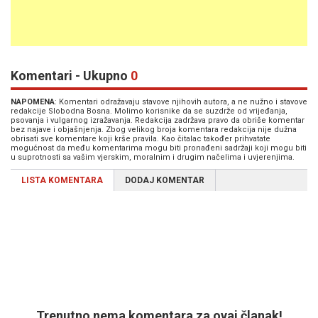
Komentari - Ukupno
0
NAPOMENA
: Komentari odražavaju stavove njihovih autora, a ne nužno i stavove
redakcije Slobodna Bosna. Molimo korisnike da se suzdrže od vrijeđanja,
psovanja i vulgarnog izražavanja. Redakcija zadržava pravo da obriše komentar
bez najave i objašnjenja. Zbog velikog broja komentara redakcija nije dužna
obrisati sve komentare koji krše pravila. Kao čitalac također prihvatate
mogućnost da među komentarima mogu biti pronađeni sadržaji koji mogu biti
u suprotnosti sa vašim vjerskim, moralnim i drugim načelima i uvjerenjima.
LISTA KOMENTARA
DODAJ KOMENTAR
Trenutno nema komentara za ovaj članak!