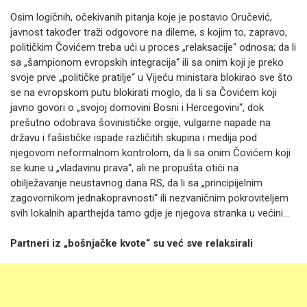
Osim logičnih, očekivanih pitanja koje je postavio Oručević,
javnost također traži odgovore na dileme, s kojim to, zapravo,
političkim Čovićem treba ući u proces „relaksacije“ odnosa; da li
sa „šampionom evropskih integracija“ ili sa onim koji je preko
svoje prve „političke pratilje“ u Vijeću ministara blokirao sve što
se na evropskom putu blokirati moglo, da li sa Čovićem koji
javno govori o „svojoj domovini Bosni i Hercegovini“, dok
prešutno odobrava šovinističke orgije, vulgarne napade na
državu i fašističke ispade različitih skupina i medija pod
njegovom neformalnom kontrolom, da li sa onim Čovićem koji
se kune u „vladavinu prava“, ali ne propušta otići na
obilježavanje neustavnog dana RS, da li sa „principijelnim
zagovornikom jednakopravnosti“ ili nezvaničnim pokroviteljem
svih lokalnih aparthejda tamo gdje je njegova stranka u većini...
Partneri iz „bošnjačke kvote“ su već sve relaksirali