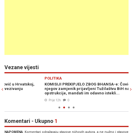
Vezane vijesti
Previous
N
POLITIKA
PO
KOMISIJI PREKIPJELO ZBOG BHANSA-e: Čovićev zet Primorac i
ZA
njegov zamjenik prijavljeni Tužilaštvu BiH nakon mjeseci
os
opstrukcije, mandati im odavno istekli...
Prije 12h
0
Komentari - Ukupno
1
NAPOMENA
: Komentari odražavaju stavove njihovih autora, a ne nužno i stavove