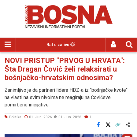
Rat u zalivu 💥
NOVI PRISTUP "PRVOG U HRVATA":
Šta Dragan Čović želi relaksirati u
bošnjačko-hrvatskim odnosima?
Zanimljivo je da partneri lidera HDZ-a iz "bošnjačke kvote"
na vlasti na svim nivoima ne reagiraju na Čovićeve
pomirbene inicijative.
Politika
01. Jun. 2026
01. Jun. 2026
1
Facebook
X
Kopiraj link
Više