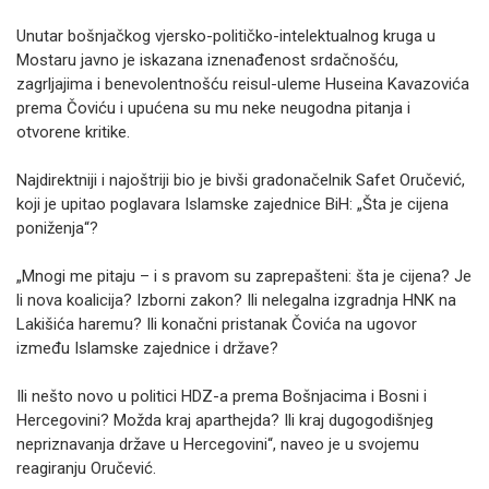
Unutar bošnjačkog vjersko-političko-intelektualnog kruga u
Mostaru javno je iskazana iznenađenost srdačnošću,
zagrljajima i benevolentnošću reisul-uleme Huseina Kavazovića
prema Čoviću i upućena su mu neke neugodna pitanja i
otvorene kritike.
Najdirektniji i najoštriji bio je bivši gradonačelnik Safet Oručević,
koji je upitao poglavara Islamske zajednice BiH: „Šta je cijena
poniženja“?
„Mnogi me pitaju – i s pravom su zaprepašteni: šta je cijena? Je
li nova koalicija? Izborni zakon? Ili nelegalna izgradnja HNK na
Lakišića haremu? Ili konačni pristanak Čovića na ugovor
između Islamske zajednice i države?
Ili nešto novo u politici HDZ-a prema Bošnjacima i Bosni i
Hercegovini? Možda kraj aparthejda? Ili kraj dugogodišnjeg
nepriznavanja države u Hercegovini“, naveo je u svojemu
reagiranju Oručević.