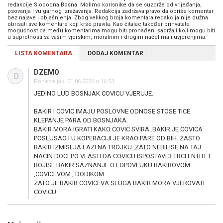
redakcije Slobodna Bosna. Molimo korisnike da se suzdrže od vrijeđanja,
psovanja i vulgarnog izražavanja. Redakcija zadržava pravo da obriše komentar
bez najave i objašnjenja. Zbog velikog broja komentara redakcija nije dužna
obrisati sve komentare koji krše pravila. Kao čitalac također prihvatate
mogućnost da među komentarima mogu biti pronađeni sadržaji koji mogu biti
u suprotnosti sa vašim vjerskim, moralnim i drugim načelima i uvjerenjima.
LISTA KOMENTARA
DODAJ KOMENTAR
DZEMO
D
Ponedeljak, 01.06.2026 u 16:53
JEDINO LUD BOSNJAK COVICU VJERUJE.
BAKIR I COVIC IMAJU POSLOVNE ODNOSE STOSE TICE
KLEPANJE PARA OD BOSNJAKA.
BAKIR MORA IGRATI KAKO COVIC SVIRA .BAKIR JE COVICA
POSLUSAO I U KOPERACIJI JE KRAO PARE OD BIH. ZASTO
BAKIR IZMISLJA LAZI NA TROJKU ,ZATO NEBILISE NA TAJ
NACIN DOCEPO VLASTI DA COVICU ISPOSTAVI 3 TRCI ENTITET.
BOJISE BAKIR SAZNANJE O LOPOVLUKU BAKIROVOM
,COVICEVOM , DODIKOM
ZATO JE BAKIR COVICEVA SLUGA.BAKIR MORA VJEROVATI
COVICU.