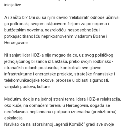
inicijative.
A i zašto bi? Oni su sa njim davno "relaksirali" odnose učinivši
ga poltronski, svojom isključivom željom za pozicijama i
budžetskim novcima, nezrelošću, nesposobnošću i
potkapacitiranošću neprikosnovenim vladarom Bosne i
Hercegovine.
Ni sanjati lider HDZ-a nije mogao da će, uz svog političkog
jednojajčanog blizanca iz Laktaša, preko svojih rodbinsko-
stranačkih odanih poslušnika, kontrolirati sve glavne
infrastrukturne i energetske projekte, strateške finansijske i
telekomunikacijske tokove, procese u oblasti sigurnosti,
vanjskih poslova, kulture...
Međutim, dok je na jednoj strani tema lidera HDZ-a relaksacija,
oko kuće, na domaćem terenu u Hercegovini, događa se
neočekivana, neplanirana i potpuno iznenadna (predizborna)
eskalacija.
Navikao da na isforsiranoj „agendi Komšić“ gradi sve svoje