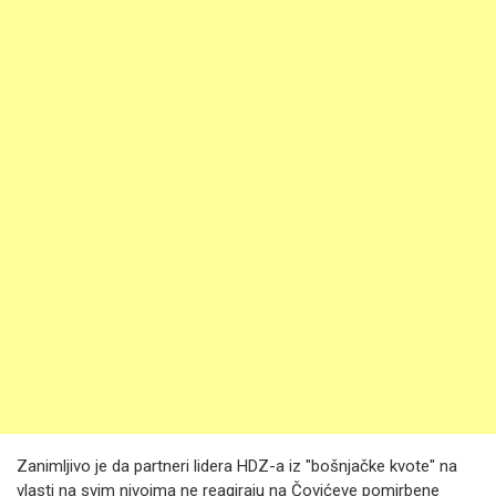
Zanimljivo je da partneri lidera HDZ-a iz "bošnjačke kvote" na
vlasti na svim nivoima ne reagiraju na Čovićeve pomirbene