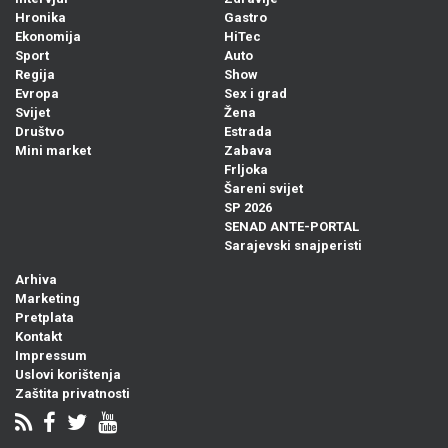
Hronika
Gastro
Ekonomija
HiTec
Sport
Auto
Regija
Show
Evropa
Sex i grad
Svijet
Žena
Društvo
Estrada
Mini market
Zabava
Frljoka
Šareni svijet
SP 2026
SENAD ANTE-PORTAL
Sarajevski snajperisti
Arhiva
Marketing
Pretplata
Kontakt
Impressum
Uslovi korištenja
Zaštita privatnosti