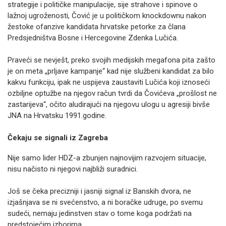
strategije i političke manipulacije, sije strahove i spinove o
lažnoj ugroženosti, Čović je u političkom knockdownu nakon
žestoke ofanzive kandidata hrvatske petorke za člana
Predsjedništva Bosne i Hercegovine Zdenka Lučića.
Praveći se nevješt, preko svojih medijskih megafona pita zašto
je on meta „prljave kampanje“ kad nije službeni kandidat za bilo
kakvu funkciju, ipak ne uspijeva zaustaviti Lučića koji iznoseći
ozbiljne optužbe na njegov račun tvrdi da Čovićeva „prošlost ne
zastarijeva“, očito aludirajući na njegovu ulogu u agresiji bivše
JNA na Hrvatsku 1991.godine.
Čekaju se signali iz Zagreba
Nije samo lider HDZ-a zbunjen najnovijim razvojem situacije,
nisu načisto ni njegovi najbliži suradnici.
Još se čeka precizniji i jasniji signal iz Banskih dvora, ne
izjašnjava se ni svećenstvo, a ni boračke udruge, po svemu
sudeći, nemaju jedinstven stav o tome koga podržati na
predstojećim izborima.