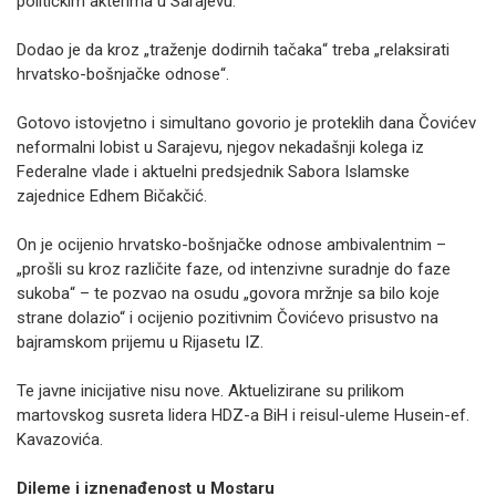
političkim akterima u Sarajevu.
Dodao je da kroz „traženje dodirnih tačaka“ treba „relaksirati
hrvatsko-bošnjačke odnose“.
Gotovo istovjetno i simultano govorio je proteklih dana Čovićev
neformalni lobist u Sarajevu, njegov nekadašnji kolega iz
Federalne vlade i aktuelni predsjednik Sabora Islamske
zajednice Edhem Bičakčić.
On je ocijenio hrvatsko-bošnjačke odnose ambivalentnim –
„prošli su kroz različite faze, od intenzivne suradnje do faze
sukoba“ – te pozvao na osudu „govora mržnje sa bilo koje
strane dolazio“ i ocijenio pozitivnim Čovićevo prisustvo na
bajramskom prijemu u Rijasetu IZ.
Te javne inicijative nisu nove. Aktuelizirane su prilikom
martovskog susreta lidera HDZ-a BiH i reisul-uleme Husein-ef.
Kavazovića.
Dileme i iznenađenost u Mostaru