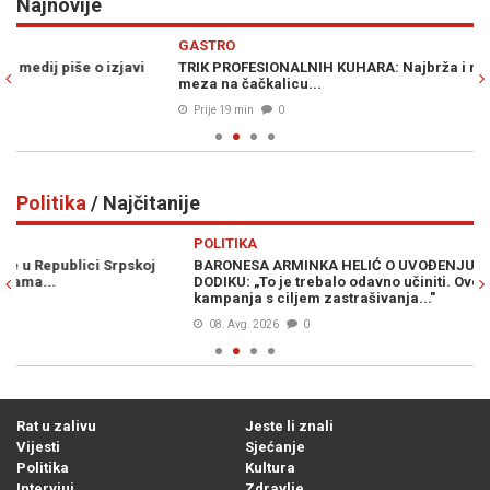
Najnovije
Previous
N
GASTRO
Z
TRIK PROFESIONALNIH KUHARA: Najbrža i najatraktivnija ljetna
TI
meza na čačkalicu...
ek
Prije 19 min
0
Politika
/ Najčitanije
Previous
N
POLITIKA
PO
BARONESA ARMINKA HELIĆ O UVOĐENJU NOVIH SANKCIJA
BO
DODIKU: „To je trebalo odavno učiniti. Ovo je kontinuirana
Pa
kampanja s ciljem zastrašivanja..."
ka
08. Avg. 2026
0
Rat u zalivu
Jeste li znali
Vijesti
Sjećanje
Politika
Kultura
Intervjui
Zdravlje