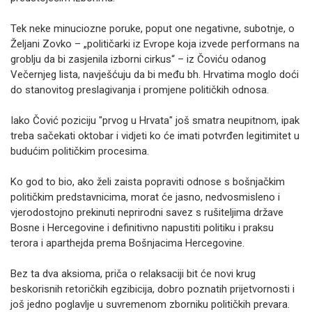
Tek neke minuciozne poruke, poput one negativne, subotnje, o
Željani Zovko – „političarki iz Evrope koja izvede performans na
groblju da bi zasjenila izborni cirkus“ – iz Čoviću odanog
Večernjeg lista, navješćuju da bi među bh. Hrvatima moglo doći
do stanovitog preslagivanja i promjene političkih odnosa.
Iako Čović poziciju "prvog u Hrvata" još smatra neupitnom, ipak
treba sačekati oktobar i vidjeti ko će imati potvrđen legitimitet u
budućim političkim procesima.
Ko god to bio, ako želi zaista popraviti odnose s bošnjačkim
političkim predstavnicima, morat će jasno, nedvosmisleno i
vjerodostojno prekinuti neprirodni savez s rušiteljima države
Bosne i Hercegovine i definitivno napustiti politiku i praksu
terora i aparthejda prema Bošnjacima Hercegovine.
Bez ta dva aksioma, priča o relaksaciji bit će novi krug
beskorisnih retoričkih egzibicija, dobro poznatih prijetvornosti i
još jedno poglavlje u suvremenom zborniku političkih prevara.