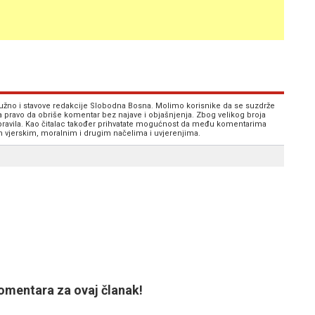
 nužno i stavove redakcije Slobodna Bosna. Molimo korisnike da se suzdrže
va pravo da obriše komentar bez najave i objašnjenja. Zbog velikog broja
 pravila. Kao čitalac također prihvatate mogućnost da među komentarima
im vjerskim, moralnim i drugim načelima i uvjerenjima.
mentara za ovaj članak!