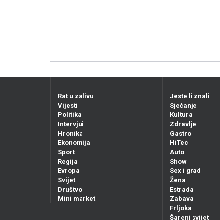
Rat u zalivu
Jeste li znali
Vijesti
Sjećanje
Politika
Kultura
Intervjui
Zdravlje
Hronika
Gastro
Ekonomija
HiTec
Sport
Auto
Regija
Show
Evropa
Sex i grad
Svijet
Žena
Društvo
Estrada
Mini market
Zabava
Frljoka
Šareni svijet