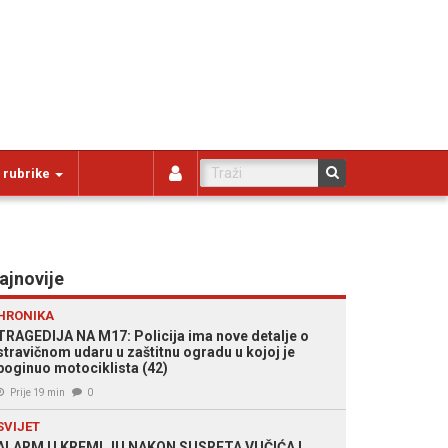
 rubrike
ajnovije
HRONIKA
TRAGEDIJA NA M17: Policija ima nove detalje o
stravičnom udaru u zaštitnu ogradu u kojoj je
poginuo motociklista (42)
Prije 19 min
0
SVIJET
ALARM U KREMLJU NAKON SUSRETA VUČIĆA I