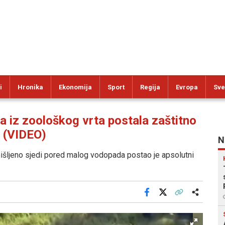
i
Hronika
Ekonomija
Sport
Regija
Evropa
Sve
z zoološkog vrta postala zaštitno
a (VIDEO)
N
šljeno sjedi pored malog vodopada postao je apsolutni
Facebook
X
Kopiraj link
Više