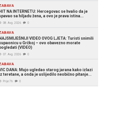
ZABAVA
HIT NA INTERNETU: Hercegovac se hvalio da je
spavao sa hiljadu žena, a ovo je prava istina...
08. Avg. 2026
0
ZABAVA
NAJSMIJEŠNIJI VIDEO OVOG LJETA: Turisti snimili
kupaonicu u Grčkoj – ovo obavezno morate
pogledati (VIDEO)
07. Avg. 2026
0
ZABAVA
VIC DANA: Mujo ugledao starog jarana kako izlazi
iz teretane, a onda je uslijedilo neobično pitanje...
Prije 7h
0