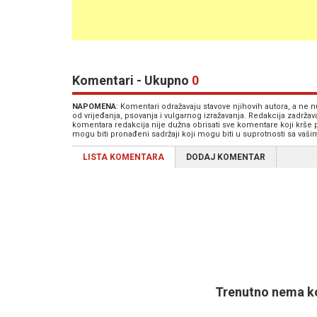
Komentari - Ukupno
0
NAPOMENA
: Komentari odražavaju stavove njihovih autora, a ne
od vrijeđanja, psovanja i vulgarnog izražavanja. Redakcija zadrža
komentara redakcija nije dužna obrisati sve komentare koji krše
mogu biti pronađeni sadržaji koji mogu biti u suprotnosti sa vaš
LISTA KOMENTARA
DODAJ KOMENTAR
Trenutno nema ko