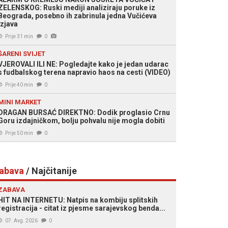
ZELENSKOG: Ruski mediji analiziraju poruke iz
Beograda, posebno ih zabrinula jedna Vučićeva
izjava
Prije 31 min
0
ŠARENI SVIJET
VJEROVALI ILI NE: Pogledajte kako je jedan udarac
s fudbalskog terena napravio haos na cesti (VIDEO)
Prije 40 min
0
MINI MARKET
DRAGAN BURSAĆ DIREKTNO: Dodik proglasio Crnu
Goru izdajničkom, bolju pohvalu nije mogla dobiti
Prije 50 min
0
abava
/ Najčitanije
ZABAVA
HIT NA INTERNETU: Natpis na kombiju splitskih
registracija - citat iz pjesme sarajevskog benda...
07. Avg. 2026
0