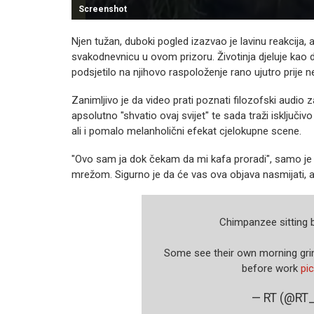
Screenshot
Njen tužan, duboki pogled izazvao je lavinu reakcija, 
svakodnevnicu u ovom prizoru. Životinja djeluje kao da
podsjetilo na njihovo raspoloženje rano ujutro prije
Zanimljivo je da video prati poznati filozofski audio 
apsolutno "shvatio ovaj svijet" te sada traži isključ
ali i pomalo melanholični efekat cjelokupne scene.
"Ovo sam ja dok čekam da mi kafa proradi", samo je 
mrežom. Sigurno je da će vas ova objava nasmijati, a
Chimpanzee sitting b
Some see their own morning grind
before work
pi
— RT (@RT