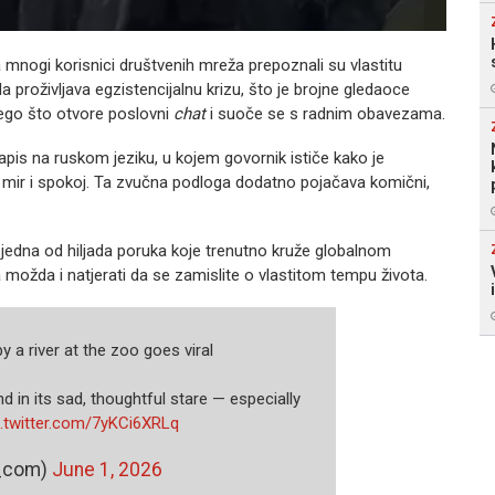
a mnogi korisnici društvenih mreža prepoznali su vlastitu
 proživljava egzistencijalnu krizu, što je brojne gledaoce
 nego što otvore poslovni
chat
i suoče se s radnim obavezama.
zapis na ruskom jeziku, u kojem govornik ističe kako je
ivo mir i spokoj. Ta zvučna podloga dodatno pojačava komični,
jedna od hiljada poruka koje trenutno kruže globalnom
 možda i natjerati da se zamislite o vlastitom tempu života.
y a river at the zoo goes viral
 in its sad, thoughtful stare — especially
c.twitter.com/7yKCi6XRLq
_com)
June 1, 2026