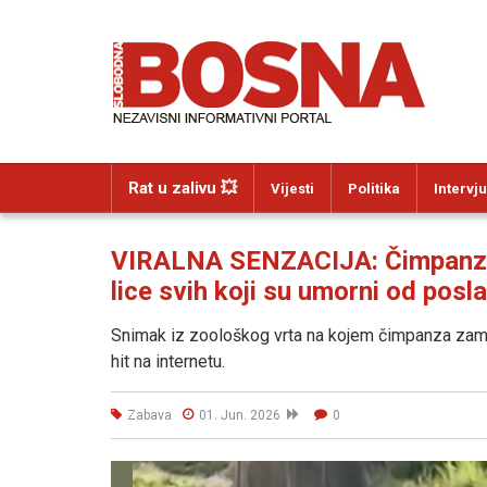
Rat u zalivu 💥
Vijesti
Politika
Intervju
VIRALNA SENZACIJA: Čimpanza i
lice svih koji su umorni od posl
Snimak iz zoološkog vrta na kojem čimpanza zami
hit na internetu.
Zabava
01. Jun. 2026
0