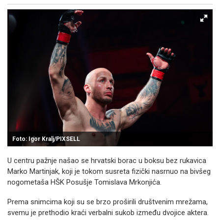
Facebook
X
Kopiraj link
Više
Foto: Igor Kralj/PIXSELL
U centru pažnje našao se hrvatski borac u boksu bez rukavica
Marko Martinjak, koji je tokom susreta fizički nasrnuo na bivšeg
nogometaša HŠK Posušje Tomislava Mrkonjića.
Prema snimcima koji su se brzo proširili društvenim mrežama,
svemu je prethodio kraći verbalni sukob između dvojice aktera.