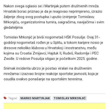
Nakon svega oglasio se i Martinjak putem društvenih mreža.
Hrvatski borac priznao je da je reagovao neprimjereno, izrazio
žaljenje zbog svog postupka i uputio izvinjenje Tomislavu
Mrkonjiću, organizatorima turnira, saigračima, navijačima i svim
gledateljima.
Tomislav Mrkonjić je bivši nogometaš HŠK Posušje. Ovaj 31-
godišnji nogometaš rođen je u Splitu, a tokom karijere nosio je
dresove nekoliko klubova u Hrvatskoj i inostranstvu, među
kojima su Croatia Zmijavci, Hajduk II, Rudeš, Radomlje i PEC
Zwolle. U redove Posušja stigao je početkom 2025. godine.
Snimak incidenta ubrzo je postao viralan na društvenim
mrežama i izazvao brojne reakcije sportske javnosti, koja je
osudila ovakvo ponašanje na sportskim terenima.
Tagovi:
MARKO MARTINJAK
TOMISLAV MRKONJIĆ