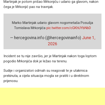
Martinjak je potom prišao Mrkonjiću i udario ga glavom, nakon
čega je Mrkonjić pao na travnjak.
Marko Martinjak udario glavom nogometaša Posušja
Tomislava Mrkonjića
pic.twitter.com/cGKhUYbNbD
— hercegovina.info (@hercegovinainfo)
June 1,
2026
Incident se tu nije završio, jer je Martinjak nakon toga loptom
pogodio Mrkonjića dok je ležao na terenu.
Sudije i organizatori odmah su reagovali te je utakmica
prekinuta, a cijela situacija mogla se pratiti i u direktnom
prijenosu.