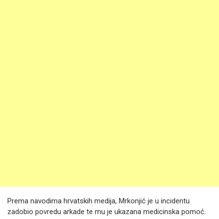
Prema navodima hrvatskih medija, Mrkonjić je u incidentu
zadobio povredu arkade te mu je ukazana medicinska pomoć.