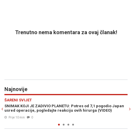
Trenutno nema komentara za ovaj članak!
Najnovije
Previous
N
SHOW
 pogodio Japan
URNEBESNO: Novi "izum" u trans bacio pivopije širom s
a (VIDEO)
pogledajte kako radi...
Prije 11 min
0