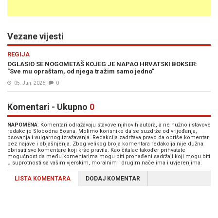
Vezane vijesti
REGIJA
OGLASIO SE NOGOMETAŠ KOJEG JE NAPAO HRVATSKI BOKSER:
"Sve mu opraštam, od njega tražim samo jedno"
05. Jun. 2026
0
Komentari - Ukupno
0
NAPOMENA
: Komentari odražavaju stavove njihovih autora, a ne nužno i stavove
redakcije Slobodna Bosna. Molimo korisnike da se suzdrže od vrijeđanja,
psovanja i vulgarnog izražavanja. Redakcija zadržava pravo da obriše komentar
bez najave i objašnjenja. Zbog velikog broja komentara redakcija nije dužna
obrisati sve komentare koji krše pravila. Kao čitalac također prihvatate
mogućnost da među komentarima mogu biti pronađeni sadržaji koji mogu biti
u suprotnosti sa vašim vjerskim, moralnim i drugim načelima i uvjerenjima.
LISTA KOMENTARA
DODAJ KOMENTAR