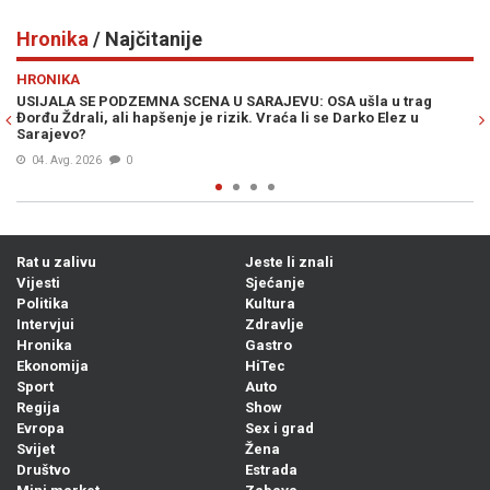
Hronika
/ Najčitanije
Previous
N
HRONIKA
šla u trag
"AKO ŽELITE ZAVRŠITI U BOLNICI, DOĐITE OVAMO": Poli
rko Elez u
potukao na plaži, kamere sve snimile (VIDEO)
05. Avg. 2026
0
Rat u zalivu
Jeste li znali
Vijesti
Sjećanje
Politika
Kultura
Intervjui
Zdravlje
Hronika
Gastro
Ekonomija
HiTec
Sport
Auto
Regija
Show
Evropa
Sex i grad
Svijet
Žena
Društvo
Estrada