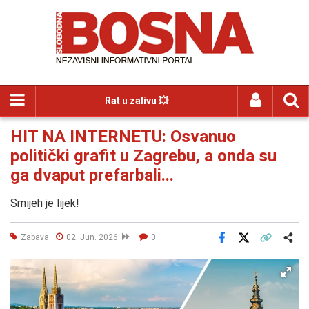
Rat u zalivu 💥
HIT NA INTERNETU: Osvanuo
politički grafit u Zagrebu, a onda su
ga dvaput prefarbali...
Smijeh je lijek!
Zabava
02. Jun. 2026
0
Facebook
X
Kopiraj link
Više