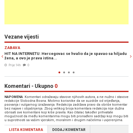
Vezane vijesti
Previous
N
ZABAVA
 hiljadu
HIT NA INTERNETU: Natpis na kombiju splitskih registracija - c
iz pjesme sarajevskog benda...
07. Avg. 2026
0
Komentari - Ukupno
0
NAPOMENA
: Komentari odražavaju stavove njihovih autora, a ne nužno i stavove
redakcije Slobodna Bosna. Molimo korisnike da se suzdrže od vrijeđanja,
psovanja i vulgarnog izražavanja. Redakcija zadržava pravo da obriše komentar
bez najave i objašnjenja. Zbog velikog broja komentara redakcija nije dužna
obrisati sve komentare koji krše pravila. Kao čitalac također prihvatate
mogućnost da među komentarima mogu biti pronađeni sadržaji koji mogu biti
u suprotnosti sa vašim vjerskim, moralnim i drugim načelima i uvjerenjima.
LISTA KOMENTARA
DODAJ KOMENTAR