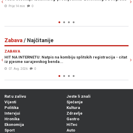
Prije 20 min
0
Zabava
/ Najčitanije
Previous
N
ZABAVA
racija - citat
VIC DANA: Skupljale se pare za obnovu lokalne crkve, a
začuo poznati glas iz mase...
06. Avg. 2026
0
Rat u zalivu
Jeste li znali
Vijesti
Sjećanje
Politika
Kultura
Intervjui
Zdravlje
Hronika
Gastro
Ekonomija
HiTec
Sport
Auto