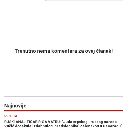
Trenutno nema komentara za ovaj članak!
Najnovije
Previous
N
HRONIKA
kog naroda
TRAGEDIJA U BH. GRADU: Na poznatom kupalištu se utop
og u Beogradu"
godišnji mladić