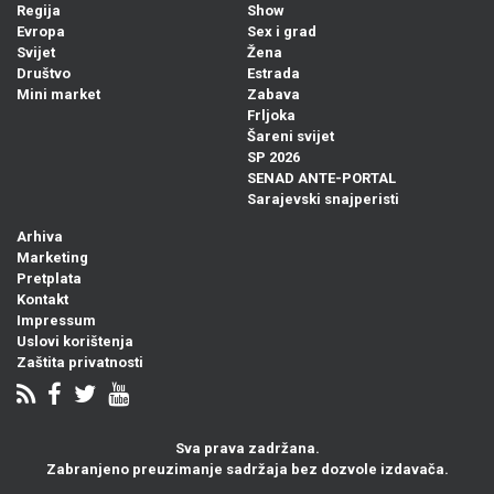
Regija
Show
Evropa
Sex i grad
Svijet
Žena
Društvo
Estrada
Mini market
Zabava
Frljoka
Šareni svijet
SP 2026
SENAD ANTE-PORTAL
Sarajevski snajperisti
Arhiva
Marketing
Pretplata
Kontakt
Impressum
Uslovi korištenja
Zaštita privatnosti
Sva prava zadržana.
Zabranjeno preuzimanje sadržaja bez dozvole izdavača.