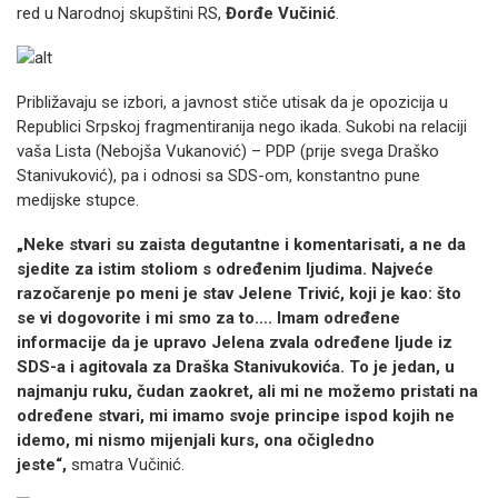
red u Narodnoj skupštini RS,
Đorđe Vučinić
.
Približavaju se izbori, a javnost stiče utisak da je opozicija u
Republici Srpskoj fragmentiranija nego ikada. Sukobi na relaciji
vaša Lista (Nebojša Vukanović) – PDP (prije svega Draško
Stanivuković), pa i odnosi sa SDS-om, konstantno pune
medijske stupce.
„Neke stvari su zaista degutantne i komentarisati, a ne da
sjedite za istim stoliom s određenim ljudima. Najveće
razočarenje po meni je stav Jelene Trivić, koji je kao: što
se vi dogovorite i mi smo za to…. Imam određene
informacije da je upravo Jelena zvala određene ljude iz
SDS-a i agitovala za Draška Stanivukovića. To je jedan, u
najmanju ruku, čudan zaokret, ali mi ne možemo pristati na
određene stvari, mi imamo svoje principe ispod kojih ne
idemo, mi nismo mijenjali kurs, ona očigledno
jeste“,
smatra Vučinić.