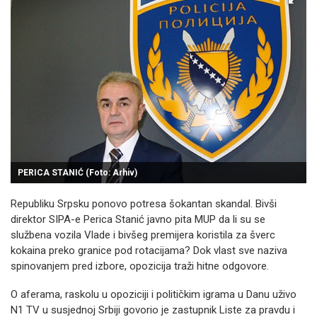
PERICA STANIĆ (Foto: Arhiv)
Republiku Srpsku ponovo potresa šokantan skandal. Bivši
direktor SIPA-e Perica Stanić javno pita MUP da li su se
službena vozila Vlade i bivšeg premijera koristila za šverc
kokaina preko granice pod rotacijama? Dok vlast sve naziva
spinovanjem pred izbore, opozicija traži hitne odgovore.
O aferama, raskolu u opoziciji i političkim igrama u Danu uživo
N1 TV u susjednoj Srbiji govorio je zastupnik Liste za pravdu i