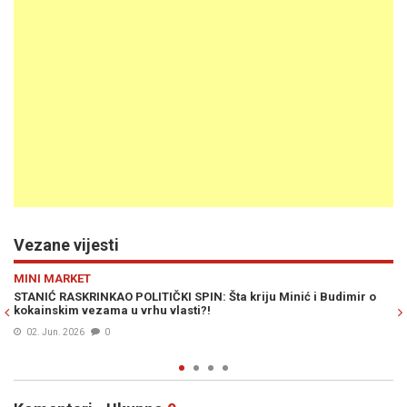
Vezane vijesti
Previous
N
VIJESTI
: Šta kriju Minić i Budimir o
VELIKA KRIMINALNA AFERA POTRESA RS
?!
premijera Radovana Viškovića u služ
kokain iz Srbije u Banja Luku?!
29. Maj 2026
0