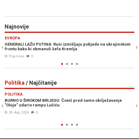
Najnovije
Previous
N
RAT U ZALIVU
usi izmišljaju pobjede na ukrajinskom
OVAKO ILI NIKAKO: Ultimatum 
 šefa Kremlja
traže od Sjedinjenih Američk
Prije 14 min
0
Politika
/ Najčitanije
Previous
N
POLITIKA
U: Čović pred samo obilježavanje
BARONESA ARMINKA HELIĆ O
čiću
DODIKU: „To je trebalo odavno
kampanja s ciljem zastrašivan
Prije 9h
0