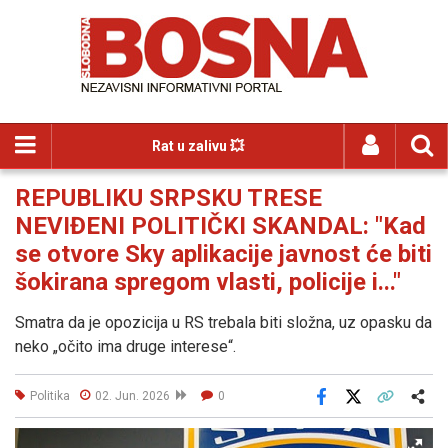
Rat u zalivu 💥
REPUBLIKU SRPSKU TRESE
NEVIĐENI POLITIČKI SKANDAL: "Kad
se otvore Sky aplikacije javnost će biti
šokirana spregom vlasti, policije i..."
Smatra da je opozicija u RS trebala biti složna, uz opasku da
neko „očito ima druge interese“.
Politika
02. Jun. 2026
0
Facebook
X
Kopiraj link
Više