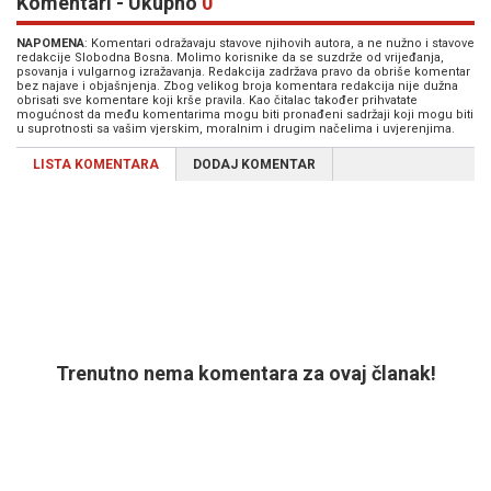
Komentari - Ukupno
0
NAPOMENA
: Komentari odražavaju stavove njihovih autora, a ne nužno i stavove
redakcije Slobodna Bosna. Molimo korisnike da se suzdrže od vrijeđanja,
psovanja i vulgarnog izražavanja. Redakcija zadržava pravo da obriše komentar
bez najave i objašnjenja. Zbog velikog broja komentara redakcija nije dužna
obrisati sve komentare koji krše pravila. Kao čitalac također prihvatate
mogućnost da među komentarima mogu biti pronađeni sadržaji koji mogu biti
u suprotnosti sa vašim vjerskim, moralnim i drugim načelima i uvjerenjima.
LISTA KOMENTARA
DODAJ KOMENTAR
Trenutno nema komentara za ovaj članak!