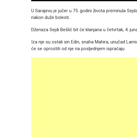
U Sarajevu je jučer u 75. godini života preminula Sej
nakon duže bolesti.
Dženaza Sejdi Bešlić bit će klanjana u četvrtak, 4. j
Iza nje su ostali sin Edin, snaha Mahira, unučad Lamia 
će se oprostiti od nje na posljednjem ispraćaju.