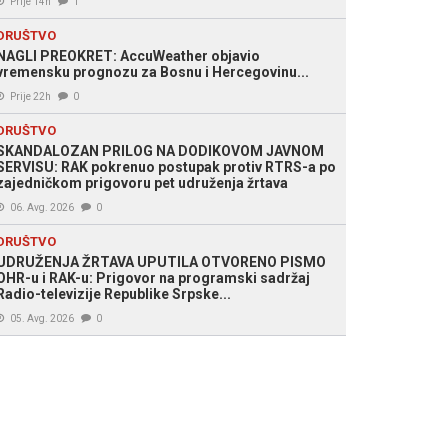
Prije 14h
1
DRUŠTVO
NAGLI PREOKRET: AccuWeather objavio
vremensku prognozu za Bosnu i Hercegovinu...
Prije 22h
0
DRUŠTVO
SKANDALOZAN PRILOG NA DODIKOVOM JAVNOM
SERVISU: RAK pokrenuo postupak protiv RTRS-a po
zajedničkom prigovoru pet udruženja žrtava
06. Avg. 2026
0
DRUŠTVO
UDRUŽENJA ŽRTAVA UPUTILA OTVORENO PISMO
OHR-u i RAK-u: Prigovor na programski sadržaj
Radio-televizije Republike Srpske...
05. Avg. 2026
0