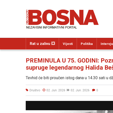
Rat u zalivu 💥
Vijesti
Politika
Intervju
PREMINULA U 75. GODINI: Pozna
supruge legendarnog Halida Beš
Tevhid će biti proučen istog dana u 14.30 sati u dž
Društvo
02. Jun. 2026
02. Jun. 2026
0