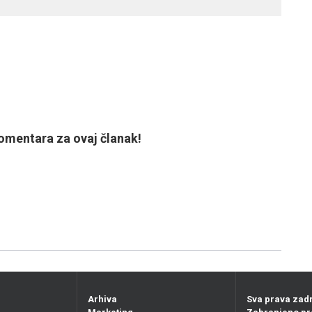
mentara za ovaj članak!
Arhiva
Sva prava zad