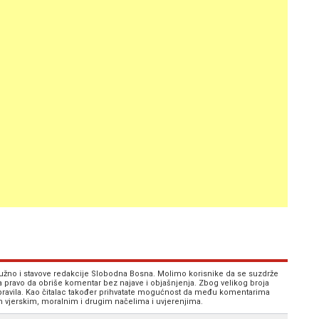
 nužno i stavove redakcije Slobodna Bosna. Molimo korisnike da se suzdrže
va pravo da obriše komentar bez najave i objašnjenja. Zbog velikog broja
 pravila. Kao čitalac također prihvatate mogućnost da među komentarima
im vjerskim, moralnim i drugim načelima i uvjerenjima.