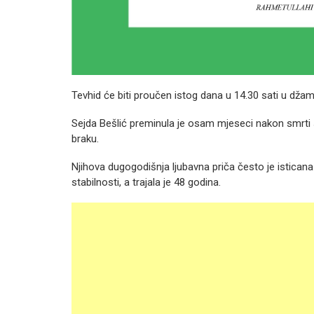
Tevhid će biti proučen istog dana u 14.30 sati u džami
Sejda Bešlić preminula je osam mjeseci nakon smrti s
braku.
Njihova dugogodišnja ljubavna priča često je istica
stabilnosti, a trajala je 48 godina.