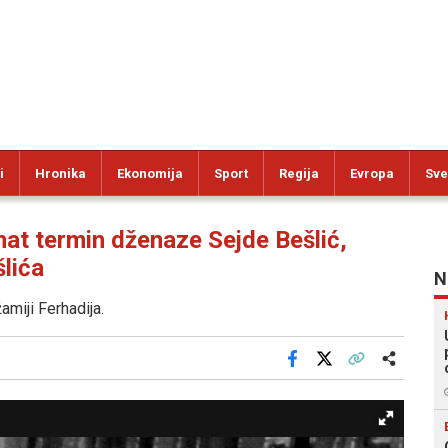
i
Hronika
Ekonomija
Sport
Regija
Evropa
Sve
t termin dženaze Sejde Bešlić,
lića
N
amiji Ferhadija.
Facebook
X
Kopiraj link
Više