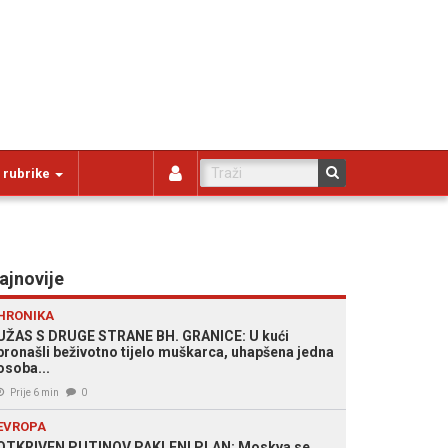
 rubrike
ajnovije
HRONIKA
UŽAS S DRUGE STRANE BH. GRANICE: U kući
pronašli beživotno tijelo muškarca, uhapšena jedna
osoba...
Prije 6 min
0
EVROPA
OTKRIVEN PUTINOV PAKLENI PLAN: Moskva se