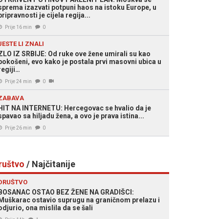
sprema izazvati potpuni haos na istoku Europe, u
pripravnosti je cijela regija...
Prije 16 min
0
JESTE LI ZNALI
ZLO IZ SRBIJE: Od ruke ove žene umirali su kao
pokošeni, evo kako je postala prvi masovni ubica u
regiji…
Prije 24 min
0
ZABAVA
HIT NA INTERNETU: Hercegovac se hvalio da je
spavao sa hiljadu žena, a ovo je prava istina...
Prije 26 min
0
ruštvo
/ Najčitanije
DRUŠTVO
BOSANAC OSTAO BEZ ŽENE NA GRADIŠCI:
Muškarac ostavio suprugu na graničnom prelazu i
odjurio, ona mislila da se šali