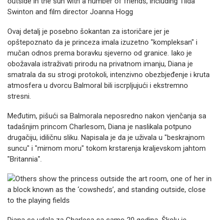
Ovaj detalj je posebno šokantan za istoričare jer je
opštepoznato da je princeza imala izuzetno "kompleksan" i
mučan odnos prema boravku sjeverno od granice. Iako je
obožavala istraživati prirodu na privatnom imanju, Diana je
smatrala da su strogi protokoli, intenzivno obezbjeđenje i kruta
atmosfera u dvorcu Balmoral bili iscrpljujući i ekstremno
stresni.
Međutim, pišući sa Balmorala neposredno nakon vjenčanja sa
tadašnjim princom Charlesom, Diana je naslikala potpuno
drugačiju, idiličnu sliku. Napisala je da je uživala u "beskrajnom
suncu" i "mirnom moru" tokom krstarenja kraljevskom jahtom
"Britannia".