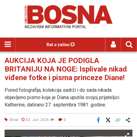
Rat u zalivu 💥
AUKCIJA KOJA JE PODIGLA
BRITANIJU NA NOGE: Isplivale nikad
viđene fotke i pisma princeze Diane!
Pored fotografija, kolekcija sadrži i do sada nikada
objavljeno pismo koje je Diana uputila svojoj prijateljici
Katherine, datirano 27. septembra 1981. godine.
Show
02. Jun. 2026
0
Facebook
X
Kopiraj link
Više