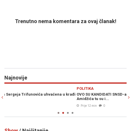
Trenutno nema komentara za ovaj članak!
Najnovije
Previous
N
POLITIKA
S
đi
OVO SU KANDIDATI SNSD-a ZA PARLAMENT BiH: Pored Vulićke i
BH
Amidžića tu su i...
se
Prije 12 min
0
Show
/ Najčitanije