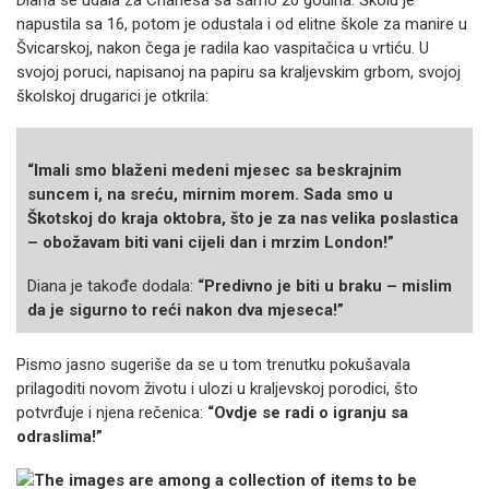
Diana se udala za Charlesa sa samo 20 godina. Školu je
napustila sa 16, potom je odustala i od elitne škole za manire u
Švicarskoj, nakon čega je radila kao vaspitačica u vrtiću. U
svojoj poruci, napisanoj na papiru sa kraljevskim grbom, svojoj
školskoj drugarici je otkrila:
“Imali smo blaženi medeni mjesec sa beskrajnim
suncem i, na sreću, mirnim morem. Sada smo u
Škotskoj do kraja oktobra, što je za nas velika poslastica
– obožavam biti vani cijeli dan i mrzim London!”
Diana je takođe dodala:
“Predivno je biti u braku – mislim
da je sigurno to reći nakon dva mjeseca!”
Pismo jasno sugeriše da se u tom trenutku pokušavala
prilagoditi novom životu i ulozi u kraljevskoj porodici, što
potvrđuje i njena rečenica:
“Ovdje se radi o igranju sa
odraslima!”