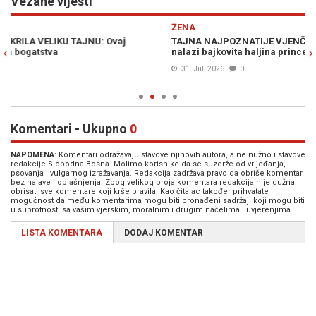
Vezane vijesti
Previous
N
ŽENA
S
TAJNA NAJPOZNATIJE VJENČANICE NA SVIJETU: Gdje se danas
PO
nalazi bajkovita haljina princeze Diane? (FOTO)
DA
VI
31. Jul. 2026
0
Komentari - Ukupno
0
NAPOMENA
: Komentari odražavaju stavove njihovih autora, a ne nužno i stavove
redakcije Slobodna Bosna. Molimo korisnike da se suzdrže od vrijeđanja,
psovanja i vulgarnog izražavanja. Redakcija zadržava pravo da obriše komentar
bez najave i objašnjenja. Zbog velikog broja komentara redakcija nije dužna
obrisati sve komentare koji krše pravila. Kao čitalac također prihvatate
mogućnost da među komentarima mogu biti pronađeni sadržaji koji mogu biti
u suprotnosti sa vašim vjerskim, moralnim i drugim načelima i uvjerenjima.
LISTA KOMENTARA
DODAJ KOMENTAR