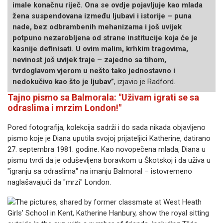
imale konačnu riječ. Ona se ovdje pojavljuje kao mlada
žena suspendovana između ljubavi i istorije – puna
nade, bez odbrambenih mehanizama i još uvijek
potpuno nezarobljena od strane institucije koja će je
kasnije definisati. U ovim malim, krhkim tragovima,
nevinost još uvijek traje – zajedno sa tihom,
tvrdoglavom vjerom u nešto tako jednostavno i
nedokučivo kao što je ljubav”
, izjavio je Radford.
Tajno pismo sa Balmorala: "Uživam igrati se sa
odraslima i mrzim London!"
Pored fotografija, kolekcija sadrži i do sada nikada objavljeno
pismo koje je Diana uputila svojoj prijateljici Katherine, datirano
27. septembra 1981. godine. Kao novopečena mlada, Diana u
pismu tvrdi da je oduševljena boravkom u Škotskoj i da uživa u
"igranju sa odraslima" na imanju Balmoral – istovremeno
naglašavajući da "mrzi" London.