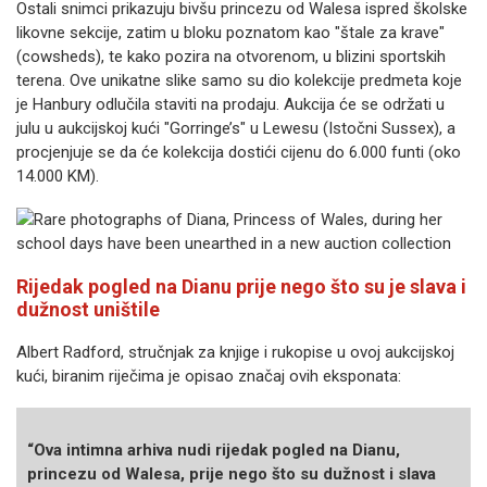
Ostali snimci prikazuju bivšu princezu od Walesa ispred školske
likovne sekcije, zatim u bloku poznatom kao "štale za krave"
(cowsheds), te kako pozira na otvorenom, u blizini sportskih
terena. Ove unikatne slike samo su dio kolekcije predmeta koje
je Hanbury odlučila staviti na prodaju. Aukcija će se održati u
julu u aukcijskoj kući "Gorringe’s" u Lewesu (Istočni Sussex), a
procjenjuje se da će kolekcija dostići cijenu do 6.000 funti (oko
14.000 KM).
Rijedak pogled na Dianu prije nego što su je slava i
dužnost uništile
Albert Radford, stručnjak za knjige i rukopise u ovoj aukcijskoj
kući, biranim riječima je opisao značaj ovih eksponata:
“Ova intimna arhiva nudi rijedak pogled na Dianu,
princezu od Walesa, prije nego što su dužnost i slava