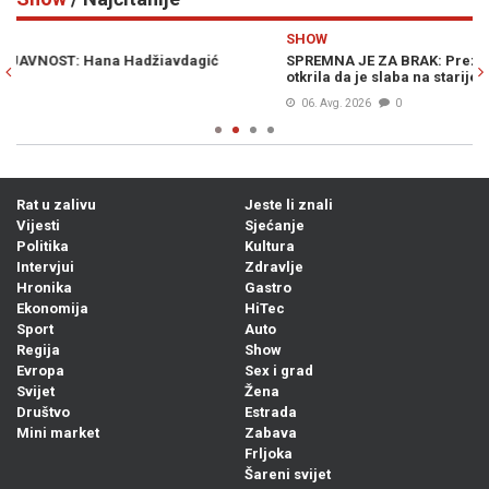
Previous
N
SHOW
S
SPREMNA JE ZA BRAK: Prezgodna stjuardesa hitno traži muža,
DI
otkrila da je slaba na starije
gr
06. Avg. 2026
0
Rat u zalivu
Jeste li znali
Vijesti
Sjećanje
Politika
Kultura
Intervjui
Zdravlje
Hronika
Gastro
Ekonomija
HiTec
Sport
Auto
Regija
Show
Evropa
Sex i grad
Svijet
Žena
Društvo
Estrada
Mini market
Zabava
Frljoka
Šareni svijet