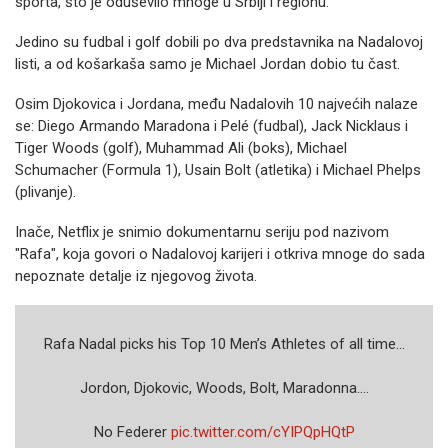
sporta, što je oduševilo mnoge u Srbiji i regionu.
Jedino su fudbal i golf dobili po dva predstavnika na Nadalovoj
listi, a od košarkaša samo je Michael Jordan dobio tu čast.
Osim Djokovica i Jordana, među Nadalovih 10 najvećih nalaze
se: Diego Armando Maradona i Pelé (fudbal), Jack Nicklaus i
Tiger Woods (golf), Muhammad Ali (boks), Michael
Schumacher (Formula 1), Usain Bolt (atletika) i Michael Phelps
(plivanje).
Inače, Netflix je snimio dokumentarnu seriju pod nazivom
"Rafa", koja govori o Nadalovoj karijeri i otkriva mnoge do sada
nepoznate detalje iz njegovog života.
Rafa Nadal picks his Top 10 Men’s Athletes of all time…
Jordon, Djokovic, Woods, Bolt, Maradonna….
No Federer
pic.twitter.com/cYIPQpHQtP