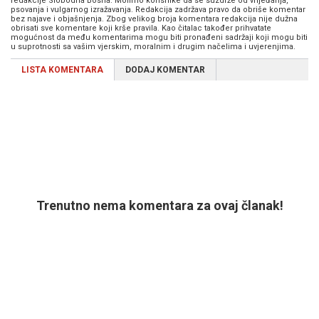
redakcije Slobodna Bosna. Molimo korisnike da se suzdrže od vrijeđanja,
psovanja i vulgarnog izražavanja. Redakcija zadržava pravo da obriše komentar
bez najave i objašnjenja. Zbog velikog broja komentara redakcija nije dužna
obrisati sve komentare koji krše pravila. Kao čitalac također prihvatate
mogućnost da među komentarima mogu biti pronađeni sadržaji koji mogu biti
u suprotnosti sa vašim vjerskim, moralnim i drugim načelima i uvjerenjima.
LISTA KOMENTARA
DODAJ KOMENTAR
Trenutno nema komentara za ovaj članak!