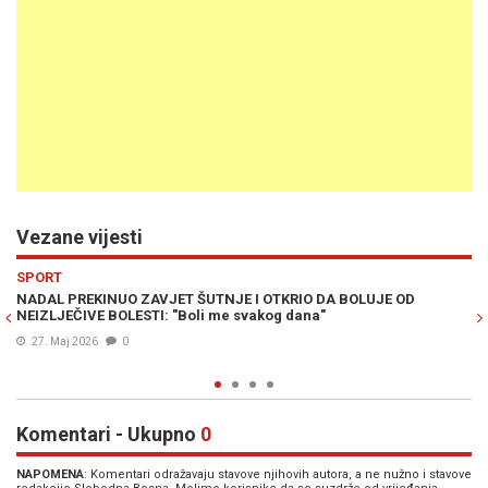
Vezane vijesti
Previous
N
SPORT
 OTKRIO DA BOLUJE OD
CIJENA SLAVE JE BILA PREVISOKA: Procuri
kog dana"
ispovijesti Nadala - "Da to nisam uradio,
katastrofa!"
26. Maj 2026
0
Komentari - Ukupno
0
NAPOMENA
: Komentari odražavaju stavove njihovih autora, a ne nužno i stavove