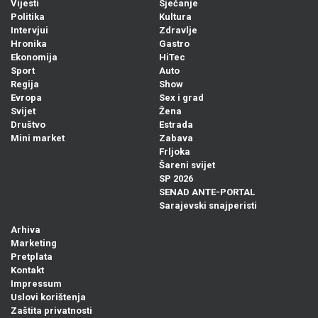
Vijesti
Sjećanje
Politika
Kultura
Intervjui
Zdravlje
Hronika
Gastro
Ekonomija
HiTec
Sport
Auto
Regija
Show
Evropa
Sex i grad
Svijet
Žena
Društvo
Estrada
Mini market
Zabava
Frljoka
Šareni svijet
SP 2026
SENAD ANTE-PORTAL
Sarajevski snajperisti
Arhiva
Marketing
Pretplata
Kontakt
Impressum
Uslovi korištenja
Zaštita privatnosti