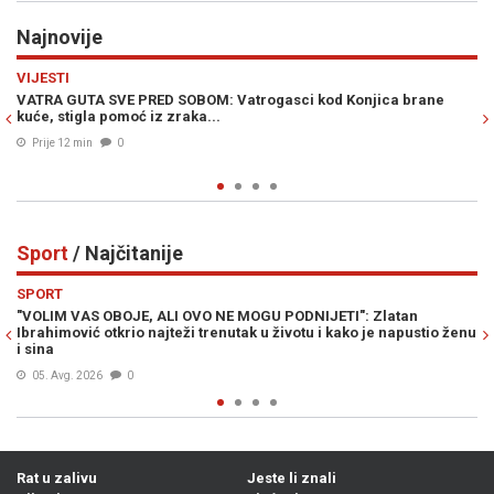
Najnovije
Previous
N
RAT U ZALIVU
trogasci kod Konjica brane
DRAMA U RIJADU: Postoje pouzdani ob
pripremi napada na Saudijsku Arabiju
Prije 22 min
0
Sport
/ Najčitanije
Previous
N
SPORT
E MOGU PODNIJETI": Zlatan
LIVNJAK PRELOMIO: Otkriveno gdje 
utak u životu i kako je napustio ženu
trenersku karijeru...
Prije 23h
0
Rat u zalivu
Jeste li znali