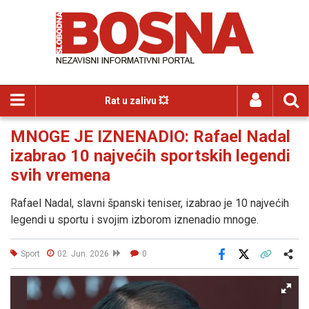
Rat u zalivu 💥
MNOGE JE IZNENADIO: Rafael Nadal
izabrao 10 najvećih sportskih legendi
svih vremena
Rafael Nadal, slavni španski teniser, izabrao je 10 najvećih
legendi u sportu i svojim izborom iznenadio mnoge.
Sport
02. Jun. 2026
0
Facebook
X
Kopiraj link
Više