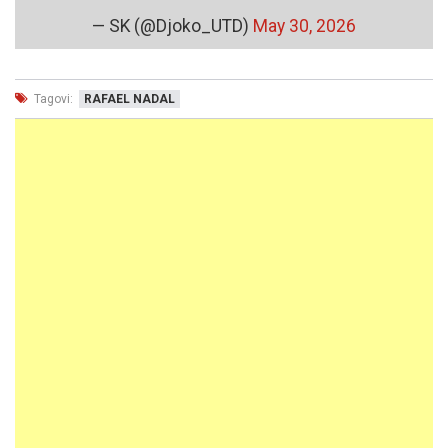
— SK (@Djoko_UTD)
May 30, 2026
Tagovi:
RAFAEL NADAL