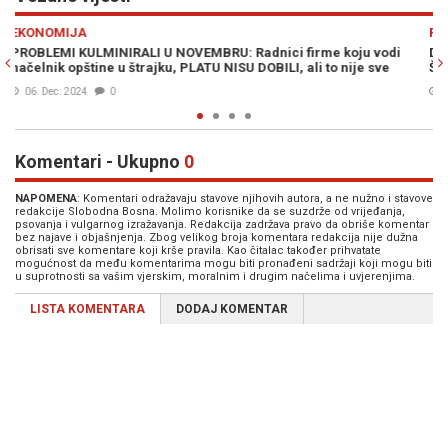
Previous
N
POLITIKA
koju vodi
DODIK I KOVAČ OTVARAJU FABRIKU "LUKSUZNIH" ČAČKAL
 nije sve
ŠIBICA U ŠIPOVU: Stižu milioni...
17. Nov. 2024
0
Komentari - Ukupno
0
NAPOMENA
: Komentari odražavaju stavove njihovih autora, a ne nužno i stavove
redakcije Slobodna Bosna. Molimo korisnike da se suzdrže od vrijeđanja,
psovanja i vulgarnog izražavanja. Redakcija zadržava pravo da obriše komentar
bez najave i objašnjenja. Zbog velikog broja komentara redakcija nije dužna
obrisati sve komentare koji krše pravila. Kao čitalac također prihvatate
mogućnost da među komentarima mogu biti pronađeni sadržaji koji mogu biti
u suprotnosti sa vašim vjerskim, moralnim i drugim načelima i uvjerenjima.
LISTA KOMENTARA
DODAJ KOMENTAR