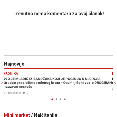
Trenutno nema komentara za ovaj članak!
Najnovije
Previous
N
RAT U ZALIVU
LCINJU:
PLANIRAN VELIKI KOPNENI NAPAD NA IRAN: Pezeškijan o
vozio DROGIRAN
ulogu Pakistana i Avganistana - "Plan neprijatelja je pro
Prije 35 min
0
Mini market
/ Najčitanije