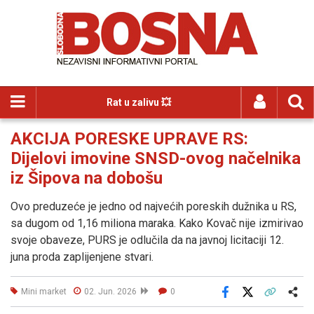
Rat u zalivu 💥
AKCIJA PORESKE UPRAVE RS:
Dijelovi imovine SNSD-ovog načelnika
iz Šipova na dobošu
Ovo preduzeće je jedno od najvećih poreskih dužnika u RS,
sa dugom od 1,16 miliona maraka. Kako Kovač nije izmirivao
svoje obaveze, PURS je odlučila da na javnoj licitaciji 12.
juna proda zaplijenjene stvari.
Mini market
02. Jun. 2026
0
Facebook
X
Kopiraj link
Više