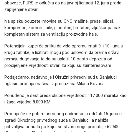
obaveze, PURS je odlučila da na javnoj licitaciji 12. juna proda
zaplijenjene stvari.
Na spisku oduzete imovine su CNC mašine, prese, silosi,
kompresori, komore, pile, glodalice, brusilice, viljuškar pa čak i
kompletan sistem za ventilaciju proizvodne hale.
Potencijalni kupci će priliku da vide opremu imati 9. i 10. juna u
krugu fabrike, a licitirati mogu pod uslovom da prema državi
nemaju dugovanja te da su uplatili 10 odsto depozita od
procijenjene vrijednosti stvari za koju su zainteresovani.
Podsjećamo, nedavno je i Okružni privredni sud u Banjaluci
oglasio prodaju mašina iz preduzeća Milana Kovača.
Ponuđeno je šest presa ukupne vrijednosti 117.000 maraka kao
i žaga vrijedna 8.000 KM.
Prodaja će se putem usmenog nadmetanja održati 16. juna u
zgradi Okružnog privrednog suda u Banjaluci, a najniža
prihvatljiva ponuda po kojoj se stvari mogu prodati je 62.500