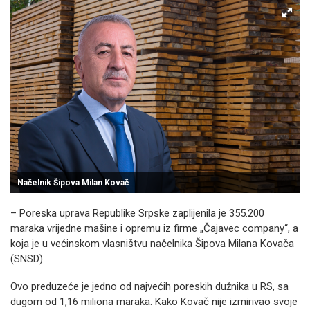
Načelnik Šipova Milan Kovač
– Poreska uprava Republike Srpske zaplijenila je 355.200
maraka vrijedne mašine i opremu iz firme „Čajavec company“, a
koja je u većinskom vlasništvu načelnika Šipova Milana Kovača
(SNSD).
Ovo preduzeće je jedno od najvećih poreskih dužnika u RS, sa
dugom od 1,16 miliona maraka. Kako Kovač nije izmirivao svoje