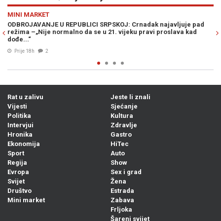
Previous
N
MINI MARKET
javljuje pad
S PANCIRKOM PO LUKAVICI: Građani u šoku nakon fotogr
oslava kad
kafane, uslijedile su burne reakcije...
06. Avg. 2026
0
Rat u zalivu
Jeste li znali
Vijesti
Sjećanje
Politika
Kultura
Intervjui
Zdravlje
Hronika
Gastro
Ekonomija
HiTec
Sport
Auto
Regija
Show
Evropa
Sex i grad
Svijet
Žena
Društvo
Estrada
Mini market
Zabava
Frljoka
Šareni svijet