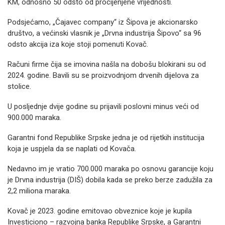
KM, odnosno 50 odsto od procijenjene vrijednosti.
Podsjećamo, „Čajavec company“ iz Šipova je akcionarsko
društvo, a većinski vlasnik je „Drvna industrija Šipovo“ sa 96
odsto akcija iza koje stoji pomenuti Kovač.
Računi firme čija se imovina našla na dobošu blokirani su od
2024. godine. Bavili su se proizvodnjom drvenih dijelova za
stolice.
U posljednje dvije godine su prijavili poslovni minus veći od
900.000 maraka.
Garantni fond Republike Srpske jedna je od rijetkih institucija
koja je uspjela da se naplati od Kovača.
Nedavno im je vratio 700.000 maraka po osnovu garancije koju
je Drvna industrija (DIŠ) dobila kada se preko berze zadužila za
2,2 miliona maraka.
Kovač je 2023. godine emitovao obveznice koje je kupila
Investiciono – razvojna banka Republike Srpske, a Garantni