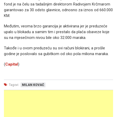
fond je na čelu sa tadašnjim direktorom Radivojem Krčmarom
garantovao za 30 odsto glavnice, odnosno za iznos od 660.000
KM.
Međutim, veoma brzo garancija je aktivirana jer je preduzeće
upalo u blokadu a samim tim i prestalo da plaća obaveze koje
su na mjesečnom nivou bile oko 32.000 maraka.
Takođe i u ovom preduzeću su svi računi blokirani, a prošle
godine je poslovalo sa gubitkom od oko pola miliona maraka.
(
Capital
)
Tagovi:
MILAN KOVAČ