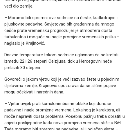
veći dio zemlje.
– Moramo biti spremni ove sedmice na česte, kratkotrajne i
pljuskovite padavine. Savjetovao bih građanima da mnogo
češće prate vremensku prognozu jer je atmosfera dosta
turbulentna i moguće su nagle promjene vremenskih prilika –
naglasio je Krajinović.
Dnevne temperature tokom sedmice uglavnom će se kretati
između 22 i 26 stepeni Celzijusa, dok u Hercegovini neće
prelaziti 30 stepeni.
Govoreći o jakom vjetru koji je već izazvao štete u pojedinim
dijelovima zemlje, Krajinović upozorava da se slične pojave
mogu očekivati i narednih dana.
– Vjetar uvijek prati kumulonimbusne oblake koji donose
padavine i nagle promjene vremena. Lokalnog je karaktera, ali
može napraviti dosta problema. Posebnu pažnju treba obratiti u
srijedu poslijepodne kada nova promjena vremena stiže u BiH.
Tada moramo biti spremni na padavine, ali i pojačan vjetar –