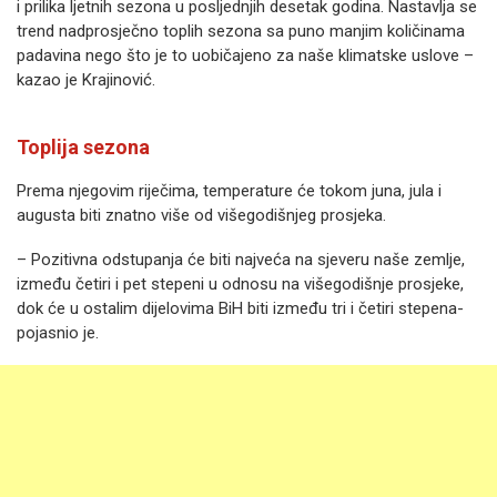
i prilika ljetnih sezona u posljednjih desetak godina. Nastavlja se
trend nadprosječno toplih sezona sa puno manjim količinama
padavina nego što je to uobičajeno za naše klimatske uslove –
kazao je Krajinović.
Toplija sezona
Prema njegovim riječima, temperature će tokom juna, jula i
augusta biti znatno više od višegodišnjeg prosjeka.
– Pozitivna odstupanja će biti najveća na sjeveru naše zemlje,
između četiri i pet stepeni u odnosu na višegodišnje prosjeke,
dok će u ostalim dijelovima BiH biti između tri i četiri stepena-
pojasnio je.