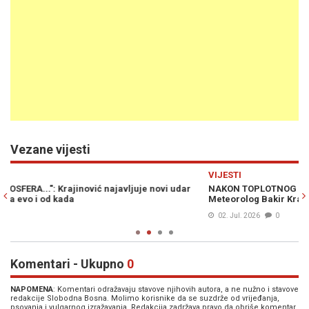
Vezane vijesti
Previous
N
VIJESTI
V
NAKON TOPLOTNOG VALA STIGLO OSJETNO OSVJEŽENJE:
E
Meteorolog Bakir Krajinović otkriva kakvo nas vrijeme očekuje
o
02. Jul. 2026
0
Komentari - Ukupno
0
NAPOMENA
: Komentari odražavaju stavove njihovih autora, a ne nužno i stavove
redakcije Slobodna Bosna. Molimo korisnike da se suzdrže od vrijeđanja,
psovanja i vulgarnog izražavanja. Redakcija zadržava pravo da obriše komentar