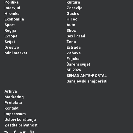
Politika
Kultura
Intervjui
Zdravlje
Hronika
Gastro
Ekonomija
HiTec
Sport
Auto
Regija
Show
Evropa
Sex i grad
Svijet
Žena
Društvo
Estrada
Mini market
Zabava
Frljoka
Šareni svijet
SP 2026
SENAD ANTE-PORTAL
Sarajevski snajperisti
Arhiva
Marketing
Pretplata
Kontakt
Impressum
Uslovi korištenja
Zaštita privatnosti