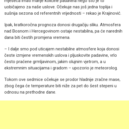
mjeseca imati manje količine padavina nego što je to
uobičajeno za naše uslove. Očekuje nas još jedna toplija i
sušnija sezona od referentnih vrijednosti – rekao je Krajinović.
Ipak, kratkoročna prognoza donosi drugačiju sliku. Atmosfera
nad Bosnom i Hercegovinom ostaje nestabilna, pa će narednih
dana biti čestih promjena vremena.
– I dalje smo pod uticajem nestabilne atmosfere koja donosi
česte izmjene vremenskih uslova i pljuskovite padavine, vrlo
često praćene grmljavinom, jakim olujnim vjetrom, a u
ekstremnim situacijama i gradom – upozorio je meteorolog.
Tokom ove sedmice očekuje se prodor hladnije zračne mase,
zbog čega će temperature biti niže za pet do šest stepeni u
odnosu na prethodne dane.