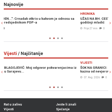
Najnovije
Previous
N
HRONIKA
S
UŽAS NA BH. CESTAMA: U slijetanju vozila s kolovoza poginuo 23-
Đ
godišnji mladić
z
Prije 27 min
0
Vijesti
/ Najčitanije
Previous
N
VIJESTI
V
z
ŠOK NA GRANICI: Ponesete li ovo voće u Hrvatsku, prijeti vam
U
kazna od nevjerovatnih 13.000 eura
U
s
07. Avg. 2026
0
Rat u zalivu
Jeste li znali
Vijesti
Sjećanje