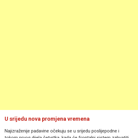
U srijedu nova promjena vremena
Najizraženije padavine očekuju se u srijedu poslijepodne i
tokom prvog dijela četvrtka, kada će frontalni sistem zahvatiti