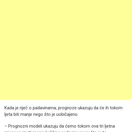
Kada je riječ o padavinama, prognoze ukazuju da će ih tokom
ljeta biti manje nego što je uobičajeno.
– Prognozni modeli ukazuju da ćemo tokom ova tri ljetna