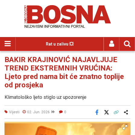
Rat u zalivu 💥
BAKIR KRAJINOVIĆ NAJAVLJUJE
TREND EKSTREMNIH VRUĆINA:
Ljeto pred nama bit će znatno toplije
od prosjeka
Klimatološko ljeto stiglo uz upozorenje
Vijesti
02. Jun. 2026
0
Facebook
X
Kopiraj link
Više