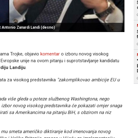
t Antonio Zanardi Landi (desno)
nkama Trojke, objavio
komentar
o izboru novog visokog
 Evropske unije na ovom pitanju i suprotstavljanje kandidatu
diju Landiju
.
data za visokog predstavnika
"zakomplikovao ambicije EU u
sada više gleda u poteze službenog Washingtona, nego
ci, izbor novog visokog predstavnika će pokazati omjer snaga
ntirati sa Amerikancima na pitanju BiH, s obzirom na niz
da mu smeta američko diktiranje kod imenovanja novog