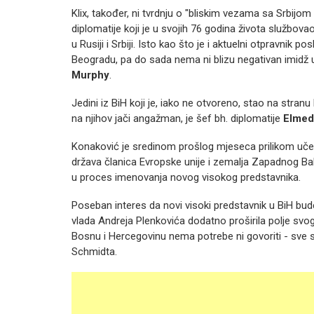
Klix, također, ni tvrdnju o "bliskim vezama sa Srbijo
diplomatije koji je u svojih 76 godina života službo
u Rusiji i Srbiji. Isto kao što je i aktuelni otpravni
Beogradu, pa do sada nema ni blizu negativan imidž 
Murphy
.
Jedini iz BiH koji je, iako ne otvoreno, stao na stran
na njihov jači angažman, je šef bh. diplomatije
Elmed
Konaković je sredinom prošlog mjeseca prilikom uč
država članica Evropske unije i zemalja Zapadnog Bal
u proces imenovanja novog visokog predstavnika.
Poseban interes da novi visoki predstavnik u BiH bude
vlada Andreja Plenkovića dodatno proširila polje svog 
Bosnu i Hercegovinu nema potrebe ni govoriti - sve 
Schmidta.