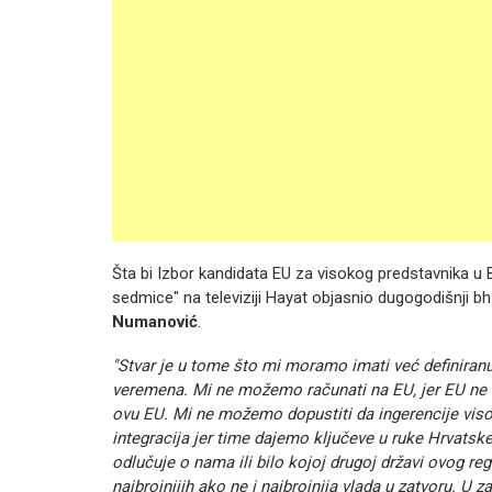
Šta bi Izbor kandidata EU za visokog predstavnika u B
sedmice" na televiziji Hayat objasnio dugogodišnji bh
Numanović
.
"Stvar je u tome što mi moramo imati već definiranu
veremena. Mi ne možemo računati na EU, jer EU ne
ovu EU. Mi ne možemo dopustiti da ingerencije viso
integracija jer time dajemo ključeve u ruke Hrvats
odlučuje o nama ili bilo kojoj drugoj državi ovog reg
najbrojnijih ako ne i najbrojnija vlada u zatvoru. U 