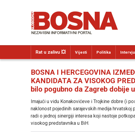
Rat u zalivu 💥
Vijesti
Politika
Intervju
BOSNA I HERCEGOVINA IZME
KANDIDATA ZA VISOKOG PREDSTA
bilo pogubno da Zagreb dobije u
Imajući u vidu Konakovićeve i Trojkine dobre (i po
naklonost pojedinih sarajevskih medija hrvatskoj pol
radi o jednoj sinergiji interesa koji nastoje potk
visokog predstavnika u BiH.