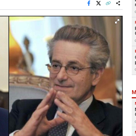
Facebook
X
Kopiraj link
Više
M