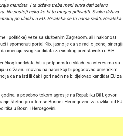
kraja mandata. I ta država treba meni sutra dati zeleno
a. Ne postoji neko ko bi to mogao prihvatiti. Svaka država
rvatskoj pri ulasku u EU. Hrvatska će to nama raditi, Hrvatska
vne i političke) veze sa službenim Zagrebom, ali i naklonost
ući i spomenuti portal Klix, jasno je da se radi o jednoj sinergiji
 da imenuju svog kandidata za visokog predstavnika u BiH.
ričkog kandidata biti u potpunosti u skladu sa interesima sa
ija u državnu imovinu na način koji bi pogodovao američkim
ija da na isti ili čak i gori način ne bi djelovao kandidat EU za
 godina, a posebno tokom agresije na Republiku BiH, govori
 manje štetno po interese Bosne i Hercegovine za razliku od EU
litika u Bosni i Hercegovini.