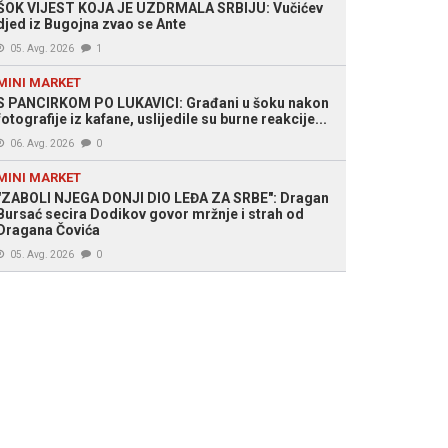
ŠOK VIJEST KOJA JE UZDRMALA SRBIJU: Vučićev
djed iz Bugojna zvao se Ante
05. Avg. 2026
1
MINI MARKET
S PANCIRKOM PO LUKAVICI: Građani u šoku nakon
fotografije iz kafane, uslijedile su burne reakcije...
06. Avg. 2026
0
MINI MARKET
"ZABOLI NJEGA DONJI DIO LEĐA ZA SRBE": Dragan
Bursać secira Dodikov govor mržnje i strah od
Dragana Čovića
05. Avg. 2026
0