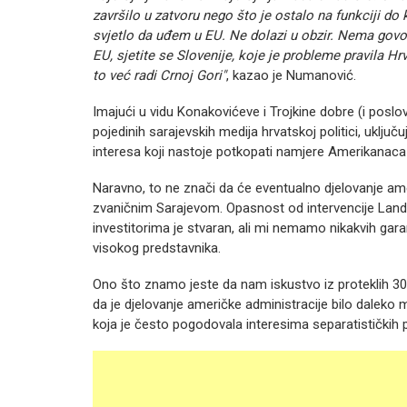
završilo u zatvoru nego što je ostalo na funkciji do 
svjetlo da uđem u EU. Ne dolazi u obzir. Nema govor
EU, sjetite se Slovenije, koje je probleme pravila H
to već radi Crnoj Gori"
, kazao je Numanović.
Imajući u vidu Konakovićeve i Trojkine dobre (i poslo
pojedinih sarajevskih medija hrvatskoj politici, uključuj
interesa koji nastoje potkopati namjere Amerikanaca
Naravno, to ne znači da će eventualno djelovanje ame
zvaničnim Sarajevom. Opasnost od intervencije Land
investitorima je stvaran, ali mi nemamo nikakvih garanc
visokog predstavnika.
Ono što znamo jeste da nam iskustvo iz proteklih 30
da je djelovanje američke administracije bilo daleko
koja je često pogodovala interesima separatističkih po