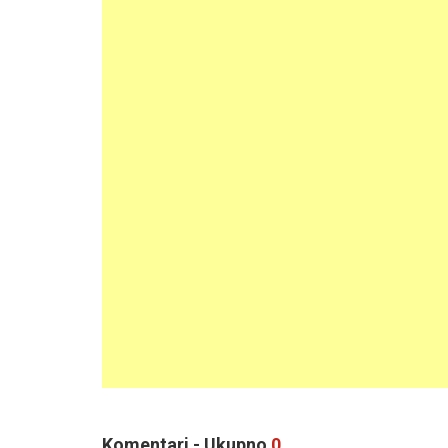
Komentari - Ukupno
0