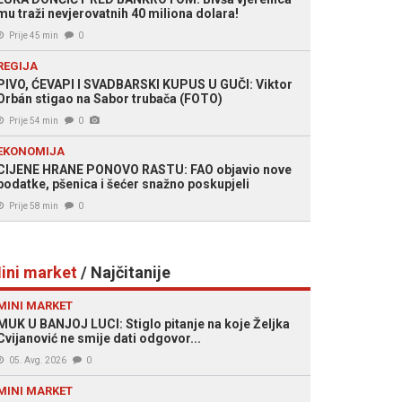
mu traži nevjerovatnih 40 miliona dolara!
Prije 45 min
0
REGIJA
PIVO, ĆEVAPI I SVADBARSKI KUPUS U GUČI: Viktor
Orbán stigao na Sabor trubača (FOTO)
Prije 54 min
0
EKONOMIJA
CIJENE HRANE PONOVO RASTU: FAO objavio nove
podatke, pšenica i šećer snažno poskupjeli
Prije 58 min
0
ini market
/ Najčitanije
MINI MARKET
MUK U BANJOJ LUCI: Stiglo pitanje na koje Željka
Cvijanović ne smije dati odgovor...
05. Avg. 2026
0
MINI MARKET