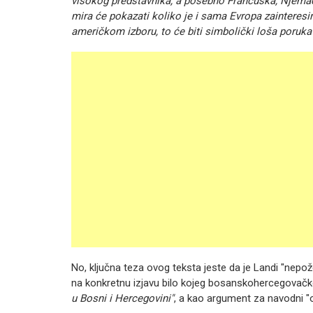
visokog predstavnika, a posebno Francuska, Njemačk
mira će pokazati koliko je i sama Evropa zainteresir
američkom izboru, to će biti simbolički loša poruka 
No, ključna teza ovog teksta jeste da je Landi "nepože
na konkretnu izjavu bilo kojeg bosanskohercegovačko
u Bosni i Hercegovini"
, a kao argument za navodni "