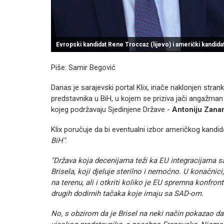
Evropski kandidat Rene Troccaz (lijevo) i američki kandida
Piše: Samir Begović
Danas je sarajevski portal Klix, inače naklonjen stra
predstavnika u BiH, u kojem se priziva jači angažman
kojeg podržavaju Sjedinjene Države -
Antoniju Zanar
Klix poručuje da bi eventualni izbor američkog kandi
BiH"
.
"Država koja decenijama teži ka EU integracijama 
Brisela, koji djeluje sterilno i nemoćno. U konačni
na terenu, ali i otkriti koliko je EU spremna konfro
drugih dodirnih tačaka koje imaju sa SAD-om.
No, s obzirom da je Brisel na neki način pokazao 