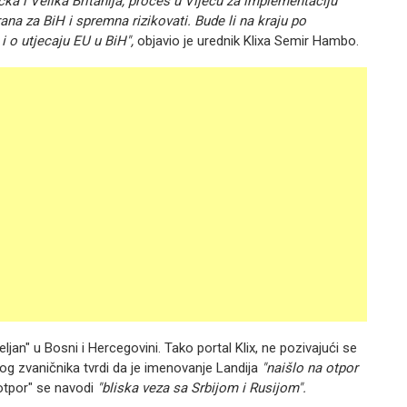
a i Velika Britanija, proces u Vijeću za implementaciju
ana za BiH i spremna rizikovati. Bude li na kraju po
i o utjecaju EU u BiH",
objavio je urednik Klixa Semir Hambo.
ljan" u Bosni i Hercegovini. Tako portal Klix, ne pozivajući se
g zvaničnika tvrdi da je imenovanje Landija
"naišlo na otpor
otpor" se navodi
"bliska veza sa Srbijom i Rusijom".