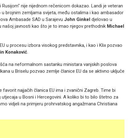
m i Rusijom" nije nijednom rečenicom dokazao. Landi je veteran
vao u brojnim zemljama svijeta, među ostalima i kao ambasador
k poslova Ambasade SAD u Sarajevu
John Ginkel
djelovao u
u našoj javnosti kao što je to imao njegov prethodnik
Michael
u EU u procesu izbora visokog predstavnika, i kao i Klix pozvao
in Konaković
.
ešća na neformalnom sastanku ministara vanjskih poslova
kana u Briselu pozvao zemlje članice EU da se aktivno uključe
 favorit najjačih članica EU ima i zvanični Zagreb. Time bi
utjecaja u Bosni i Hercegovini. A koliko bi to bilo štetno za
smo vidjeli na primjeru prohrvatskog angažmana Christiana