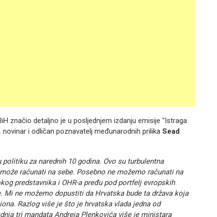
iH značio detaljno je u posljednjem izdanju emisije "Istraga
. novinar i odličan poznavatelj međunarodnih prilika
Sead
 politiku za narednih 10 godina. Ovo su turbulentna
 može računati na sebe. Posebno ne možemo računati na
kog predstavnika i OHR-a pređu pod portfelj evropskih
ke. Mi ne možemo dopustiti da Hrvatska bude ta država koja
iona. Razlog više je što je hrvatska vlada jedna od
zadnja tri mandata Andreja Plenkovića više je ministara