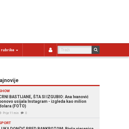
 rubrike
ajnovije
SHOW
CRNI BASTIJANE, ŠTA SI IZGUBIO: Ana Ivanović
ponovo usijala Instagram - izgleda kao milion
dolara (FOTO)
Prije 11 min
0
SPORT
LUKA DONČIĆ PRED BANKROTOM: Bivša vjerenica