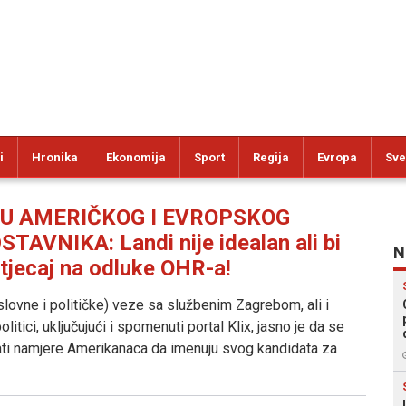
i
Hronika
Ekonomija
Sport
Regija
Evropa
Sve
ĐU AMERIČKOG I EVROPSKOG
VNIKA: Landi nije idealan ali bi
N
tjecaj na odluke OHR-a!
slovne i političke) veze sa službenim Zagrebom, ali i
itici, uključujući i spomenuti portal Klix, jasno je da se
opati namjere Amerikanaca da imenuju svog kandidata za