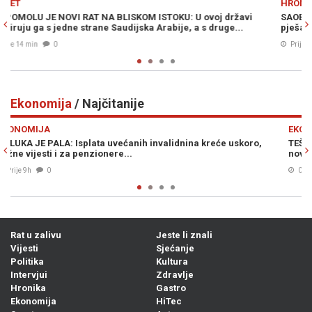
HRONIKA
vi
SAOBRAĆAJNA NESREĆA KOD RTV DOMA: Automobil udario
pješaka
Prije 19 min
0
Ekonomija
/ Najčitanije
Previous
N
EKONOMIJA
ro,
TEŠKE MAŠINE USKORO NA TERENU: Sve je spremno za izgrad
nove dionice autoceste kroz BiH, povezat će dva grada...
09. Avg. 2026
0
Rat u zalivu
Jeste li znali
Vijesti
Sjećanje
Politika
Kultura
Intervjui
Zdravlje
Hronika
Gastro
Ekonomija
HiTec