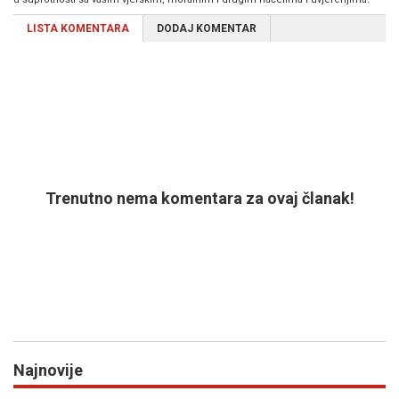
LISTA KOMENTARA
DODAJ KOMENTAR
Trenutno nema komentara za ovaj članak!
Najnovije
Previous
N