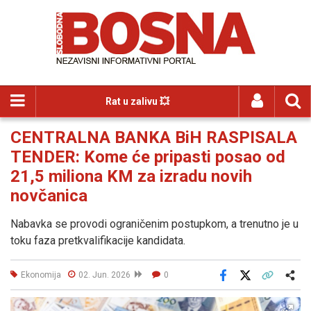
Rat u zalivu 💥
CENTRALNA BANKA BiH RASPISALA
TENDER: Kome će pripasti posao od
21,5 miliona KM za izradu novih
novčanica
Nabavka se provodi ograničenim postupkom, a trenutno je u
toku faza pretkvalifikacije kandidata.
Ekonomija
02. Jun. 2026
0
Facebook
X
Kopiraj link
Više