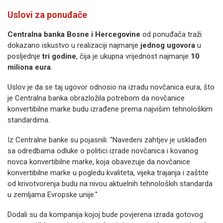
Uslovi za ponuđače
Centralna banka Bosne i Hercegovine
od ponuđača traži
dokazano iskustvo u realizaciji najmanje
jednog ugovora
u
posljednje
tri godine
, čija je ukupna vrijednost najmanje
10
miliona eura
.
Uslov je da se taj ugovor odnosio na izradu novčanica eura, što
je Centralna banka obrazložila potrebom da novčanice
konvertibilne marke budu izrađene prema najvišim tehnološkim
standardima.
Iz Centralne banke su pojasnili: "Navedeni zahtjev je usklađen
sa odredbama odluke o politici izrade novčanica i kovanog
novca konvertibilne marke, koja obavezuje da novčanice
konvertibilne marke u pogledu kvaliteta, vijeka trajanja i zaštite
od krivotvorenja budu na nivou aktuelnih tehnoloških standarda
u zemljama Evropske unije."
Dodali su da kompanija kojoj bude povjerena izrada gotovog