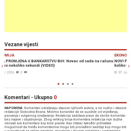
Vezane vijesti
Previous
N
EKONOMIJA
računu
NOVI PODACI CBBIH: Građani BiH "na gomili" drže milijarde – 
koliko tačno novca leži na računima
07. Jul. 2026
0
Komentari - Ukupno
0
NAPOMENA
: Komentari odražavaju stavove njihovih autora, a ne nužno i stavove
redakcije Slobodna Bosna. Molimo korisnike da se suzdrže od vrijeđanja,
psovanja i vulgarnog izražavanja. Redakcija zadržava pravo da obriše komentar
bez najave i objašnjenja. Zbog velikog broja komentara redakcija nije dužna
obrisati sve komentare koji krše pravila. Kao čitalac također prihvatate
mogućnost da među komentarima mogu biti pronađeni sadržaji koji mogu biti
u suprotnosti sa vašim vjerskim, moralnim i drugim načelima i uvjerenjima.