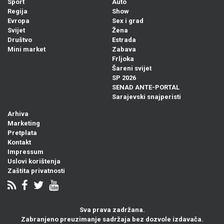
Sport
Auto
Regija
Show
Evropa
Sex i grad
Svijet
Žena
Društvo
Estrada
Mini market
Zabava
Frljoka
Šareni svijet
SP 2026
SENAD ANTE-PORTAL
Sarajevski snajperisti
Arhiva
Marketing
Pretplata
Kontakt
Impressum
Uslovi korištenja
Zaštita privatnosti
Sva prava zadržana.
Zabranjeno preuzimanje sadržaja bez dozvole izdavača.