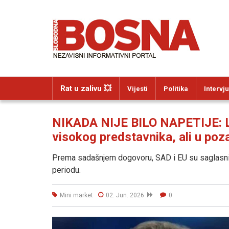
Rat u zalivu 💥
Vijesti
Politika
Intervju
NIKADA NIJE BILO NAPETIJE: L
visokog predstavnika, ali u po
Prema sadašnjem dogovoru, SAD i EU su saglasni 
periodu.
Mini market
02. Jun. 2026
0