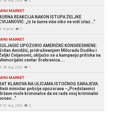
08. Avg. 2026
2
MINI MARKET
BURNA REAKCIJA NAKON ISTUPA ŽELJKE
CVIJANOVIĆ: „Iz te šume više niko ne vidi izlaz...“
Prije 6h
2
MINI MARKET
SULJAGIĆ UPOZORIO AMERIČKE KONGRESMENE:
Srđan Amidžić, pridruživanjem Miloradu Dodiku i
Željki Cvijanović, uključio se u kampanju pritiska na
Memorijalni centar Srebrenica....
08. Avg. 2026
1
MINI MARKET
RAT KLANOVA NA ULICAMA ISTOČNOG SARAJEVA:
Bivši ministar policije upozorava –„Predstavnici
države mole kriminalce da ne rade svoj kriminalni
posao...“
07. Avg. 2026
0