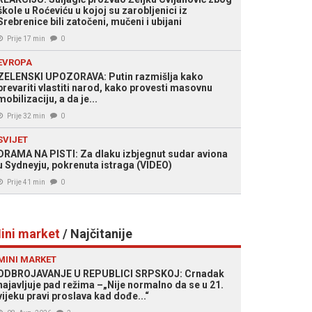
škole u Roćeviću u kojoj su zarobljenici iz
Srebrenice bili zatočeni, mučeni i ubijani
Prije 17 min
0
EVROPA
ZELENSKI UPOZORAVA: Putin razmišlja kako
prevariti vlastiti narod, kako provesti masovnu
mobilizaciju, a da je...
Prije 32 min
0
SVIJET
DRAMA NA PISTI: Za dlaku izbjegnut sudar aviona
u Sydneyju, pokrenuta istraga (VIDEO)
Prije 41 min
0
ini market
/ Najčitanije
MINI MARKET
ODBROJAVANJE U REPUBLICI SRPSKOJ: Crnadak
najavljuje pad režima –„Nije normalno da se u 21.
vijeku pravi proslava kad dođe...“