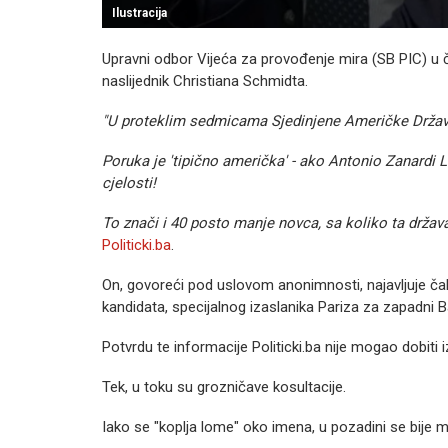
Ilustracija
Upravni odbor Vijeća za provođenje mira (SB PIC) u če
naslijednik Christiana Schmidta.
"U proteklim sedmicama Sjedinjene Američke Države
Poruka je 'tipično američka' - ako Antonio Zanardi La
cjelosti!
To znači i 40 posto manje novca, sa koliko ta držav
Politicki.ba
.
On, govoreći pod uslovom anonimnosti, najavljuje č
kandidata, specijalnog izaslanika Pariza za zapadni
Potvrdu te informacije Politicki.ba nije mogao dobiti 
Tek, u toku su grozničave kosultacije.
Iako se "koplja lome" oko imena, u pozadini se bije m