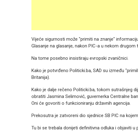
Vijeće sigurnosti može "primiti na znanje" informaciju
Glasanje na glasanje, nakon PIC-a u nekom drugom t
Na tome posebno insistiraju evropski zvaničnici.
Kako je potvrđeno Politicki.ba, SAD su između "primil
Britanija).
Kako je dalje rečeno Politicki.ba, tokom sutrašnjeg dije
obratiti Jasmina Selimović, guvernerka Centralne ban
Oni će govoriti o funkcioniranju državnih agencija.
Prekosutra je zatvoreni dio sjednice SB PIC na kojem
Tu bi se trebala donijeti definitivna odluka i objaviti