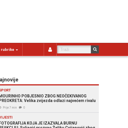
 rubrike
ajnovije
SPORT
MOURINHO POBJESNIO ZBOG NEOČEKIVANOG
PREOKRETA: Velika zvijezda odlazi najvećem rivalu
Prije 7 min
0
VIJESTI
FOTOGRAFIJA KOJA JE IZAZVALA BURNU
REAKCIJU: Suljagić prozvao Željku Cvijanović zbog