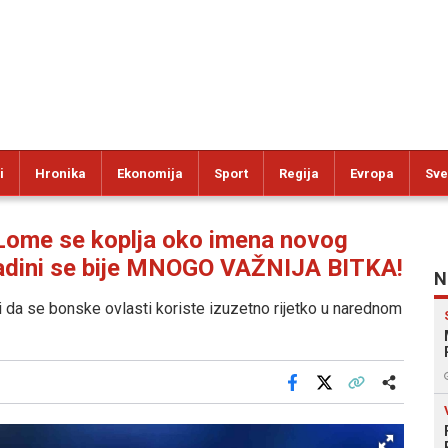
i
Hronika
Ekonomija
Sport
Regija
Evropa
Sve
ome se koplja oko imena novog
zadini se bije MNOGO VAŽNIJA BITKA!
N
da se bonske ovlasti koriste izuzetno rijetko u narednom
Facebook
X
Kopiraj link
Više