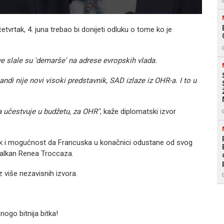
tvrtak, 4. juna trebao bi donijeti odluku o tome ko je
 slale su 'demarše' na adrese evropskih vlada.
ndi nije novi visoki predstavnik, SAD izlaze iz OHR-a. I to u
a učestvuje u budžetu, za OHR"
, kaže diplomatski izvor
ak i mogućnost da Francuska u konačnici odustane od svog
 Balkan Renea Troccaza.
iz više nezavisnih izvora.
nogo bitnija bitka!