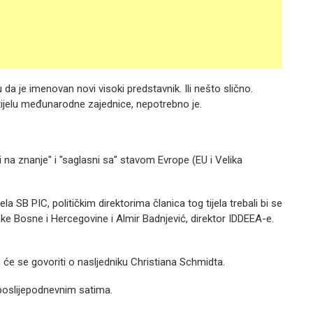
 da je imenovan novi visoki predstavnik. Ili nešto slično.
ijelu međunarodne zajednice, nepotrebno je.
i na znanje" i "saglasni sa" stavom Evrope (EU i Velika
la SB PIC, političkim direktorima članica tog tijela trebali bi se
ke Bosne i Hercegovine i Almir Badnjević, direktor IDDEEA-e.
 će se govoriti o nasljedniku Christiana Schmidta.
 u poslijepodnevnim satima.