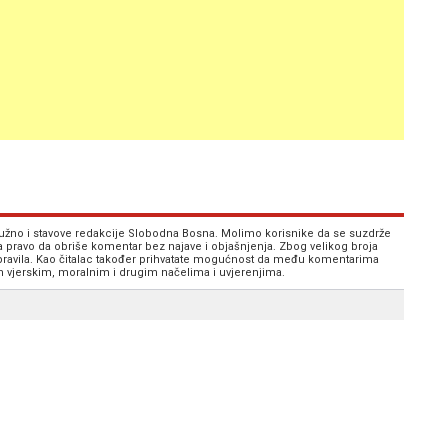
 nužno i stavove redakcije Slobodna Bosna. Molimo korisnike da se suzdrže
va pravo da obriše komentar bez najave i objašnjenja. Zbog velikog broja
 pravila. Kao čitalac također prihvatate mogućnost da među komentarima
im vjerskim, moralnim i drugim načelima i uvjerenjima.