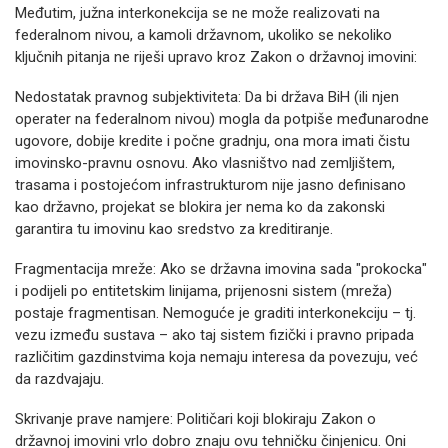
Međutim, južna interkonekcija se ne može realizovati na
federalnom nivou, a kamoli državnom, ukoliko se nekoliko
ključnih pitanja ne riješi upravo kroz Zakon o državnoj imovini:
Nedostatak pravnog subjektiviteta: Da bi država BiH (ili njen
operater na federalnom nivou) mogla da potpiše međunarodne
ugovore, dobije kredite i počne gradnju, ona mora imati čistu
imovinsko-pravnu osnovu. Ako vlasništvo nad zemljištem,
trasama i postojećom infrastrukturom nije jasno definisano
kao državno, projekat se blokira jer nema ko da zakonski
garantira tu imovinu kao sredstvo za kreditiranje.
Fragmentacija mreže: Ako se državna imovina sada "prokocka"
i podijeli po entitetskim linijama, prijenosni sistem (mreža)
postaje fragmentisan. Nemoguće je graditi interkonekciju – tj.
vezu između sustava – ako taj sistem fizički i pravno pripada
različitim gazdinstvima koja nemaju interesa da povezuju, već
da razdvajaju.
Skrivanje prave namjere: Političari koji blokiraju Zakon o
državnoj imovini vrlo dobro znaju ovu tehničku činjenicu. Oni