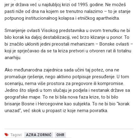
jer je država već u najdubljoj krizi od 1995. godine. Ne možeš
pasti niže od dna na kojem se trenutno nalazimo – to je stanje
potpunog institucionalnog kolapsa i etničkog apartheidta.
Smanjenje ovlasti Visokog predstavnika u ovom trenutku ne bi
bilo korak ka daljoj destabilizaciji, već brzo klizanje u ponor. To
bi značilo ukloniti jedini preostali mehanizam – Bonske ovlasti –
koji je sprječavao da se ta kriza pretvori u otvoren rat ili totalnu
anarhiju.
Ako međunarodna zajednica sada učini taj potez, ona ne
promašuje rješenje, nego aktivno potpisuje presuđenje. U tom
scenariju, nema više prostora za pregovore ili kompromise.
Jedino što slijedi u tom slučaju je podjela i nestanak države sa
geografske mape. To ne bi bila nova faza krize, to bi bilo
brisanje Bosne i Hercegovine kao subjekta. To ne bi bio "korak
unazad", već skok u propast iz koje nema povratka.
Tagovi:
AZRA ZORNIĆ
OHR