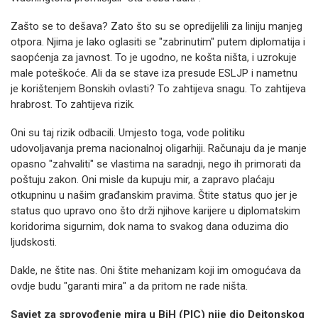
Zašto se to dešava? Zato što su se opredijelili za liniju manjeg
otpora. Njima je lako oglasiti se "zabrinutim" putem diplomatija i
saopćenja za javnost. To je ugodno, ne košta ništa, i uzrokuje
male poteškoće. Ali da se stave iza presude ESLJP i nametnu
je korištenjem Bonskih ovlasti? To zahtijeva snagu. To zahtijeva
hrabrost. To zahtijeva rizik.
Oni su taj rizik odbacili. Umjesto toga, vode politiku
udovoljavanja prema nacionalnoj oligarhiji. Računaju da je manje
opasno "zahvaliti" se vlastima na saradnji, nego ih primorati da
poštuju zakon. Oni misle da kupuju mir, a zapravo plaćaju
otkupninu u našim građanskim pravima. Štite status quo jer je
status quo upravo ono što drži njihove karijere u diplomatskim
koridorima sigurnim, dok nama to svakog dana oduzima dio
ljudskosti.
Dakle, ne štite nas. Oni štite mehanizam koji im omogućava da
ovdje budu "garanti mira" a da pritom ne rade ništa.
Savjet za sprovođenje mira u BiH (PIC) nije dio Dejtonskog