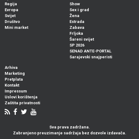
Regija
Show
Evropa
Sex i grad
Svijet
Žena
Društvo
Estrada
Mini market
Zabava
Frljoka
Šareni svijet
SP 2026
SENAD ANTE-PORTAL
Sarajevski snajperisti
Arhiva
Marketing
Pretplata
Kontakt
Impressum
Uslovi korištenja
Zaštita privatnosti
Sva prava zadržana.
Zabranjeno preuzimanje sadržaja bez dozvole izdavača.