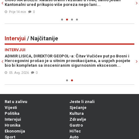
Kantonalni ured prikupio više poreza nego lani...
mi
Prije 14 min
0
Intervjui
/ Najčitanije
Previous
N
INTERVJUI
va
ADMIR LISICA, DIREKTOR GEOPOL-a: Čitav Vučićev put po Bosni i
Hercegovini prošao je u sitnim provokacijama, a uspjeh posjete
bio bi kompletan sa insceniranim sigurnosnim ekscesom...
05. Avg. 2026
0
Rat u zalivu
Jeste li znali
Vijesti
Sjećanje
Politika
Kultura
Intervjui
Zdravlje
Hronika
Gastro
Ekonomija
HiTec
Sport
Auto