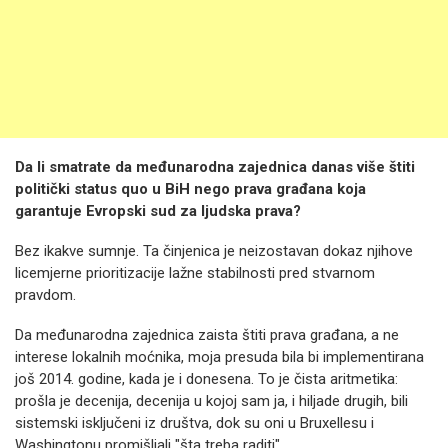
Da li smatrate da međunarodna zajednica danas više štiti
politički status quo u BiH nego prava građana koja
garantuje Evropski sud za ljudska prava?
Bez ikakve sumnje. Ta činjenica je neizostavan dokaz njihove
licemjerne prioritizacije lažne stabilnosti pred stvarnom
pravdom.
Da međunarodna zajednica zaista štiti prava građana, a ne
interese lokalnih moćnika, moja presuda bila bi implementirana
još 2014. godine, kada je i donesena. To je čista aritmetika:
prošla je decenija, decenija u kojoj sam ja, i hiljade drugih, bili
sistemski isključeni iz društva, dok su oni u Bruxellesu i
Washingtonu promišljali "šta treba raditi".