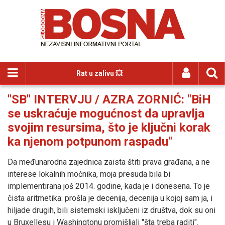
Rat u zalivu 💥
"SB" INTERVJU / AZRA ZORNIĆ: "BiH
se uskraćuje mogućnost da upravlja
svojim resursima, što je ključni korak
ka njenom potpunom raspadu"
Da međunarodna zajednica zaista štiti prava građana, a ne
interese lokalnih moćnika, moja presuda bila bi
implementirana još 2014. godine, kada je i donesena. To je
čista aritmetika: prošla je decenija, decenija u kojoj sam ja, i
hiljade drugih, bili sistemski isključeni iz društva, dok su oni
u Bruxellesu i Washingtonu promišljali "šta treba raditi".