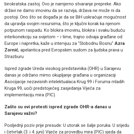
birokratska zastoj. Ovo je namjerno stvaranje prepreke. Ako
državi ne damo imovinu da se razvija, država ne može ni da
postoji. Ono što se događa je da se BiH uskraćuje mogućnost
da upravlja svojim resursima, što je ključni korak ka njenom
potpunom raspadu. Ko blokira imovinu, blokira i svaku buduću
interkonekciju sa svijetom – i time, trajno odvaja građane od
Europe i napretka, kaže u intervjuu za "Slobodnu Bosnu"
Azra
Zornić
, apelantica pred Evropskim sudom za ljudska prava u
Strazburu.
Ispred zgrade Ureda visokog predstavnika (OHR) u Sarajevu
danas je održano mirno okupljanje građana u organizaciji
Asocijacije nezavisnih intelektualaca Krug 99 i Foruma mladih
Kruga 99, uoči predstojećeg zasjedanja Vijeća za
implementaciju mira (PIC).
Zašto su ovi protesti ispred zgrade OHR-a danas u
Sarajevu važni?
Posljednji poziv prije presude: U utorak se šalje poruka. U srijedu
i četvrtak (3. i 4. juni) Vijeće za provedbu mira (PIC) sjeda da