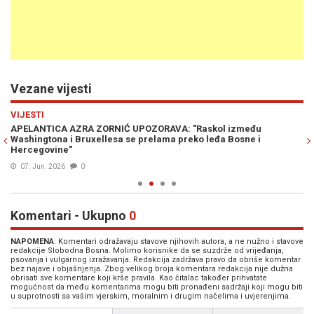
Vezane vijesti
Previous
N
VIJESTI
PO
ka
APELANTICA AZRA ZORNIĆ UPOZORAVA: "Raskol između
AZ
Washingtona i Bruxellesa se prelama preko leđa Bosne i
ne
Hercegovine"
07. Jun. 2026
0
Komentari - Ukupno
0
NAPOMENA
: Komentari odražavaju stavove njihovih autora, a ne nužno i stavove
redakcije Slobodna Bosna. Molimo korisnike da se suzdrže od vrijeđanja,
psovanja i vulgarnog izražavanja. Redakcija zadržava pravo da obriše komentar
bez najave i objašnjenja. Zbog velikog broja komentara redakcija nije dužna
obrisati sve komentare koji krše pravila. Kao čitalac također prihvatate
mogućnost da među komentarima mogu biti pronađeni sadržaji koji mogu biti
u suprotnosti sa vašim vjerskim, moralnim i drugim načelima i uvjerenjima.