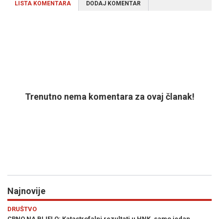
LISTA KOMENTARA
DODAJ KOMENTAR
Trenutno nema komentara za ovaj članak!
Najnovije
Previous
N
DRUŠTVO
E
o
CRNO NA BIJELO: Katastrofalni rezultati u HNK, samo jedan
ŠT