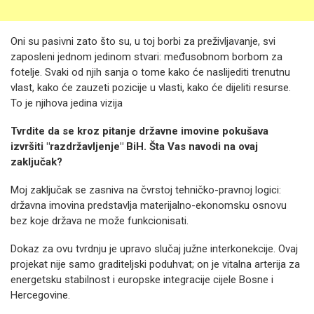
Oni su pasivni zato što su, u toj borbi za preživljavanje, svi
zaposleni jednom jedinom stvari: međusobnom borbom za
fotelje. Svaki od njih sanja o tome kako će naslijediti trenutnu
vlast, kako će zauzeti pozicije u vlasti, kako će dijeliti resurse.
To je njihova jedina vizija
Tvrdite da se kroz pitanje državne imovine pokušava
izvršiti "razdržavljenje" BiH. Šta Vas navodi na ovaj
zaključak?
Moj zaključak se zasniva na čvrstoj tehničko-pravnoj logici:
državna imovina predstavlja materijalno-ekonomsku osnovu
bez koje država ne može funkcionisati.
Dokaz za ovu tvrdnju je upravo slučaj južne interkonekcije. Ovaj
projekat nije samo graditeljski poduhvat; on je vitalna arterija za
energetsku stabilnost i europske integracije cijele Bosne i
Hercegovine.