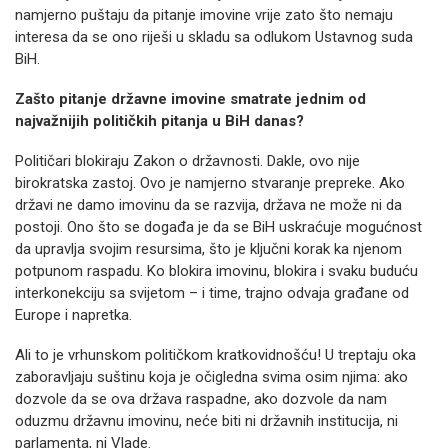
namjerno puštaju da pitanje imovine vrije zato što nemaju
interesa da se ono riješi u skladu sa odlukom Ustavnog suda
BiH.
Zašto pitanje državne imovine smatrate jednim od
najvažnijih političkih pitanja u BiH danas?
Političari blokiraju Zakon o državnosti. Dakle, ovo nije
birokratska zastoj. Ovo je namjerno stvaranje prepreke. Ako
državi ne damo imovinu da se razvija, država ne može ni da
postoji. Ono što se događa je da se BiH uskraćuje mogućnost
da upravlja svojim resursima, što je ključni korak ka njenom
potpunom raspadu. Ko blokira imovinu, blokira i svaku buduću
interkonekciju sa svijetom – i time, trajno odvaja građane od
Europe i napretka.
Ali to je vrhunskom političkom kratkovidnošću! U treptaju oka
zaboravljaju suštinu koja je očigledna svima osim njima: ako
dozvole da se ova država raspadne, ako dozvole da nam
oduzmu državnu imovinu, neće biti ni državnih institucija, ni
parlamenta, ni Vlade.