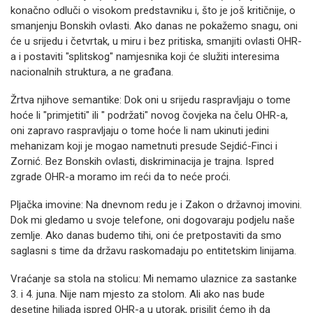
konačno odluči o visokom predstavniku i, što je još kritičnije, o
smanjenju Bonskih ovlasti. Ako danas ne pokažemo snagu, oni
će u srijedu i četvrtak, u miru i bez pritiska, smanjiti ovlasti OHR-
a i postaviti "splitskog" namjesnika koji će služiti interesima
nacionalnih struktura, a ne građana.
Žrtva njihove semantike: Dok oni u srijedu raspravljaju o tome
hoće li "primjetiti" ili " podržati" novog čovjeka na čelu OHR-a,
oni zapravo raspravljaju o tome hoće li nam ukinuti jedini
mehanizam koji je mogao nametnuti presude Sejdić-Finci i
Zornić. Bez Bonskih ovlasti, diskriminacija je trajna. Ispred
zgrade OHR-a moramo im reći da to neće proći.
Pljačka imovine: Na dnevnom redu je i Zakon o državnoj imovini.
Dok mi gledamo u svoje telefone, oni dogovaraju podjelu naše
zemlje. Ako danas budemo tihi, oni će pretpostaviti da smo
saglasni s time da državu raskomadaju po entitetskim linijama.
Vraćanje sa stola na stolicu: Mi nemamo ulaznice za sastanke
3. i 4. juna. Nije nam mjesto za stolom. Ali ako nas bude
desetine hiljada ispred OHR-a u utorak, prisilit ćemo ih da