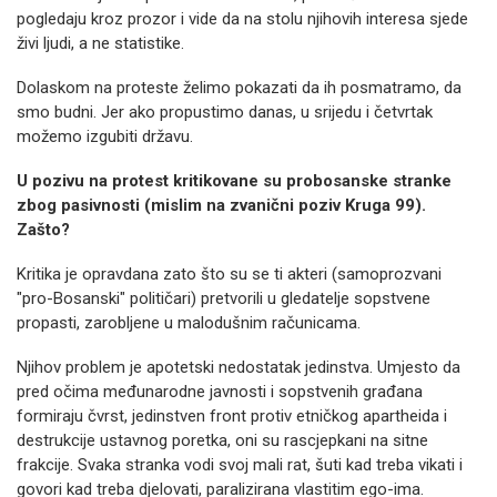
pogledaju kroz prozor i vide da na stolu njihovih interesa sjede
živi ljudi, a ne statistike.
Dolaskom na proteste želimo pokazati da ih posmatramo, da
smo budni. Jer ako propustimo danas, u srijedu i četvrtak
možemo izgubiti državu.
U pozivu na protest kritikovane su probosanske stranke
zbog pasivnosti (mislim na zvanični poziv Kruga 99).
Zašto?
Kritika je opravdana zato što su se ti akteri (samoprozvani
"pro-Bosanski" političari) pretvorili u gledatelje sopstvene
propasti, zarobljene u malodušnim računicama.
Njihov problem je apotetski nedostatak jedinstva. Umjesto da
pred očima međunarodne javnosti i sopstvenih građana
formiraju čvrst, jedinstven front protiv etničkog apartheida i
destrukcije ustavnog poretka, oni su rascjepkani na sitne
frakcije. Svaka stranka vodi svoj mali rat, šuti kad treba vikati i
govori kad treba djelovati, paralizirana vlastitim ego-ima.