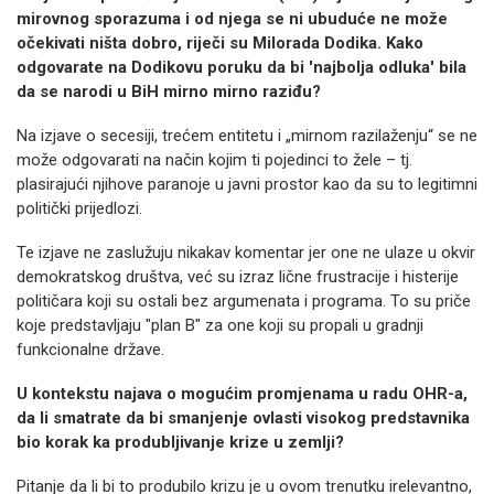
mirovnog sporazuma i od njega se ni ubuduće ne može
očekivati ništa dobro, riječi su Milorada Dodika. Kako
odgovarate na Dodikovu poruku da bi 'najbolja odluka' bila
da se narodi u BiH mirno mirno raziđu?
Na izjave o secesiji, trećem entitetu i „mirnom razilaženju“ se ne
može odgovarati na način kojim ti pojedinci to žele – tj.
plasirajući njihove paranoje u javni prostor kao da su to legitimni
politički prijedlozi.
Te izjave ne zaslužuju nikakav komentar jer one ne ulaze u okvir
demokratskog društva, već su izraz lične frustracije i histerije
političara koji su ostali bez argumenata i programa. To su priče
koje predstavljaju "plan B" za one koji su propali u gradnji
funkcionalne države.
U kontekstu najava o mogućim promjenama u radu OHR-a,
da li smatrate da bi smanjenje ovlasti visokog predstavnika
bio korak ka produbljivanje krize u zemlji?
Pitanje da li bi to produbilo krizu je u ovom trenutku irelevantno,