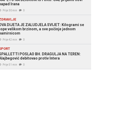
napad Irana
Prije 30 min
0
ZDRAVLJE
OVA DIJETA JE ZALUDJELA SVIJET: Kilogrami se
tope velikom brzinom, a sve počinje jednom
namirnicom
Prije 42 min
0
SPORT
SPALLETTI POSLAO BH. DRAGULJA NA TEREN:
Alajbegović debitovao protiv Intera
Prije 51 min
0