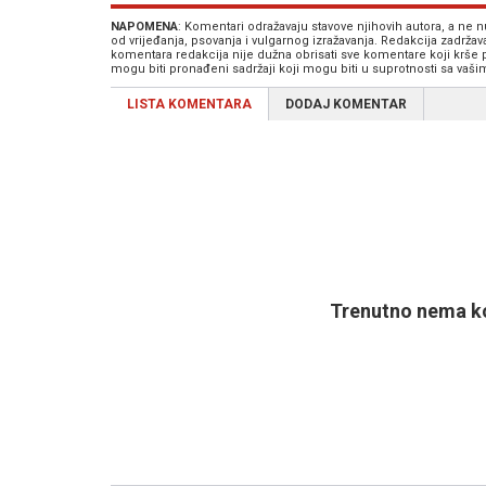
NAPOMENA
: Komentari odražavaju stavove njihovih autora, a ne
od vrijeđanja, psovanja i vulgarnog izražavanja. Redakcija zadrža
komentara redakcija nije dužna obrisati sve komentare koji krše
mogu biti pronađeni sadržaji koji mogu biti u suprotnosti sa vaš
LISTA KOMENTARA
DODAJ KOMENTAR
Trenutno nema ko