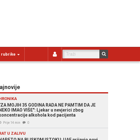
 rubrike
ajnovije
HRONIKA
"ZA MOJIH 35 GODINA RADA NE PAMTIM DA JE
NEKO IMAO VIŠE": Ljekar u nevjerici zbog
koncentracije alkohola kod pacijenta
Prije 14 min
0
RAT U ZALIVU
NAPETO NA BLISKOM ISTOKU: UAE prijavio novi