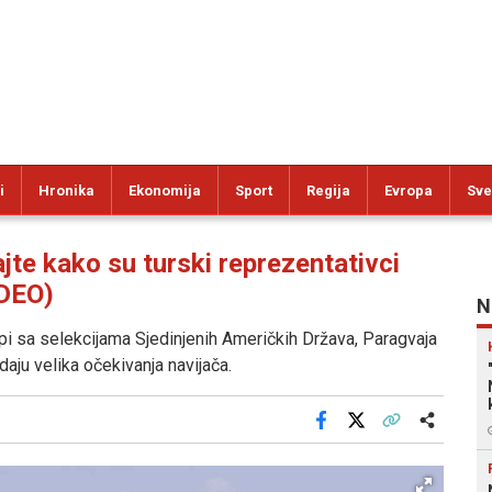
i
Hronika
Ekonomija
Sport
Regija
Evropa
Sve
e kako su turski reprezentativci
IDEO)
N
pi sa selekcijama Sjedinjenih Američkih Država, Paragvaja
daju velika očekivanja navijača.
Facebook
X
Kopiraj link
Više