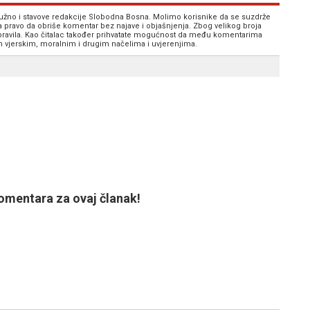
 nužno i stavove redakcije Slobodna Bosna. Molimo korisnike da se suzdrže
va pravo da obriše komentar bez najave i objašnjenja. Zbog velikog broja
 pravila. Kao čitalac također prihvatate mogućnost da među komentarima
im vjerskim, moralnim i drugim načelima i uvjerenjima.
mentara za ovaj članak!