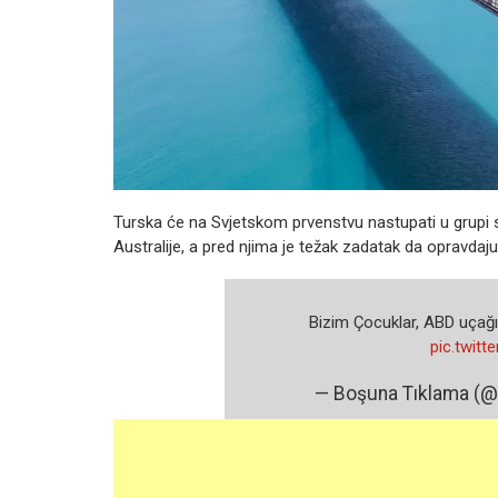
Turska će na Svjetskom prvenstvu nastupati u grupi s
Australije, a pred njima je težak zadatak da opravdaju
Bizim Çocuklar, ABD uçağın
pic.twit
— Boşuna Tıklama (