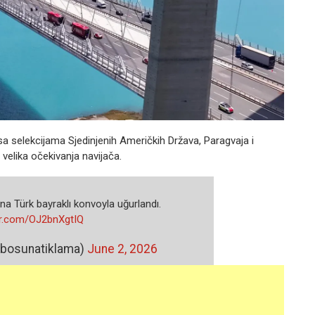
a selekcijama Sjedinjenih Američkih Država, Paragvaja i
 velika očekivanja navijača.
a Türk bayraklı konvoyla uğurlandı.
ter.com/OJ2bnXgtIQ
@bosunatiklama)
June 2, 2026