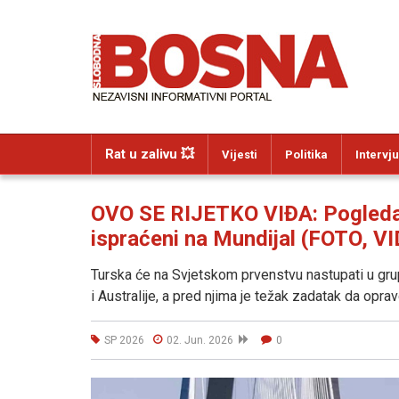
Rat u zalivu 💥
Vijesti
Politika
Intervju
OVO SE RIJETKO VIĐA: Pogledajt
ispraćeni na Mundijal (FOTO, V
Turska će na Svjetskom prvenstvu nastupati u gru
i Australije, a pred njima je težak zadatak da oprav
SP 2026
02. Jun. 2026
0