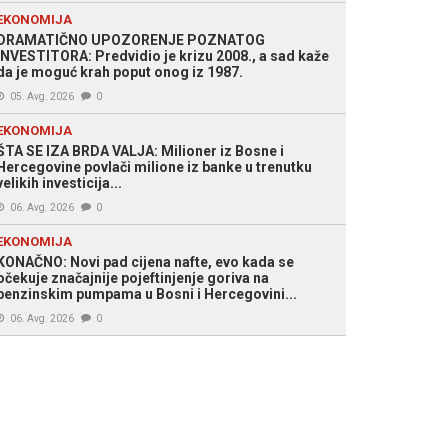
EKONOMIJA
DRAMATIČNO UPOZORENJE POZNATOG
INVESTITORA: Predvidio je krizu 2008., a sad kaže
da je moguć krah poput onog iz 1987.
05. Avg. 2026
0
EKONOMIJA
ŠTA SE IZA BRDA VALJA: Milioner iz Bosne i
Hercegovine povlači milione iz banke u trenutku
velikih investicija...
06. Avg. 2026
0
EKONOMIJA
KONAČNO: Novi pad cijena nafte, evo kada se
očekuje značajnije pojeftinjenje goriva na
benzinskim pumpama u Bosni i Hercegovini...
06. Avg. 2026
0