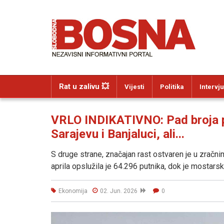
Rat u zalivu 💥
Vijesti
Politika
Intervju
VRLO INDIKATIVNO: Pad broja p
Sarajevu i Banjaluci, ali...
S druge strane, značajan rast ostvaren je u zračn
aprila opslužila je 64.296 putnika, dok je mostarsk
Ekonomija
02. Jun. 2026
0