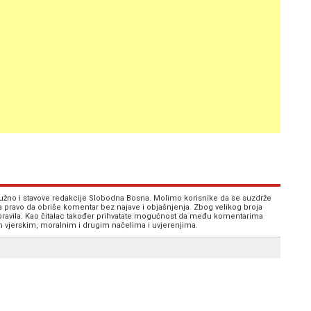
 nužno i stavove redakcije Slobodna Bosna. Molimo korisnike da se suzdrže
va pravo da obriše komentar bez najave i objašnjenja. Zbog velikog broja
 pravila. Kao čitalac također prihvatate mogućnost da među komentarima
im vjerskim, moralnim i drugim načelima i uvjerenjima.