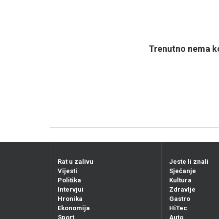
Trenutno nema ko
Rat u zalivu
Jeste li znali
Vijesti
Sjećanje
Politika
Kultura
Intervjui
Zdravlje
Hronika
Gastro
Ekonomija
HiTec
Sport
Auto