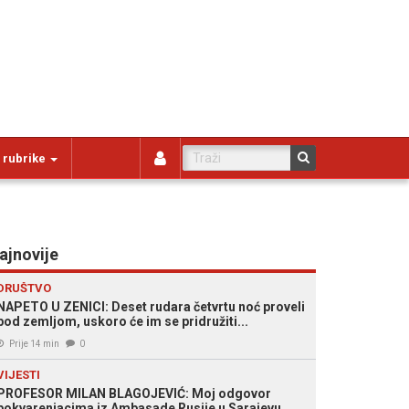
 rubrike
ajnovije
DRUŠTVO
NAPETO U ZENICI: Deset rudara četvrtu noć proveli
pod zemljom, uskoro će im se pridružiti...
Prije 14 min
0
VIJESTI
PROFESOR MILAN BLAGOJEVIĆ: Moj odgovor
pokvarenjacima iz Ambasade Rusije u Sarajevu...