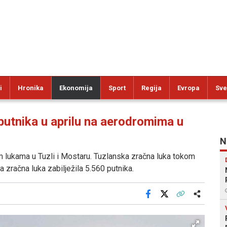
i
Hronika
Ekonomija
Sport
Regija
Evropa
Sve
utnika u aprilu na aerodromima u
N
im lukama u Tuzli i Mostaru. Tuzlanska zračna luka tokom
a zračna luka zabilježila 5.560 putnika.
Facebook
X
Kopiraj link
Više