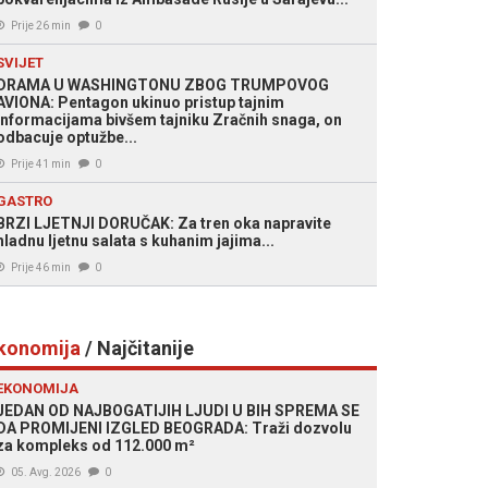
Prije 26 min
0
SVIJET
DRAMA U WASHINGTONU ZBOG TRUMPOVOG
AVIONA: Pentagon ukinuo pristup tajnim
informacijama bivšem tajniku Zračnih snaga, on
odbacuje optužbe...
Prije 41 min
0
GASTRO
BRZI LJETNJI DORUČAK: Za tren oka napravite
hladnu ljetnu salata s kuhanim jajima...
Prije 46 min
0
konomija
/ Najčitanije
EKONOMIJA
JEDAN OD NAJBOGATIJIH LJUDI U BIH SPREMA SE
DA PROMIJENI IZGLED BEOGRADA: Traži dozvolu
za kompleks od 112.000 m²
05. Avg. 2026
0