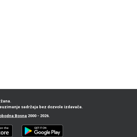
ržana.
euzimanje sadržaja bez dozvole izdavača.
obodna Bosna
2000 - 2026.