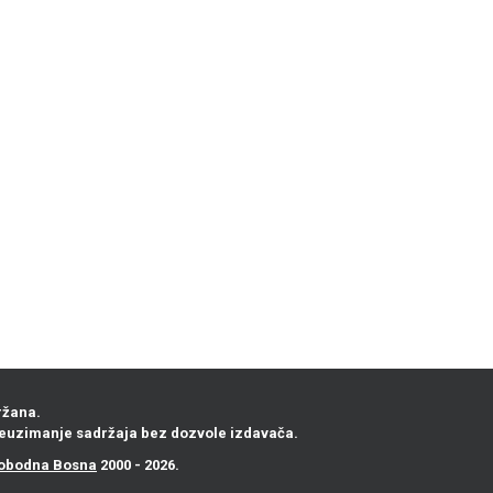
ržana.
euzimanje sadržaja bez dozvole izdavača.
obodna Bosna
2000 - 2026.