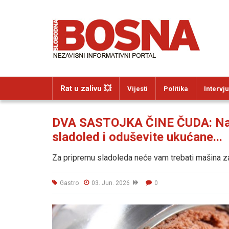
Rat u zalivu 💥
Vijesti
Politika
Intervju
DVA SASTOJKA ČINE ČUDA: Na b
sladoled i oduševite ukućane...
Za pripremu sladoleda neće vam trebati mašina za s
Gastro
03. Jun. 2026
0