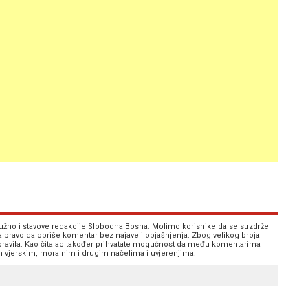
 nužno i stavove redakcije Slobodna Bosna. Molimo korisnike da se suzdrže
va pravo da obriše komentar bez najave i objašnjenja. Zbog velikog broja
 pravila. Kao čitalac također prihvatate mogućnost da među komentarima
im vjerskim, moralnim i drugim načelima i uvjerenjima.