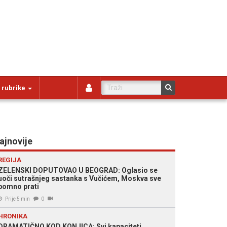
 rubrike
ajnovije
REGIJA
ZELENSKI DOPUTOVAO U BEOGRAD: Oglasio se
uoči sutrašnjeg sastanka s Vučićem, Moskva sve
pomno prati
Prije 5 min
0
HRONIKA
DRAMATIČNO KOD KONJICA: Svi kapaciteti