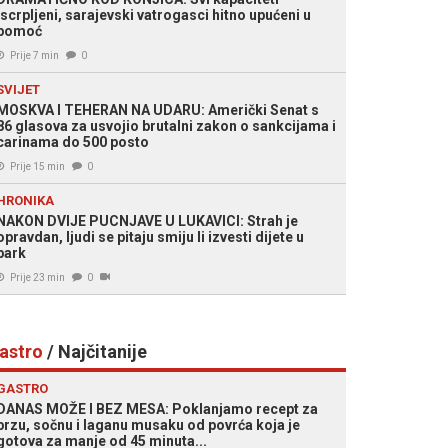
iscrpljeni, sarajevski vatrogasci hitno upućeni u
pomoć
Prije 7 min
0
SVIJET
MOSKVA I TEHERAN NA UDARU: Američki Senat s
86 glasova za usvojio brutalni zakon o sankcijama i
carinama do 500 posto
Prije 15 min
0
HRONIKA
NAKON DVIJE PUCNJAVE U LUKAVICI: Strah je
opravdan, ljudi se pitaju smiju li izvesti dijete u
park
Prije 23 min
0
astro
/ Najčitanije
GASTRO
DANAS MOŽE I BEZ MESA: Poklanjamo recept za
brzu, sočnu i laganu musaku od povrća koja je
gotova za manje od 45 minuta...