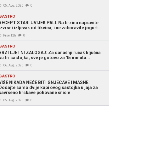
05. Avg. 2026
0
GASTRO
RECEPT STARI UVIJEK PALI: Na brzinu napravite
izvrsni izljevak od tikvica, i ne zaboravite jogurt...
Prije 12h
0
GASTRO
BRZI LJETNI ZALOGAJ: Za današnji ručak ključna
su tri sastojka, sve je gotovo za 15 minuta...
06. Avg. 2026
0
GASTRO
VIŠE NIKADA NEĆE BITI GNJECAVE I MASNE:
Dodajte samo dvije kapi ovog sastojka u jaja za
savršeno hrskave pohovane šnicle
05. Avg. 2026
0