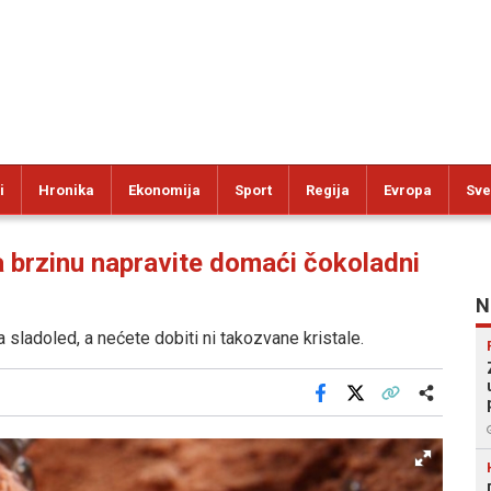
i
Hronika
Ekonomija
Sport
Regija
Evropa
Sve
rzinu napravite domaći čokoladni
N
ladoled, a nećete dobiti ni takozvane kristale.
Facebook
X
Kopiraj link
Više