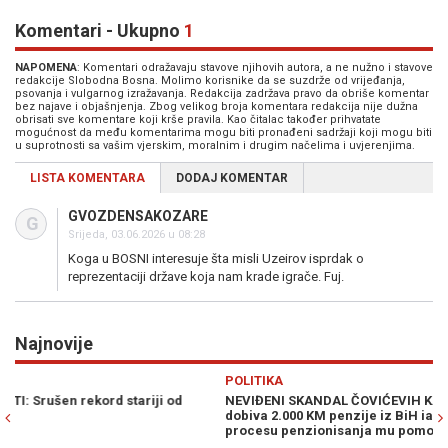
Komentari - Ukupno
1
NAPOMENA
: Komentari odražavaju stavove njihovih autora, a ne nužno i stavove
redakcije Slobodna Bosna. Molimo korisnike da se suzdrže od vrijeđanja,
psovanja i vulgarnog izražavanja. Redakcija zadržava pravo da obriše komentar
bez najave i objašnjenja. Zbog velikog broja komentara redakcija nije dužna
obrisati sve komentare koji krše pravila. Kao čitalac također prihvatate
mogućnost da među komentarima mogu biti pronađeni sadržaji koji mogu biti
u suprotnosti sa vašim vjerskim, moralnim i drugim načelima i uvjerenjima.
LISTA KOMENTARA
DODAJ KOMENTAR
GVOZDENSAKOZARE
G
Srijeda, 03.06.2026 u 08:28
Koga u BOSNI interesuje šta misli Uzeirov isprdak o
reprezentaciji države koja nam krade igrače. Fuj.
Najnovije
Previous
N
POLITIKA
JE
NEVIĐENI SKANDAL ČOVIĆEVIH KADROVA: Bjegunac Zoran Galić
SA
dobiva 2.000 KM penzije iz BiH iako se krije u Hrvatskoj. U
mo
procesu penzionisanja mu pomogao MUP ZHK