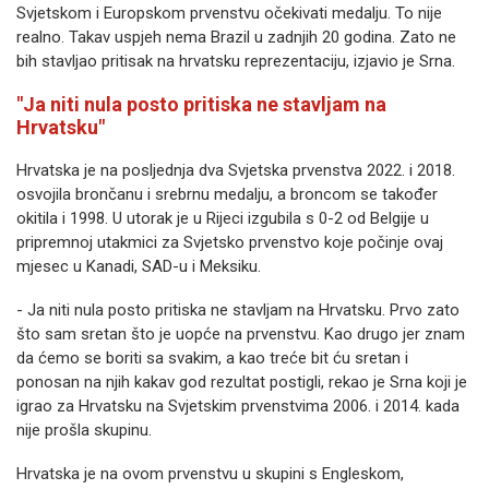
Svjetskom i Europskom prvenstvu očekivati medalju. To nije
realno. Takav uspjeh nema Brazil u zadnjih 20 godina. Zato ne
bih stavljao pritisak na hrvatsku reprezentaciju, izjavio je Srna.
"Ja niti nula posto pritiska ne stavljam na
Hrvatsku"
Hrvatska je na posljednja dva Svjetska prvenstva 2022. i 2018.
osvojila brončanu i srebrnu medalju, a broncom se također
okitila i 1998. U utorak je u Rijeci izgubila s 0-2 od Belgije u
pripremnoj utakmici za Svjetsko prvenstvo koje počinje ovaj
mjesec u Kanadi, SAD-u i Meksiku.
- Ja niti nula posto pritiska ne stavljam na Hrvatsku. Prvo zato
što sam sretan što je uopće na prvenstvu. Kao drugo jer znam
da ćemo se boriti sa svakim, a kao treće bit ću sretan i
ponosan na njih kakav god rezultat postigli, rekao je Srna koji je
igrao za Hrvatsku na Svjetskim prvenstvima 2006. i 2014. kada
nije prošla skupinu.
Hrvatska je na ovom prvenstvu u skupini s Engleskom,