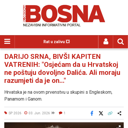
Rat u zalivu 💥
DARIJO SRNA, BIVŠI KAPITEN
VATRENIH: "Osjećam da u Hrvatskoj
ne poštuju dovoljno Dalića. Ali moraju
razumjeti da je on..."
Hrvatska je na ovom prvenstvu u skupini s Engleskom,
Panamom i Ganom.
SP 2026
03. Jun. 2026
1
Facebook
X
Kopiraj link
Više