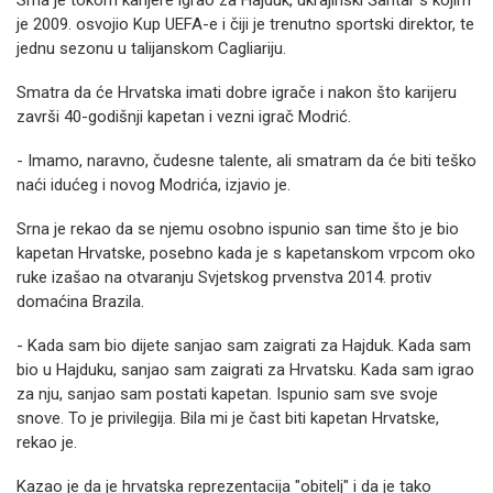
Srna je tokom karijere igrao za Hajduk, ukrajinski Šahtar s kojim
je 2009. osvojio Kup UEFA-e i čiji je trenutno sportski direktor, te
jednu sezonu u talijanskom Cagliariju.
Smatra da će Hrvatska imati dobre igrače i nakon što karijeru
završi 40-godišnji kapetan i vezni igrač Modrić.
- Imamo, naravno, čudesne talente, ali smatram da će biti teško
naći idućeg i novog Modrića, izjavio je.
Srna je rekao da se njemu osobno ispunio san time što je bio
kapetan Hrvatske, posebno kada je s kapetanskom vrpcom oko
ruke izašao na otvaranju Svjetskog prvenstva 2014. protiv
domaćina Brazila.
- Kada sam bio dijete sanjao sam zaigrati za Hajduk. Kada sam
bio u Hajduku, sanjao sam zaigrati za Hrvatsku. Kada sam igrao
za nju, sanjao sam postati kapetan. Ispunio sam sve svoje
snove. To je privilegija. Bila mi je čast biti kapetan Hrvatske,
rekao je.
Kazao je da je hrvatska reprezentacija "obitelj" i da je tako