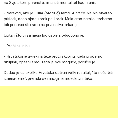
na Svjetskom prvenstvu ima isti mentalitet kao i ranije.
- Naravno, ako je
Luka
(
Modrić
) tamo. A bit će. Ne bih stvarao
pritisak, nego ajmo korak po korak. Mala smo zemlja i trebamo
biti ponosni što smo na prvenstvu, rekao je.
Upitan što bi za njega bio uspjeh, odgovorio je:
- Proći skupinu.
- Hrvatskoj je uvijek najteže proći skupinu. Kada prođemo
skupinu, opasni smo. Tada je sve moguće, poručio je.
Dodao je da ukoliko Hrvatska ostvari veliki rezultat, "to neće biti
iznenađenje", premda se mnogima možda čini tako.