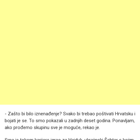
- Zašto bi bilo iznenađenje? Svako bi trebao poštivati Hrvatsku i
bojati je se. To smo pokazali u zadnjih deset godina. Ponavljam,
ako prođemo skupinu sve je moguće, rekao je.