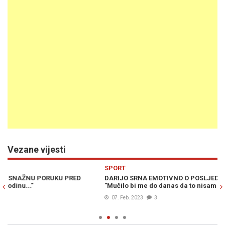
Vezane vijesti
Previous
N
SPORT
S
DARIJO SRNA EMOTIVNO O POSLJEDNJEM RAZGOVORU SA OCEM:
L
"Mučilo bi me do danas da to nisam napravio" (FOTO)
"V
07. Feb. 2023
3