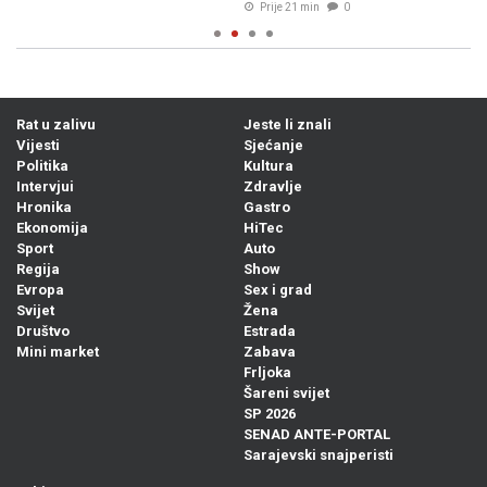
Prije 21 min
0
Rat u zalivu
Jeste li znali
Vijesti
Sjećanje
Politika
Kultura
Intervjui
Zdravlje
Hronika
Gastro
Ekonomija
HiTec
Sport
Auto
Regija
Show
Evropa
Sex i grad
Svijet
Žena
Društvo
Estrada
Mini market
Zabava
Frljoka
Šareni svijet
SP 2026
SENAD ANTE-PORTAL
Sarajevski snajperisti