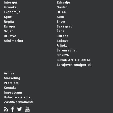
Intervjui
Zdravlje
Hronika
Gastro
Ekonomija
HiTec
Sport
Auto
Regija
Show
Evropa
Sex i grad
Svijet
Žena
Društvo
Estrada
Mini market
Zabava
Frljoka
Šareni svijet
SP 2026
SENAD ANTE-PORTAL
Sarajevski snajperisti
Arhiva
Marketing
Pretplata
Kontakt
Impressum
Uslovi korištenja
Zaštita privatnosti