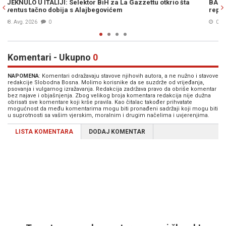
šta
BARBAREZ O IGRAČIMA IZ DIJASPORE: "Da su odabrali drugu
reprezentaciju onda bi 'birali', a ne pripadali"
06. Avg. 2026
1
Komentari - Ukupno
0
NAPOMENA
: Komentari odražavaju stavove njihovih autora, a ne nužno i stavove
redakcije Slobodna Bosna. Molimo korisnike da se suzdrže od vrijeđanja,
psovanja i vulgarnog izražavanja. Redakcija zadržava pravo da obriše komentar
bez najave i objašnjenja. Zbog velikog broja komentara redakcija nije dužna
obrisati sve komentare koji krše pravila. Kao čitalac također prihvatate
mogućnost da među komentarima mogu biti pronađeni sadržaji koji mogu biti
u suprotnosti sa vašim vjerskim, moralnim i drugim načelima i uvjerenjima.
LISTA KOMENTARA
DODAJ KOMENTAR