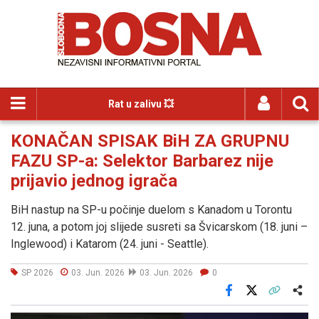
Rat u zalivu 💥
KONAČAN SPISAK BiH ZA GRUPNU
FAZU SP-a: Selektor Barbarez nije
prijavio jednog igrača
BiH nastup na SP-u počinje duelom s Kanadom u Torontu
12. juna, a potom joj slijede susreti sa Švicarskom (18. juni –
Inglewood) i Katarom (24. juni - Seattle).
SP 2026
03. Jun. 2026
03. Jun. 2026
0
Facebook
X
Kopiraj link
Više