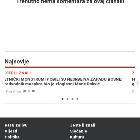
Trenutno nema komentara za ovaj članak!
Najnovije
Previous
N
ZABAVA
SNE:
HIT NA INTERNETU: Hercegovac se dopisivao sa starijom
gospođom, a onda se pohvalio prijatelju...
Prije 12 min
0
Rat u zalivu
Jeste li znali
Vijesti
Sjećanje
Politika
Kultura