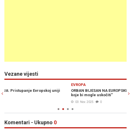
Vezane vijesti
Previous
N
EVROPA
R
ORBAN BIJESAN NA EUROPSKU UNIJU: "Nema drugih naivčina
V
koje bi mogle uskočiti"
o
03. Nov. 2025
0
Komentari - Ukupno
0