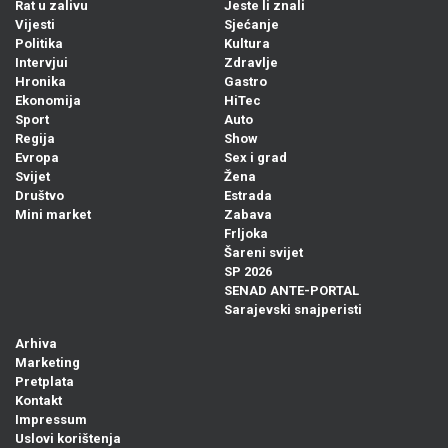
Rat u zalivu
Jeste li znali
Vijesti
Sjećanje
Politika
Kultura
Intervjui
Zdravlje
Hronika
Gastro
Ekonomija
HiTec
Sport
Auto
Regija
Show
Evropa
Sex i grad
Svijet
Žena
Društvo
Estrada
Mini market
Zabava
Frljoka
Šareni svijet
SP 2026
SENAD ANTE-PORTAL
Sarajevski snajperisti
Arhiva
Marketing
Pretplata
Kontakt
Impressum
Uslovi korištenja