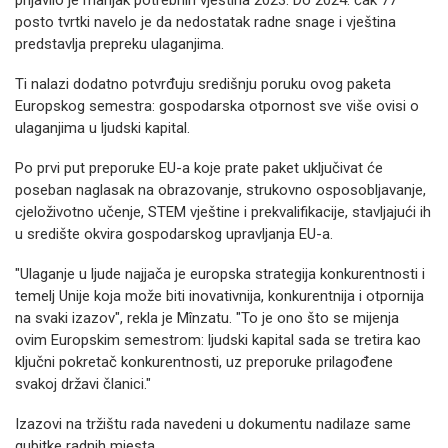
prijavilo je manjak potrebnih vještina 2023. Do 2024. čak 77
posto tvrtki navelo je da nedostatak radne snage i vještina
predstavlja prepreku ulaganjima.
Ti nalazi dodatno potvrđuju središnju poruku ovog paketa
Europskog semestra: gospodarska otpornost sve više ovisi o
ulaganjima u ljudski kapital.
Po prvi put preporuke EU-a koje prate paket uključivat će
poseban naglasak na obrazovanje, strukovno osposobljavanje,
cjeloživotno učenje, STEM vještine i prekvalifikacije, stavljajući ih
u središte okvira gospodarskog upravljanja EU-a.
"Ulaganje u ljude najjača je europska strategija konkurentnosti i
temelj Unije koja može biti inovativnija, konkurentnija i otpornija
na svaki izazov", rekla je Mînzatu. "To je ono što se mijenja
ovim Europskim semestrom: ljudski kapital sada se tretira kao
ključni pokretač konkurentnosti, uz preporuke prilagođene
svakoj državi članici."
Izazovi na tržištu rada navedeni u dokumentu nadilaze same
gubitke radnih mjesta.