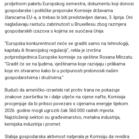
proljetnom paketu Europskog semestra, dokumentu koji donosi
gospodarske i političke preporuke Komisije državama
članicama EU-a, a trebao bi biti predstavljen danas, 3. lipnja. Oni
naglašavaju rastuću zabrinutost u Bruxellesu zbog razmjera
gospodarskih izazova s kojima se suočava Unija.
"Europska konkurentnost neće se graditi samo na tehnologiji,
kapitalu ili financijskoj regulaciji", rekla je izvršna
potpredsjednica Europske komisije za vještine Roxana Mînzatu.
"Gradit će se na ljudima, vještinama koje razvijaju i prilikama
koje im stvaramo kako bi u potpunosti pridonosili našim
gospodarstvima i društvima."
Budući da američko-izraelski rat protiv Irana ne pokazuje
znakove završetka te i dalje utječe na cijene nafte, Komisija
procjenjuje da bi pritisci povezani s cijenama energije tijekom
2026. godine mogli ugroziti čak 560.000 radnih mjesta.
Najizloženiji sektori su građevinarstvo, metalna industrija,
kemijska industrija i promet.
Slabija gospodarska aktivnost natjerala je Komisiju da revidira