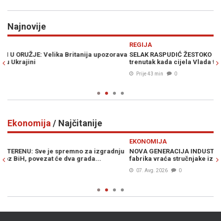
Najnovije
Previous
N
REGIJA
ava
SELAK RASPUDIĆ ŽESTOKO UDARILA NA PLENKOVIĆA: "Ovo je
S
trenutak kada cijela Vlada treba pasti!"
v
n
Prije 43 min
0
Ekonomija
/ Najčitanije
Previous
N
EKONOMIJA
ju
NOVA GENERACIJA INDUSTRIJE U BiH: Potpuno automatizovana
"
fabrika vraća stručnjake iz dijaspore
N
07. Avg. 2026
0