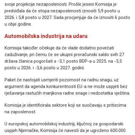
svoje projekcije nezaposlenosti. Prošle jeseni Komisija je
predviđala da će stopa nezaposlenosti iznositi 5,9 posto u
2026. i 5,8 posto u 2027. Sada procjenjuje da će iznositi 6 posto
u obje godine.
Automobilska industrija na udaru
Komisija također očekuje da će vlade dodatno povećati
zaduživanje, pri čemu će se ukupni proračunski saldo svih 27
država članica pogoršati s -3,1 posto BDP-a u 2025. na -3,5
posto u 2026. i -3,6 posto u 2027. godini.
Paket će nastojati usmjeriti pozornost na radnu snagu, uz
argument da agenda konkurentnosti EU-a ne može uspjeti bez
rješavanja rastućih manjkova radne snage i nedostatka vještina.
Komisija je identificirala sektore koji se suočavaju s pritiscima
na zaposlenost.
U europskoj automobilskoj industriji, ključnoj za gospodarski
uspjeh Njemačke, Komisija će navesti da je ugroženo 600.000