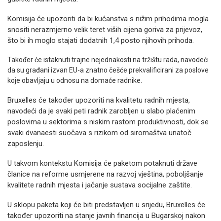
Komisija će upozoriti da bi kućanstva s nižim prihodima mogla
snositi nerazmjerno velik teret viših cijena goriva za prijevoz,
što bi ih moglo stajati dodatnih 1,4 posto njihovih prihoda.
Također će istaknuti trajne nejednakosti na tržištu rada, navodeći
da su građani izvan EU-a znatno češće prekvalificirani za poslove
koje obavljaju u odnosu na domaće radnike.
Bruxelles će također upozoriti na kvalitetu radnih mjesta,
navodeći da je svaki peti radnik zarobljen u slabo plaćenim
poslovima u sektorima s niskim rastom produktivnosti, dok se
svaki dvanaesti suočava s rizikom od siromaštva unatoč
zaposlenju.
U takvom kontekstu Komisija će paketom potaknuti države
članice na reforme usmjerene na razvoj vještina, poboljšanje
kvalitete radnih mjesta i jačanje sustava socijalne zaštite.
U sklopu paketa koji će biti predstavljen u srijedu, Bruxelles će
također upozoriti na stanje javnih financija u Bugarskoj nakon