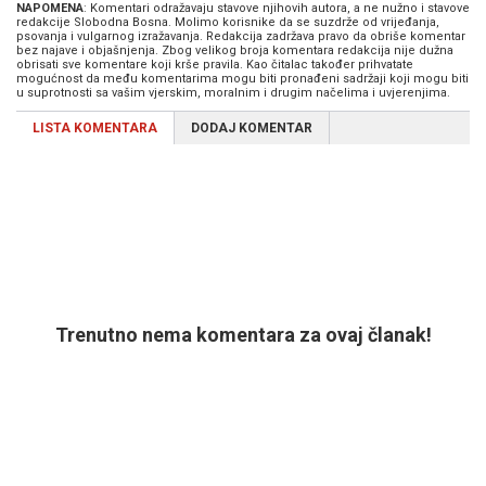
NAPOMENA
: Komentari odražavaju stavove njihovih autora, a ne nužno i stavove
redakcije Slobodna Bosna. Molimo korisnike da se suzdrže od vrijeđanja,
psovanja i vulgarnog izražavanja. Redakcija zadržava pravo da obriše komentar
bez najave i objašnjenja. Zbog velikog broja komentara redakcija nije dužna
obrisati sve komentare koji krše pravila. Kao čitalac također prihvatate
mogućnost da među komentarima mogu biti pronađeni sadržaji koji mogu biti
u suprotnosti sa vašim vjerskim, moralnim i drugim načelima i uvjerenjima.
LISTA KOMENTARA
DODAJ KOMENTAR
Trenutno nema komentara za ovaj članak!