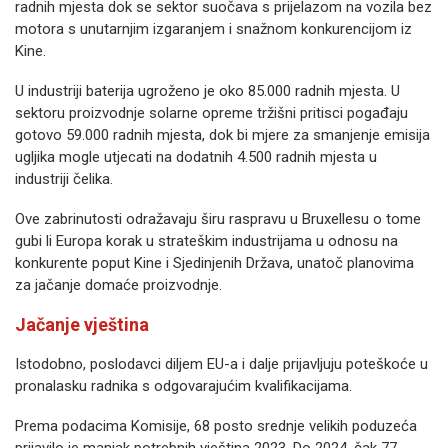
radnih mjesta dok se sektor suočava s prijelazom na vozila bez
motora s unutarnjim izgaranjem i snažnom konkurencijom iz
Kine.
U industriji baterija ugroženo je oko 85.000 radnih mjesta. U
sektoru proizvodnje solarne opreme tržišni pritisci pogađaju
gotovo 59.000 radnih mjesta, dok bi mjere za smanjenje emisija
ugljika mogle utjecati na dodatnih 4.500 radnih mjesta u
industriji čelika.
Ove zabrinutosti odražavaju širu raspravu u Bruxellesu o tome
gubi li Europa korak u strateškim industrijama u odnosu na
konkurente poput Kine i Sjedinjenih Država, unatoč planovima
za jačanje domaće proizvodnje.
Jačanje vještina
Istodobno, poslodavci diljem EU-a i dalje prijavljuju poteškoće u
pronalasku radnika s odgovarajućim kvalifikacijama.
Prema podacima Komisije, 68 posto srednje velikih poduzeća