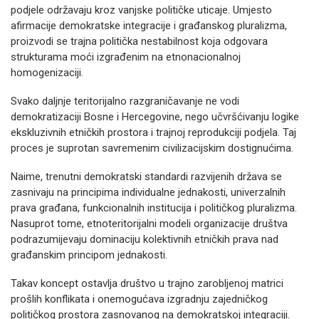
podjele održavaju kroz vanjske političke uticaje. Umjesto
afirmacije demokratske integracije i građanskog pluralizma,
proizvodi se trajna politička nestabilnost koja odgovara
strukturama moći izgrađenim na etnonacionalnoj
homogenizaciji.
Svako daljnje teritorijalno razgraničavanje ne vodi
demokratizaciji Bosne i Hercegovine, nego učvršćivanju logike
ekskluzivnih etničkih prostora i trajnoj reprodukciji podjela. Taj
proces je suprotan savremenim civilizacijskim dostignućima.
Naime, trenutni demokratski standardi razvijenih država se
zasnivaju na principima individualne jednakosti, univerzalnih
prava građana, funkcionalnih institucija i političkog pluralizma.
Nasuprot tome, etnoteritorijalni modeli organizacije društva
podrazumijevaju dominaciju kolektivnih etničkih prava nad
građanskim principom jednakosti.
Takav koncept ostavlja društvo u trajno zarobljenoj matrici
prošlih konflikata i onemogućava izgradnju zajedničkog
političkog prostora zasnovanog na demokratskoj integraciji.