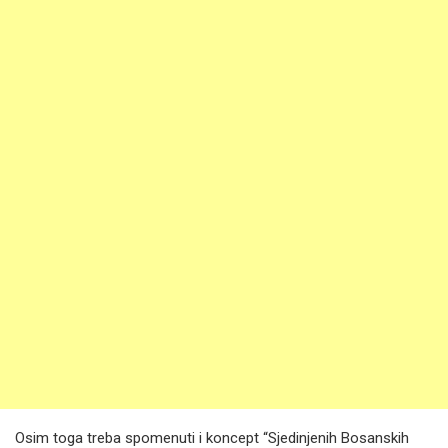
Osim toga treba spomenuti i koncept “Sjedinjenih Bosanskih