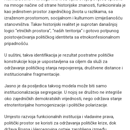
na mnoge načine od strane historijske znanosti, funkcionirala je
kao jedinstven prostor zajedničkog života u razlikama, sa
izraženom prostornom, socijalnom i kulturnom izmiješanošću
stanovništva. Takav historijski realitet je suprotan današnjoj
logici “etničkih prostora“, “naših teritorija“ i gotovo potpunog
poistovjećivanja političkog identiteta sa etnokonfesionalnom
pripadnošću.
U suštini, takva identifikacija je rezultat postratne političke
konstrukcije koja je uspostavljena sa ciljem da služi za
održavanje političkog stanja nepovjerenja, društvene distance i
institucionalne fragmentacije.
Jasno je da posljedica takvog modela može biti samo
institucionalizacija segregacije. U nojoj se društvo ne integriše
oko zajedničkih demokratskih vrijednosti, nego održava stanje
etnoteritorijalne homogenizacije i političke polarizacije.
Umjesto razvoja funkcionalnih institucija i vladavine prava,
politički prostor se koristi za održavanja političke krize, dok
država Bosna i Hercegovina ostaje zarobljena između