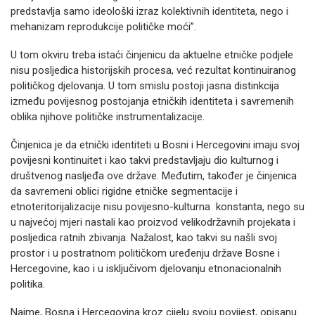
predstavlja samo ideološki izraz kolektivnih identiteta, nego i
mehanizam reprodukcije političke moći”.
U tom okviru treba istaći činjenicu da aktuelne etničke podjele
nisu posljedica historijskih procesa, već rezultat kontinuiranog
političkog djelovanja. U tom smislu postoji jasna distinkcija
između povijesnog postojanja etničkih identiteta i savremenih
oblika njihove političke instrumentalizacije.
Činjenica je da etnički identiteti u Bosni i Hercegovini imaju svoj
povijesni kontinuitet i kao takvi predstavljaju dio kulturnog i
društvenog nasljeđa ove države. Međutim, također je činjenica
da savremeni oblici rigidne etničke segmentacije i
etnoteritorijalizacije nisu povijesno-kulturna konstanta, nego su
u najvećoj mjeri nastali kao proizvod velikodržavnih projekata i
posljedica ratnih zbivanja. Nažalost, kao takvi su našli svoj
prostor i u postratnom političkom uređenju države Bosne i
Hercegovine, kao i u isključivom djelovanju etnonacionalnih
politika.
Naime, Bosna i Hercegovina kroz cijelu svoju povijest, opisanu