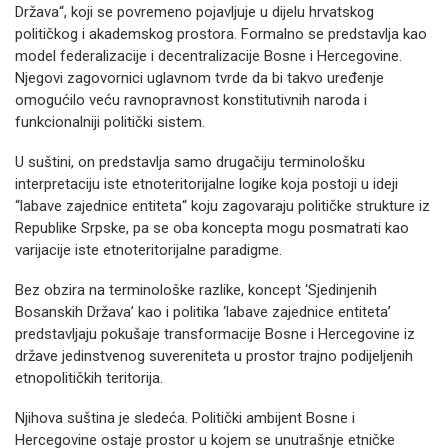
Država“, koji se povremeno pojavljuje u dijelu hrvatskog
političkog i akademskog prostora. Formalno se predstavlja kao
model federalizacije i decentralizacije Bosne i Hercegovine.
Njegovi zagovornici uglavnom tvrde da bi takvo uređenje
omogućilo veću ravnopravnost konstitutivnih naroda i
funkcionalniji politički sistem.
U suštini, on predstavlja samo drugačiju terminološku
interpretaciju iste etnoteritorijalne logike koja postoji u ideji
“labave zajednice entiteta“ koju zagovaraju političke strukture iz
Republike Srpske, pa se oba koncepta mogu posmatrati kao
varijacije iste etnoteritorijalne paradigme.
Bez obzira na terminološke razlike, koncept ‘Sjedinjenih
Bosanskih Država’ kao i politika ‘labave zajednice entiteta’
predstavljaju pokušaje transformacije Bosne i Hercegovine iz
države jedinstvenog suvereniteta u prostor trajno podijeljenih
etnopolitičkih teritorija.
Njihova suština je sledeća. Politički ambijent Bosne i
Hercegovine ostaje prostor u kojem se unutrašnje etničke