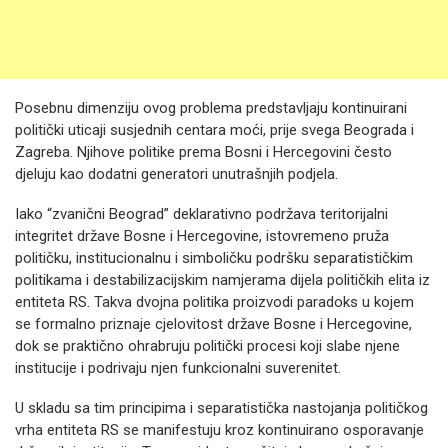
Posebnu dimenziju ovog problema predstavljaju kontinuirani
politički uticaji susjednih centara moći, prije svega Beograda i
Zagreba. Njihove politike prema Bosni i Hercegovini često
djeluju kao dodatni generatori unutrašnjih podjela.
Iako “zvanični Beograd” deklarativno podržava teritorijalni
integritet države Bosne i Hercegovine, istovremeno pruža
političku, institucionalnu i simboličku podršku separatističkim
politikama i destabilizacijskim namjerama dijela političkih elita iz
entiteta RS. Takva dvojna politika proizvodi paradoks u kojem
se formalno priznaje cjelovitost države Bosne i Hercegovine,
dok se praktično ohrabruju politički procesi koji slabe njene
institucije i podrivaju njen funkcionalni suverenitet.
U skladu sa tim principima i separatistička nastojanja političkog
vrha entiteta RS se manifestuju kroz kontinuirano osporavanje