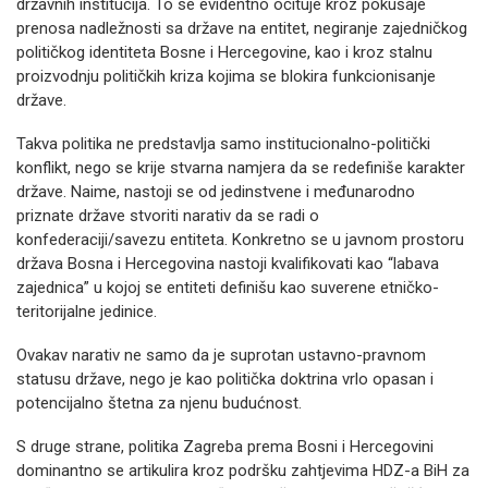
državnih institucija. To se evidentno očituje kroz pokušaje
prenosa nadležnosti sa države na entitet, negiranje zajedničkog
političkog identiteta Bosne i Hercegovine, kao i kroz stalnu
proizvodnju političkih kriza kojima se blokira funkcionisanje
države.
Takva politika ne predstavlja samo institucionalno-politički
konflikt, nego se krije stvarna namjera da se redefiniše karakter
države. Naime, nastoji se od jedinstvene i međunarodno
priznate države stvoriti narativ da se radi o
konfederaciji/savezu entiteta. Konkretno se u javnom prostoru
država Bosna i Hercegovina nastoji kvalifikovati kao “labava
zajednica” u kojoj se entiteti definišu kao suverene etničko-
teritorijalne jedinice.
Ovakav narativ ne samo da je suprotan ustavno-pravnom
statusu države, nego je kao politička doktrina vrlo opasan i
potencijalno štetna za njenu budućnost.
S druge strane, politika Zagreba prema Bosni i Hercegovini
dominantno se artikulira kroz podršku zahtjevima HDZ-a BiH za