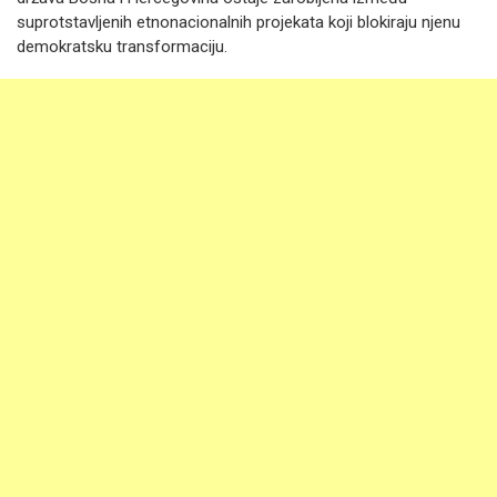
suprotstavljenih etnonacionalnih projekata koji blokiraju njenu
demokratsku transformaciju.