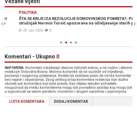
Vezane vijesti
Previous
N
POLITIKA
VI
ŠTA SE KRIJE IZA REZOLUCIJE DOMOVINSKOG POKRETA?: Pravni
"B
stručnjak Nermin Tursić upozorava na oživljavanje starih politika
st
ko
29. Jun. 2026
0
Komentari - Ukupno
0
NAPOMENA
: Komentari odražavaju stavove njihovih autora, a ne nužno i stavove
redakcije Slobodna Bosna. Molimo korisnike da se suzdrže od vrijeđanja,
psovanja i vulgarnog izražavanja. Redakcija zadržava pravo da obriše komentar
bez najave i objašnjenja. Zbog velikog broja komentara redakcija nije dužna
obrisati sve komentare koji krše pravila. Kao čitalac također prihvatate
mogućnost da među komentarima mogu biti pronađeni sadržaji koji mogu biti
u suprotnosti sa vašim vjerskim, moralnim i drugim načelima i uvjerenjima.
LISTA KOMENTARA
DODAJ KOMENTAR