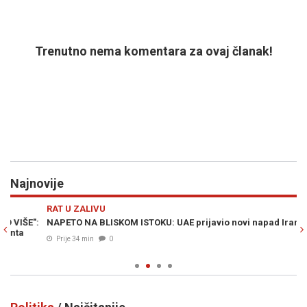
Trenutno nema komentara za ovaj članak!
Najnovije
Previous
N
RAT U ZALIVU
Z
:
NAPETO NA BLISKOM ISTOKU: UAE prijavio novi napad Irana
OV
br
Prije 34 min
0