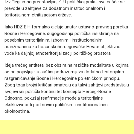
tzv. “legitimno predstavljanje“. U političkoj praksi sve češće se
prevode u zahtjeve za dodatnom institucionalnom i
teritorijalnom etnitizacijom države.
Iako HDZ BiH formalno djeluje unutar ustavno-pravnog poretka
Bosne i Hercegovine, dugogodišnja politička insistiranja na
posebnim teritorijalnim, izbornim i institucionalnim
aranžmanima za bosanskohercegovačke Hrvate objektivno
vode ka daljnjoj etnoteritorijalizaciji političkog prostora.
Ideja trećeg entiteta, bez obzira na različite modalitete u kojima
se on pojavljuje, u suštini podrazumijeva dodatno teritorijalno
razgraničavanje Bosne i Hercegovine po etničkom principu.
Zbog toga brojni kritičari smatraju da takvi zahtjevi predstavljaju
svojevrsni politički kontinuitet koncepta Herceg-Bosne.
Odnosno, pokušaj reafirmacije modela teritorijalne
ekskluzivnosti pod novim političkim i institucionalnim
okolnostima.