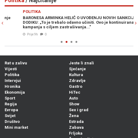
Politika
/ Najčitanije
Previous
N
POLITIKA
PO
BARONESA ARMINKA HELIĆ O UVOĐENJU NOVIH SANKCIJA
DR
DODIKU: „To je trebalo odavno učiniti. Ovo je kontinuirana
Do
kampanja s ciljem zastrašivanja..."
Prije 9h
0
Rat u zalivu
Jeste li znali
Vijesti
Sjećanje
Politika
Kultura
Intervjui
Zdravlje
Hronika
Gastro
Ekonomija
HiTec
Sport
Auto
Regija
Show
Evropa
Sex i grad
Svijet
Žena
Društvo
Estrada
Mini market
Zabava
Frljoka